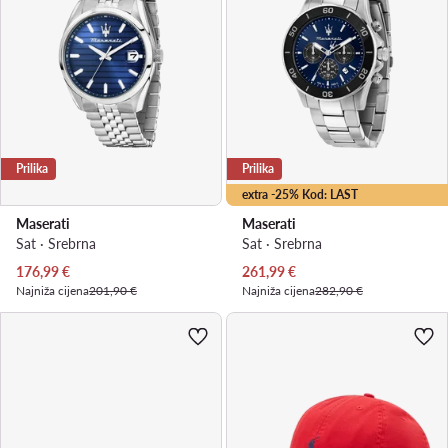
Prilika
Prilika
extra -25% Kod: LAST
Maserati
Maserati
Sat · Srebrna
Sat · Srebrna
Trenutna cijena
Trenutna cijena
176,99
€
261,99
€
Najniža cijena
201,90 €
Najniža cijena
282,90 €