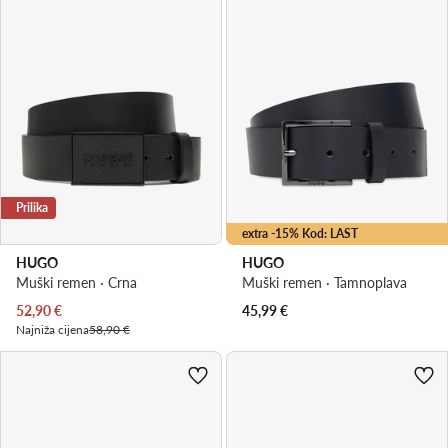
Prilika
extra -15% Kod: LAST
HUGO
HUGO
Muški remen · Crna
Muški remen · Tamnoplava
Trenutna cijena
52,90
€
45,99
€
Najniža cijena
58,90 €