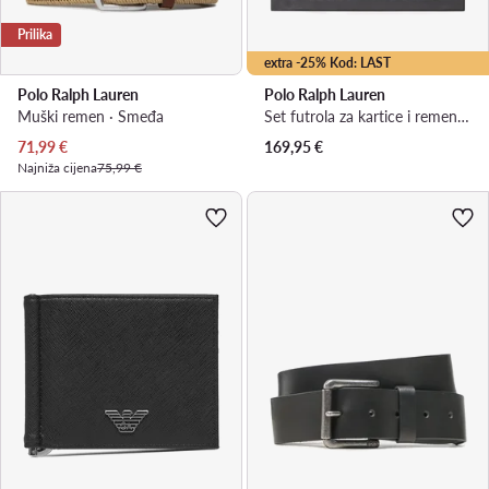
Prilika
extra -25% Kod: LAST
Polo Ralph Lauren
Polo Ralph Lauren
Muški remen · Smeđa
Set futrola za kartice i remen · Smeđa
Trenutna cijena
71,99
€
169,95
€
Najniža cijena
75,99 €