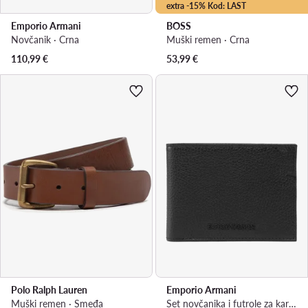
extra -15% Kod: LAST
Emporio Armani
BOSS
Novčanik · Crna
Muški remen · Crna
110,99
€
53,99
€
Polo Ralph Lauren
Emporio Armani
Muški remen · Smeđa
Set novčanika i futrole za kartice · Crna