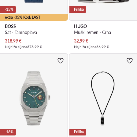
-15%
Prilika
extra -35% Kod: LAST
BOSS
HUGO
Sat · Tamnoplava
Muški remen · Crna
Trenutna cijena
Trenutna cijena
318,99
€
32,99
€
Najniža cijena
378,99 €
Najniža cijena
36,99 €
-16%
Prilika