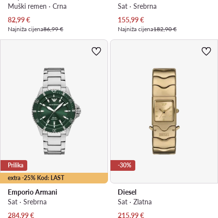
Muški remen · Crna
Sat · Srebrna
Trenutna cijena
Trenutna cijena
82,99
€
155,99
€
Najniža cijena
86,99 €
Najniža cijena
182,90 €
Prilika
-30%
extra -25% Kod: LAST
Emporio Armani
Diesel
Sat · Srebrna
Sat · Zlatna
Trenutna cijena
Trenutna cijena
284,99
€
215,99
€