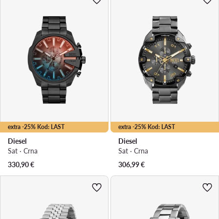
extra -25% Kod: LAST
extra -25% Kod: LAST
Diesel
Diesel
Sat · Crna
Sat · Crna
330,90
€
306,99
€