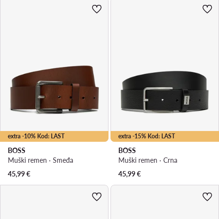
extra -10% Kod: LAST
extra -15% Kod: LAST
BOSS
BOSS
Muški remen · Smeđa
Muški remen · Crna
45,99
€
45,99
€