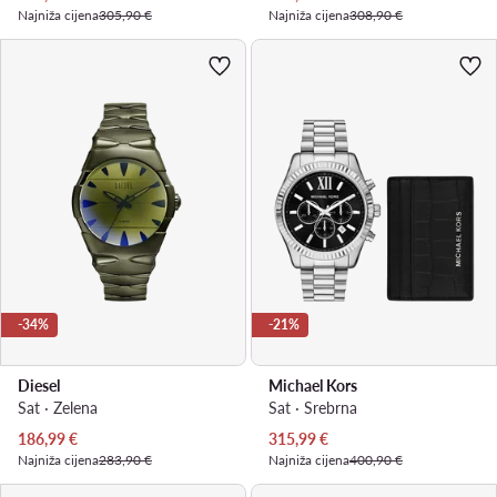
Najniža cijena
305,90 €
Najniža cijena
308,90 €
-34%
-21%
Diesel
Michael Kors
Sat · Zelena
Sat · Srebrna
Trenutna cijena
Trenutna cijena
186,99
€
315,99
€
Najniža cijena
283,90 €
Najniža cijena
400,90 €