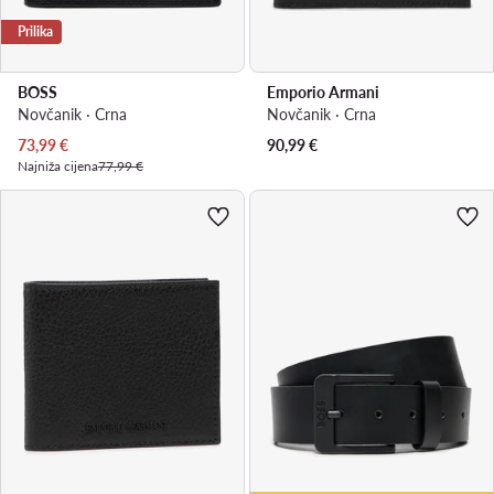
Prilika
BOSS
Emporio Armani
Novčanik · Crna
Novčanik · Crna
Trenutna cijena
73,99
€
90,99
€
Najniža cijena
77,99 €