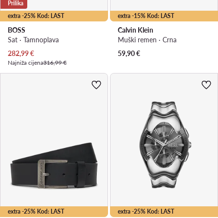
Prilika
extra -25% Kod: LAST
extra -15% Kod: LAST
BOSS
Calvin Klein
Sat · Tamnoplava
Muški remen · Crna
Trenutna cijena
282,99
€
59,90
€
Najniža cijena
316,99 €
extra -25% Kod: LAST
extra -25% Kod: LAST