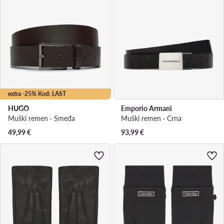
extra -25% Kod: LAST
HUGO
Emporio Armani
Muški remen · Smeđa
Muški remen · Crna
49,99
€
93,99
€