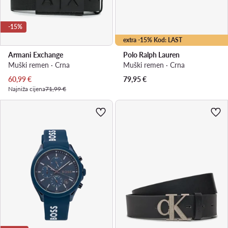
-15%
extra -15% Kod: LAST
Armani Exchange
Polo Ralph Lauren
Muški remen · Crna
Muški remen · Crna
Trenutna cijena
60,99
€
79,95
€
Najniža cijena
71,99 €