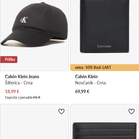
Prilika
extra -10% Kod: LAST
Calvin Klein Jeans
Calvin Klein
Šilterica · Crna
Novčanik · Crna
Trenutna cijena
18,99
€
69,99
€
Najniža cijena
21,90 €