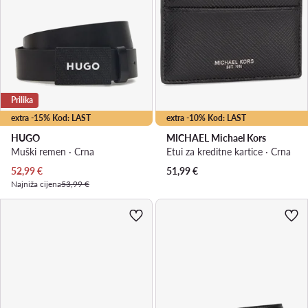
Prilika
extra -15% Kod: LAST
extra -10% Kod: LAST
HUGO
MICHAEL Michael Kors
Muški remen · Crna
Etui za kreditne kartice · Crna
Trenutna cijena
52,99
€
51,99
€
Najniža cijena
53,99 €