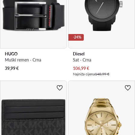
-24%
HUGO
Diesel
Muški remen · Crna
Sat · Crna
Trenutna cijena
39,99
€
106,99
€
Najniža cijena
140,99 €