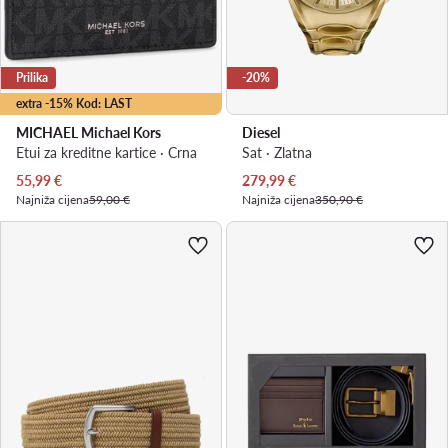
Prilika
-20%
extra -15% Kod: LAST
MICHAEL Michael Kors
Diesel
Etui za kreditne kartice · Crna
Sat · Zlatna
Trenutna cijena
Trenutna cijena
55,99
€
279,99
€
Najniža cijena
59,00 €
Najniža cijena
350,90 €