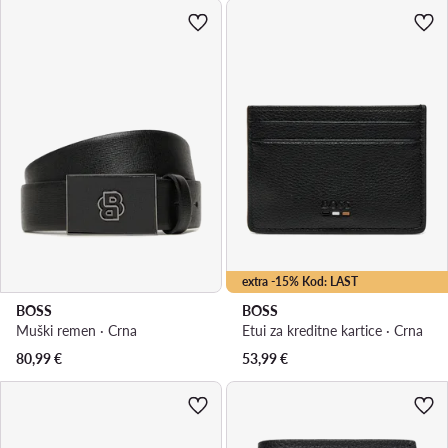
extra -15% Kod: LAST
BOSS
BOSS
Muški remen · Crna
Etui za kreditne kartice · Crna
80,99
€
53,99
€