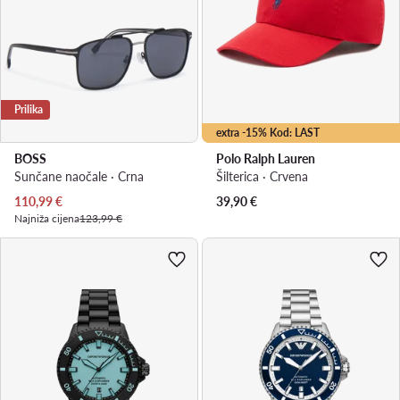
Prilika
extra -15% Kod: LAST
BOSS
Polo Ralph Lauren
Sunčane naočale · Crna
Šilterica · Crvena
Trenutna cijena
110,99
€
39,90
€
Najniža cijena
123,99 €