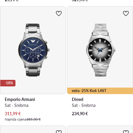
-18%
extra -25% Kod: LAST
Emporio Armani
Diesel
Sat · Srebrna
Sat · Srebrna
Trenutna cijena
311,99
€
234,90
€
Najniža cijena
385,00 €