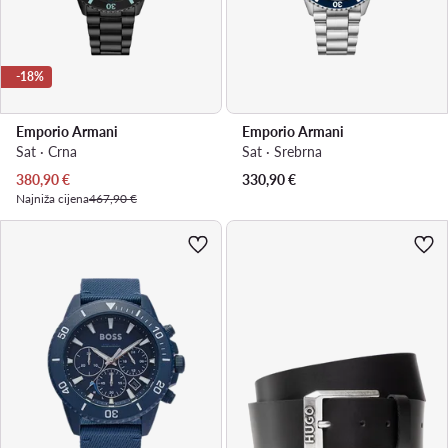
-18%
Emporio Armani
Emporio Armani
Sat · Crna
Sat · Srebrna
Trenutna cijena
380,90
€
330,90
€
Najniža cijena
467,90 €