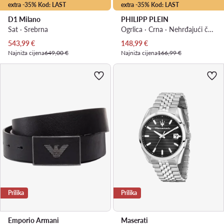
extra -35% Kod: LAST
extra -35% Kod: LAST
D1 Milano
PHILIPP PLEIN
Sat · Srebrna
Ogrlica · Crna · Nehrđajući čelik
Trenutna cijena
Trenutna cijena
543,99
€
148,99
€
Najniža cijena
649,00 €
Najniža cijena
166,99 €
Prilika
Prilika
Emporio Armani
Maserati