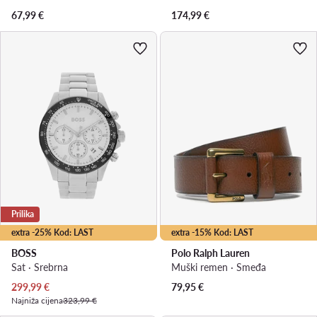
67,99
€
174,99
€
Prilika
extra -25% Kod: LAST
extra -15% Kod: LAST
BOSS
Polo Ralph Lauren
Sat · Srebrna
Muški remen · Smeđa
Trenutna cijena
299,99
€
79,95
€
Najniža cijena
323,99 €