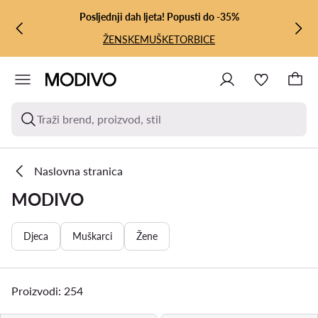
PRIJEĐI NA GLAVNI SADRŽAJ
PRIJEĐI NA PRETRAŽIVANJE
Posljednji dah ljeta! Popusti do -35%
ŽENSKE
MUŠKE
TORBICE
Traži brend, proizvod, stil
Naslovna stranica
MODIVO
Djeca
Muškarci
Žene
Proizvodi: 254