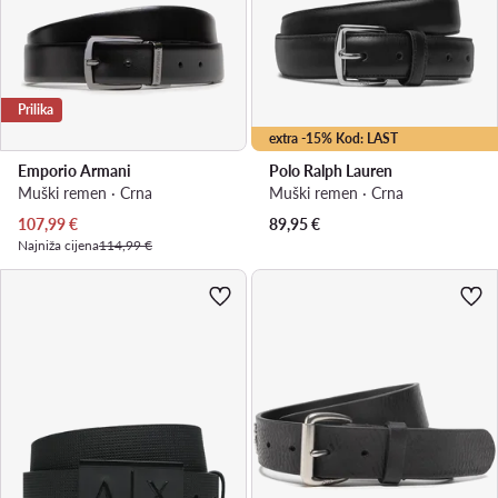
Prilika
extra -15% Kod: LAST
Emporio Armani
Polo Ralph Lauren
Muški remen · Crna
Muški remen · Crna
Trenutna cijena
107,99
€
89,95
€
Najniža cijena
114,99 €