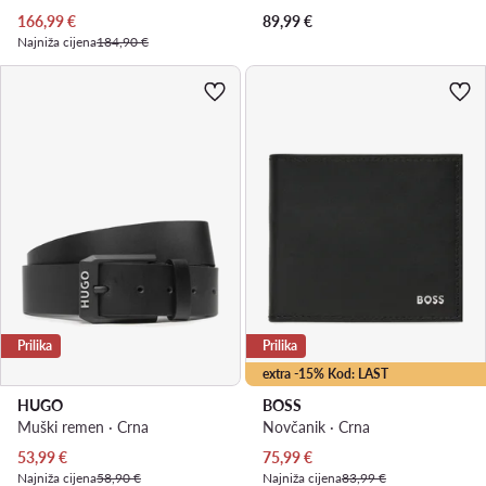
Trenutna cijena
166,99
€
89,99
€
Najniža cijena
184,90 €
Prilika
Prilika
extra -15% Kod: LAST
HUGO
BOSS
Muški remen · Crna
Novčanik · Crna
Trenutna cijena
Trenutna cijena
53,99
€
75,99
€
Najniža cijena
58,90 €
Najniža cijena
83,99 €