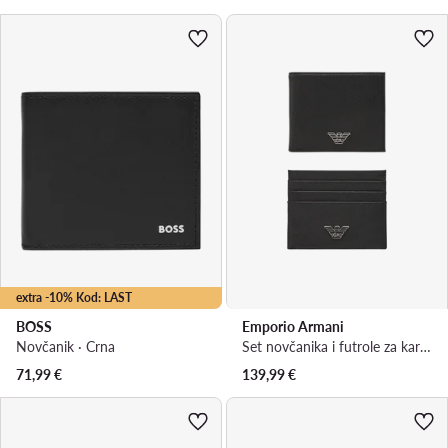
extra -10% Kod: LAST
BOSS
Emporio Armani
Novčanik · Crna
Set novčanika i futrole za kartice · Crna
71,99
€
139,99
€