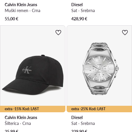
Calvin Klein Jeans
Diesel
Muški remen · Crna
Sat · Srebrna
55,00
€
428,90
€
extra -15% Kod: LAST
extra -25% Kod: LAST
Calvin Klein Jeans
Diesel
Šilterica · Crna
Sat · Srebrna
25,99
€
329,90
€