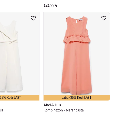
121,99
€
 -35% Kod: LAST
extra -35% Kod: LAST
Abel & Lula
ela
Kombinezon · Narančasta