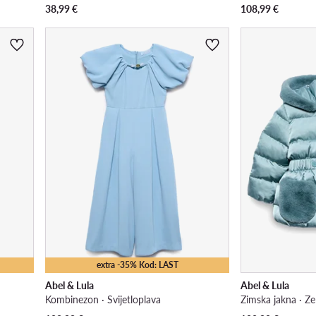
38,99
€
108,99
€
extra -35% Kod: LAST
Abel & Lula
Abel & Lula
Kombinezon · Svijetloplava
Zimska jakna · Ze