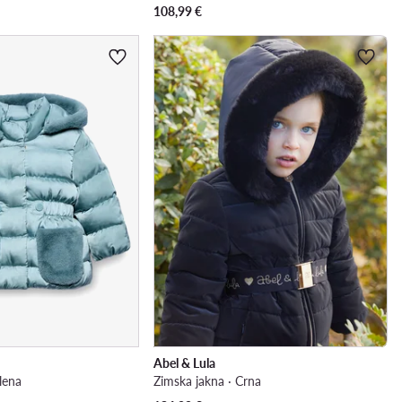
108,99
€
Abel & Lula
lena
Zimska jakna · Crna