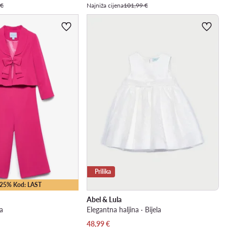
 €
Najniža cijena
101,99 €
Prilika
 -25% Kod: LAST
Abel & Lula
ta
Elegantna haljina · Bijela
Trenutna cijena
48,99
€