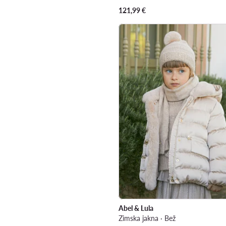
121,99
€
Abel & Lula
Zimska jakna · Bež