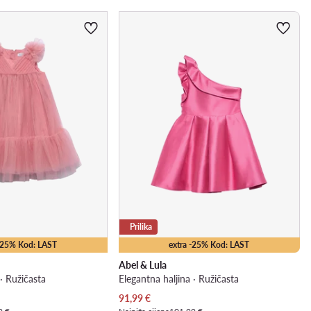
Prilika
 -25% Kod: LAST
extra -25% Kod: LAST
Abel & Lula
 · Ružičasta
Elegantna haljina · Ružičasta
Trenutna cijena
91,99
€