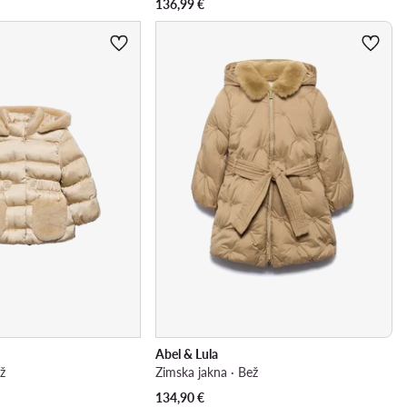
136,99
€
Abel & Lula
ež
Zimska jakna · Bež
134,90
€