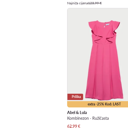
Najniža cijena
123,99 €
Prilika
extra -25% Kod: LAST
Abel & Lula
Kombinezon · Ružičasta
Trenutna cijena
62,99
€