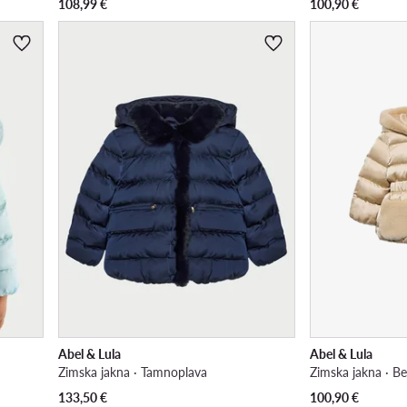
108,99
€
100,90
€
Abel & Lula
Abel & Lula
Zimska jakna · Tamnoplava
Zimska jakna · B
133,50
€
100,90
€