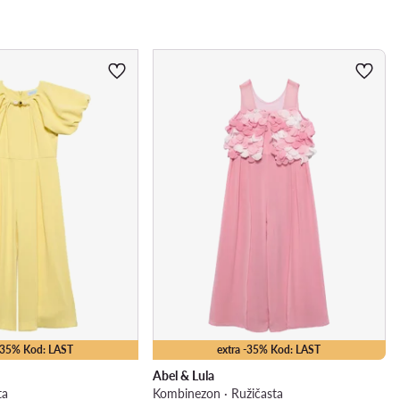
 -35% Kod: LAST
extra -35% Kod: LAST
Abel & Lula
ta
Kombinezon · Ružičasta