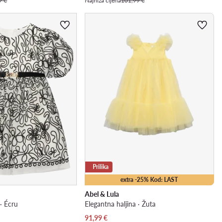
9 €
Najniža cijena
101,99 €
Prilika
extra -25% Kod: LAST
Abel & Lula
 · Écru
Elegantna haljina · Žuta
Trenutna cijena
91,99
€