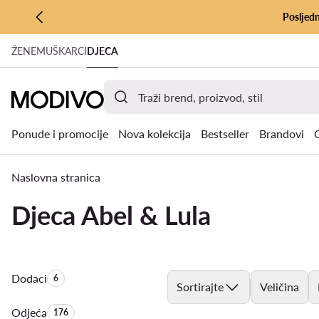
Posljedn
PRIJEĐI NA GLAVNI SADRŽAJ
ŽENE
MUŠKARCI
DJECA
PRIJEĐI NA PRETRAŽIVANJE
Ponude i promocije
Nova kolekcija
Bestseller
Brandovi
Naslovna stranica
Djeca Abel & Lula
Dodaci
Količina proizvoda:
6
Sortirajte
Veličina
Odjeća
Količina proizvoda:
176