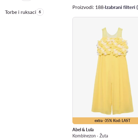
Proizvodi: 188
·
Izabrani filteri (
Torbe i ruksaci
Količina proizvoda:
6
extra -35% Kod: LAST
Abel & Lula
Kombinezon · Žuta