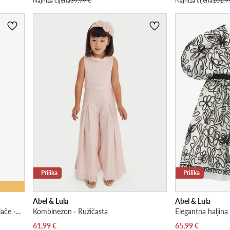
Najniža cijena
39,99 €
Najniža cijena
101,9
Prilika
Prilika
Abel & Lula
Abel & Lula
Komplet majica i kratke sportske hlače · Écru
Kombinezon · Ružičasta
Elegantna haljina
Trenutna cijena
Trenutna cijena
61,99
€
65,99
€