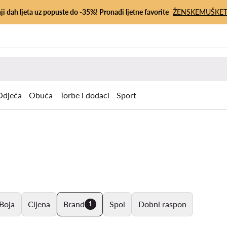
ji dah ljeta uz popuste do -35%! Pronađi ljetne favorite
ŽENSKE
MUŠKE
Odjeća
Obuća
Torbe i dodaci
Sport
Boja
Cijena
Brand
Spol
Dobni raspon
1