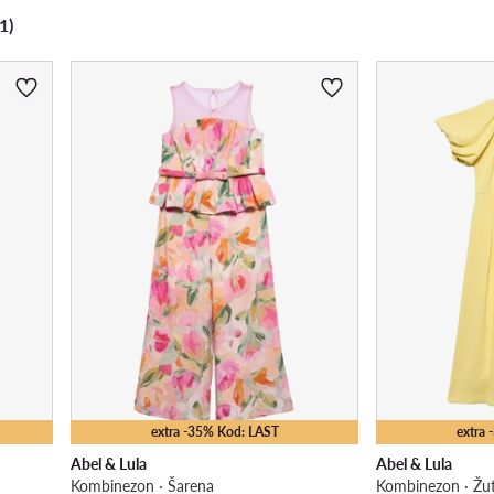
1)
extra -35% Kod: LAST
extra
Abel & Lula
Abel & Lula
Kombinezon · Šarena
Kombinezon · Žu