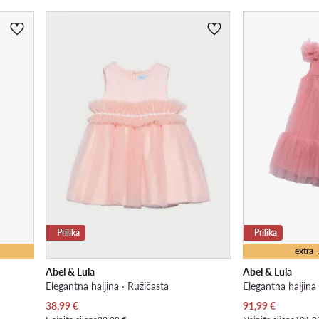
Prilika
Prilika
extra
Abel & Lula
Abel & Lula
Elegantna haljina · Ružičasta
Elegantna haljina
Trenutna cijena
Trenutna cijena
38,99
€
91,99
€