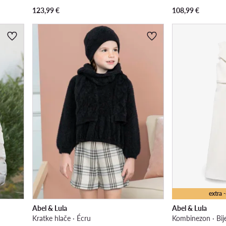
123,99
€
108,99
€
extra
Abel & Lula
Abel & Lula
Kratke hlače · Écru
Kombinezon · Bij