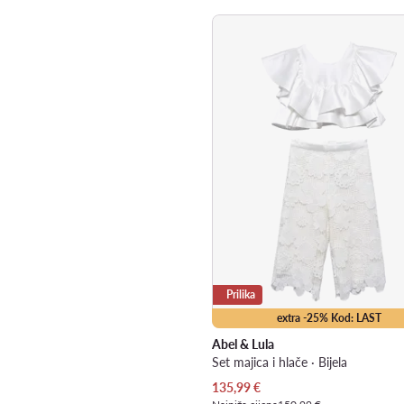
Prilika
extra -25% Kod: LAST
Abel & Lula
Set majica i hlače · Bijela
Trenutna cijena
135,99
€