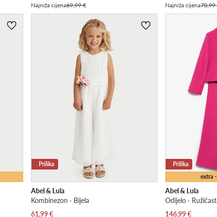
Najniža cijena
69,99 €
Najniža cijena
70,99
Prilika
Prilika
extra
Abel & Lula
Abel & Lula
Kombinezon · Bijela
Odijelo · Ružičas
Trenutna cijena
Trenutna cijena
61,99
€
146,99
€