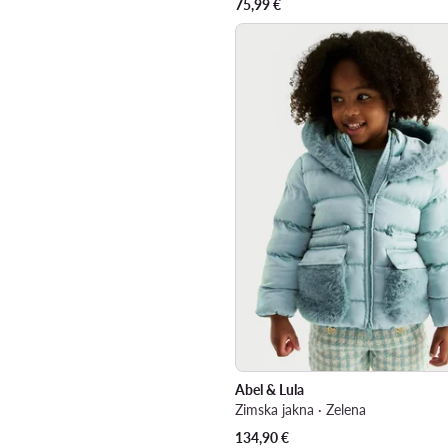
75,99
€
Abel & Lula
Zimska jakna · Zelena
134,90
€