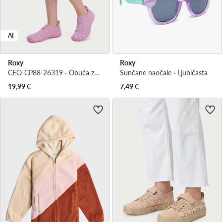
AI
Roxy
Roxy
CEO-CP88-26319 · Obuća za vodene sportove
Sunčane naočale · Ljubičasta
19,99
€
7,49
€