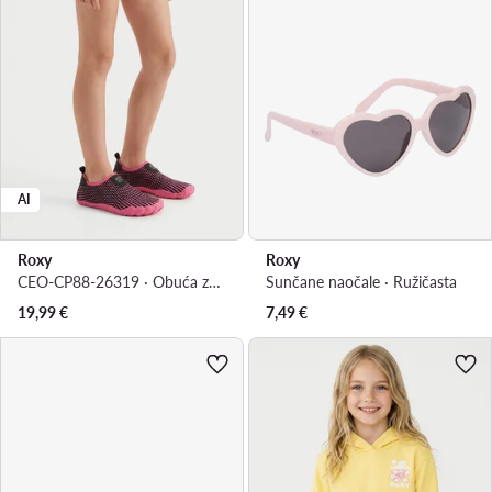
AI
Roxy
Roxy
CEO-CP88-26319 · Obuća za vodene sportove
Sunčane naočale · Ružičasta
19,99
€
7,49
€