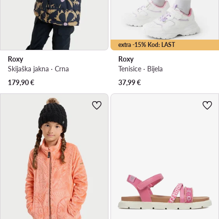
extra -15% Kod: LAST
Roxy
Roxy
Skijaška jakna · Crna
Tenisice · Bijela
179,90
€
37,99
€