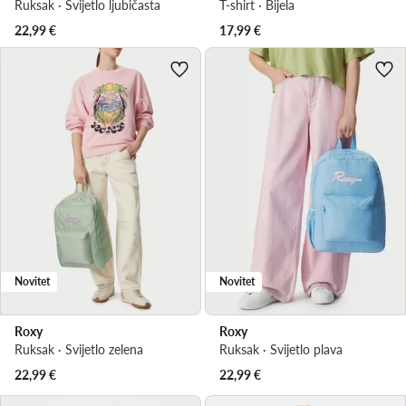
Ruksak · Svijetlo ljubičasta
T-shirt · Bijela
22,99
€
17,99
€
Novitet
Novitet
Roxy
Roxy
Ruksak · Svijetlo zelena
Ruksak · Svijetlo plava
22,99
€
22,99
€