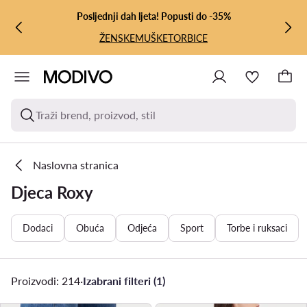
PRIJEĐI NA GLAVNI SADRŽAJ
PRIJEĐI NA PRETRAŽIVANJE
Posljednji dah ljeta! Popusti do -35%
ŽENSKE
MUŠKE
TORBICE
Traži brend, proizvod, stil
Naslovna stranica
Djeca Roxy
Dodaci
Obuća
Odjeća
Sport
Torbe i ruksaci
Proizvodi: 214
·
Izabrani filteri (1)