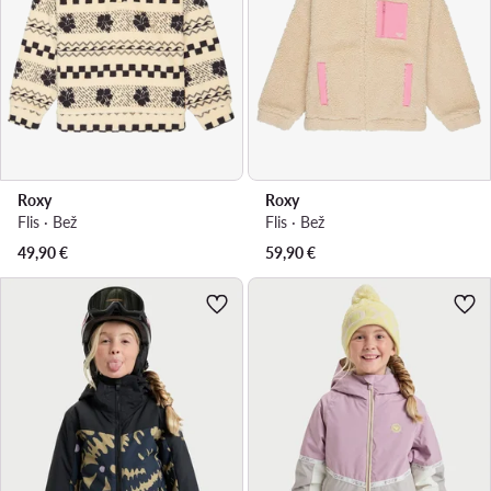
Roxy
Roxy
Flis · Bež
Flis · Bež
49,90
€
59,90
€