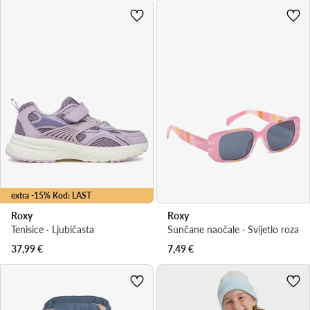
extra -15% Kod: LAST
Roxy
Roxy
Tenisice · Ljubičasta
Sunčane naočale · Svijetlo roza
37,99
€
7,49
€