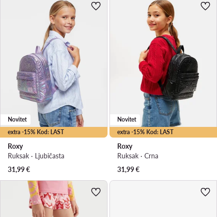
Novitet
Novitet
extra -15% Kod: LAST
extra -15% Kod: LAST
Roxy
Roxy
Ruksak · Ljubičasta
Ruksak · Crna
31,99
€
31,99
€