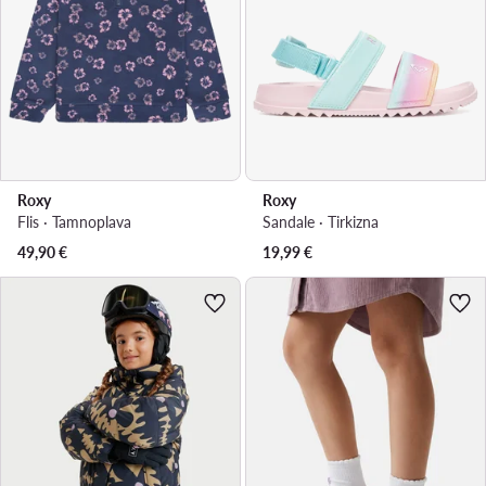
Roxy
Roxy
Flis · Tamnoplava
Sandale · Tirkizna
49,90
€
19,99
€