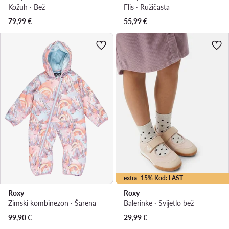
Kožuh · Bež
Flis · Ružičasta
79,99
€
55,99
€
extra -15% Kod: LAST
Roxy
Roxy
Zimski kombinezon · Šarena
Balerinke · Svijetlo bež
99,90
€
29,99
€