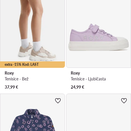
extra -15% Kod: LAST
Roxy
Roxy
Tenisice · Bež
Tenisice · Ljubičasta
37,99
€
24,99
€