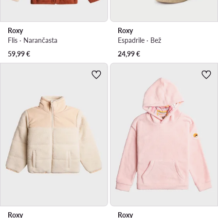
Roxy
Roxy
Flis · Narančasta
Espadrile · Bež
59,99
€
24,99
€
Roxy
Roxy