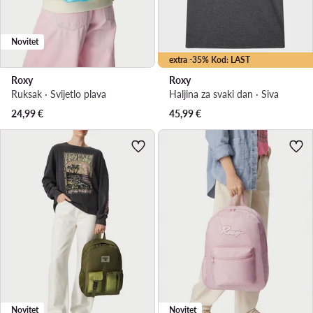
Novitet
extra -35% Kod: LAST
Roxy
Roxy
Ruksak · Svijetlo plava
Haljina za svaki dan · Siva
24,99
€
45,99
€
Novitet
Novitet