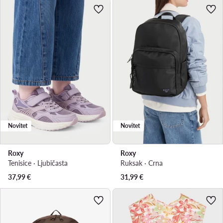
Novitet
Novitet
Roxy
Roxy
Tenisice · Ljubičasta
Ruksak · Crna
37,99
€
31,99
€