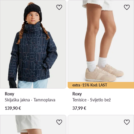
extra -15% Kod: LAST
Roxy
Roxy
Skijaška jakna · Tamnoplava
Tenisice · Svijetlo bež
139,90
€
37,99
€