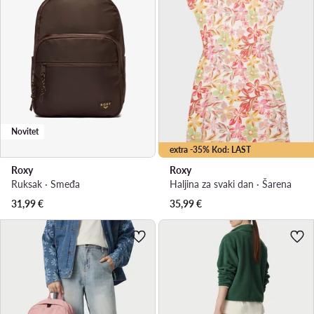
Novitet
extra -35% Kod: LAST
Roxy
Roxy
Ruksak · Smeđa
Haljina za svaki dan · Šarena
31,99
€
35,99
€