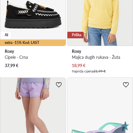
AI
Prilika
extra -15% Kod: LAST
Roxy
Roxy
Cipele · Crna
Majica dugih rukava · Žuta
Trenutna cijena
37,99
€
18,99
€
Najniža cijena
21,99 €