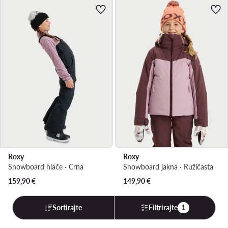
Roxy
Roxy
Snowboard hlače · Crna
Snowboard jakna · Ružičasta
159,90
€
149,90
€
Sortirajte
Filtrirajte
1