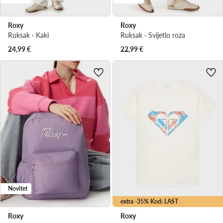
Roxy
Roxy
Ruksak · Kaki
Ruksak · Svijetlo roza
24,99
€
22,99
€
Novitet
extra -35% Kod: LAST
Roxy
Roxy