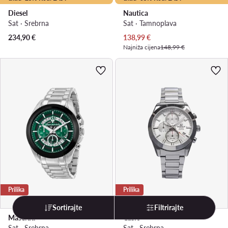
Diesel
Nautica
Sat · Srebrna
Sat · Tamnoplava
Trenutna cijena
234,90
€
138,99
€
Najniža cijena
148,99 €
Prilika
Prilika
Sortirajte
Filtrirajte
Maserati
Casio
Sat · Srebrna
Sat · Srebrna