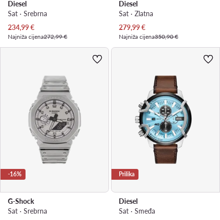
Diesel
Diesel
Sat · Srebrna
Sat · Zlatna
Trenutna cijena
Trenutna cijena
234,99
€
279,99
€
Najniža cijena
272,99 €
Najniža cijena
350,90 €
-16%
Prilika
G-Shock
Diesel
Sat · Srebrna
Sat · Smeđa