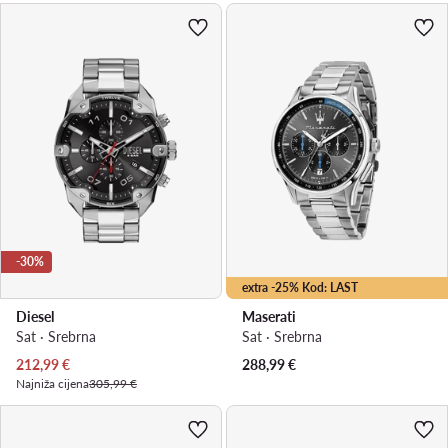
-30%
extra -25% Kod: LAST
Diesel
Maserati
Sat · Srebrna
Sat · Srebrna
Trenutna cijena
212,99
€
288,99
€
Najniža cijena
305,99 €