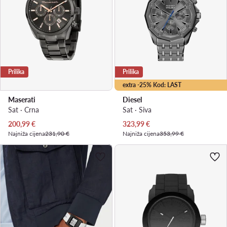
Prilika
Prilika
extra -25% Kod: LAST
Maserati
Diesel
Sat · Crna
Sat · Siva
Trenutna cijena
Trenutna cijena
200,99
€
323,99
€
Najniža cijena
231,90 €
Najniža cijena
353,99 €