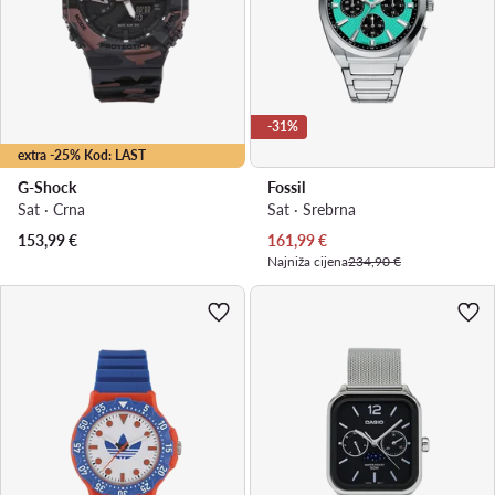
-31%
extra -25% Kod: LAST
G-Shock
Fossil
Sat · Crna
Sat · Srebrna
Trenutna cijena
153,99
€
161,99
€
Najniža cijena
234,90 €