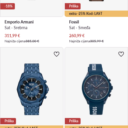
-18%
Prilika
extra -25% Kod: LAST
Emporio Armani
Fossil
Sat · Srebrna
Sat · Smeđa
Trenutna cijena
Trenutna cijena
311,99
€
260,99
€
Najniža cijena
385,00 €
Najniža cijena
305,99 €
Prilika
Prilika