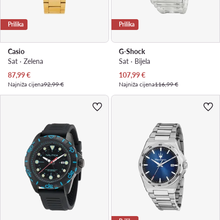
Prilika
Prilika
Casio
G-Shock
Sat · Zelena
Sat · Bijela
Trenutna cijena
Trenutna cijena
87,99
€
107,99
€
Najniža cijena
92,99 €
Najniža cijena
116,99 €