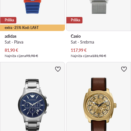
Prilika
Prilika
extra -25% Kod: LAST
adidas
Casio
Sat · Plava
Sat · Srebrna
Trenutna cijena
Trenutna cijena
81,90
€
117,99
€
Najniža cijena
95,90 €
Najniža cijena
131,90 €