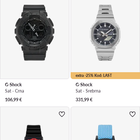
extra -25% Kod: LAST
G-Shock
G-Shock
Sat · Crna
Sat · Srebrna
106,99
€
331,99
€