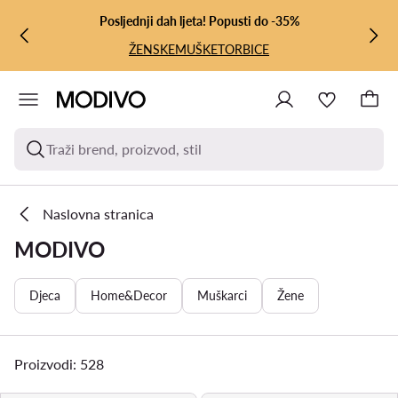
PRIJEĐI NA GLAVNI SADRŽAJ
PRIJEĐI NA PRETRAŽIVANJE
Posljednji dah ljeta! Popusti do -35%
ŽENSKE
MUŠKE
TORBICE
Traži brend, proizvod, stil
Naslovna stranica
MODIVO
Djeca
Home&Decor
Muškarci
Žene
Proizvodi: 528