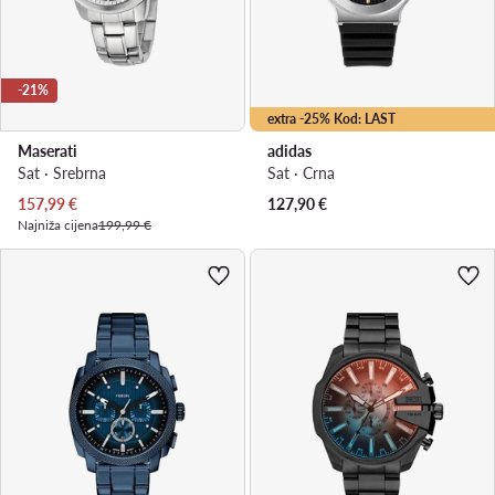
-21%
extra -25% Kod: LAST
Maserati
adidas
Sat · Srebrna
Sat · Crna
Trenutna cijena
157,99
€
127,90
€
Najniža cijena
199,99 €