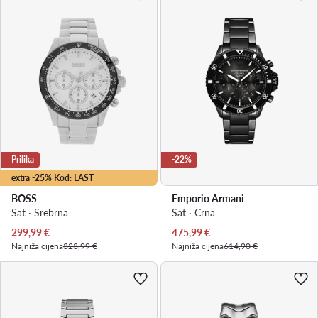
Prilika
-22%
extra -25% Kod: LAST
BOSS
Emporio Armani
Sat · Srebrna
Sat · Crna
Trenutna cijena
Trenutna cijena
299,99
€
475,99
€
Najniža cijena
323,99 €
Najniža cijena
614,90 €