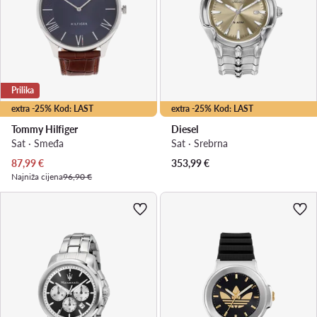
Prilika
extra -25% Kod: LAST
extra -25% Kod: LAST
Tommy Hilfiger
Diesel
Sat · Smeđa
Sat · Srebrna
Trenutna cijena
87,99
€
353,99
€
Najniža cijena
96,90 €