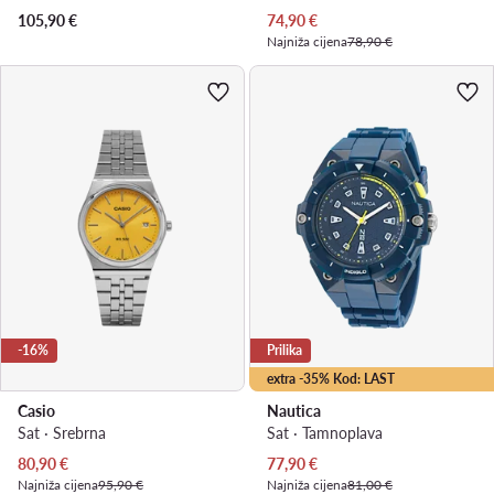
Trenutna cijena
105,90
€
74,90
€
Najniža cijena
78,90 €
-16%
Prilika
extra -35% Kod: LAST
Casio
Nautica
Sat · Srebrna
Sat · Tamnoplava
Trenutna cijena
Trenutna cijena
80,90
€
77,90
€
Najniža cijena
95,90 €
Najniža cijena
81,00 €