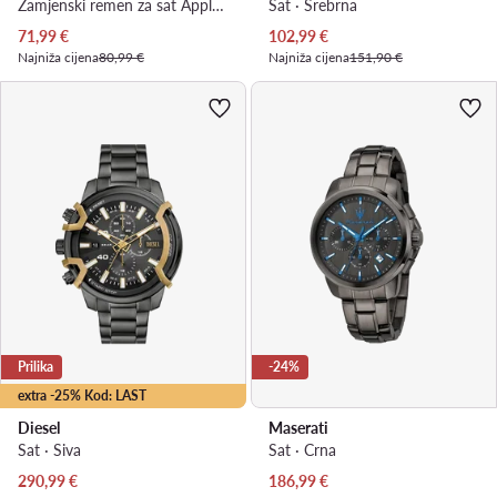
Zamjenski remen za sat Apple Watch · Tamnoplava
Sat · Srebrna
Trenutna cijena
Trenutna cijena
71,99
€
102,99
€
Najniža cijena
80,99 €
Najniža cijena
151,90 €
Prilika
-24%
extra -25% Kod: LAST
Diesel
Maserati
Sat · Siva
Sat · Crna
Trenutna cijena
Trenutna cijena
290,99
€
186,99
€