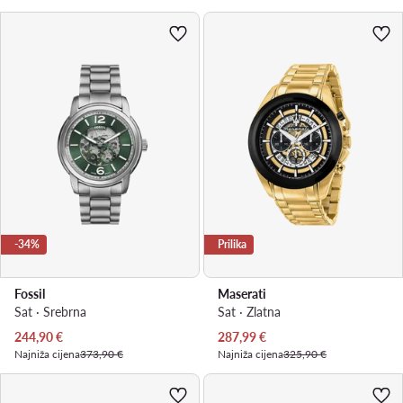
-34%
Prilika
Fossil
Maserati
Sat · Srebrna
Sat · Zlatna
Trenutna cijena
Trenutna cijena
244,90
€
287,99
€
Najniža cijena
373,90 €
Najniža cijena
325,90 €