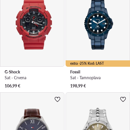
extra -25% Kod: LAST
G-Shock
Fossil
Sat · Crvena
Sat · Tamnoplava
106,99
€
198,99
€