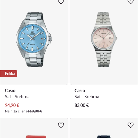
Prilika
Casio
Casio
Sat · Srebrna
Sat · Srebrna
Trenutna cijena
94,90
€
83,00
€
Najniža cijena
110,00 €