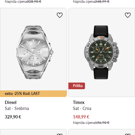
Najniža cijena
328,90 €
Najniža cijena
248,99 €
Prilika
extra -25% Kod: LAST
Diesel
Timex
Sat · Srebrna
Sat · Crna
Trenutna cijena
329,90
€
148,99
€
Najniža cijena
156,90 €