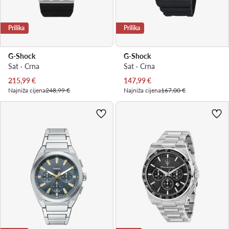
Prilika
Prilika
G-Shock
G-Shock
Sat · Crna
Sat · Crna
Trenutna cijena
Trenutna cijena
215,99
€
147,99
€
Najniža cijena
248,99 €
Najniža cijena
167,00 €