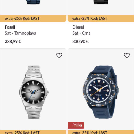
extra -25% Kod: LAST
extra -25% Kod: LAST
Fossil
Diesel
Sat · Tamnoplava
Sat · Crna
238,99
€
330,90
€
Prilika
extra -25% Kod: LAST
extra -35% Kod: LAST