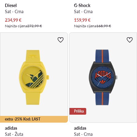
Diesel
G-Shock
Sat · Crna
Sat · Crna
Trenutna cijena
Trenutna cijena
234,99
€
159,99
€
Najniža cijena
272,99 €
Najniža cijena
168,99 €
Prilika
extra -25% Kod: LAST
adidas
adidas
Sat · Žuta
Sat · Crna