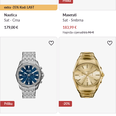
Prilika
extra -35% Kod: LAST
Nautica
Maserati
Sat · Crna
Sat · Srebrna
Trenutna cijena
179,00
€
183,99
€
Najniža cijena
211,90 €
Prilika
-20%