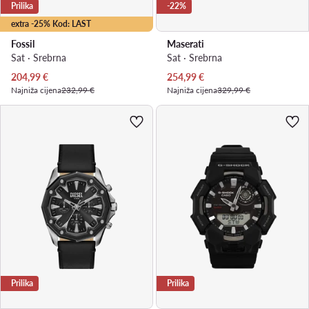
Prilika
-22%
extra -25% Kod: LAST
Fossil
Maserati
Sat · Srebrna
Sat · Srebrna
Trenutna cijena
Trenutna cijena
204,99
€
254,99
€
Najniža cijena
232,99 €
Najniža cijena
329,99 €
Prilika
Prilika