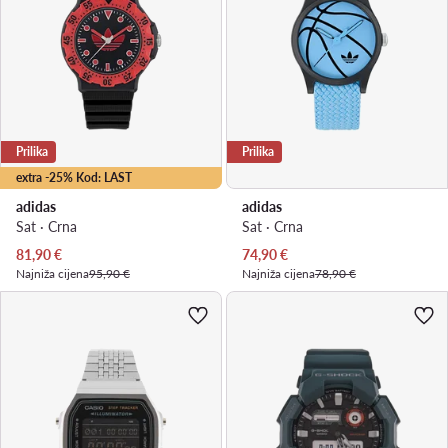
Prilika
Prilika
extra -25% Kod: LAST
adidas
adidas
Sat · Crna
Sat · Crna
Trenutna cijena
Trenutna cijena
81,90
€
74,90
€
Najniža cijena
95,90 €
Najniža cijena
78,90 €