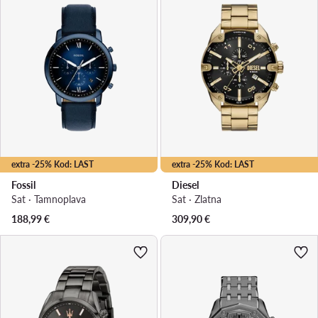
extra -25% Kod: LAST
extra -25% Kod: LAST
Fossil
Diesel
Sat · Tamnoplava
Sat · Zlatna
188,99
€
309,90
€