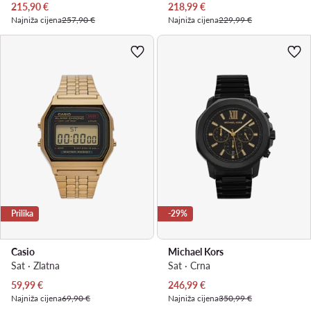
Trenutna cijena
Trenutna cijena
215,90
€
218,99
€
Najniža cijena
257,90 €
Najniža cijena
229,99 €
Prilika
-29%
Casio
Michael Kors
Sat · Zlatna
Sat · Crna
Trenutna cijena
Trenutna cijena
59,99
€
246,99
€
Najniža cijena
69,90 €
Najniža cijena
350,99 €