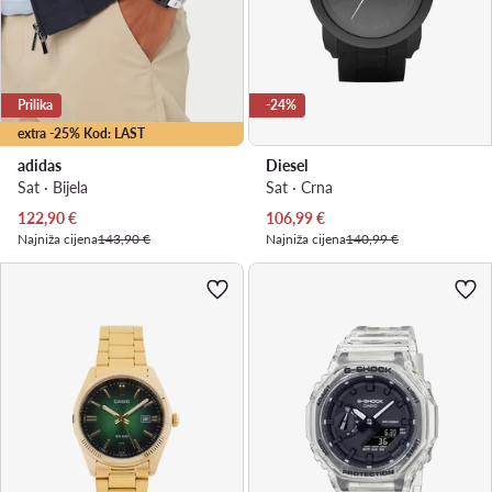
Prilika
-24%
extra -25% Kod: LAST
adidas
Diesel
Sat · Bijela
Sat · Crna
Trenutna cijena
Trenutna cijena
122,90
€
106,99
€
Najniža cijena
143,90 €
Najniža cijena
140,99 €