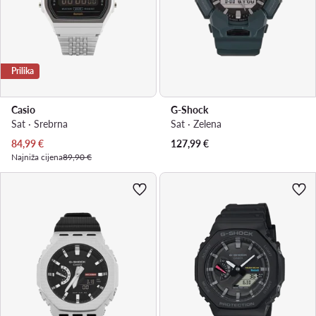
Prilika
Casio
G-Shock
Sat · Srebrna
Sat · Zelena
Trenutna cijena
84,99
€
127,99
€
Najniža cijena
89,90 €