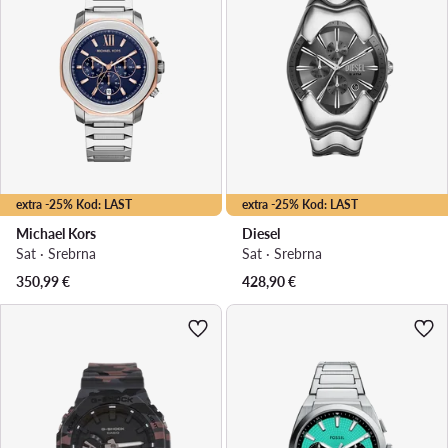
extra -25% Kod: LAST
extra -25% Kod: LAST
Michael Kors
Diesel
Sat · Srebrna
Sat · Srebrna
350,99
€
428,90
€