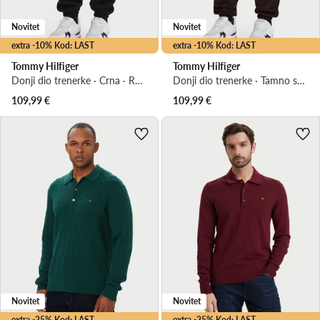
Novitet
Novitet
extra -10% Kod: LAST
extra -10% Kod: LAST
Tommy Hilfiger
Tommy Hilfiger
Donji dio trenerke · Crna · Relaxed Fit
Donji dio trenerke · Tamno smeđa · Relaxed Fit
109,99
€
109,99
€
Novitet
Novitet
extra -25% Kod: LAST
extra -25% Kod: LAST