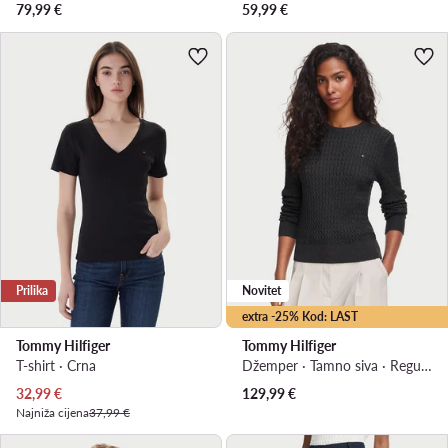
79,99
€
59,99
€
Prilika
Novitet
extra -25% Kod: LAST
Tommy Hilfiger
Tommy Hilfiger
T-shirt · Crna
Džemper · Tamno siva · Regular Fit
Trenutna cijena
32,99
€
129,99
€
Najniža cijena
37,99 €