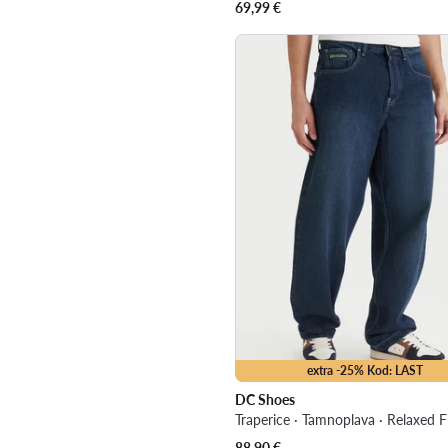
69,99
€
extra -25% Kod: LAST
DC Shoes
Traperice · Tamnoplava · Relaxed F
88,90
€