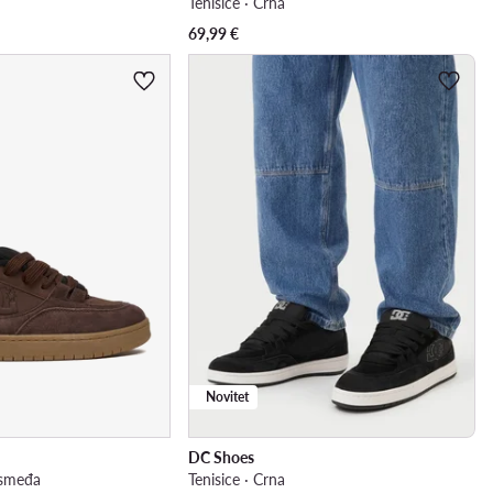
Tenisice · Crna
69,99
€
Novitet
DC Shoes
 smeđa
Tenisice · Crna