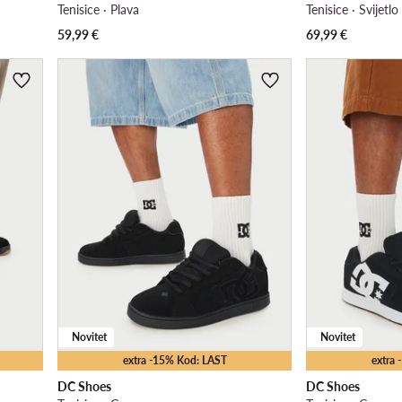
Tenisice · Plava
Tenisice · Svijetl
59,99
€
69,99
€
Novitet
Novitet
extra -15% Kod: LAST
extra
DC Shoes
DC Shoes