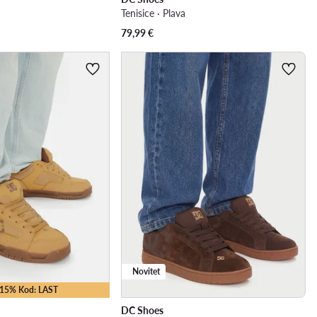
Tenisice · Plava
79,99
€
Novitet
 -15% Kod: LAST
DC Shoes