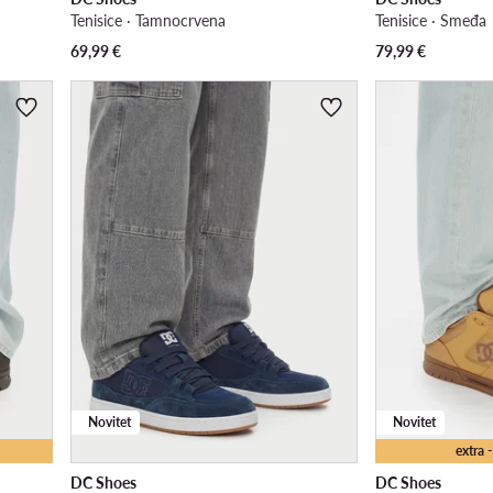
Tenisice · Tamnocrvena
Tenisice · Smeđa
69,99
€
79,99
€
Novitet
Novitet
extra
DC Shoes
DC Shoes