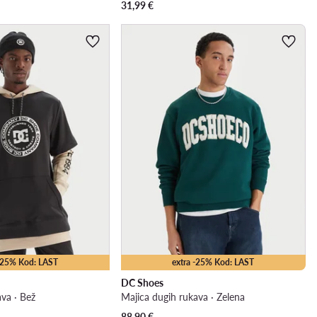
31,99
€
 -25% Kod: LAST
extra -25% Kod: LAST
DC Shoes
ava · Bež
Majica dugih rukava · Zelena
88,90
€