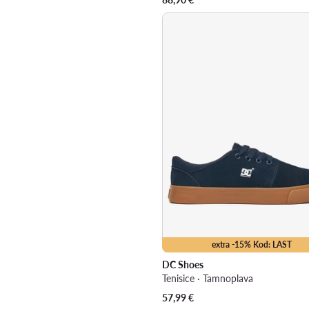
extra -15% Kod: LAST
DC Shoes
Tenisice · Tamnoplava
57,99
€