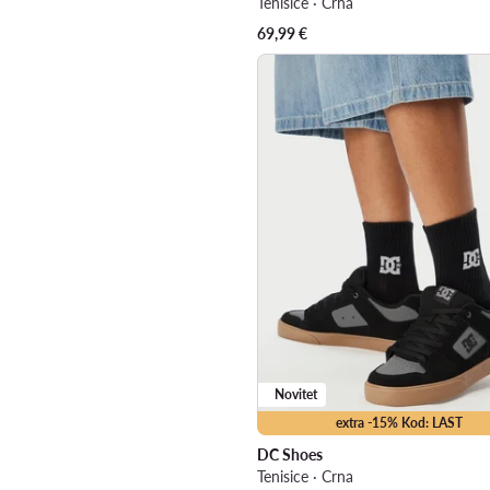
Tenisice · Crna
69,99
€
Novitet
extra -15% Kod: LAST
DC Shoes
Tenisice · Crna