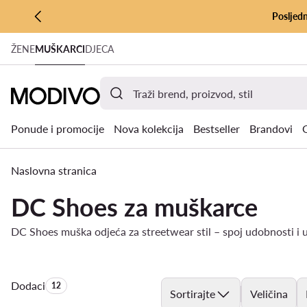
Posljedn
PRIJEĐI NA GLAVNI SADRŽAJ
ŽENE
MUŠKARCI
DJECA
PRIJEĐI NA PRETRAŽIVANJE
Ponude i promocije
Nova kolekcija
Bestseller
Brandovi
Naslovna stranica
DC Shoes za muškarce
DC Shoes muška odjeća za streetwear stil – spoj udobnosti i u
Dodaci
Količina proizvoda:
12
Sortirajte
Veličina