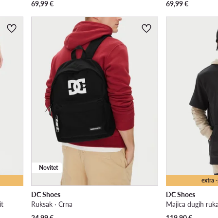
69,99
€
69,99
€
Novitet
extra
DC Shoes
DC Shoes
it
Ruksak · Crna
Majica dugih ruk
24,99
€
119,90
€