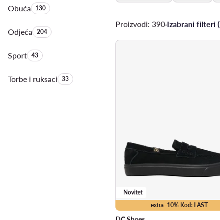
Obuća
Količina proizvoda:
130
Proizvodi: 390
·
Izabrani filteri (
Odjeća
Količina proizvoda:
204
Sport
Količina proizvoda:
43
Torbe i ruksaci
Količina proizvoda:
33
Novitet
extra -10% Kod: LAST
DC Shoes