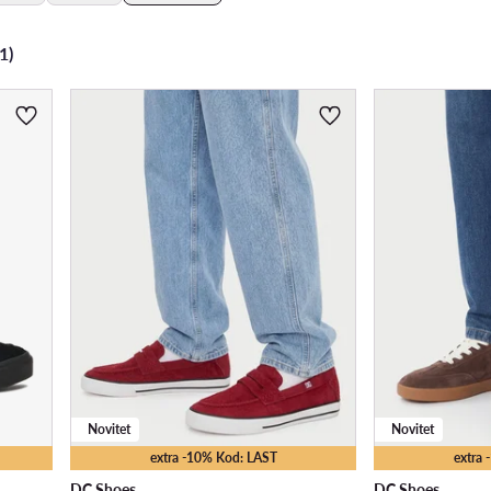
1)
Novitet
Novitet
extra -10% Kod: LAST
extra
DC Shoes
DC Shoes