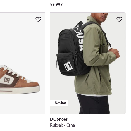
59,99
€
Novitet
DC Shoes
Ruksak · Crna