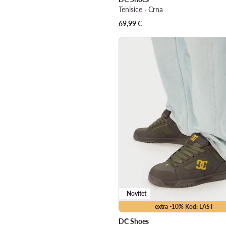
Tenisice · Crna
69,99
€
Novitet
extra -10% Kod: LAST
DC Shoes