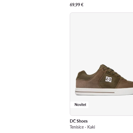
69,99
€
Novitet
DC Shoes
Tenisice · Kaki