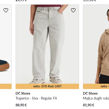
extra -25% Kod: LAST
extra
DC Shoes
DC Shoes
Traperice · Siva · Regular Fit
Majica dugih ruk
88,90
€
81,90
€