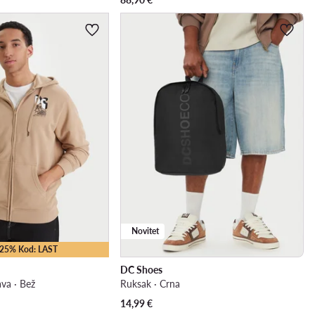
Novitet
 -25% Kod: LAST
DC Shoes
ava · Bež
Ruksak · Crna
14,99
€