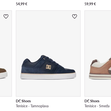
54,99
€
59,99
€
DC Shoes
DC Shoes
Tenisice · Tamnoplava
Tenisice · Smeđa