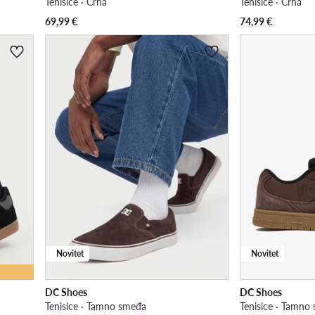
Tenisice · Crna
Tenisice · Crna
69,99
€
74,99
€
Novitet
Novitet
DC Shoes
DC Shoes
Tenisice · Tamno smeđa
Tenisice · Tamno