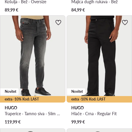
Košulja · Bež · Oversize
Majica dugih rukava · Bež
89,99
€
84,99
€
Novitet
Novitet
extra -10% Kod: LAST
extra -10% Kod: LAST
HUGO
HUGO
Traperice · Tamno siva · Slim Fit
Hlače · Crna · Regular Fit
119,99
€
99,99
€