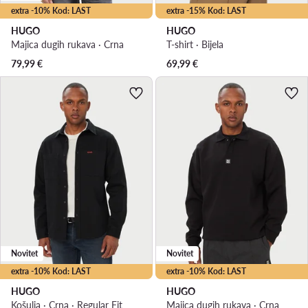
extra -10% Kod: LAST
extra -15% Kod: LAST
HUGO
HUGO
Majica dugih rukava · Crna
T-shirt · Bijela
79,99
€
69,99
€
Novitet
Novitet
extra -10% Kod: LAST
extra -10% Kod: LAST
HUGO
HUGO
Košulja · Crna · Regular Fit
Majica dugih rukava · Crna