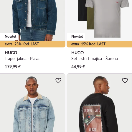
Novitet
Novitet
extra -25% Kod: LAST
extra -15% Kod: LAST
HUGO
HUGO
Traper jakna · Plava
Set t-shirt majica · Šarena
179,99
€
44,99
€