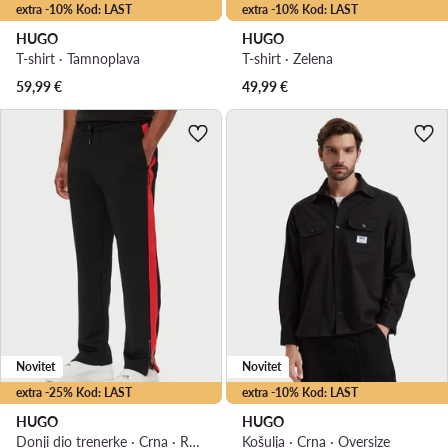
extra -10% Kod: LAST
extra -10% Kod: LAST
HUGO
HUGO
T-shirt · Tamnoplava
T-shirt · Zelena
59,99
€
49,99
€
Novitet
Novitet
extra -25% Kod: LAST
extra -10% Kod: LAST
HUGO
HUGO
Donji dio trenerke · Crna · Relaxed Fit
Košulja · Crna · Oversize