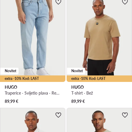
Novitet
Novitet
extra -10% Kod: LAST
extra -10% Kod: LAST
HUGO
HUGO
Traperice · Svijetlo plava · Regular Fit
T-shirt · Bež
89,99
€
89,99
€