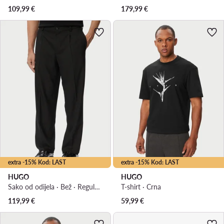
109,99
€
179,99
€
extra -15% Kod: LAST
extra -15% Kod: LAST
HUGO
HUGO
Sako od odijela · Bež · Regular Fit
T-shirt · Crna
119,99
€
59,99
€