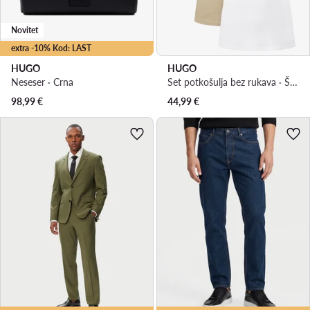
Novitet
extra -10% Kod: LAST
HUGO
HUGO
Neseser · Crna
Set potkošulja bez rukava · Šarena
98,99
€
44,99
€