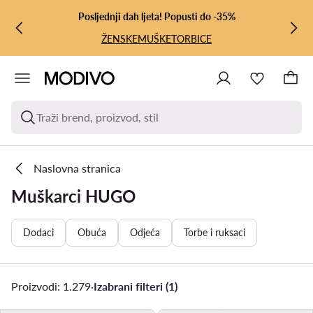
PRIJEĐI NA GLAVNI SADRŽAJ
PRIJEĐI NA PRETRAŽIVANJE
Posljednji dah ljeta! Popusti do -35%
ŽENSKE
MUŠKE
TORBICE
Traži brend, proizvod, stil
Naslovna stranica
Muškarci HUGO
Dodaci
Obuća
Odjeća
Torbe i ruksaci
Proizvodi: 1.279
·
Izabrani filteri (1)