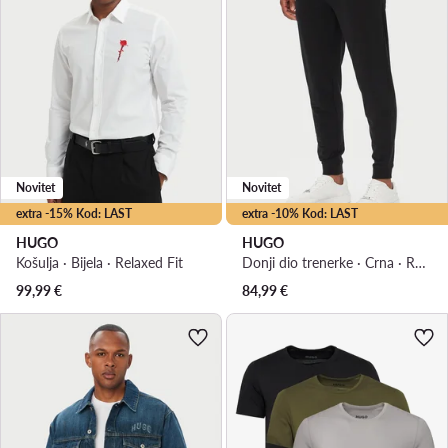
Novitet
Novitet
extra -15% Kod: LAST
extra -10% Kod: LAST
HUGO
HUGO
Košulja · Bijela · Relaxed Fit
Donji dio trenerke · Crna · Regular Fit
99,99
€
84,99
€