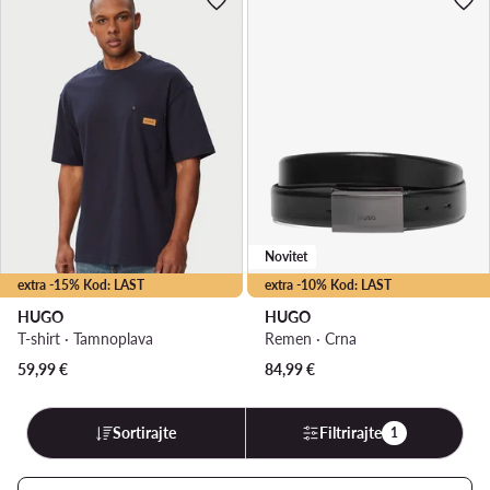
Novitet
extra -15% Kod: LAST
extra -10% Kod: LAST
HUGO
HUGO
T-shirt · Tamnoplava
Remen · Crna
59,99
€
84,99
€
Sortirajte
Filtrirajte
1