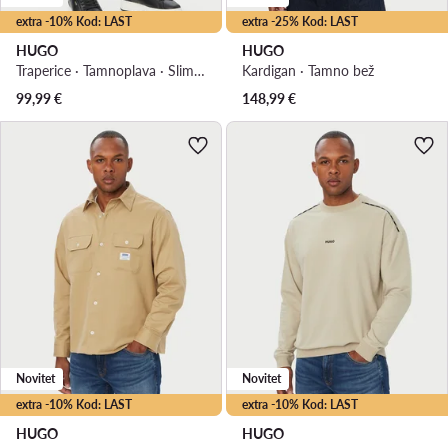
extra -10% Kod: LAST
extra -25% Kod: LAST
HUGO
HUGO
Traperice · Tamnoplava · Slim Fit
Kardigan · Tamno bež
99,99
€
148,99
€
Novitet
Novitet
extra -10% Kod: LAST
extra -10% Kod: LAST
HUGO
HUGO