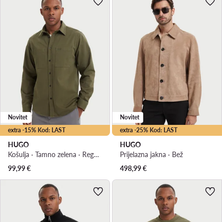
Novitet
Novitet
extra -15% Kod: LAST
extra -25% Kod: LAST
HUGO
HUGO
Košulja · Tamno zelena · Regular Fit
Prijelazna jakna · Bež
99,99
€
498,99
€