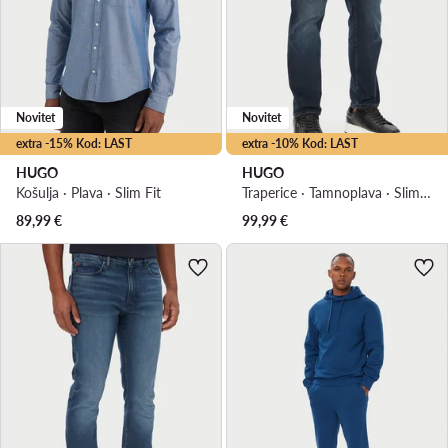
Novitet
Novitet
extra -15% Kod: LAST
extra -10% Kod: LAST
HUGO
HUGO
Košulja · Plava · Slim Fit
Traperice · Tamnoplava · Slim Fit
89,99
€
99,99
€