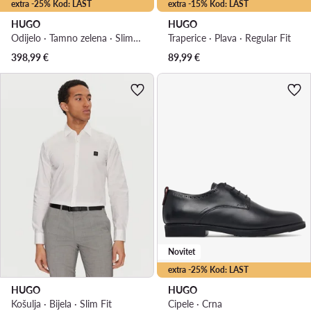
extra -25% Kod: LAST
extra -15% Kod: LAST
HUGO
HUGO
Odijelo · Tamno zelena · Slim Fit
Traperice · Plava · Regular Fit
398,99
€
89,99
€
Novitet
extra -25% Kod: LAST
HUGO
HUGO
Košulja · Bijela · Slim Fit
Cipele · Crna