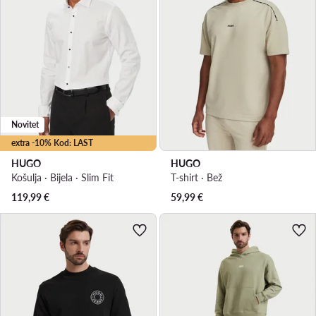
Novitet
extra -10% Kod: LAST
HUGO
HUGO
Košulja · Bijela · Slim Fit
T-shirt · Bež
119,99
€
59,99
€