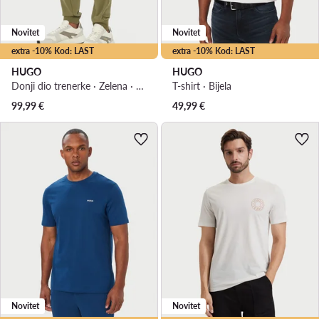
Novitet
Novitet
extra -10% Kod: LAST
extra -10% Kod: LAST
HUGO
HUGO
Donji dio trenerke · Zelena · Regular Fit
T-shirt · Bijela
99,99
€
49,99
€
Novitet
Novitet