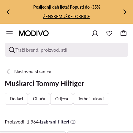
PRIJEĐI NA GLAVNI SADRŽAJ
PRIJEĐI NA PRETRAŽIVANJE
Posljednji dah ljeta! Popusti do -35%
ŽENSKE
MUŠKE
TORBICE
Traži brend, proizvod, stil
Naslovna stranica
Muškarci Tommy Hilfiger
Dodaci
Obuća
Odjeća
Torbe i ruksaci
Proizvodi: 1.964
·
Izabrani filteri (1)