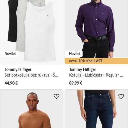
Novitet
Novitet
extra -10% Kod: LAST
Tommy Hilfiger
Tommy Hilfiger
Set potkošulja bez rukava · Šarena
Košulja · Ljubičasta · Regular Fit
44,90
€
89,99
€