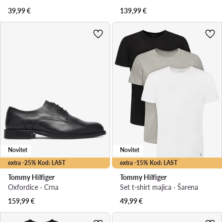
39,99
€
139,99
€
Novitet
Novitet
extra -25% Kod: LAST
extra -15% Kod: LAST
Tommy Hilfiger
Tommy Hilfiger
Oxfordice · Crna
Set t-shirt majica · Šarena
159,99
€
49,99
€