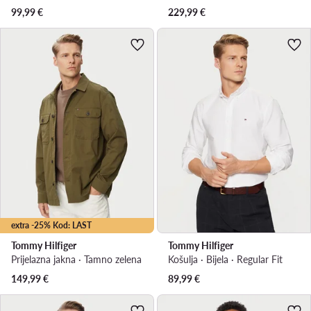
99,99
€
229,99
€
extra -25% Kod: LAST
Tommy Hilfiger
Tommy Hilfiger
Prijelazna jakna · Tamno zelena
Košulja · Bijela · Regular Fit
149,99
€
89,99
€