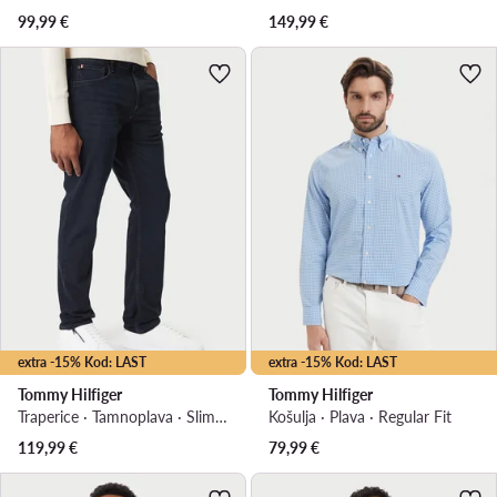
99,99
€
149,99
€
extra -15% Kod: LAST
extra -15% Kod: LAST
Tommy Hilfiger
Tommy Hilfiger
Traperice · Tamnoplava · Slim Fit
Košulja · Plava · Regular Fit
119,99
€
79,99
€