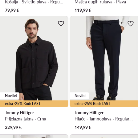
Košulja · Svijetlo plava · Regular Fit
Majica dugih rukava · Plava
79,99
€
119,99
€
Novitet
Novitet
extra -25% Kod: LAST
extra -25% Kod: LAST
Tommy Hilfiger
Tommy Hilfiger
Prijelazna jakna · Crna
Hlače · Tamnoplava · Regular Fit
229,99
€
149,99
€