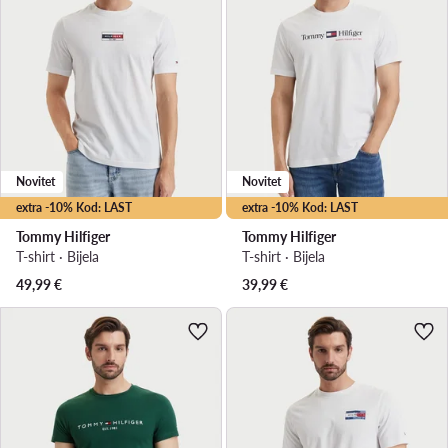
Novitet
Novitet
extra -10% Kod: LAST
extra -10% Kod: LAST
Tommy Hilfiger
Tommy Hilfiger
T-shirt · Bijela
T-shirt · Bijela
49,99
€
39,99
€