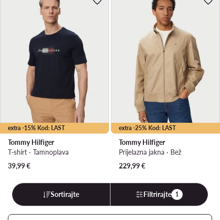
extra -15% Kod: LAST
extra -25% Kod: LAST
Tommy Hilfiger
Tommy Hilfiger
T-shirt · Tamnoplava
Prijelazna jakna · Bež
39,99
€
229,99
€
Sortirajte
Filtrirajte
1