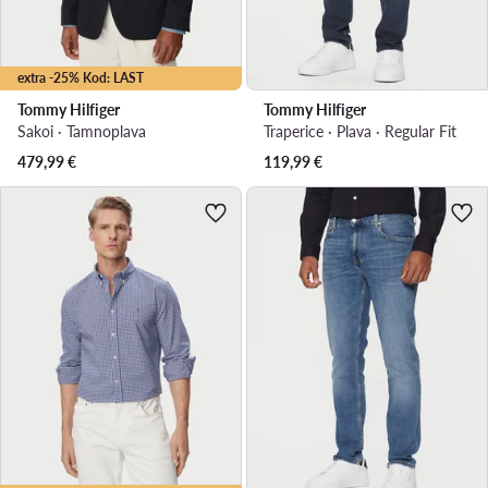
extra -25% Kod: LAST
Tommy Hilfiger
Tommy Hilfiger
Sakoi · Tamnoplava
Traperice · Plava · Regular Fit
479,99
€
119,99
€