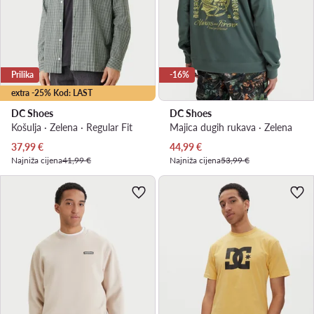
Prilika
-16%
extra -25% Kod: LAST
DC Shoes
DC Shoes
Košulja · Zelena · Regular Fit
Majica dugih rukava · Zelena
Trenutna cijena
Trenutna cijena
37,99
€
44,99
€
Najniža cijena
41,99 €
Najniža cijena
53,99 €