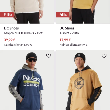
Prilika
Prilika
DC Shoes
DC Shoes
Majica dugih rukava · Bež
T-shirt · Žuta
Trenutna cijena
Trenutna cijena
39,99
€
17,99
€
Najniža cijena
43,99 €
Najniža cijena
20,99 €