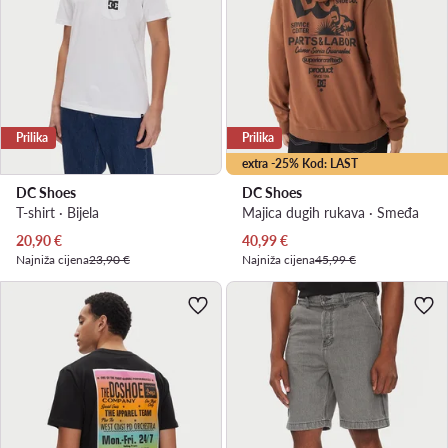
Prilika
Prilika
extra -25% Kod: LAST
DC Shoes
DC Shoes
T-shirt · Bijela
Majica dugih rukava · Smeđa
Trenutna cijena
Trenutna cijena
20,90
€
40,99
€
Najniža cijena
23,90 €
Najniža cijena
45,99 €