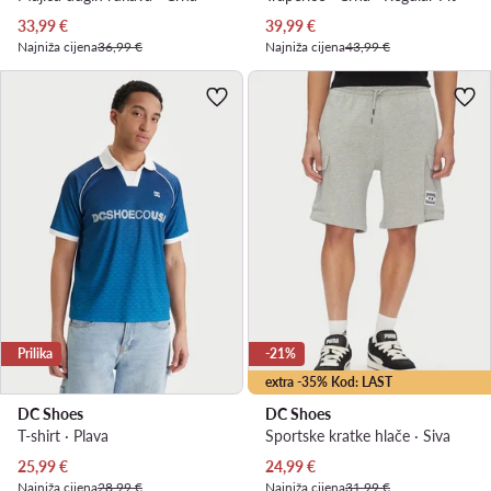
Trenutna cijena
Trenutna cijena
33,99
€
39,99
€
Najniža cijena
36,99 €
Najniža cijena
43,99 €
Prilika
-21%
extra -35% Kod: LAST
DC Shoes
DC Shoes
T-shirt · Plava
Sportske kratke hlače · Siva
Trenutna cijena
Trenutna cijena
25,99
€
24,99
€
Najniža cijena
28,99 €
Najniža cijena
31,99 €