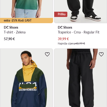
Prilika
extra -25% Kod: LAST
DC Shoes
DC Shoes
T-shirt · Zelena
Traperice · Crna · Regular Fit
Trenutna cijena
57,90
€
39,99
€
Najniža cijena
43,99 €