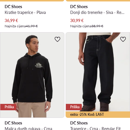
DC Shoes
DC Shoes
Kratke traperice · Plava
Donji dio trenerke · Siva · Regular Fit
Trenutna cijena
Trenutna cijena
36,99
€
30,99
€
Najniža cijena
41,99 €
Najniža cijena
38,99 €
Prilika
Prilika
extra -25% Kod: LAST
DC Shoes
DC Shoes
Majica dugih rukava · Crna
Traperice · Crna · Regular Fit