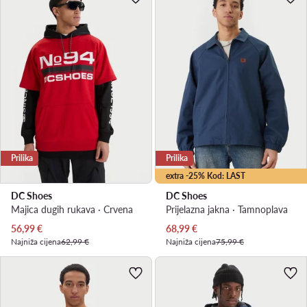
Prilika
Prilika
extra -25% Kod: LAST
DC Shoes
DC Shoes
Majica dugih rukava · Crvena
Prijelazna jakna · Tamnoplava
Trenutna cijena
Trenutna cijena
56,99
€
68,99
€
Najniža cijena
62,99 €
Najniža cijena
75,99 €