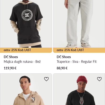
extra -25% Kod: LAST
extra -25% Kod: LAST
DC Shoes
DC Shoes
Majica dugih rukava · Bež
Traperice · Siva · Regular Fit
119,90
€
88,90
€