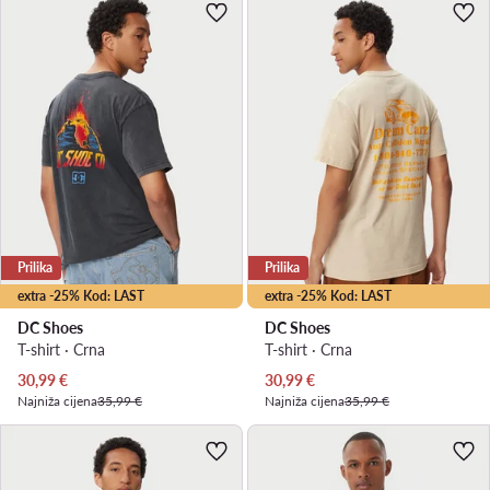
Prilika
Prilika
extra -25% Kod: LAST
extra -25% Kod: LAST
DC Shoes
DC Shoes
T-shirt · Crna
T-shirt · Crna
Trenutna cijena
Trenutna cijena
30,99
€
30,99
€
Najniža cijena
35,99 €
Najniža cijena
35,99 €