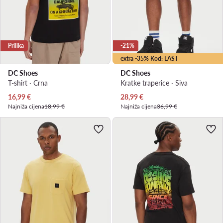
Prilika
-21%
extra -35% Kod: LAST
DC Shoes
DC Shoes
T-shirt · Crna
Kratke traperice · Siva
Trenutna cijena
Trenutna cijena
16,99
€
28,99
€
Najniža cijena
18,99 €
Najniža cijena
36,99 €