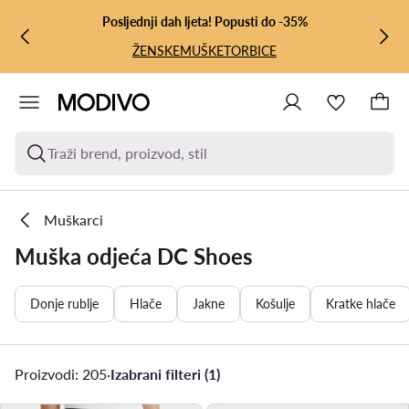
PRIJEĐI NA GLAVNI SADRŽAJ
PRIJEĐI NA PRETRAŽIVANJE
Posljednji dah ljeta! Popusti do -35%
ŽENSKE
MUŠKE
TORBICE
Traži brend, proizvod, stil
Muškarci
Muška odjeća DC Shoes
Donje rublje
Hlače
Jakne
Košulje
Kratke hlače
Proizvodi: 205
·
Izabrani filteri (1)