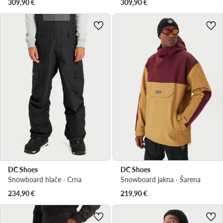
309,90
€
309,90
€
DC Shoes
DC Shoes
Snowboard hlače · Crna
Snowboard jakna · Šarena
234,90
€
219,90
€