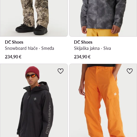
DC Shoes
DC Shoes
Snowboard hlače · Smeđa
Skijaška jakna · Siva
234,90
€
234,90
€