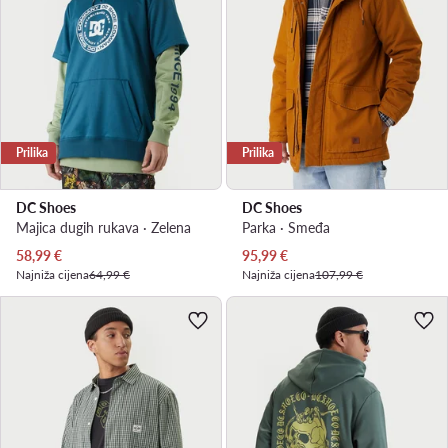
Prilika
Prilika
DC Shoes
DC Shoes
Majica dugih rukava · Zelena
Parka · Smeđa
Trenutna cijena
Trenutna cijena
58,99
€
95,99
€
Najniža cijena
64,99 €
Najniža cijena
107,99 €