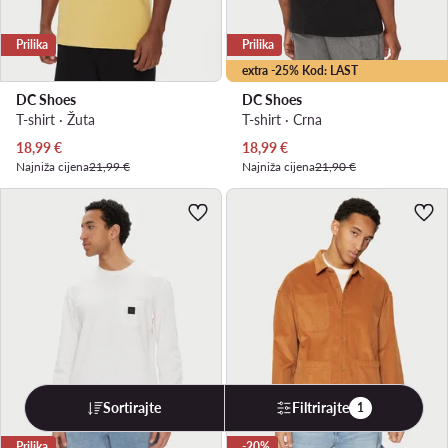
Prilika
Prilika
extra -25% Kod: LAST
DC Shoes
DC Shoes
T-shirt · Žuta
T-shirt · Crna
Trenutna cijena
Trenutna cijena
18,99
€
18,99
€
Najniža cijena
21,99 €
Najniža cijena
21,90 €
Sortirajte
Filtrirajte
1
Prilika
-20%