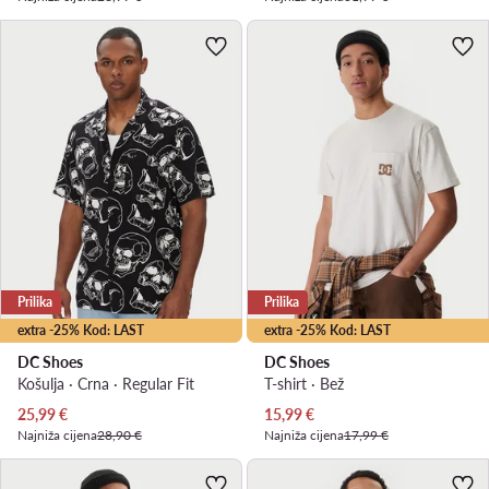
Prilika
Prilika
extra -25% Kod: LAST
extra -25% Kod: LAST
DC Shoes
DC Shoes
Košulja · Crna · Regular Fit
T-shirt · Bež
Trenutna cijena
Trenutna cijena
25,99
€
15,99
€
Najniža cijena
28,90 €
Najniža cijena
17,99 €