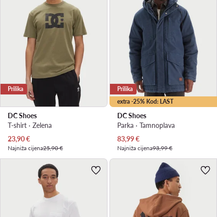
Prilika
Prilika
extra -25% Kod: LAST
DC Shoes
DC Shoes
T-shirt · Zelena
Parka · Tamnoplava
Trenutna cijena
Trenutna cijena
23,90
€
83,99
€
Najniža cijena
25,90 €
Najniža cijena
93,99 €