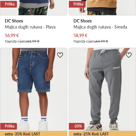
Prilika
Prilika
DC Shoes
DC Shoes
Majica dugih rukava · Plava
Majica dugih rukava · Smeđa
Trenutna cijena
Trenutna cijena
56,99
€
58,99
€
Najniža cijena
62,99 €
Najniža cijena
64,99 €
Prilika
-20%
extra -35% Kod: LAST
extra -25% Kod: LAST