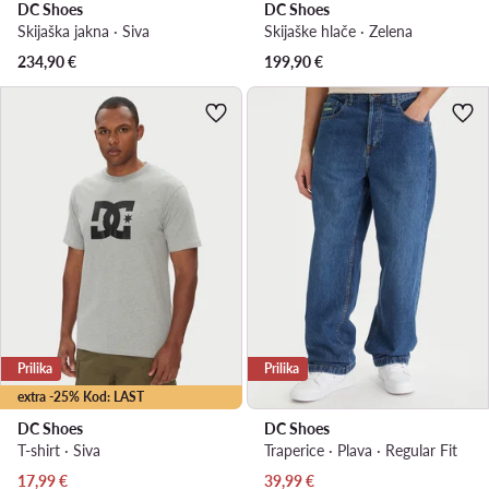
DC Shoes
DC Shoes
Skijaška jakna · Siva
Skijaške hlače · Zelena
234,90
€
199,90
€
Prilika
Prilika
extra -25% Kod: LAST
DC Shoes
DC Shoes
T-shirt · Siva
Traperice · Plava · Regular Fit
Trenutna cijena
Trenutna cijena
17,99
€
39,99
€