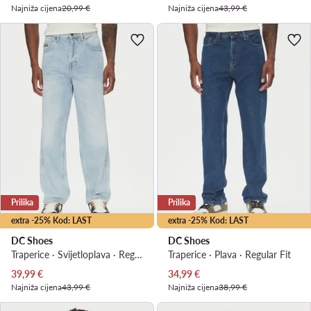
Najniža cijena
20,99 €
Najniža cijena
43,99 €
Prilika
Prilika
extra -25% Kod: LAST
extra -25% Kod: LAST
DC Shoes
DC Shoes
Traperice · Svijetloplava · Regular Fit
Traperice · Plava · Regular Fit
Trenutna cijena
Trenutna cijena
39,99
€
34,99
€
Najniža cijena
43,99 €
Najniža cijena
38,99 €