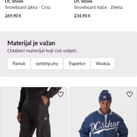
DC Shoes
DC Shoes
Snowboard jakna · Crna
Snowboard hlače · Zelena
269,90
€
234,90
€
Materijal je važan
Odaberi materijal koji ćeš voljeti.
Pamuk
syntetyczny
Traperice
Visokza