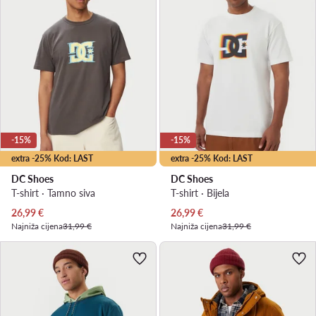
-15%
-15%
extra -25% Kod: LAST
extra -25% Kod: LAST
DC Shoes
DC Shoes
T-shirt · Tamno siva
T-shirt · Bijela
Trenutna cijena
Trenutna cijena
26,99
€
26,99
€
Najniža cijena
31,99 €
Najniža cijena
31,99 €