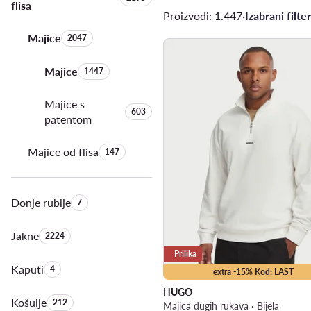
flisa
Proizvodi: 1.447
·
Izabrani filter
Majice
Količina proizvoda:
2047
Majice
Količina proizvoda:
1447
Majice s
Količina proizvoda:
603
patentom
Majice od flisa
Količina proizvoda:
147
Donje rublje
Količina proizvoda:
7
Jakne
Količina proizvoda:
2224
Prilika
Kaputi
Količina proizvoda:
4
extra -15% Kod: LAST
HUGO
Košulje
Količina proizvoda:
212
Majica dugih rukava · Bijela