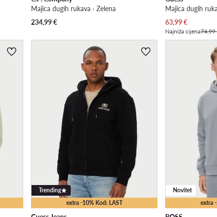
Majica dugih rukava · Zelena
Majica dugih ruk
Trenutna cijena
234,99
€
63,99
€
Najniža cijena
74,99
Trending
Novitet
extra -10% Kod: LAST
extra
Guess Jeans
BOSS