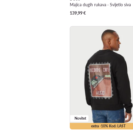
Majica dugih rukava · Svijetlo siva
139,99
€
Novitet
extra -10% Kod: LAST