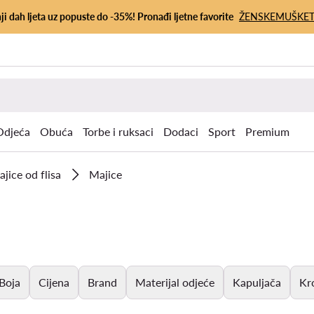
ji dah ljeta uz popuste do -35%! Pronađi ljetne favorite
ŽENSKE
MUŠKE
Odjeća
Obuća
Torbe i ruksaci
Dodaci
Sport
Premium
ajice od flisa
Majice
Boja
Cijena
Brand
Materijal odjeće
Kapuljača
Kr