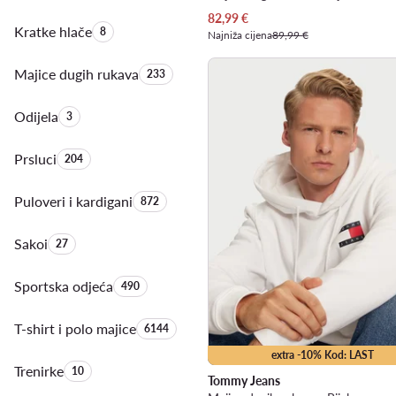
Trenutna cijena
82,99
€
Kratke hlače
Količina proizvoda:
8
Najniža cijena
89,99 €
Majice dugih rukava
Količina proizvoda:
233
Odijela
Količina proizvoda:
3
Prsluci
Količina proizvoda:
204
Puloveri i kardigani
Količina proizvoda:
872
Sakoi
Količina proizvoda:
27
Sportska odjeća
Količina proizvoda:
490
T-shirt i polo majice
Količina proizvoda:
6144
extra -10% Kod: LAST
Trenirke
Količina proizvoda:
10
Tommy Jeans