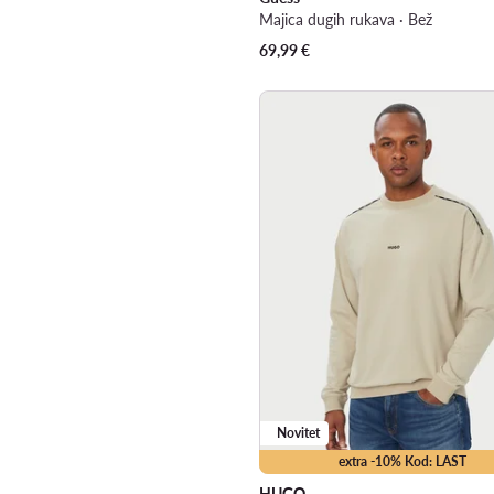
Majica dugih rukava · Bež
69,99
€
Novitet
extra -10% Kod: LAST
HUGO