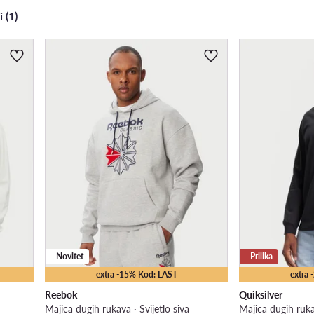
i (1)
Novitet
Prilika
extra -15% Kod: LAST
extra
Reebok
Quiksilver
Majica dugih rukava · Svijetlo siva
Majica dugih ruk