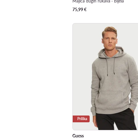
Majica dugih rukava · Bijela
75,99
€
Prilika
Guess