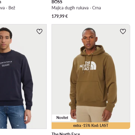
n
BOSS
ava · Bež
Majica dugih rukava · Crna
179,99
€
Novitet
extra -15% Kod: LAST
The North Face