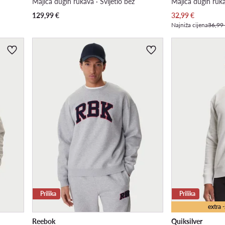
Majica dugih rukava · Svijetlo bež
Majica dugih ruka
Trenutna cijena
129,99
€
32,99
€
Najniža cijena
36,99
Prilika
Prilika
extra
Reebok
Quiksilver