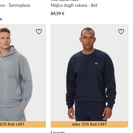
ava · Tamnoplava
Majica dugih rukava · Bež
84,99
€
 €
 -25% Kod: LAST
extra -25% Kod: LAST
Lacoste