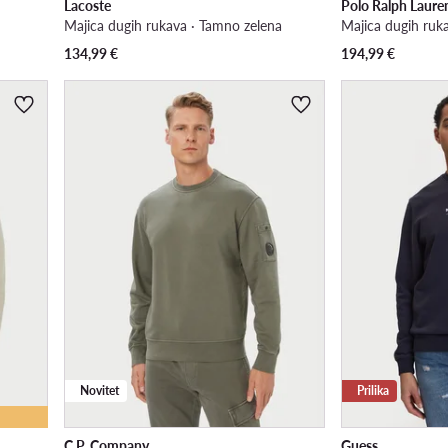
Lacoste
Polo Ralph Laure
Majica dugih rukava · Tamno zelena
Majica dugih ruk
134,99
€
194,99
€
Novitet
Prilika
C.P. Company
Guess