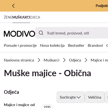
Posljedn
PRIJEĐI NA GLAVNI SADRŽAJ
ŽENE
MUŠKARCI
DJECA
PRIJEĐI NA PRETRAŽIVANJE
Ponude i promocije
Nova kolekcija
Bestseller
Brandovi
Naslovna stranica
Muškarci
Odjeća
Majice i m
Muške majice - Obična
Odjeća
Sortirajte
Veličina
Majice i majice od
Količina proizvoda:
2195