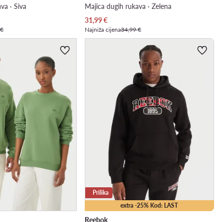
va · Siva
Majica dugih rukava · Zelena
Trenutna cijena
31,99
€
 €
Najniža cijena
34,99 €
Prilika
extra -25% Kod: LAST
Reebok