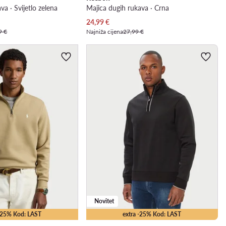
va · Svijetlo zelena
Majica dugih rukava · Crna
Trenutna cijena
24,99
€
9 €
Najniža cijena
27,99 €
Novitet
 -25% Kod: LAST
extra -25% Kod: LAST