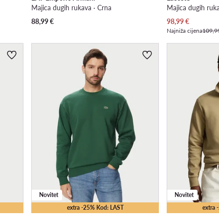
Majica dugih rukava · Crna
Majica dugih ruka
Trenutna cijena
88,99
€
98,99
€
Najniža cijena
109,9
Novitet
Novitet
extra -25% Kod: LAST
extra