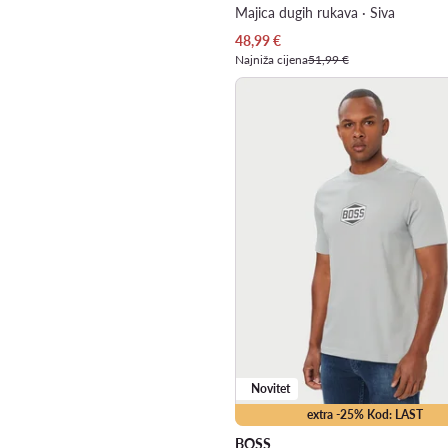
Majica dugih rukava · Siva
Trenutna cijena
48,99
€
Najniža cijena
51,99 €
Novitet
extra -25% Kod: LAST
BOSS