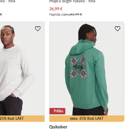
va · Siva
Majica dugih rukava · Siva
Trenutna cijena
36,99
€
 €
Najniža cijena
41,99 €
Prilika
 -25% Kod: LAST
extra -25% Kod: LAST
Quiksilver