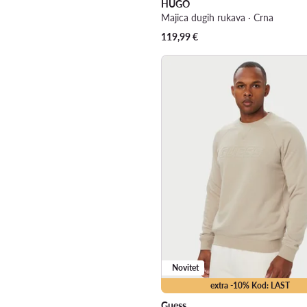
HUGO
Majica dugih rukava · Crna
119,99
€
Novitet
extra -10% Kod: LAST
Guess