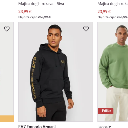
Majica dugih rukava · Siva
Majica dugih ruka
Trenutna cijena
Trenutna cijena
23,99
€
23,99
€
Najniža cijena
26,99 €
Najniža cijena
26,99
Prilika
EA7 Emporio Armani
Lacoste