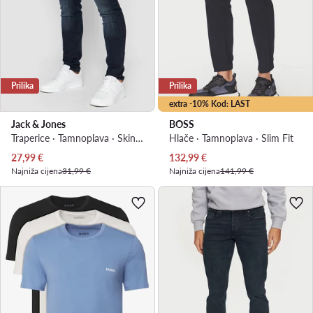
Prilika
Prilika
extra -10% Kod: LAST
Jack & Jones
BOSS
Traperice · Tamnoplava · Skinny Fit
Hlače · Tamnoplava · Slim Fit
Trenutna cijena
Trenutna cijena
27,99
€
132,99
€
Najniža cijena
31,99 €
Najniža cijena
141,99 €