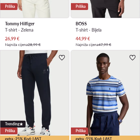
Prilika
Prilika
Tommy Hilfiger
BOSS
T-shirt · Zelena
T-shirt · Bijela
Trenutna cijena
Trenutna cijena
26,99
€
44,99
€
Najniža cijena
28,99 €
Najniža cijena
47,99 €
Trending
Prilika
Prilika
extra -25% Kod: LAST
extra -15% Kod: LAST