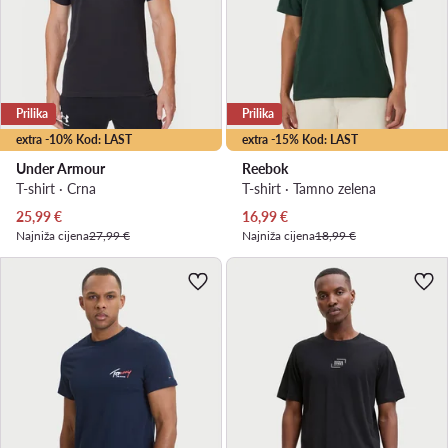
Prilika
Prilika
extra -10% Kod: LAST
extra -15% Kod: LAST
Under Armour
Reebok
T-shirt · Crna
T-shirt · Tamno zelena
Trenutna cijena
Trenutna cijena
25,99
€
16,99
€
Najniža cijena
27,99 €
Najniža cijena
18,99 €