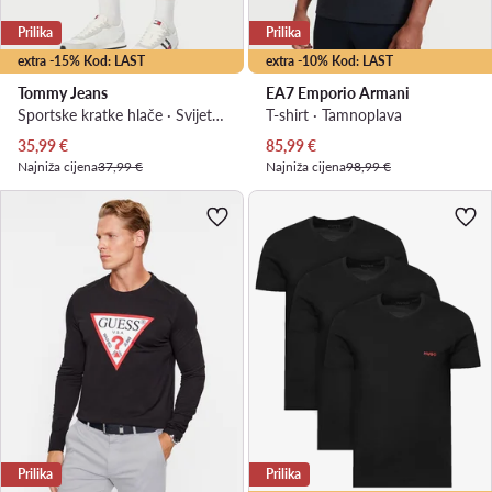
Prilika
Prilika
extra -15% Kod: LAST
extra -10% Kod: LAST
Tommy Jeans
EA7 Emporio Armani
Sportske kratke hlače · Svijetlo bež
T-shirt · Tamnoplava
Trenutna cijena
Trenutna cijena
35,99
€
85,99
€
Najniža cijena
37,99 €
Najniža cijena
98,99 €
Prilika
Prilika