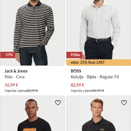
-19%
Prilika
extra -25% Kod: LAST
Jack & Jones
BOSS
Polo · Crna
Košulja · Bijela · Regular Fit
Trenutna cijena
Trenutna cijena
16,99
€
82,99
€
Najniža cijena
20,99 €
Najniža cijena
90,99 €