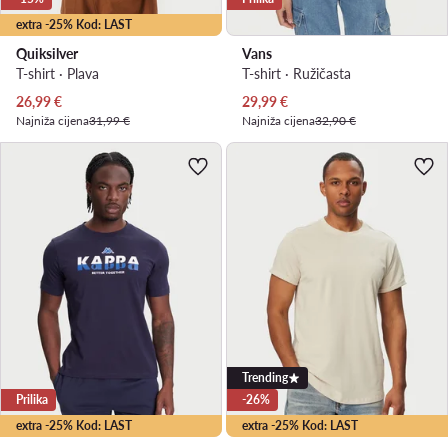
extra -25% Kod: LAST
Quiksilver
Vans
T-shirt · Plava
T-shirt · Ružičasta
Trenutna cijena
Trenutna cijena
26,99
€
29,99
€
Najniža cijena
31,99 €
Najniža cijena
32,90 €
Trending
Prilika
-26%
extra -25% Kod: LAST
extra -25% Kod: LAST