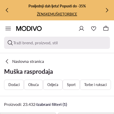
PRIJEĐI NA GLAVNI SADRŽAJ
PRIJEĐI NA PRETRAŽIVANJE
Posljednji dah ljeta! Popusti do -35%
ŽENSKE
MUŠKE
TORBICE
Traži brend, proizvod, stil
Naslovna stranica
Muška rasprodaja
Dodaci
Obuća
Odjeća
Sport
Torbe i ruksaci
Proizvodi: 23.432
·
Izabrani filteri (1)