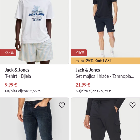
-23%
-15%
extra -25% Kod: LAST
Jack & Jones
Jack & Jones
T-shirt · Bijela
Set majica i hlače · Tamnoplava
Trenutna cijena
Trenutna cijena
9,99
€
21,99
€
Najniža cijena
12,99 €
Najniža cijena
25,99 €