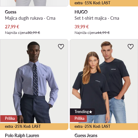
extra -15% Kod: LAST
Guess
HUGO
Majica dugih rukava · Crna
Set t-shirt majica · Crna
Trenutna cijena
Trenutna cijena
27,99
€
39,99
€
Najniža cijena
30,99 €
Najniža cijena
44,99 €
Trending
Prilika
Prilika
extra -25% Kod: LAST
extra -25% Kod: LAST
Polo Ralph Lauren
Guess Jeans