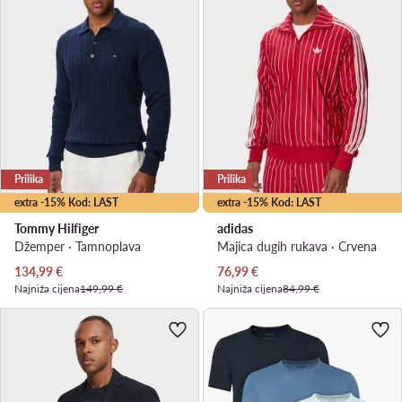
Prilika
Prilika
extra -15% Kod: LAST
extra -15% Kod: LAST
Tommy Hilfiger
adidas
Džemper · Tamnoplava
Majica dugih rukava · Crvena
Trenutna cijena
Trenutna cijena
134,99
€
76,99
€
Najniža cijena
149,99 €
Najniža cijena
84,99 €