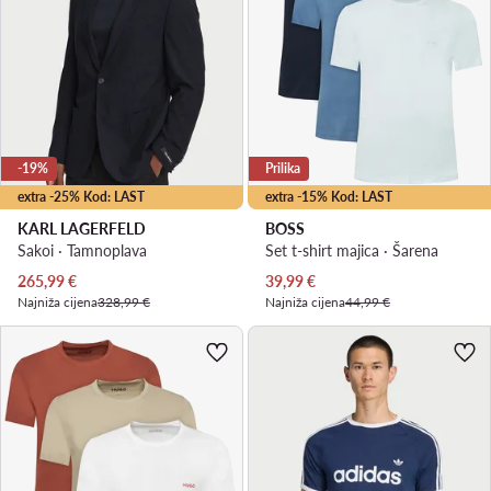
-19%
Prilika
extra -25% Kod: LAST
extra -15% Kod: LAST
KARL LAGERFELD
BOSS
Sakoi · Tamnoplava
Set t-shirt majica · Šarena
Trenutna cijena
Trenutna cijena
265,99
€
39,99
€
Najniža cijena
328,99 €
Najniža cijena
44,99 €