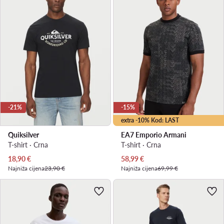
-21%
-15%
extra -10% Kod: LAST
Quiksilver
EA7 Emporio Armani
T-shirt · Crna
T-shirt · Crna
Trenutna cijena
Trenutna cijena
18,90
€
58,99
€
Najniža cijena
23,90 €
Najniža cijena
69,99 €