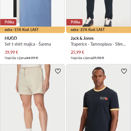
Prilika
Prilika
extra -15% Kod: LAST
extra -25% Kod: LAST
HUGO
Jack & Jones
Set t-shirt majica · Šarena
Traperice · Tamnoplava · Slim Fit
Trenutna cijena
Trenutna cijena
39,99
€
25,99
€
Najniža cijena
44,99 €
Najniža cijena
29,90 €