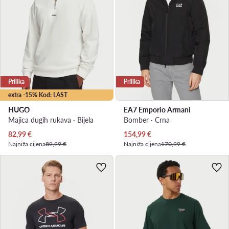
Prilika
Prilika
extra -15% Kod: LAST
HUGO
EA7 Emporio Armani
Majica dugih rukava · Bijela
Bomber · Crna
Trenutna cijena
Trenutna cijena
82,99
€
154,99
€
Najniža cijena
89,99 €
Najniža cijena
170,99 €