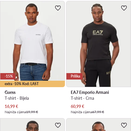
-15%
Prilika
extra -10% Kod: LAST
Guess
EA7 Emporio Armani
T-shirt · Bijela
T-shirt · Crna
Trenutna cijena
Trenutna cijena
16,99
€
60,99
€
Najniža cijena
19,99 €
Najniža cijena
67,99 €