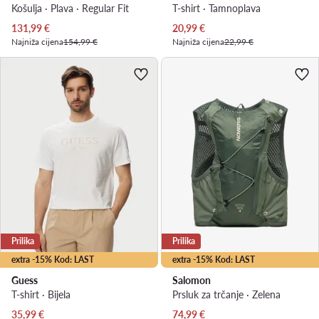
Košulja · Plava · Regular Fit
T-shirt · Tamnoplava
Trenutna cijena
Trenutna cijena
131,99
€
20,99
€
Najniža cijena
154,99 €
Najniža cijena
22,99 €
Prilika
Prilika
extra -15% Kod: LAST
extra -15% Kod: LAST
Guess
Salomon
T-shirt · Bijela
Prsluk za trčanje · Zelena
Trenutna cijena
Trenutna cijena
35,99
€
74,99
€