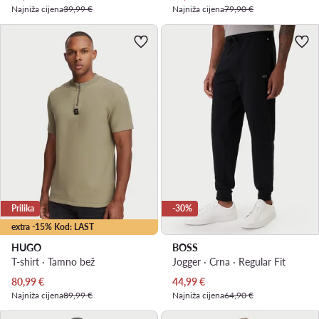
Najniža cijena
39,99 €
Najniža cijena
79,90 €
Prilika
-30%
extra -15% Kod: LAST
HUGO
BOSS
T-shirt · Tamno bež
Jogger · Crna · Regular Fit
Trenutna cijena
Trenutna cijena
80,99
€
44,99
€
Najniža cijena
89,99 €
Najniža cijena
64,90 €