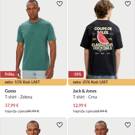
Prilika
-18%
extra -15% Kod: LAST
extra -25% Kod: LAST
Guess
Jack & Jones
T-shirt · Zelena
T-shirt · Crna
Trenutna cijena
Trenutna cijena
37,99
€
12,99
€
Najniža cijena
39,99 €
Najniža cijena
15,99 €