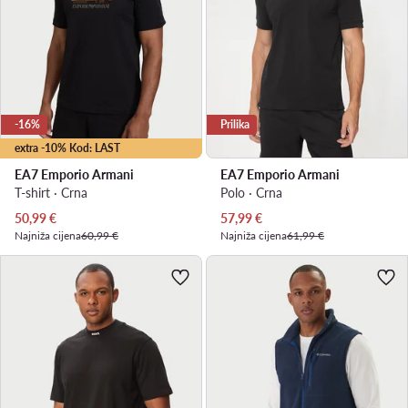
-16%
Prilika
extra -10% Kod: LAST
EA7 Emporio Armani
EA7 Emporio Armani
T-shirt · Crna
Polo · Crna
Trenutna cijena
Trenutna cijena
50,99
€
57,99
€
Najniža cijena
60,99 €
Najniža cijena
61,99 €