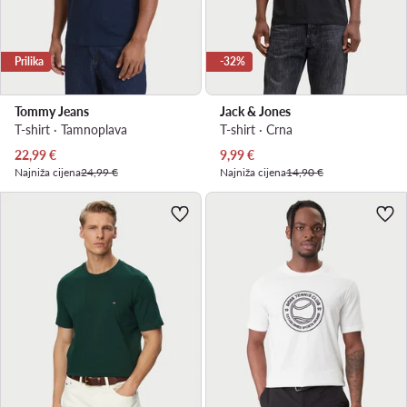
Prilika
-32%
Tommy Jeans
Jack & Jones
T-shirt · Tamnoplava
T-shirt · Crna
Trenutna cijena
Trenutna cijena
22,99
€
9,99
€
Najniža cijena
24,99 €
Najniža cijena
14,90 €