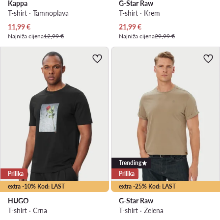
Kappa
G-Star Raw
T-shirt · Tamnoplava
T-shirt · Krem
Trenutna cijena
Trenutna cijena
11,99
€
21,99
€
Najniža cijena
12,99 €
Najniža cijena
29,99 €
Trending
Prilika
Prilika
extra -10% Kod: LAST
extra -25% Kod: LAST
HUGO
G-Star Raw
T-shirt · Crna
T-shirt · Zelena