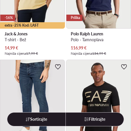
-16%
Prilika
extra -25% Kod: LAST
Jack & Jones
Polo Ralph Lauren
T-shirt · Bež
Polo · Tamnoplava
Trenutna cijena
Trenutna cijena
14,99
€
116,99
€
Najniža cijena
17,99 €
Najniža cijena
134,99 €
Sortirajte
Filtrirajte