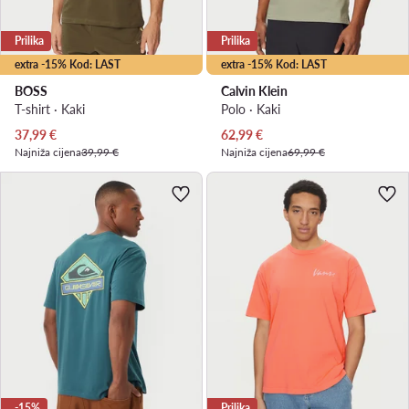
Prilika
Prilika
extra -15% Kod: LAST
extra -15% Kod: LAST
BOSS
Calvin Klein
T-shirt · Kaki
Polo · Kaki
Trenutna cijena
Trenutna cijena
37,99
€
62,99
€
Najniža cijena
39,99 €
Najniža cijena
69,99 €
-15%
Prilika