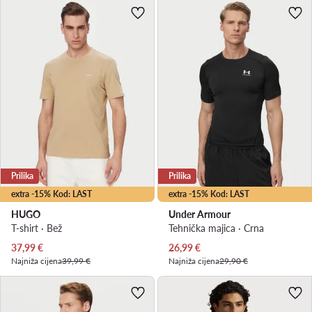
Prilika
Prilika
extra -15% Kod: LAST
extra -15% Kod: LAST
HUGO
Under Armour
T-shirt · Bež
Tehnička majica · Crna
Trenutna cijena
Trenutna cijena
37,99
€
26,99
€
Najniža cijena
39,99 €
Najniža cijena
29,90 €