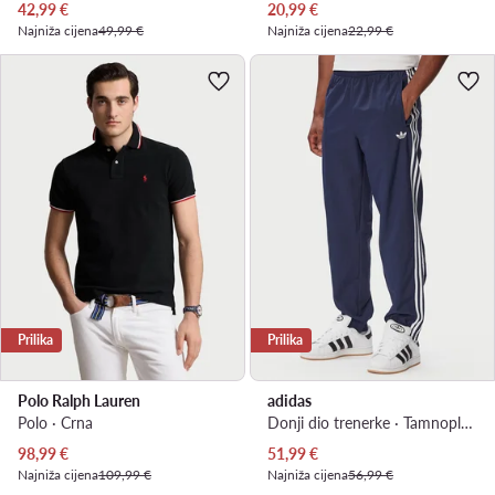
Trenutna cijena
Trenutna cijena
42,99
€
20,99
€
Najniža cijena
49,99 €
Najniža cijena
22,99 €
Prilika
Prilika
Polo Ralph Lauren
adidas
Polo · Crna
Donji dio trenerke · Tamnoplava · Regular Fit
Trenutna cijena
Trenutna cijena
98,99
€
51,99
€
Najniža cijena
109,99 €
Najniža cijena
56,99 €