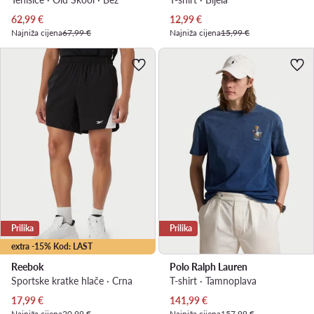
Trenutna cijena
Trenutna cijena
62,99
€
12,99
€
Najniža cijena
67,99 €
Najniža cijena
15,99 €
Prilika
Prilika
extra -15% Kod: LAST
Reebok
Polo Ralph Lauren
Sportske kratke hlače · Crna
T-shirt · Tamnoplava
Trenutna cijena
Trenutna cijena
17,99
€
141,99
€
Najniža cijena
20,99 €
Najniža cijena
157,99 €