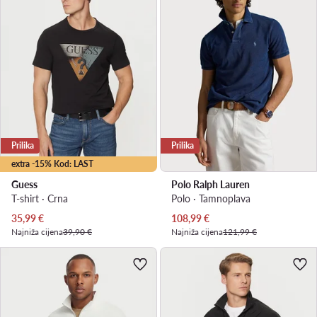
Prilika
Prilika
extra -15% Kod: LAST
Guess
Polo Ralph Lauren
T-shirt · Crna
Polo · Tamnoplava
Trenutna cijena
Trenutna cijena
35,99
€
108,99
€
Najniža cijena
39,90 €
Najniža cijena
121,99 €