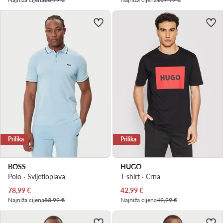
Prilika
Prilika
BOSS
HUGO
Polo · Svijetloplava
T-shirt · Crna
Trenutna cijena
Trenutna cijena
78,99
€
42,99
€
Najniža cijena
83,99 €
Najniža cijena
49,99 €