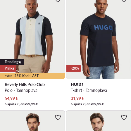
Trending
Prilika
-20%
extra -25% Kod: LAST
Beverly Hills Polo Club
HUGO
Polo · Tamnoplava
T-shirt · Tamnoplava
Trenutna cijena
Trenutna cijena
54,99
€
31,99
€
Najniža cijena
59,99 €
Najniža cijena
39,99 €