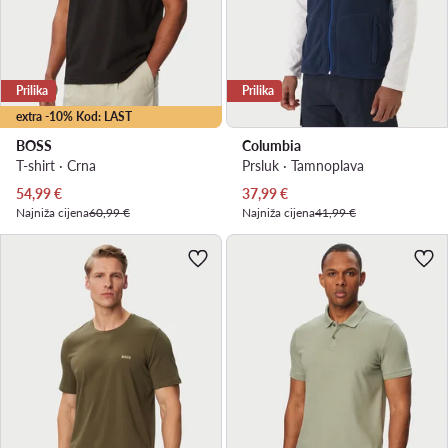
Prilika
Prilika
extra -10% Kod: LAST
BOSS
Columbia
T-shirt · Crna
Prsluk · Tamnoplava
Trenutna cijena
Trenutna cijena
54,99
€
37,99
€
Najniža cijena
60,99 €
Najniža cijena
41,99 €