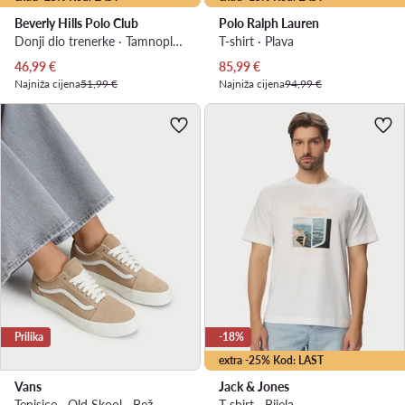
Beverly Hills Polo Club
Polo Ralph Lauren
Donji dio trenerke · Tamnoplava · Regular Fit
T-shirt · Plava
Trenutna cijena
Trenutna cijena
46,99
€
85,99
€
Najniža cijena
51,99 €
Najniža cijena
94,99 €
Prilika
-18%
extra -25% Kod: LAST
Vans
Jack & Jones
Tenisice · Old Skool · Bež
T-shirt · Bijela