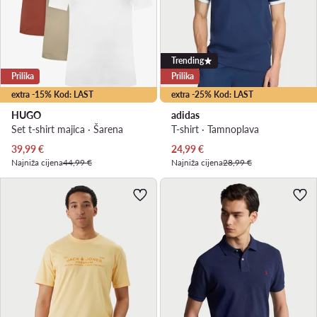
Trending
Prilika
Prilika
extra -15% Kod: LAST
extra -25% Kod: LAST
HUGO
adidas
Set t-shirt majica · Šarena
T-shirt · Tamnoplava
Trenutna cijena
Trenutna cijena
39,99
€
24,99
€
Najniža cijena
44,99 €
Najniža cijena
28,99 €