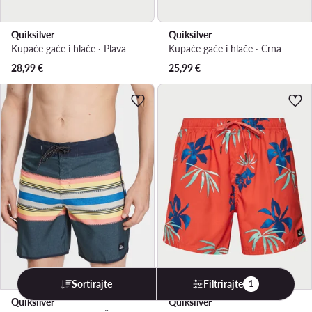
Quiksilver
Quiksilver
Kupaće gaće i hlače · Plava
Kupaće gaće i hlače · Crna
28,99
€
25,99
€
Sortirajte
Filtrirajte
1
Quiksilver
Quiksilver