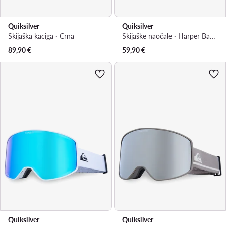
Quiksilver
Quiksilver
Skijaška kaciga · Crna
Skijaške naočale · Harper Bad Weather EQYTG03215 · Crna
89,90
€
59,90
€
Quiksilver
Quiksilver