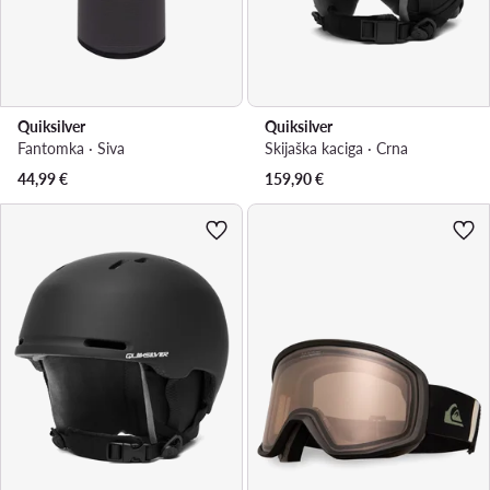
Quiksilver
Quiksilver
Fantomka · Siva
Skijaška kaciga · Crna
44,99
€
159,90
€