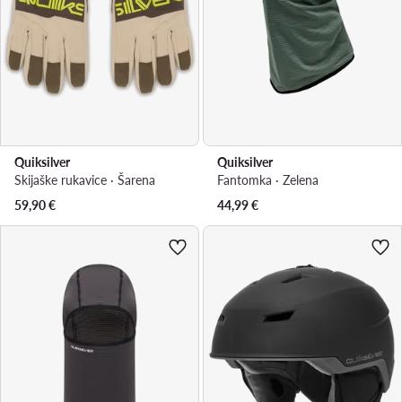
Quiksilver
Quiksilver
Skijaške rukavice · Šarena
Fantomka · Zelena
59,90
€
44,99
€