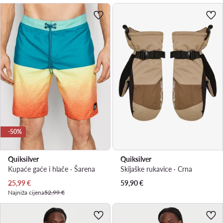
-50%
Quiksilver
Quiksilver
Kupaće gaće i hlače · Šarena
Skijaške rukavice · Crna
Trenutna cijena
25,99
€
59,90
€
Najniža cijena
52,99 €