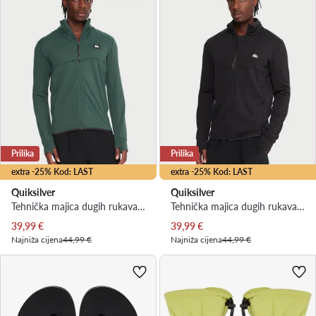
Prilika
Prilika
extra -25% Kod: LAST
extra -25% Kod: LAST
Quiksilver
Quiksilver
Tehnička majica dugih rukava · Zelena
Tehnička majica dugih rukava · Crna
Trenutna cijena
Trenutna cijena
39,99
€
39,99
€
Najniža cijena
44,99 €
Najniža cijena
44,99 €