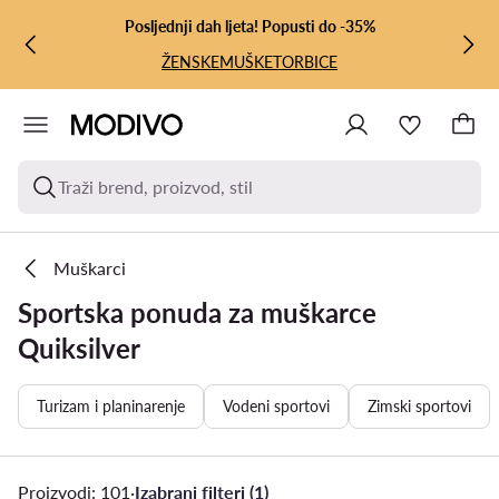
PRIJEĐI NA GLAVNI SADRŽAJ
PRIJEĐI NA PRETRAŽIVANJE
Posljednji dah ljeta! Popusti do -35%
ŽENSKE
MUŠKE
TORBICE
Traži brend, proizvod, stil
Muškarci
Sportska ponuda za muškarce
Quiksilver
Turizam i planinarenje
Vodeni sportovi
Zimski sportovi
Proizvodi: 101
·
Izabrani filteri (1)