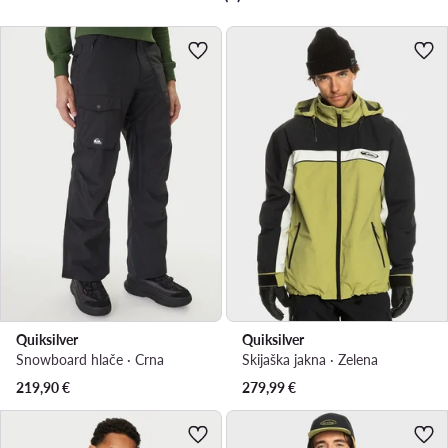
Quiksilver
Quiksilver
Snowboard hlače · Crna
Skijaška jakna · Zelena
219,90
€
279,99
€