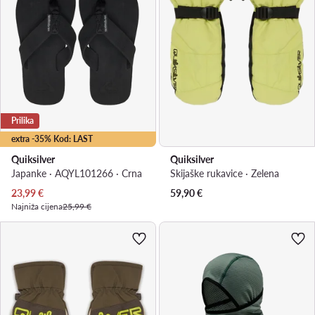
Prilika
extra -35% Kod: LAST
Quiksilver
Quiksilver
Japanke · AQYL101266 · Crna
Skijaške rukavice · Zelena
Trenutna cijena
23,99
€
59,90
€
Najniža cijena
25,99 €