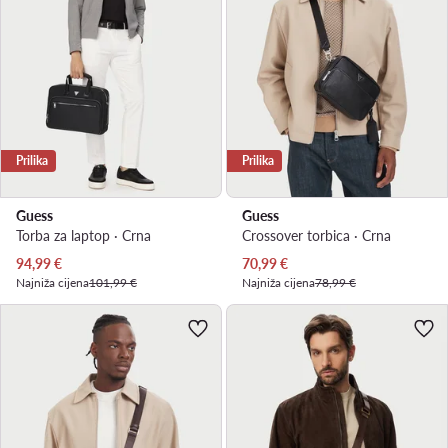
Prilika
Prilika
Guess
Guess
Torba za laptop · Crna
Crossover torbica · Crna
Trenutna cijena
Trenutna cijena
94,99
€
70,99
€
Najniža cijena
101,99 €
Najniža cijena
78,99 €