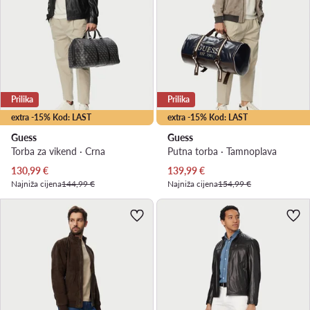
Prilika
Prilika
extra -15% Kod: LAST
extra -15% Kod: LAST
Guess
Guess
Torba za vikend · Crna
Putna torba · Tamnoplava
Trenutna cijena
Trenutna cijena
130,99
€
139,99
€
Najniža cijena
144,99 €
Najniža cijena
154,99 €