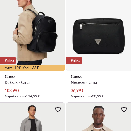
Prilika
Prilika
extra -15% Kod: LAST
Guess
Guess
Ruksak · Crna
Neseser · Crna
Trenutna cijena
Trenutna cijena
103,99
€
36,99
€
Najniža cijena
114,99 €
Najniža cijena
38,99 €