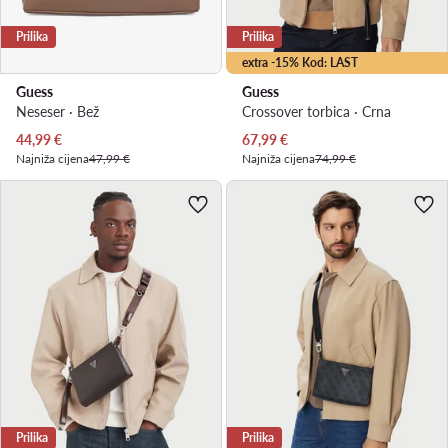
Prilika
Prilika
extra -15% Kod: LAST
Guess
Guess
Neseser · Bež
Crossover torbica · Crna
Trenutna cijena
Trenutna cijena
44,99
€
67,99
€
Najniža cijena
47,99 €
Najniža cijena
74,99 €
Prilika
Prilika