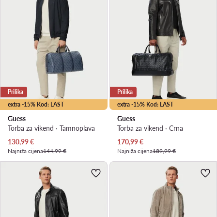
Prilika
Prilika
extra -15% Kod: LAST
extra -15% Kod: LAST
Guess
Guess
Torba za vikend · Tamnoplava
Torba za vikend · Crna
Trenutna cijena
Trenutna cijena
130,99
€
170,99
€
Najniža cijena
144,99 €
Najniža cijena
189,99 €