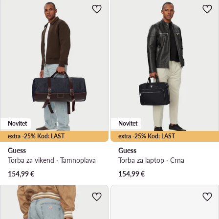
Novitet
Novitet
extra -25% Kod: LAST
extra -25% Kod: LAST
Guess
Guess
Torba za vikend · Tamnoplava
Torba za laptop · Crna
154,99
€
154,99
€