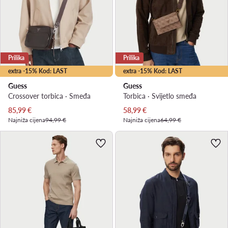
Prilika
Prilika
extra -15% Kod: LAST
extra -15% Kod: LAST
Guess
Guess
Crossover torbica · Smeđa
Torbica · Svijetlo smeđa
Trenutna cijena
Trenutna cijena
85,99
€
58,99
€
Najniža cijena
94,99 €
Najniža cijena
64,99 €