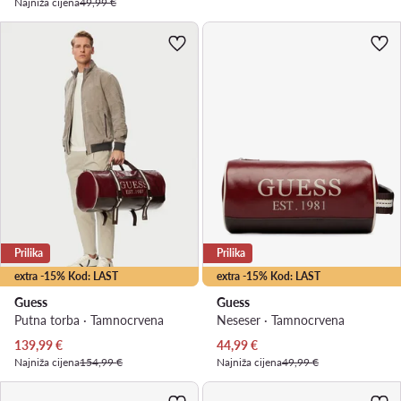
Najniža cijena
49,99 €
Prilika
Prilika
extra -15% Kod: LAST
extra -15% Kod: LAST
Guess
Guess
Putna torba · Tamnocrvena
Neseser · Tamnocrvena
Trenutna cijena
Trenutna cijena
139,99
€
44,99
€
Najniža cijena
154,99 €
Najniža cijena
49,99 €