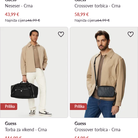
Neseser · Crna
Crossover torbica · Crna
Trenutna cijena
Trenutna cijena
43,99
€
58,99
€
Najniža cijena
46,99 €
Najniža cijena
64,99 €
Prilika
Prilika
Guess
Guess
Torba za vikend · Crna
Crossover torbica · Crna
Trenutna cijena
Trenutna cijena