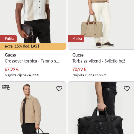
Prilika
Prilika
extra -15% Kod: LAST
Guess
Guess
Crossover torbica · Tamno smeđa
Torba za vikend · Svijetlo bež
Trenutna cijena
Trenutna cijena
67,99
€
70,99
€
Najniža cijena
74,99 €
Najniža cijena
75,99 €