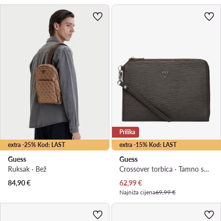
Prilika
extra -25% Kod: LAST
extra -15% Kod: LAST
Guess
Guess
Ruksak · Bež
Crossover torbica · Tamno smeđa
Trenutna cijena
84,90
€
62,99
€
Najniža cijena
69,99 €