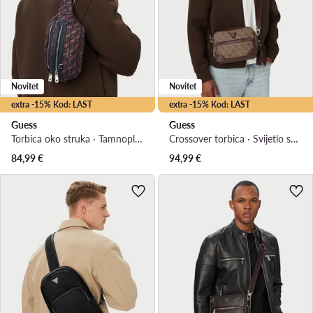
Novitet
Novitet
extra -15% Kod: LAST
extra -15% Kod: LAST
Guess
Guess
Torbica oko struka · Tamnoplava
Crossover torbica · Svijetlo smeđa
84,99
€
94,99
€