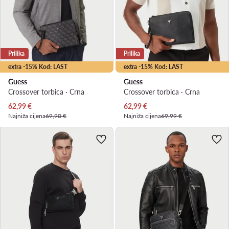
Prilika
Prilika
extra -15% Kod: LAST
extra -15% Kod: LAST
Guess
Guess
Crossover torbica · Crna
Crossover torbica · Crna
Trenutna cijena
Trenutna cijena
62,99
€
62,99
€
Najniža cijena
69,90 €
Najniža cijena
69,99 €