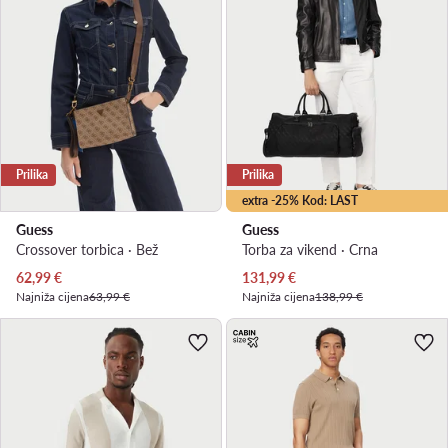
Prilika
Prilika
extra -25% Kod: LAST
Guess
Guess
Crossover torbica · Bež
Torba za vikend · Crna
Trenutna cijena
Trenutna cijena
62,99
€
131,99
€
Najniža cijena
63,99 €
Najniža cijena
138,99 €