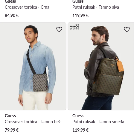
Guess
Guess
Crossover torbica · Crna
Putni ruksak · Tamno siva
84,90
€
119,99
€
Guess
Guess
Crossover torbica · Tamno bež
Putni ruksak · Tamno smeđa
79,99
€
119,99
€