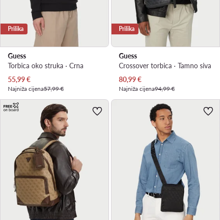
Prilika
Prilika
Guess
Guess
Torbica oko struka · Crna
Crossover torbica · Tamno siva
Trenutna cijena
Trenutna cijena
55,99
€
80,99
€
Najniža cijena
57,99 €
Najniža cijena
94,99 €