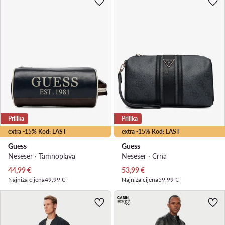
Prilika
Prilika
extra -15% Kod: LAST
extra -15% Kod: LAST
Guess
Guess
Neseser · Tamnoplava
Neseser · Crna
Trenutna cijena
Trenutna cijena
44,99
€
53,99
€
Najniža cijena
49,99 €
Najniža cijena
59,99 €