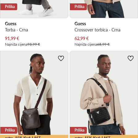
Prilika
Prilika
Guess
Guess
Torba · Crna
Crossover torbica · Crna
Trenutna cijena
Trenutna cijena
91,99
€
62,99
€
Najniža cijena
93,99 €
Najniža cijena
68,99 €
Prilika
Prilika