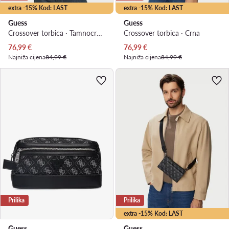
extra -15% Kod: LAST
extra -15% Kod: LAST
Guess
Guess
Crossover torbica · Tamnocrvena
Crossover torbica · Crna
Trenutna cijena
Trenutna cijena
76,99
€
76,99
€
Najniža cijena
84,99 €
Najniža cijena
84,99 €
Prilika
Prilika
extra -15% Kod: LAST
Guess
Guess