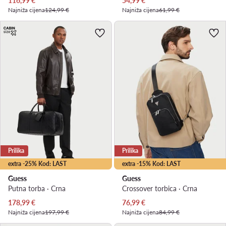
116,99
€
54,99
€
Najniža cijena
124,99 €
Najniža cijena
61,99 €
Prilika
Prilika
extra -25% Kod: LAST
extra -15% Kod: LAST
Guess
Guess
Putna torba · Crna
Crossover torbica · Crna
Trenutna cijena
Trenutna cijena
178,99
€
76,99
€
Najniža cijena
197,99 €
Najniža cijena
84,99 €