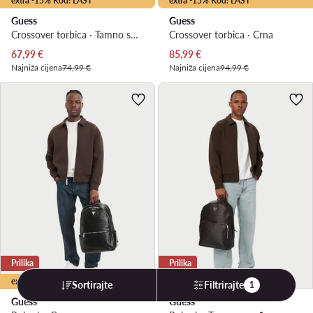
extra -15% Kod: LAST
extra -15% Kod: LAST
Guess
Guess
Crossover torbica · Tamno smeđa
Crossover torbica · Crna
Trenutna cijena
Trenutna cijena
67,99
€
85,99
€
Najniža cijena
74,99 €
Najniža cijena
94,99 €
Prilika
Prilika
extra -15% Kod: LAST
Sortirajte
Filtrirajte
1
Guess
Guess