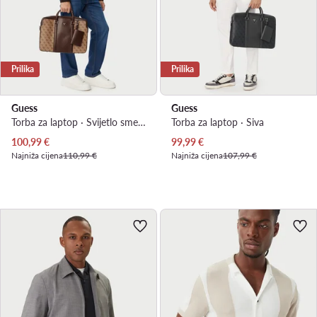
Prilika
Prilika
Guess
Guess
Torba za laptop · Svijetlo smeđa
Torba za laptop · Siva
Trenutna cijena
Trenutna cijena
100,99
€
99,99
€
Najniža cijena
110,99 €
Najniža cijena
107,99 €