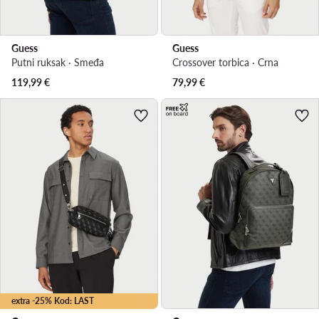
Guess
Guess
Putni ruksak · Smeđa
Crossover torbica · Crna
119,99
€
79,99
€
extra -25% Kod: LAST