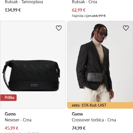
Ruksak · Tamnoplava
Ruksak · Crna
Trenutna cijena
134,99
€
62,99
€
Najniža cijena
66,99 €
Prilika
extra -15% Kod: LAST
Guess
Guess
Neseser · Crna
Crossover torbica · Crna
Trenutna cijena
45,99
€
74,99
€