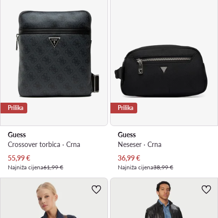
Prilika
Prilika
Guess
Guess
Crossover torbica · Crna
Neseser · Crna
Trenutna cijena
Trenutna cijena
55,99
€
36,99
€
Najniža cijena
61,99 €
Najniža cijena
38,99 €