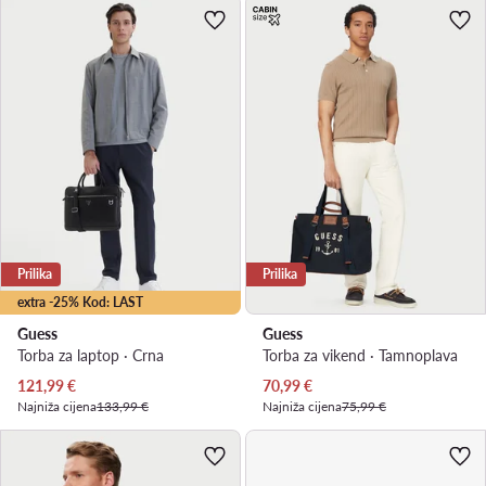
Prilika
Prilika
extra -25% Kod: LAST
Guess
Guess
Torba za laptop · Crna
Torba za vikend · Tamnoplava
Trenutna cijena
Trenutna cijena
121,99
€
70,99
€
Najniža cijena
133,99 €
Najniža cijena
75,99 €