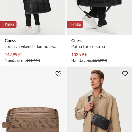
Prilika
Prilika
Guess
Guess
Torba za vikend · Tamno siva
Putna torba · Crna
Trenutna cijena
Trenutna cijena
142,99
€
103,99
€
Najniža cijena
156,99 €
Najniža cijena
114,99 €