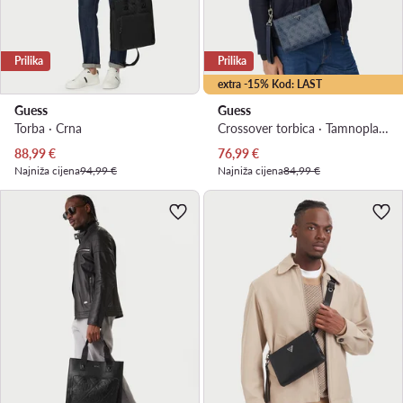
Prilika
Prilika
extra -15% Kod: LAST
Guess
Guess
Torba · Crna
Crossover torbica · Tamnoplava
Trenutna cijena
Trenutna cijena
88,99
€
76,99
€
Najniža cijena
94,99 €
Najniža cijena
84,99 €