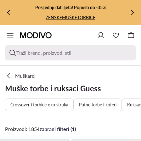
PRIJEĐI NA GLAVNI SADRŽAJ
PRIJEĐI NA PRETRAŽIVANJE
Posljednji dah ljeta! Popusti do -35%
ŽENSKE
MUŠKE
TORBICE
Traži brend, proizvod, stil
Muškarci
Muške torbe i ruksaci Guess
Crossover i torbice oko struka
Putne torbe i koferi
Ruksac
Proizvodi: 185
·
Izabrani filteri (1)