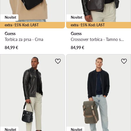
Novitet
Novitet
extra -15% Kod: LAST
extra -15% Kod: LAST
Guess
Guess
Torbica za prsa · Crna
Crossover torbica · Tamno smeđa
84,99
€
84,99
€
Novitet
Novitet