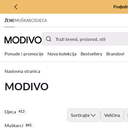
Posljedn
PRIJEĐI NA GLAVNI SADRŽAJ
ŽENE
MUŠKARCI
DJECA
PRIJEĐI NA PRETRAŽIVANJE
Ponude i promocije
Nova kolekcija
Bestsellery
Brandovi
Naslovna stranica
MODIVO
Djeca
Količina proizvoda:
413
Sortirajte
Veličina
Muškarci
Količina proizvoda:
841