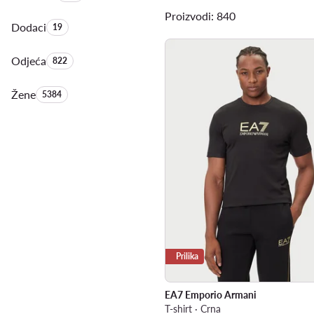
Proizvodi: 840
Dodaci
Količina proizvoda:
19
Odjeća
Količina proizvoda:
822
Žene
Količina proizvoda:
5384
Prilika
EA7 Emporio Armani
T-shirt · Crna