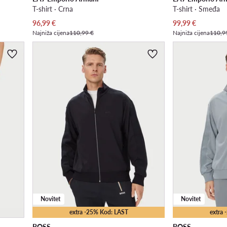
T-shirt · Crna
T-shirt · Smeđa
Trenutna cijena
Trenutna cijena
96,99
€
99,99
€
Najniža cijena
110,99 €
Najniža cijena
110,9
Novitet
Novitet
extra -25% Kod: LAST
extra
BOSS
BOSS