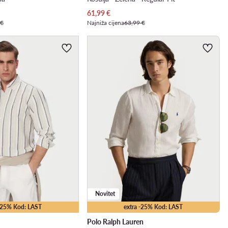
Trenutna cijena
61,99
€
 €
Najniža cijena
63,99 €
Novitet
 -25% Kod: LAST
extra -25% Kod: LAST
Polo Ralph Lauren