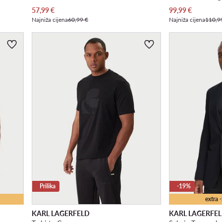
Trenutna cijena
Trenutna cijena
57,99
€
99,99
€
Najniža cijena
60,99 €
Najniža cijena
110,9
Prilika
-19%
extra
KARL LAGERFELD
KARL LAGERFE