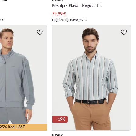
Košulja · Plava · Regular Fit
Trenutna cijena
79,99
€
9 €
Najniža cijena
98,99 €
-19%
 -25% Kod: LAST
BOSS