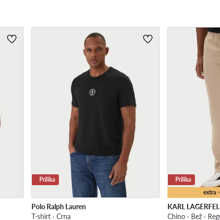
Prilika
Prilika
extra
Polo Ralph Lauren
KARL LAGERFE
T-shirt · Crna
Chino · Bež · Regu