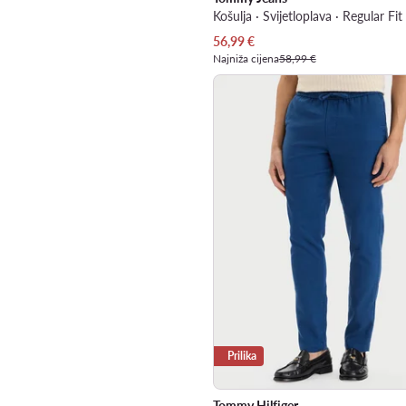
Košulja · Svijetloplava · Regular Fit
Trenutna cijena
56,99
€
Najniža cijena
58,99 €
Prilika
Tommy Hilfiger