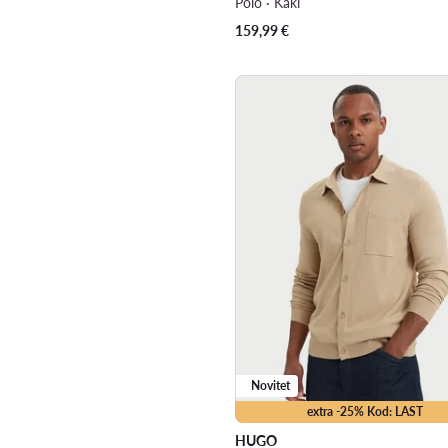
Polo · Kaki
159,99
€
Novitet
extra -25% Kod: LAST
HUGO