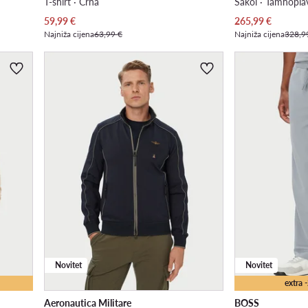
T-shirt · Crna
Sakoi · Tamnopla
Trenutna cijena
Trenutna cijena
59,99
€
265,99
€
Najniža cijena
63,99 €
Najniža cijena
328,9
Novitet
Novitet
extra
Aeronautica Militare
BOSS