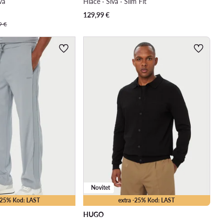
va
Hlače · Siva · Slim Fit
129,99
€
9 €
Novitet
 -25% Kod: LAST
extra -25% Kod: LAST
HUGO