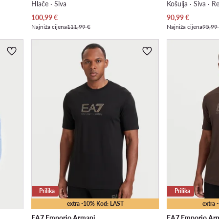
Hlače · Siva
Košulja · Siva · R
Trenutna cijena
Trenutna cijena
100,99
€
90,99
€
Najniža cijena
111,99 €
Najniža cijena
95,99
Prilika
Prilika
extra -10% Kod: LAST
extra
EA7 Emporio Armani
EA7 Emporio Ar