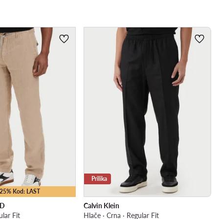
Prilika
 -25% Kod: LAST
LD
Calvin Klein
lar Fit
Hlače · Crna · Regular Fit