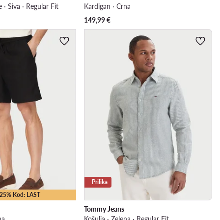
 · Siva · Regular Fit
Kardigan · Crna
149,99
€
Prilika
 -25% Kod: LAST
Tommy Jeans
na
Košulja · Zelena · Regular Fit