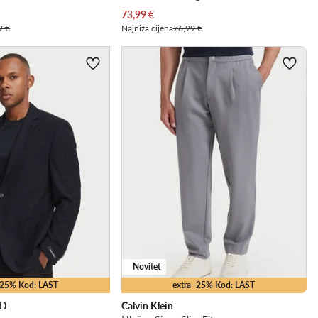
Trenutna cijena
73,99
€
9 €
Najniža cijena
76,99 €
Novitet
 -25% Kod: LAST
extra -25% Kod: LAST
LD
Calvin Klein