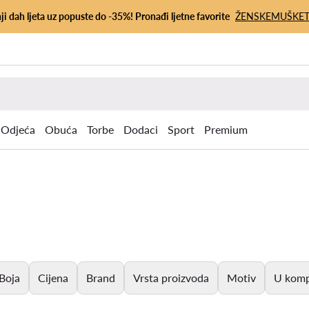
ji dah ljeta uz popuste do -35%! Pronađi ljetne favorite
ŽENSKE
MUŠKE
Odjeća
Obuća
Torbe
Dodaci
Sport
Premium
Boja
Cijena
Brand
Vrsta proizvoda
Motiv
U komp