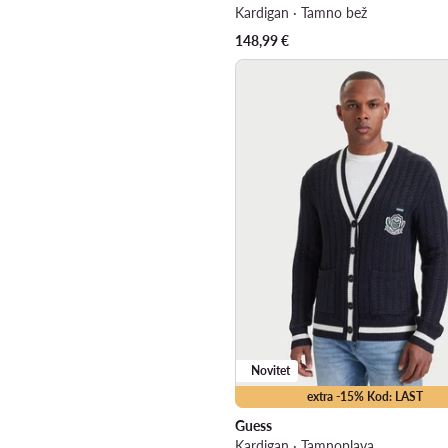
Kardigan · Tamno bež
148,99
€
Novitet
extra -15% Kod: LAST
Guess
Kardigan · Tamnoplava