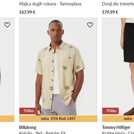
Majica dugih rukava · Tamnoplava
Donji dio trenerke
167,99
€
179,99
€
Prilika
Prilika
extra -25% Kod: LAST
extra
Billabong
Tommy Hilfiger
Košulja · Bež · Regular Fit
Kratke hlače · Cr