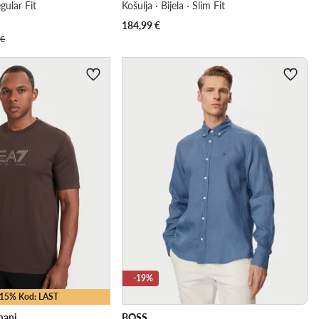
egular Fit
Košulja · Bijela · Slim Fit
184,99
€
 €
-19%
 -15% Kod: LAST
mani
BOSS