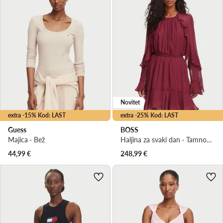
Novitet
extra -15% Kod: LAST
extra -25% Kod: LAST
Guess
BOSS
Majica · Bež
Haljina za svaki dan · Tamnocrvena · Mini
44,99
€
248,99
€