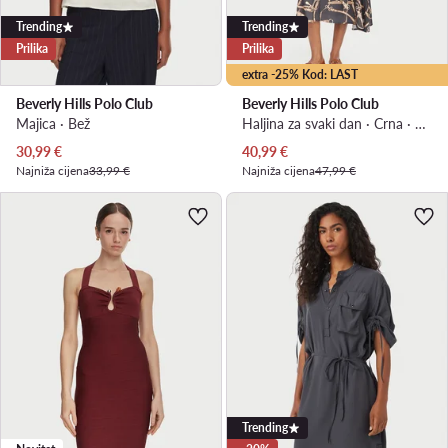
Trending
Trending
Prilika
Prilika
extra -25% Kod: LAST
Beverly Hills Polo Club
Beverly Hills Polo Club
Majica · Bež
Haljina za svaki dan · Crna · Midi
Trenutna cijena
Trenutna cijena
30,99
€
40,99
€
Najniža cijena
33,99 €
Najniža cijena
47,99 €
Trending