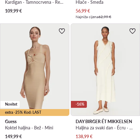
Kardigan · Tamnocrvena · Regular Fit
Hlače · Smeđa
Trenutna cijena
109,99
€
56,99
€
Najniža cijena
62,99 €
Novitet
-16%
extra -25% Kod: LAST
Guess
DAY BIRGER ÉT MIKKELSEN
Koktel haljina · Bež · Mini
Haljina za svaki dan · Écru · Midi
Trenutna cijena
149,99
€
138,99
€