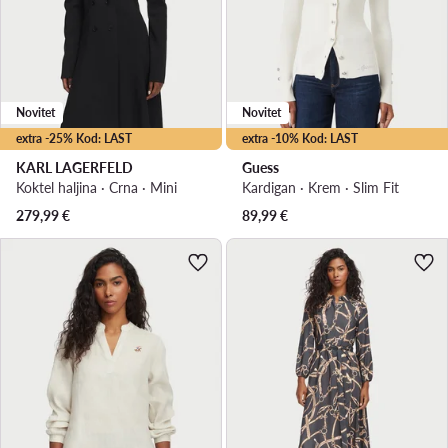
Novitet
Novitet
extra -25% Kod: LAST
extra -10% Kod: LAST
KARL LAGERFELD
Guess
Koktel haljina · Crna · Mini
Kardigan · Krem · Slim Fit
279,99
€
89,99
€