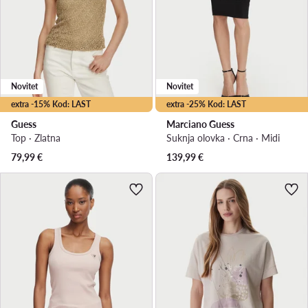
Novitet
Novitet
extra -15% Kod: LAST
extra -25% Kod: LAST
Guess
Marciano Guess
Top · Zlatna
Suknja olovka · Crna · Midi
79,99
€
139,99
€