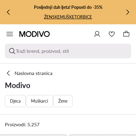
PRIJEĐI NA GLAVNI SADRŽAJ
PRIJEĐI NA PRETRAŽIVANJE
Posljednji dah ljeta! Popusti do -35%
ŽENSKE
MUŠKE
TORBICE
Traži brend, proizvod, stil
Naslovna stranica
Modivo
Djeca
Muškarci
Žene
Proizvodi: 5.257