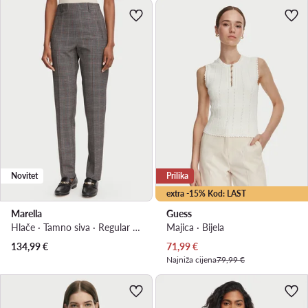
Novitet
Prilika
extra -15% Kod: LAST
Marella
Guess
Hlače · Tamno siva · Regular Fit
Majica · Bijela
Trenutna cijena
134,99
€
71,99
€
Najniža cijena
79,99 €