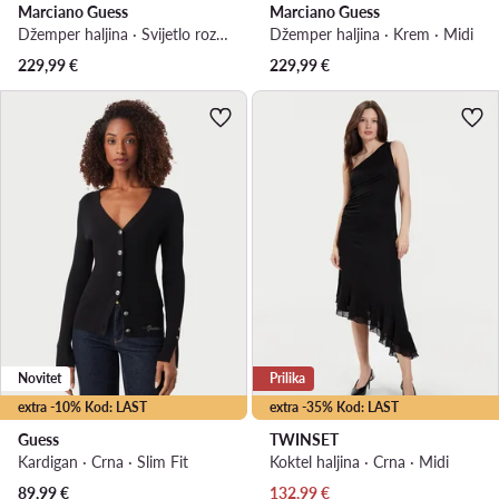
Marciano Guess
Marciano Guess
Džemper haljina · Svijetlo roza · Midi
Džemper haljina · Krem · Midi
229,99
€
229,99
€
Novitet
Prilika
extra -10% Kod: LAST
extra -35% Kod: LAST
Guess
TWINSET
Kardigan · Crna · Slim Fit
Koktel haljina · Crna · Midi
Trenutna cijena
89,99
€
132,99
€