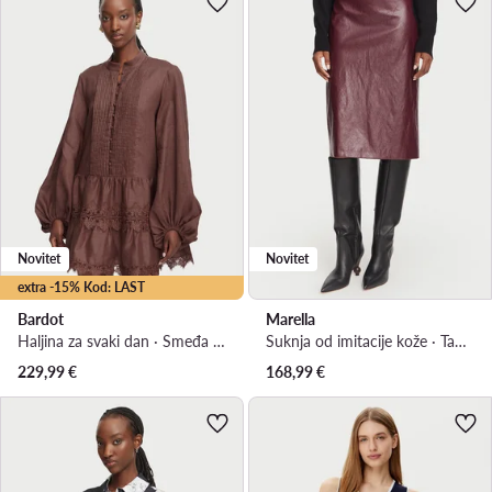
Novitet
Novitet
extra -15% Kod: LAST
Bardot
Marella
Haljina za svaki dan · Smeđa · Mini
Suknja od imitacije kože · Tamnocrvena · Midi
229,99
€
168,99
€