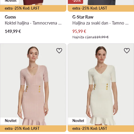
Novitet
-20%
extra -25% Kod: LAST
extra -25% Kod: LAST
Guess
G-Star Raw
Koktel haljina · Tamnocrvena · Mini
Haljina za svaki dan · Tamno siva · Mini
Trenutna cijena
149,99
€
95,99
€
Najniža cijena
119,99 €
Novitet
Novitet
extra -25% Kod: LAST
extra -25% Kod: LAST