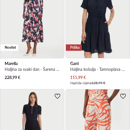
Novitet
Prilika
Marella
Gant
Haljina za svaki dan · Šarena · Midi
Haljina košulja · Tamnoplava · Mini
Trenutna cijena
228,99
€
115,99
€
Najniža cijena
128,99 €