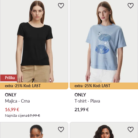
Prilika
extra -25% Kod: LAST
extra -25% Kod: LAST
ONLY
ONLY
Majica · Crna
T-shirt · Plava
Trenutna cijena
16,99
€
21,99
€
Najniža cijena
17,99 €