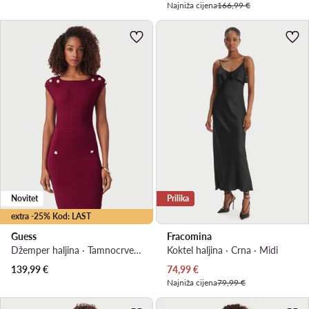
Najniža cijena
166,99 €
Novitet
Prilika
extra -25% Kod: LAST
Guess
Fracomina
Džemper haljina · Tamnocrvena · Mini
Koktel haljina · Crna · Midi
Trenutna cijena
139,99
€
74,99
€
Najniža cijena
79,99 €