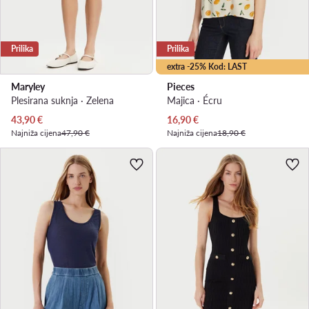
Prilika
Prilika
extra -25% Kod: LAST
Maryley
Pieces
Plesirana suknja · Zelena
Majica · Écru
Trenutna cijena
Trenutna cijena
43,90
€
16,90
€
Najniža cijena
47,90 €
Najniža cijena
18,90 €