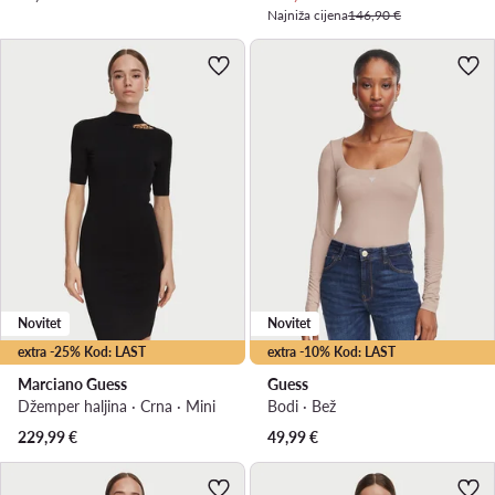
Najniža cijena
146,90 €
Novitet
Novitet
extra -25% Kod: LAST
extra -10% Kod: LAST
Marciano Guess
Guess
Džemper haljina · Crna · Mini
Bodi · Bež
229,99
€
49,99
€