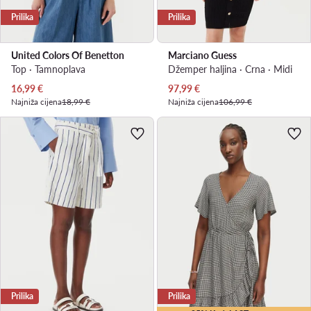
Prilika
Prilika
United Colors Of Benetton
Marciano Guess
Top · Tamnoplava
Džemper haljina · Crna · Midi
Trenutna cijena
Trenutna cijena
16,99
€
97,99
€
Najniža cijena
18,99 €
Najniža cijena
106,99 €
Prilika
Prilika