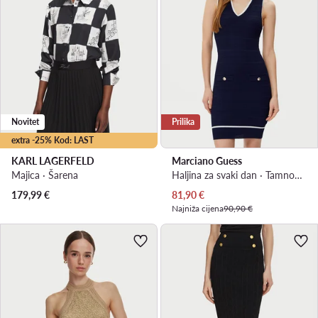
Novitet
Prilika
extra -25% Kod: LAST
KARL LAGERFELD
Marciano Guess
Majica · Šarena
Haljina za svaki dan · Tamnoplava · Mini
Trenutna cijena
179,99
€
81,90
€
Najniža cijena
90,90 €