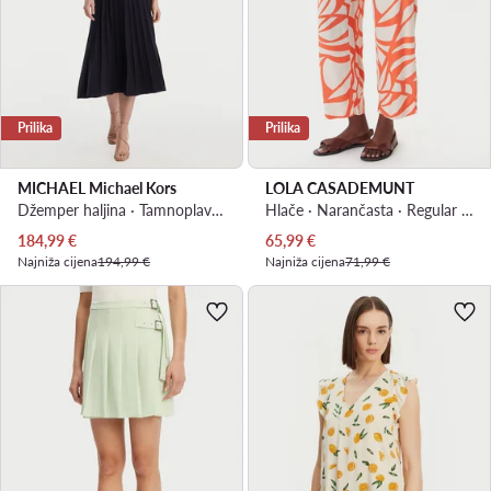
Prilika
Prilika
MICHAEL Michael Kors
LOLA CASADEMUNT
Džemper haljina · Tamnoplava · Midi
Hlače · Narančasta · Regular Fit
Trenutna cijena
Trenutna cijena
184,99
€
65,99
€
Najniža cijena
194,99 €
Najniža cijena
71,99 €