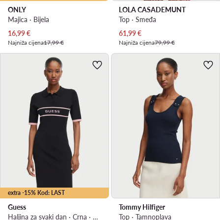
ONLY
LOLA CASADEMUNT
Majica · Bijela
Top · Smeđa
Trenutna cijena
Trenutna cijena
16,99
€
61,99
€
Najniža cijena
17,99 €
Najniža cijena
79,99 €
extra -15% Kod: LAST
Guess
Tommy Hilfiger
Haljina za svaki dan · Crna · Mini
Top · Tamnoplava