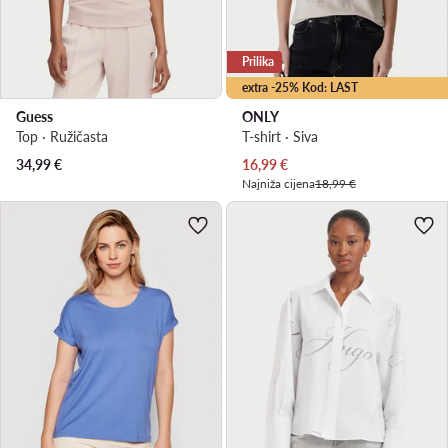
Prilika
extra -25% Kod: LAST
Guess
ONLY
Top · Ružičasta
T-shirt · Siva
Trenutna cijena
34,99
€
16,99
€
Najniža cijena
18,99 €