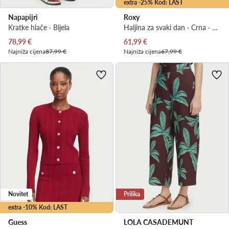
extra -25% Kod: LAST
Napapijri
Roxy
Kratke hlače · Bijela
Haljina za svaki dan · Crna · Mini
Trenutna cijena
Trenutna cijena
78,99
€
61,99
€
Najniža cijena
87,99 €
Najniža cijena
67,99 €
Novitet
Prilika
extra -10% Kod: LAST
Guess
LOLA CASADEMUNT