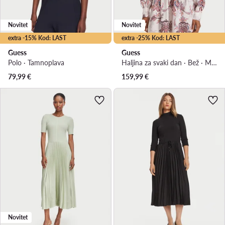
Novitet
Novitet
extra -15% Kod: LAST
extra -25% Kod: LAST
Guess
Guess
Polo · Tamnoplava
Haljina za svaki dan · Bež · Mini
79,99
€
159,99
€
Novitet