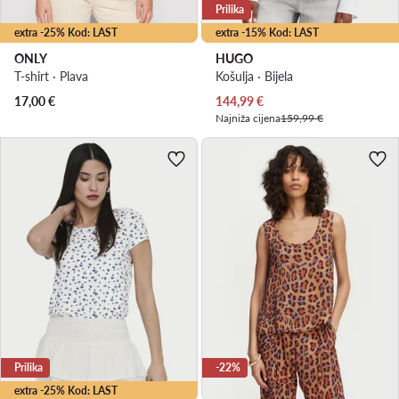
Prilika
extra -25% Kod: LAST
extra -15% Kod: LAST
ONLY
HUGO
T-shirt · Plava
Košulja · Bijela
Trenutna cijena
17,00
€
144,99
€
Najniža cijena
159,99 €
Prilika
-22%
extra -25% Kod: LAST