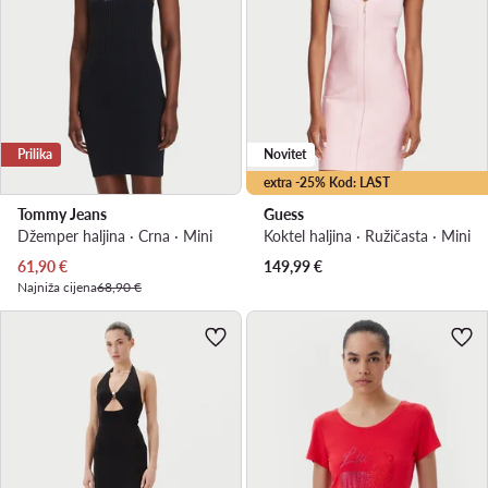
Prilika
Novitet
extra -25% Kod: LAST
Tommy Jeans
Guess
Džemper haljina · Crna · Mini
Koktel haljina · Ružičasta · Mini
Trenutna cijena
61,90
€
149,99
€
Najniža cijena
68,90 €