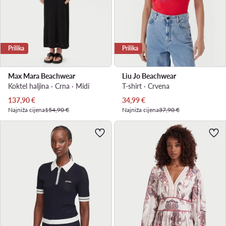
Prilika
Prilika
Max Mara Beachwear
Liu Jo Beachwear
Koktel haljina · Crna · Midi
T-shirt · Crvena
Trenutna cijena
Trenutna cijena
137,90
€
34,99
€
Najniža cijena
154,90 €
Najniža cijena
37,90 €