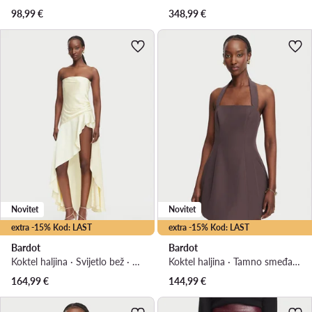
98,99
€
348,99
€
Novitet
Novitet
extra -15% Kod: LAST
extra -15% Kod: LAST
Bardot
Bardot
Koktel haljina · Svijetlo bež · Midi, Asimetrična
Koktel haljina · Tamno smeđa · Mini
164,99
€
144,99
€