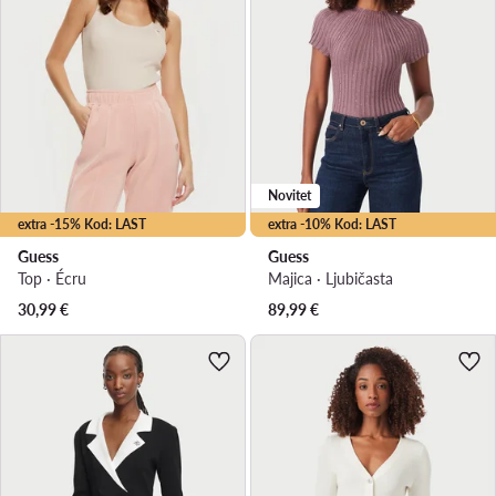
Novitet
extra -15% Kod: LAST
extra -10% Kod: LAST
Guess
Guess
Top · Écru
Majica · Ljubičasta
30,99
€
89,99
€