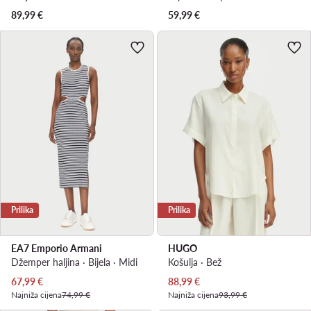
89,99
€
59,99
€
Prilika
Prilika
EA7 Emporio Armani
HUGO
Džemper haljina · Bijela · Midi
Košulja · Bež
Trenutna cijena
Trenutna cijena
67,99
€
88,99
€
Najniža cijena
74,99 €
Najniža cijena
93,99 €