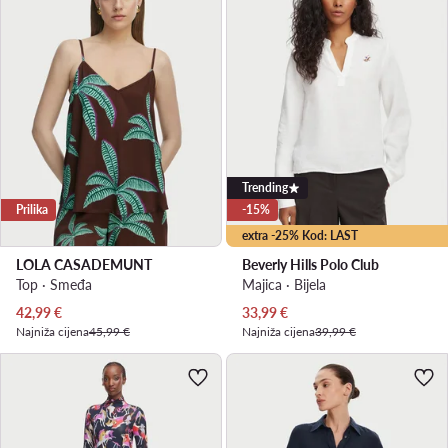
Trending
Prilika
-15%
extra -25% Kod: LAST
LOLA CASADEMUNT
Beverly Hills Polo Club
Top · Smeđa
Majica · Bijela
Trenutna cijena
Trenutna cijena
42,99
€
33,99
€
Najniža cijena
45,99 €
Najniža cijena
39,99 €