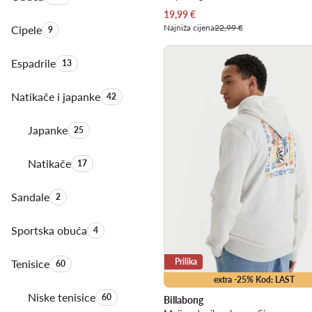
Trenutna cijena
19,99
€
Najniža cijena
22,99 €
Cipele
Količina proizvoda:
9
Espadrile
Količina proizvoda:
13
Natikače i japanke
Količina proizvoda:
42
Japanke
Količina proizvoda:
25
Natikače
Količina proizvoda:
17
Sandale
Količina proizvoda:
2
Sportska obuća
Količina proizvoda:
4
Prilika
Tenisice
Količina proizvoda:
60
extra -25% Kod: LAST
Niske tenisice
Količina proizvoda:
60
Billabong