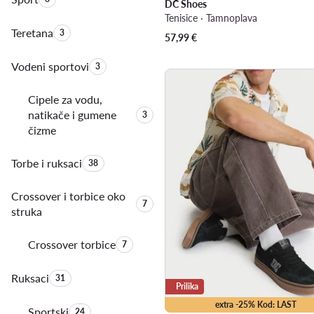
DC Shoes
Tenisice · Tamnoplava
Teretana
Količina proizvoda:
3
57,99
€
Vodeni sportovi
Količina proizvoda:
3
Cipele za vodu,
natikače i gumene
Količina proizvoda:
3
čizme
Torbe i ruksaci
Količina proizvoda:
38
Crossover i torbice oko
Količina proizvoda:
7
struka
Crossover torbice
Količina proizvoda:
7
Ruksaci
Količina proizvoda:
31
Prilika
extra -25% Kod: LAST
Sportski
Količina proizvoda:
24