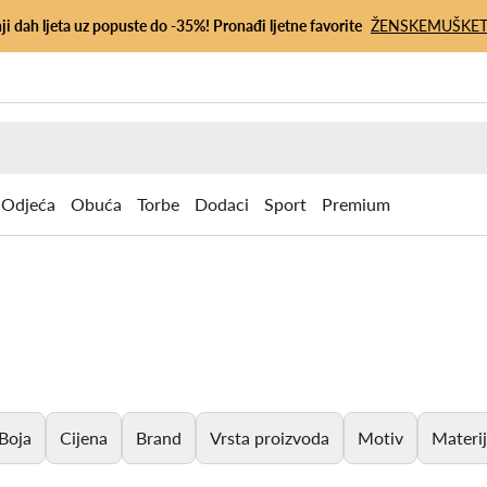
ji dah ljeta uz popuste do -35%! Pronađi ljetne favorite
ŽENSKE
MUŠKE
Odjeća
Obuća
Torbe
Dodaci
Sport
Premium
Boja
Cijena
Brand
Vrsta proizvoda
Motiv
Materij