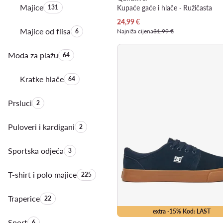
Majice
Količina proizvoda:
Kupaće gaće i hlače · Ružičasta
131
Trenutna cijena
24,99
€
Majice od flisa
Količina proizvoda:
Najniža cijena
31,99 €
6
Moda za plažu
Količina proizvoda:
64
Kratke hlače
Količina proizvoda:
64
Prsluci
Količina proizvoda:
2
Puloveri i kardigani
Količina proizvoda:
2
Sportska odjeća
Količina proizvoda:
3
T-shirt i polo majice
Količina proizvoda:
225
Traperice
Količina proizvoda:
22
extra -15% Kod: LAST
Sport
Količina proizvoda:
6