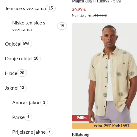
Majica dugih rukava · Siva
Tenisice s vezicama
Količina proizvoda:
15
Trenutna cijena
36,99
€
Najniža cijena
41,99 €
Niske tenisice s
Količina proizvoda:
15
vezicama
Odjeća
Količina proizvoda:
596
Donje rublje
Količina proizvoda:
10
Hlače
Količina proizvoda:
20
Jakne
Količina proizvoda:
13
Anorak jakne
Količina proizvoda:
1
Parke
Količina proizvoda:
1
Prilika
extra -25% Kod: LAST
Prijelazne jakne
Količina proizvoda:
7
Billabong