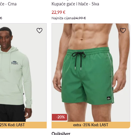
če · Crna
Kupaće gaće i hlače · Siva
Trenutna cijena
22,99
€
 €
Najniža cijena
24,99 €
-20%
 -25% Kod: LAST
extra -35% Kod: LAST
Quiksilver