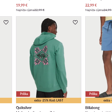
Trenutna cijena
Trenutna cijena
19,99
€
22,99
€
Najniža cijena
22,99 €
Najniža cijena
24,99
Prilika
Prilika
extra -25% Kod: LAST
extra
Quiksilver
Billabong