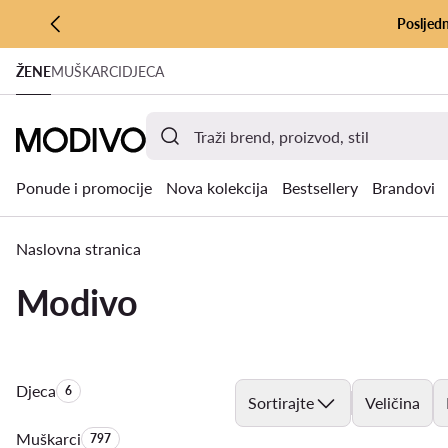
Posljedn
PRIJEĐI NA GLAVNI SADRŽAJ
ŽENE
MUŠKARCI
DJECA
PRIJEĐI NA PRETRAŽIVANJE
Ponude i promocije
Nova kolekcija
Bestsellery
Brandovi
Naslovna stranica
Modivo
Djeca
Količina proizvoda:
6
Sortirajte
Veličina
Muškarci
Količina proizvoda:
797