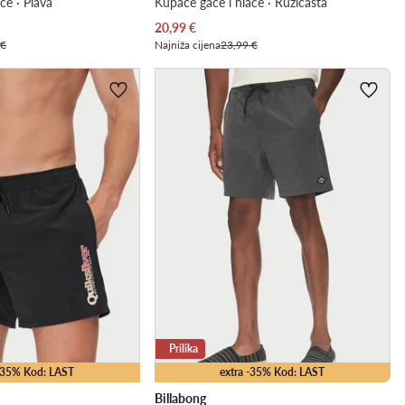
če · Plava
Kupaće gaće i hlače · Ružičasta
Trenutna cijena
20,99
€
 €
Najniža cijena
23,99 €
Prilika
 -35% Kod: LAST
extra -35% Kod: LAST
Billabong