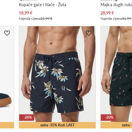
Kupaće gaće i hlače · Žuta
Majica dugih ruka
Trenutna cijena
Trenutna cijena
18,99
€
28,99
€
Najniža cijena
22,99 €
Najniža cijena
31,99
-28%
-20%
extra -35% Kod: LAST
extra