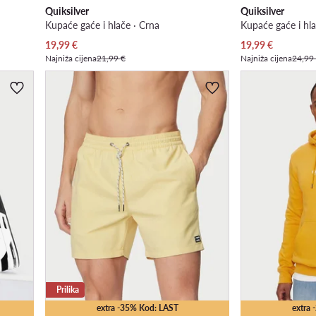
Quiksilver
Quiksilver
Kupaće gaće i hlače · Crna
Kupaće gaće i hla
Trenutna cijena
Trenutna cijena
19,99
€
19,99
€
Najniža cijena
21,99 €
Najniža cijena
24,99
Prilika
extra -35% Kod: LAST
extra