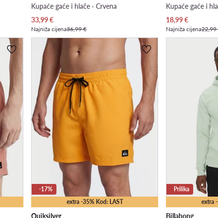
Kupaće gaće i hlače · Crvena
Kupaće gaće i hla
Trenutna cijena
Trenutna cijena
33,99
€
18,99
€
Najniža cijena
36,99 €
Najniža cijena
22,99
-17%
Prilika
extra -35% Kod: LAST
extra
Quiksilver
Billabong