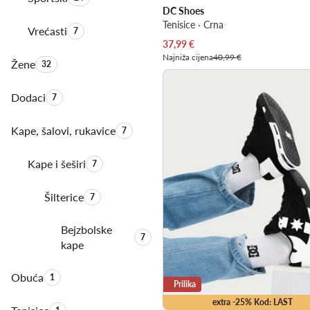
DC Shoes
Tenisice · Crna
Vrećasti
Količina proizvoda:
7
Trenutna cijena
37,99
€
Najniža cijena
40,99 €
Žene
Količina proizvoda:
32
Dodaci
Količina proizvoda:
7
Kape, šalovi, rukavice
Količina proizvoda:
7
Kape i šeširi
Količina proizvoda:
7
Šilterice
Količina proizvoda:
7
Bejzbolske
Količina proizvoda:
7
kape
Obuća
Količina proizvoda:
1
Prilika
extra -25% Kod: LAST