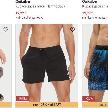
Quiksilver
Quiksilver
Kupaće gaće i hlače · Tamnoplava
Kupaće gaće i hla
Trenutna cijena
Trenutna cijena
19,99
€
19,99
€
Najniža cijena
27,99 €
Najniža cijena
24,99
Prilika
-20%
extra -35% Kod: LAST
extra