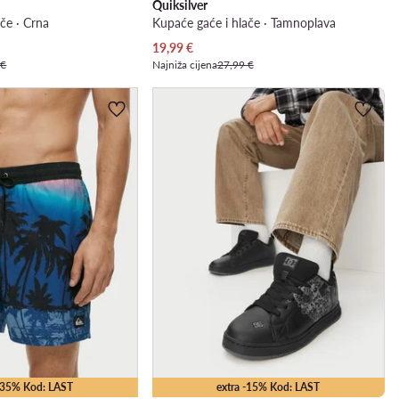
Quiksilver
če · Crna
Kupaće gaće i hlače · Tamnoplava
Trenutna cijena
19,99
€
 €
Najniža cijena
27,99 €
 -35% Kod: LAST
extra -15% Kod: LAST