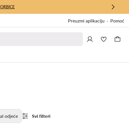
TORBICE
Preuzmi aplikaciju
Pomoć
al odjeće
Svi filteri