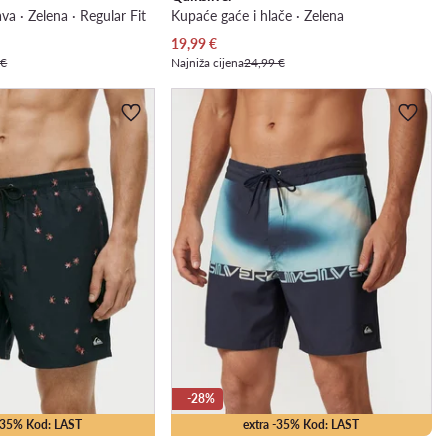
va · Zelena · Regular Fit
Kupaće gaće i hlače · Zelena
Trenutna cijena
19,99
€
 €
Najniža cijena
24,99 €
-28%
 -35% Kod: LAST
extra -35% Kod: LAST