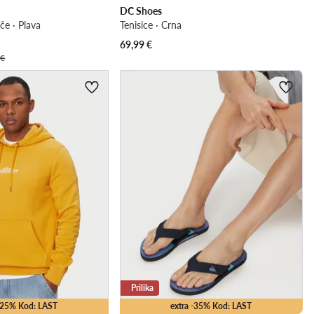
DC Shoes
če · Plava
Tenisice · Crna
69,99
€
 €
Prilika
 -25% Kod: LAST
extra -35% Kod: LAST