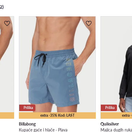
2)
Prilika
Prilika
extra -35% Kod: LAST
extra
Billabong
Quiksilver
Kupaće gaće i hlače · Plava
Majica dugih ruk