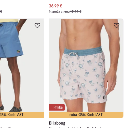
Trenutna cijena
36,99
€
 €
Najniža cijena
45,99 €
Prilika
 -35% Kod: LAST
extra -35% Kod: LAST
Billabong