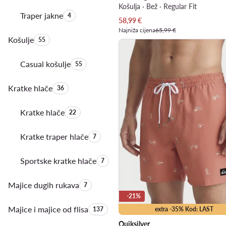
Košulja · Bež · Regular Fit
Traper jakne
Količina proizvoda:
4
Trenutna cijena
58,99
€
Najniža cijena
65,99 €
Košulje
Količina proizvoda:
55
Casual košulje
Količina proizvoda:
55
Kratke hlače
Količina proizvoda:
36
Kratke hlače
Količina proizvoda:
22
Kratke traper hlače
Količina proizvoda:
7
Sportske kratke hlače
Količina proizvoda:
7
Majice dugih rukava
Količina proizvoda:
7
-21%
Majice i majice od flisa
Količina proizvoda:
extra -35% Kod: LAST
137
Quiksilver