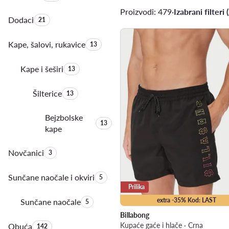
Proizvodi: 479
·
Izabrani filteri (
Dodaci
Količina proizvoda:
21
Kape, šalovi, rukavice
Količina proizvoda:
13
Kape i šeširi
Količina proizvoda:
13
Šilterice
Količina proizvoda:
13
Bejzbolske
Količina proizvoda:
13
kape
Novčanici
Količina proizvoda:
3
Sunčane naočale i okviri
Količina proizvoda:
5
Prilika
extra -35% Kod: LAST
Sunčane naočale
Količina proizvoda:
5
Billabong
Kupaće gaće i hlače · Crna
Obuća
Količina proizvoda:
142