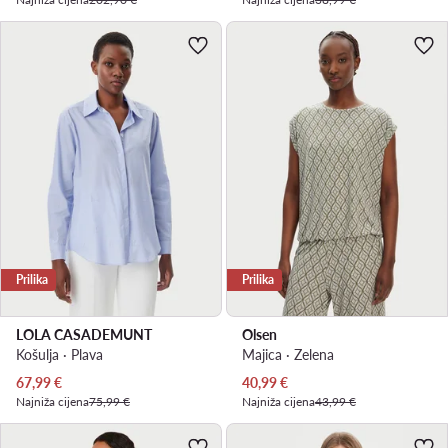
Prilika
Prilika
LOLA CASADEMUNT
Olsen
Košulja · Plava
Majica · Zelena
Trenutna cijena
Trenutna cijena
67,99
€
40,99
€
Najniža cijena
75,99 €
Najniža cijena
43,99 €