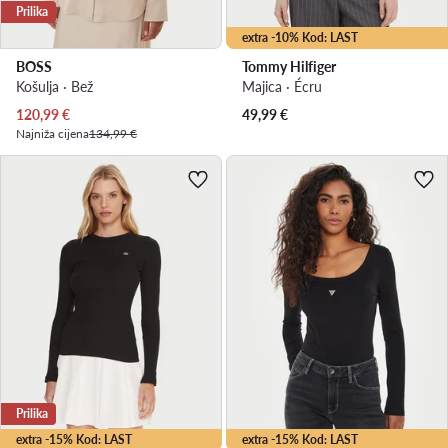
Prilika
extra -10% Kod: LAST
BOSS
Tommy Hilfiger
Košulja · Bež
Majica · Écru
Trenutna cijena
120,99
€
49,99
€
Najniža cijena
134,99 €
Prilika
extra -15% Kod: LAST
extra -15% Kod: LAST