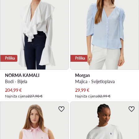
Prilika
Prilika
NORMA KAMALI
Morgan
Bodi · Bijela
Majica · Svijetloplava
Trenutna cijena
Trenutna cijena
204,99
€
29,99
€
Najniža cijena
227,90 €
Najniža cijena
32,99 €