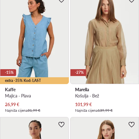
-15%
-27%
extra -35% Kod: LAST
Kaffe
Marella
Majica · Plava
Košulja · Bež
Trenutna cijena
Trenutna cijena
26,99
€
101,99
€
Najniža cijena
31,99 €
Najniža cijena
139,99 €