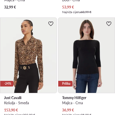
Trenutna cijena
32,99
€
53,99
€
Najniža cijena
60,99 €
-24%
Prilika
Just Cavalli
Tommy Hilfiger
Košulja · Smeđa
Majica · Crna
Trenutna cijena
Trenutna cijena
153,90
€
36,99
€
Najniža cijena
202,90 €
Najniža cijena
38,99 €