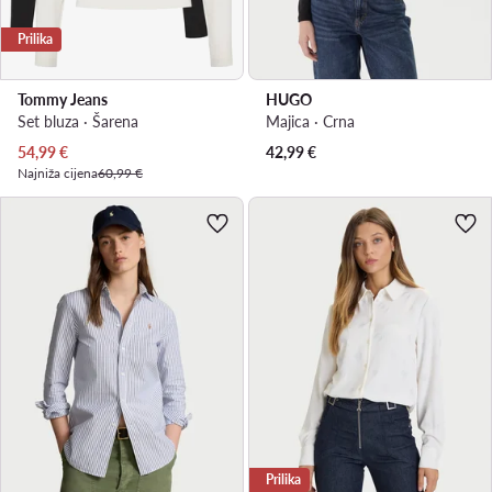
Prilika
Tommy Jeans
HUGO
Set bluza · Šarena
Majica · Crna
Trenutna cijena
54,99
€
42,99
€
Najniža cijena
60,99 €
Prilika