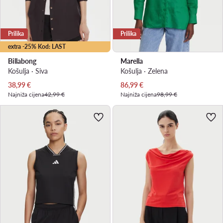
Prilika
Prilika
extra -25% Kod: LAST
Billabong
Marella
Košulja · Siva
Košulja · Zelena
Trenutna cijena
Trenutna cijena
38,99
€
86,99
€
Najniža cijena
42,99 €
Najniža cijena
98,99 €