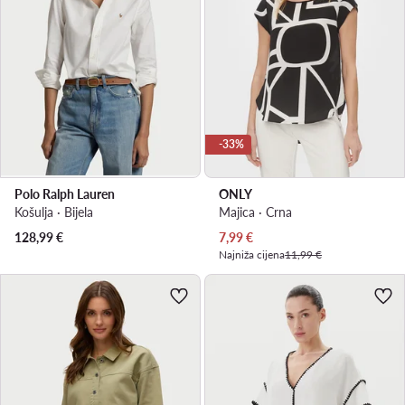
-33%
Polo Ralph Lauren
ONLY
Košulja · Bijela
Majica · Crna
Trenutna cijena
128,99
€
7,99
€
Najniža cijena
11,99 €