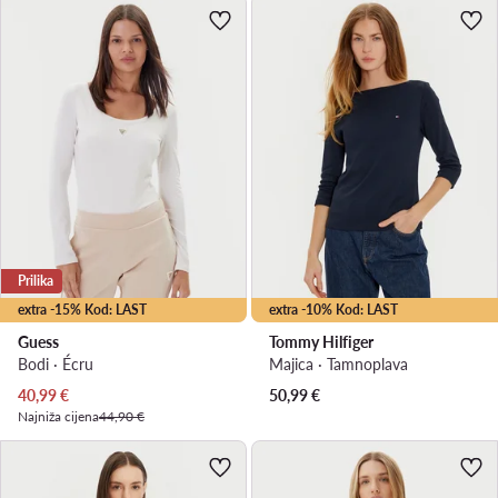
Prilika
extra -15% Kod: LAST
extra -10% Kod: LAST
Guess
Tommy Hilfiger
Bodi · Écru
Majica · Tamnoplava
Trenutna cijena
40,99
€
50,99
€
Najniža cijena
44,90 €