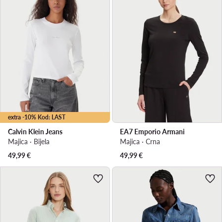
extra -10% Kod: LAST
Calvin Klein Jeans
EA7 Emporio Armani
Majica · Bijela
Majica · Crna
49,99
€
49,99
€