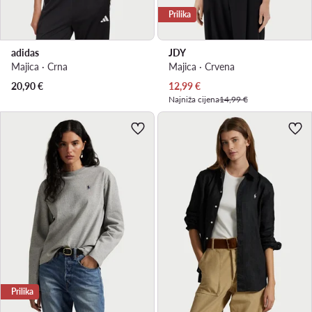
Prilika
adidas
JDY
Majica · Crna
Majica · Crvena
Trenutna cijena
20,90
€
12,99
€
Najniža cijena
14,99 €
Prilika