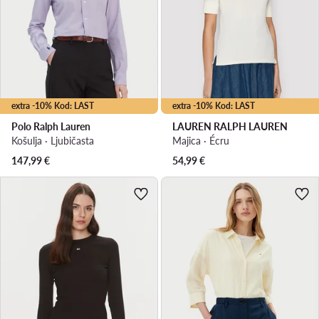
extra -10% Kod: LAST
extra -10% Kod: LAST
Polo Ralph Lauren
LAUREN RALPH LAUREN
Košulja · Ljubičasta
Majica · Écru
147,99
€
54,99
€