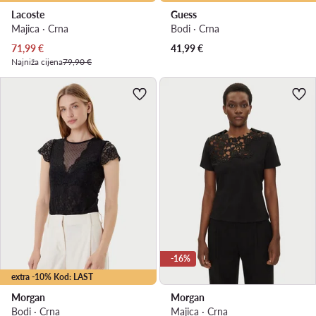
Lacoste
Guess
Majica · Crna
Bodi · Crna
Trenutna cijena
71,99
€
41,99
€
Najniža cijena
79,90 €
-16%
extra -10% Kod: LAST
Morgan
Morgan
Bodi · Crna
Majica · Crna