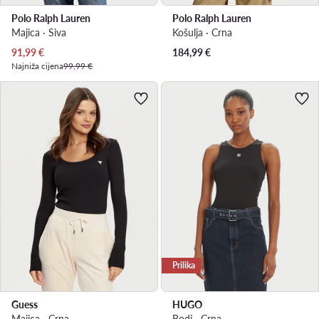
Polo Ralph Lauren
Polo Ralph Lauren
Majica · Siva
Košulja · Crna
Trenutna cijena
91,99
€
184,99
€
Najniža cijena
99,99 €
Prilika
Guess
HUGO
Majica · Crna
Bodi · Crna