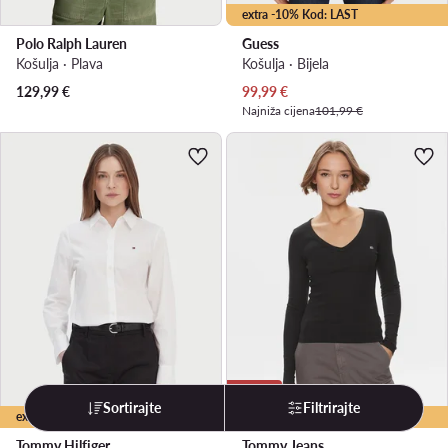
extra -10% Kod: LAST
Polo Ralph Lauren
Guess
Košulja · Plava
Košulja · Bijela
Trenutna cijena
129,99
€
99,99
€
Najniža cijena
101,99 €
Prilika
Sortirajte
Filtrirajte
extra -10% Kod: LAST
extra -15% Kod: LAST
Tommy Hilfiger
Tommy Jeans