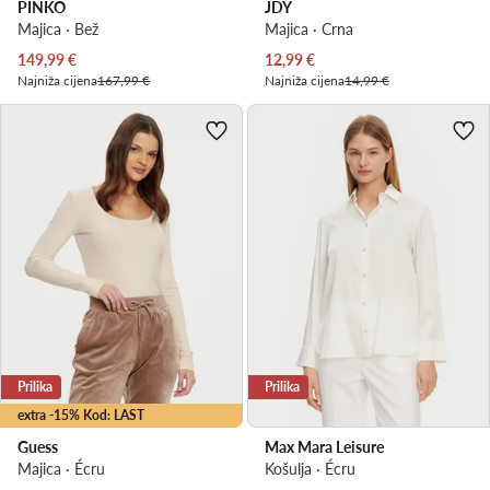
PINKO
JDY
Majica · Bež
Majica · Crna
Trenutna cijena
Trenutna cijena
149,99
€
12,99
€
Najniža cijena
167,99 €
Najniža cijena
14,99 €
Prilika
Prilika
extra -15% Kod: LAST
Guess
Max Mara Leisure
Majica · Écru
Košulja · Écru