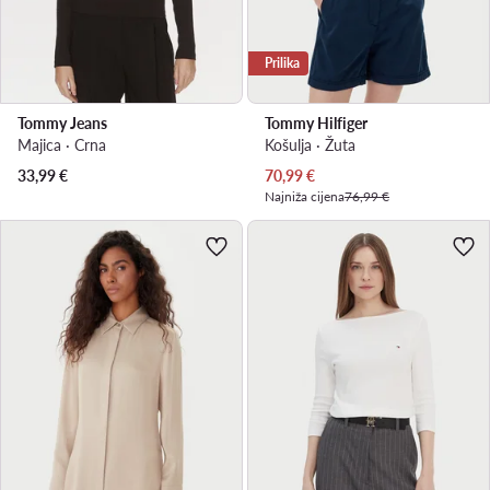
Prilika
Tommy Jeans
Tommy Hilfiger
Majica · Crna
Košulja · Žuta
Trenutna cijena
33,99
€
70,99
€
Najniža cijena
76,99 €