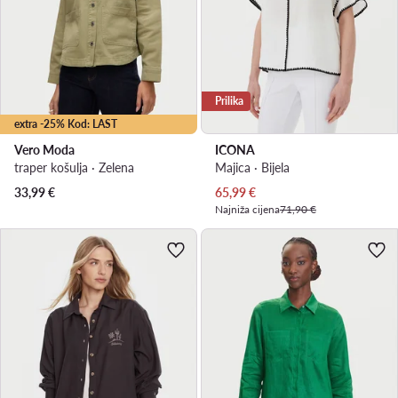
Prilika
extra -25% Kod: LAST
Vero Moda
ICONA
traper košulja · Zelena
Majica · Bijela
Trenutna cijena
33,99
€
65,99
€
Najniža cijena
71,90 €