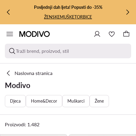
PRIJEĐI NA GLAVNI SADRŽAJ
PRIJEĐI NA PRETRAŽIVANJE
Posljednji dah ljeta! Popusti do -35%
ŽENSKE
MUŠKE
TORBICE
Traži brend, proizvod, stil
Naslovna stranica
Modivo
Djeca
Home&Decor
Muškarci
Žene
Proizvodi: 1.482