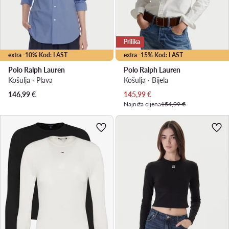
Prilika
extra -10% Kod: LAST
extra -15% Kod: LAST
Polo Ralph Lauren
Polo Ralph Lauren
Košulja · Plava
Košulja · Bijela
Trenutna cijena
146,99
€
145,99
€
Najniža cijena
154,99 €