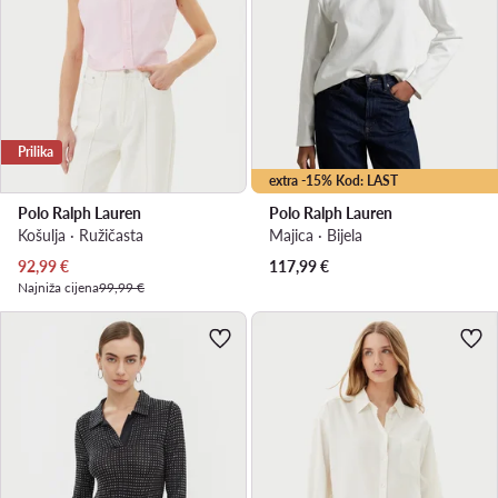
Prilika
extra -15% Kod: LAST
Polo Ralph Lauren
Polo Ralph Lauren
Košulja · Ružičasta
Majica · Bijela
Trenutna cijena
92,99
€
117,99
€
Najniža cijena
99,99 €