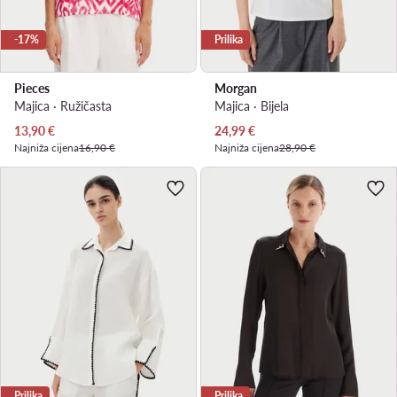
-17%
Prilika
Pieces
Morgan
Majica · Ružičasta
Majica · Bijela
Trenutna cijena
Trenutna cijena
13,90
€
24,99
€
Najniža cijena
16,90 €
Najniža cijena
28,90 €
Prilika
Prilika