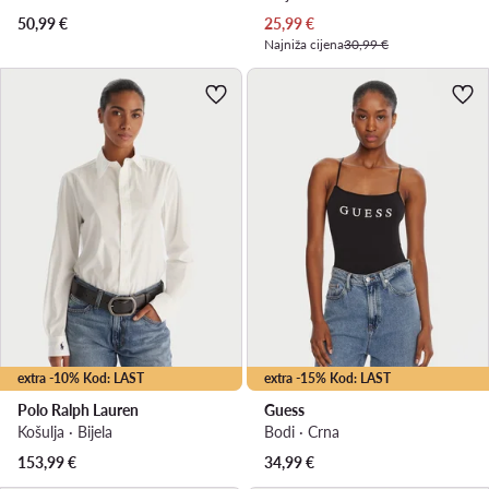
Trenutna cijena
50,99
€
25,99
€
Najniža cijena
30,99 €
extra -10% Kod: LAST
extra -15% Kod: LAST
Polo Ralph Lauren
Guess
Košulja · Bijela
Bodi · Crna
153,99
€
34,99
€