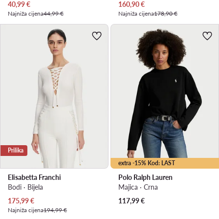
Trenutna cijena
Trenutna cijena
40,99
€
160,90
€
Najniža cijena
44,99 €
Najniža cijena
178,90 €
Prilika
extra -15% Kod: LAST
Elisabetta Franchi
Polo Ralph Lauren
Bodi · Bijela
Majica · Crna
Trenutna cijena
175,99
€
117,99
€
Najniža cijena
194,99 €