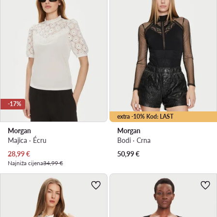
-17%
extra -10% Kod: LAST
Morgan
Morgan
Majica · Écru
Bodi · Crna
Trenutna cijena
28,99
€
50,99
€
Najniža cijena
34,99 €