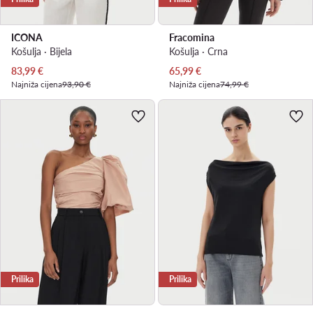
ICONA
Fracomina
Košulja · Bijela
Košulja · Crna
Trenutna cijena
Trenutna cijena
83,99
€
65,99
€
Najniža cijena
93,90 €
Najniža cijena
74,99 €
Prilika
Prilika