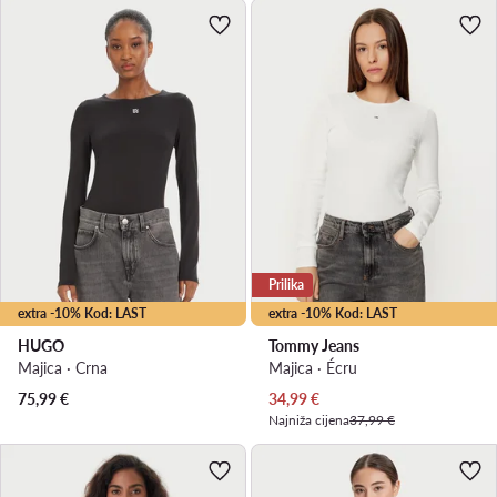
Prilika
extra -10% Kod: LAST
extra -10% Kod: LAST
HUGO
Tommy Jeans
Majica · Crna
Majica · Écru
Trenutna cijena
75,99
€
34,99
€
Najniža cijena
37,99 €