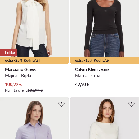
Prilika
extra -25% Kod: LAST
extra -15% Kod: LAST
Marciano Guess
Calvin Klein Jeans
Majica · Bijela
Majica · Crna
Trenutna cijena
100,99
€
49,90
€
Najniža cijena
106,99 €