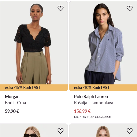
extra -15% Kod: LAST
extra -10% Kod: LAST
Morgan
Polo Ralph Lauren
Bodi · Crna
Košulja · Tamnoplava
Trenutna cijena
59,90
€
156,99
€
Najniža cijena
157,99 €