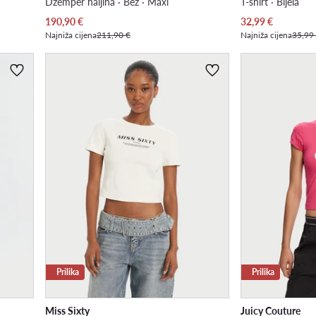
Džemper haljina · Bež · Maxi
T-shirt · Bijela
Trenutna cijena
Trenutna cijena
190,90
€
32,99
€
Najniža cijena
211,90 €
Najniža cijena
35,99
Prilika
Prilika
Miss Sixty
Juicy Couture