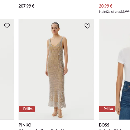
Trenutna cijena
207,99
€
20,99
€
Najniža cijena
22,99
Prilika
Prilika
PINKO
BOSS