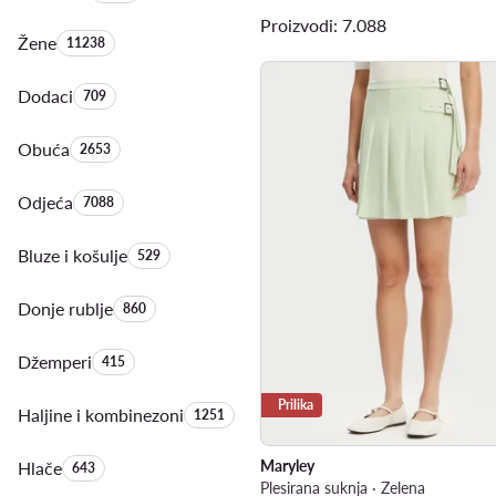
Proizvodi: 7.088
Žene
Količina proizvoda:
11238
Dodaci
Količina proizvoda:
709
Obuća
Količina proizvoda:
2653
Odjeća
Količina proizvoda:
7088
Bluze i košulje
Količina proizvoda:
529
Donje rublje
Količina proizvoda:
860
Džemperi
Količina proizvoda:
415
Prilika
Haljine i kombinezoni
Količina proizvoda:
1251
Maryley
Hlače
Količina proizvoda:
643
Plesirana suknja · Zelena