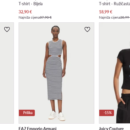
T-shirt · Bijela
T-shirt · Ružičast
Trenutna cijena
Trenutna cijena
32,90
€
18,99
€
Najniža cijena
37,90 €
Najniža cijena
20,99
Prilika
-15%
EA7 Emporio Armani
Juicy Couture