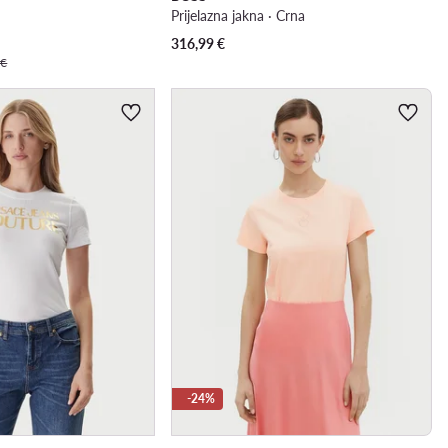
Prijelazna jakna · Crna
316,99
€
 €
-24%