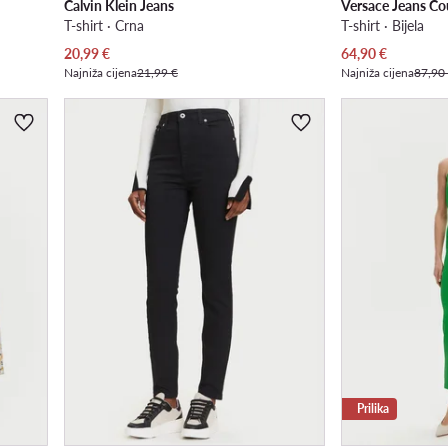
Calvin Klein Jeans
Versace Jeans Co
T-shirt · Crna
T-shirt · Bijela
Trenutna cijena
Trenutna cijena
20,99
€
64,90
€
Najniža cijena
21,99 €
Najniža cijena
87,90
Prilika