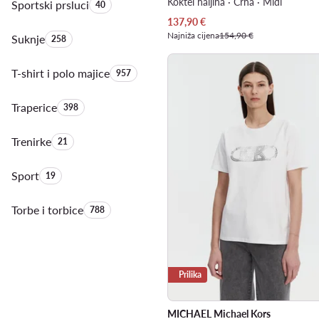
Koktel haljina · Crna · Midi
Sportski prsluci
Količina proizvoda:
40
Trenutna cijena
137,90
€
Najniža cijena
154,90 €
Suknje
Količina proizvoda:
258
T-shirt i polo majice
Količina proizvoda:
957
Traperice
Količina proizvoda:
398
Trenirke
Količina proizvoda:
21
Sport
Količina proizvoda:
19
Torbe i torbice
Količina proizvoda:
788
Prilika
MICHAEL Michael Kors