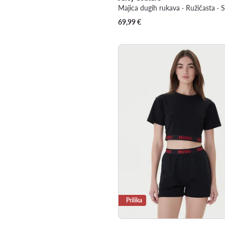
Majica dugih rukava · Ružičasta · S
69,99
€
Prilika