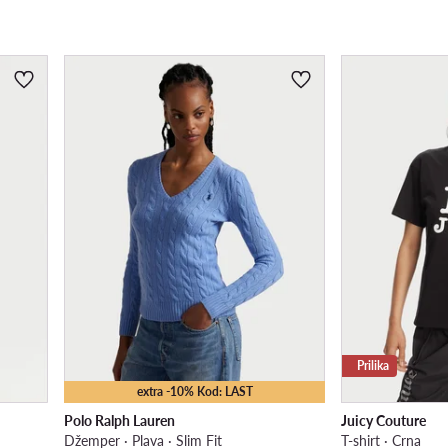
Prilika
extra -10% Kod: LAST
Polo Ralph Lauren
Juicy Couture
Džemper · Plava · Slim Fit
T-shirt · Crna