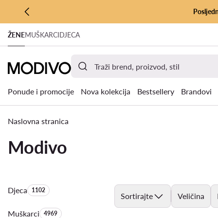
Posljedn
PRIJEĐI NA GLAVNI SADRŽAJ
ŽENE
MUŠKARCI
DJECA
PRIJEĐI NA PRETRAŽIVANJE
Ponude i promocije
Nova kolekcija
Bestsellery
Brandovi
Naslovna stranica
Modivo
Djeca
Količina proizvoda:
1102
Sortirajte
Veličina
Muškarci
Količina proizvoda:
4969