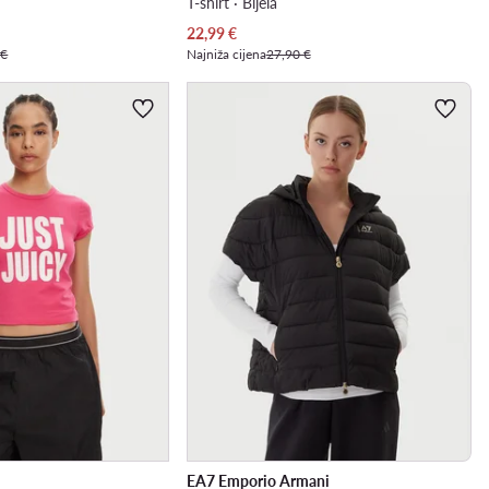
T-shirt · Bijela
Trenutna cijena
22,99
€
 €
Najniža cijena
27,90 €
EA7 Emporio Armani