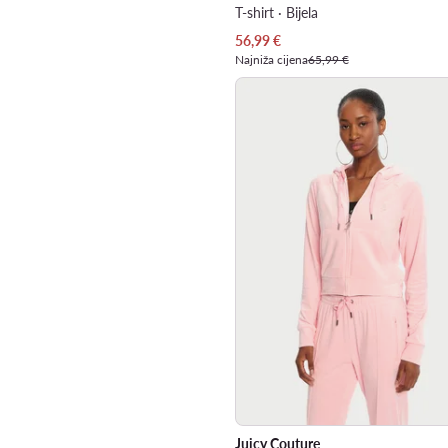
T-shirt · Bijela
Trenutna cijena
56,99
€
Najniža cijena
65,99 €
Juicy Couture