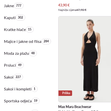
Trenutna cijena
43,90
€
Jakne
Količina proizvoda:
777
Najniža cijena
47,90 €
Kaputi
Količina proizvoda:
302
Kratke hlače
Količina proizvoda:
15
Majice i jakne od flisa
Količina proizvoda:
284
Moda za plažu
Količina proizvoda:
48
Prsluci
Količina proizvoda:
49
Sakoi
Količina proizvoda:
227
Sakoi i kompleti
Količina proizvoda:
1
Prilika
Sportska odjeća
Količina proizvoda:
19
Max Mara Beachwear