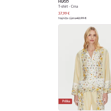
HUGO
T-shirt · Crna
Trenutna cijena
37,99
€
Najniža cijena
42,99 €
Prilika