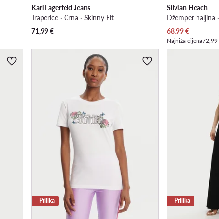
Karl Lagerfeld Jeans
Silvian Heach
Traperice · Crna · Skinny Fit
Džemper haljina ·
Trenutna cijena
71,99
€
68,99
€
Najniža cijena
72,99
Prilika
Prilika