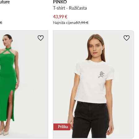
uture
PINKO
T-shirt · Ružičasta
Trenutna cijena
43,99
€
 €
Najniža cijena
57,99 €
Prilika