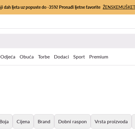
ji dah ljeta uz popuste do -35%! Pronađi ljetne favorite
ŽENSKE
MUŠKE
Odjeća
Obuća
Torbe
Dodaci
Sport
Premium
Boja
Cijena
Brand
Dobni raspon
Vrsta proizvoda