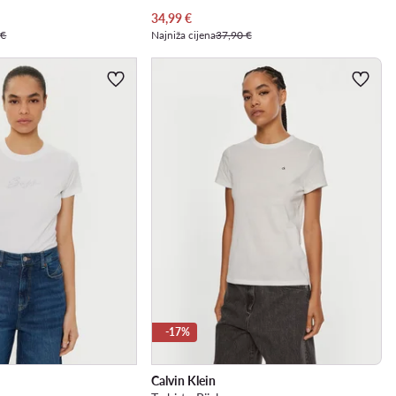
Trenutna cijena
34,99
€
 €
Najniža cijena
37,90 €
-17%
Calvin Klein