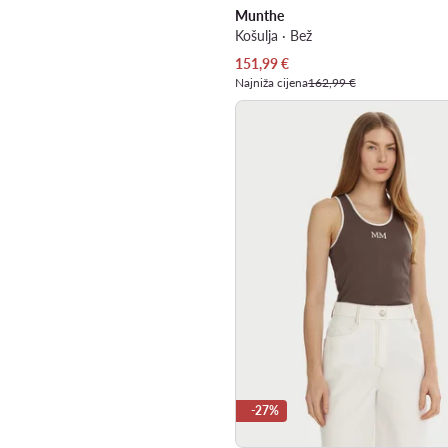
Munthe
Košulja · Bež
Trenutna cijena
151,99
€
Najniža cijena
162,99 €
-27%