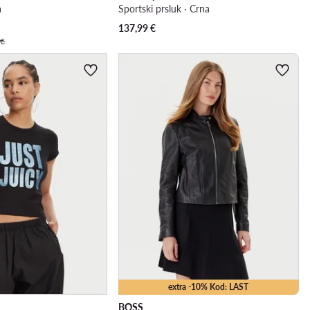
a
Sportski prsluk · Crna
137,99
€
 €
extra -10% Kod: LAST
BOSS