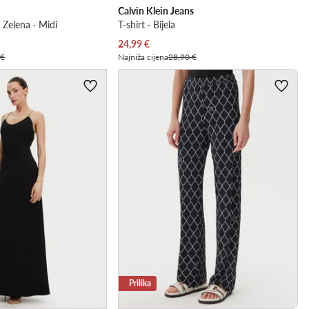
Calvin Klein Jeans
 Zelena · Midi
T-shirt · Bijela
Trenutna cijena
24,99
€
 €
Najniža cijena
28,90 €
Prilika