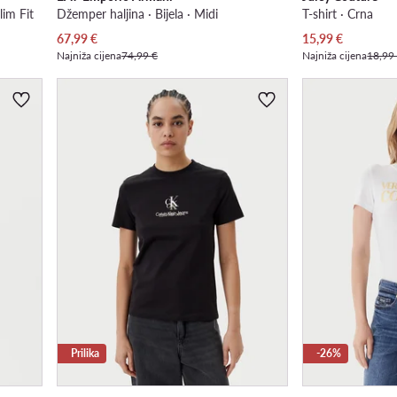
lim Fit
Džemper haljina · Bijela · Midi
T-shirt · Crna
Trenutna cijena
Trenutna cijena
67,99
€
15,99
€
Najniža cijena
74,99 €
Najniža cijena
18,99
Prilika
-26%