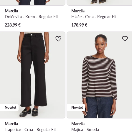
Marella
Marella
Dolčevita · Krem · Regular Fit
Hlače · Crna · Regular Fit
228,99
€
178,99
€
Novitet
Novitet
Marella
Marella
Traperice · Crna · Regular Fit
Majica · Smeđa