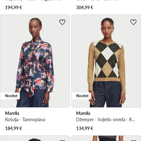
194,99
€
304,99
€
Novitet
Novitet
Marella
Marella
Košulja · Tamnoplava
Džemper · Svijetlo smeđa · Regular Fit
184,99
€
134,99
€