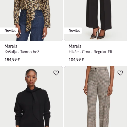
Novitet
Novitet
Marella
Marella
Košulja · Tamno bež
Hlače · Crna · Regular Fit
184,99
€
104,99
€