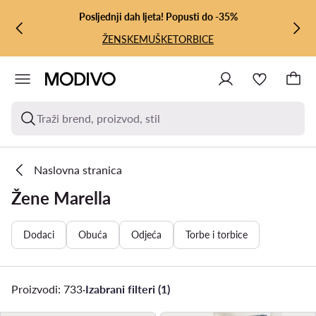
PRIJEĐI NA GLAVNI SADRŽAJ
PRIJEĐI NA PRETRAŽIVANJE
Posljednji dah ljeta! Popusti do -35%
ŽENSKE
MUŠKE
TORBICE
Traži brend, proizvod, stil
Naslovna stranica
Žene Marella
Dodaci
Obuća
Odjeća
Torbe i torbice
Proizvodi: 733
·
Izabrani filteri (1)