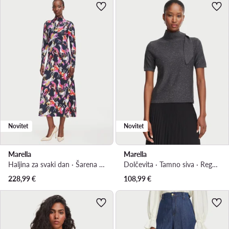
Novitet
Novitet
Marella
Marella
Haljina za svaki dan · Šarena · Midi
Dolčevita · Tamno siva · Regular Fit
228,99
€
108,99
€