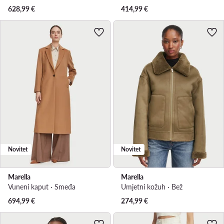
628,99
€
414,99
€
Novitet
Novitet
Marella
Marella
Vuneni kaput · Smeđa
Umjetni kožuh · Bež
694,99
€
274,99
€