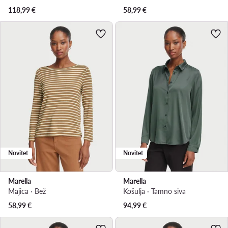
118,99
€
58,99
€
Novitet
Novitet
Marella
Marella
Majica · Bež
Košulja · Tamno siva
58,99
€
94,99
€