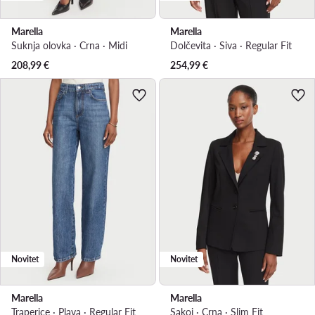
Marella
Marella
Suknja olovka · Crna · Midi
Dolčevita · Siva · Regular Fit
208,99
€
254,99
€
Novitet
Novitet
Marella
Marella
Traperice · Plava · Regular Fit
Sakoi · Crna · Slim Fit