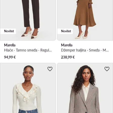
Novitet
Novitet
Marella
Marella
Hlače · Tamno smeđa · Regular Fit
Džemper haljina · Smeđa · Midi
94,99
€
238,99
€