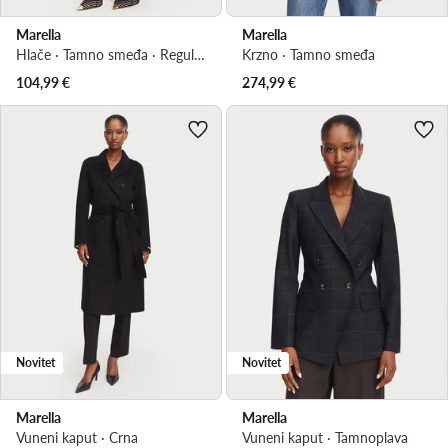
Marella
Marella
Hlače · Tamno smeđa · Regular Fit
Krzno · Tamno smeđa
104,99
€
274,99
€
Novitet
Novitet
Marella
Marella
Vuneni kaput · Crna
Vuneni kaput · Tamnoplava