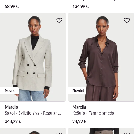
58,99
€
124,99
€
Novitet
Novitet
Marella
Marella
Sakoi · Svijetlo siva · Regular Fit
Košulja · Tamno smeđa
248,99
€
94,99
€