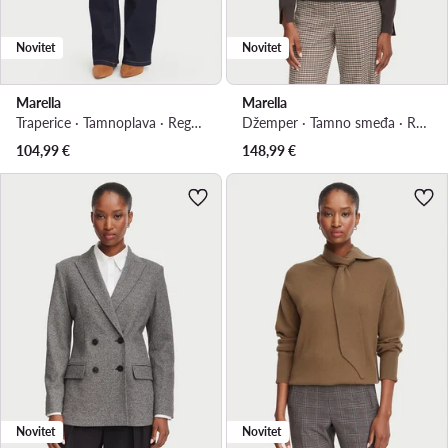
Novitet
Novitet
Marella
Marella
Traperice · Tamnoplava · Regular Fit
Džemper · Tamno smeđa · Regular Fit
104,99
€
148,99
€
Novitet
Novitet