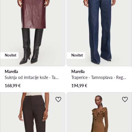
Novitet
Novitet
Marella
Marella
Suknja od imitacije kože · Tamnocrvena · Midi
Traperice · Tamnoplava · Regular Fit
168,99
€
194,99
€