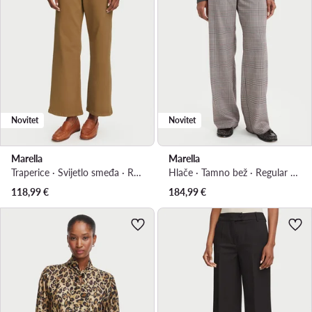
Novitet
Novitet
Marella
Marella
Traperice · Svijetlo smeđa · Regular Fit
Hlače · Tamno bež · Regular Fit
118,99
€
184,99
€