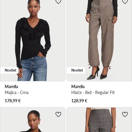
Novitet
Novitet
Marella
Marella
Majica · Crna
Hlače · Bež · Regular Fit
178,99
€
128,99
€