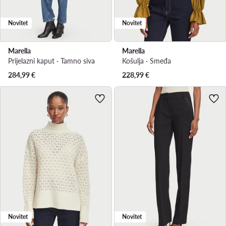
Novitet
Novitet
Marella
Marella
Prijelazni kaput · Tamno siva
Košulja · Smeđa
284,99
€
228,99
€
Novitet
Novitet