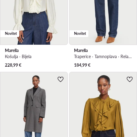
Novitet
Novitet
Marella
Marella
Košulja · Bijela
Traperice · Tamnoplava · Relaxed Fit
228,99
€
184,99
€