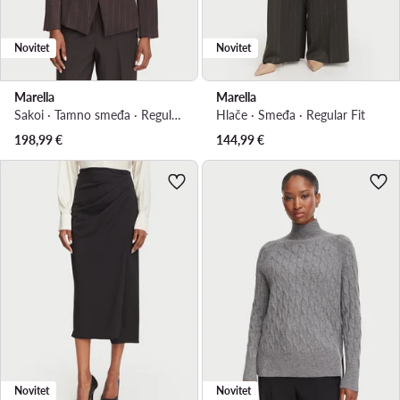
Novitet
Novitet
Marella
Marella
Sakoi · Tamno smeđa · Regular Fit
Hlače · Smeđa · Regular Fit
198,99
€
144,99
€
Novitet
Novitet