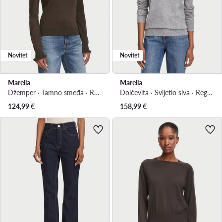
Novitet
Novitet
Marella
Marella
Džemper · Tamno smeđa · Regular Fit
Dolčevita · Svijetlo siva · Regular Fit
124,99
€
158,99
€