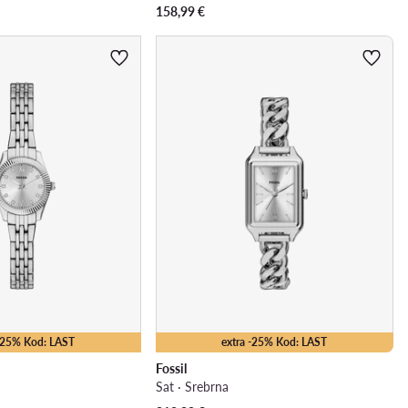
158,99
€
 -25% Kod: LAST
extra -25% Kod: LAST
Fossil
Sat · Srebrna