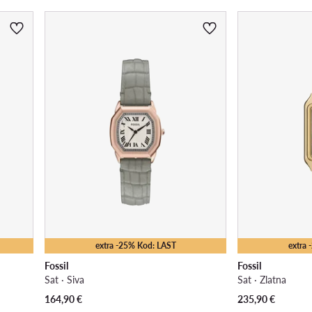
extra -25% Kod: LAST
extra
Fossil
Fossil
Sat · Siva
Sat · Zlatna
164,90
€
235,90
€