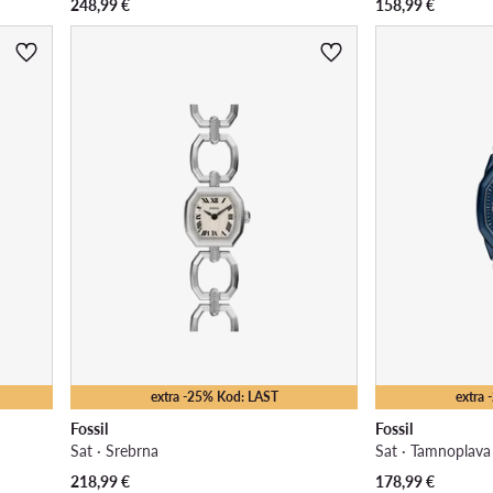
248,99
€
158,99
€
extra -25% Kod: LAST
extra
Fossil
Fossil
Sat · Srebrna
Sat · Tamnoplava
218,99
€
178,99
€