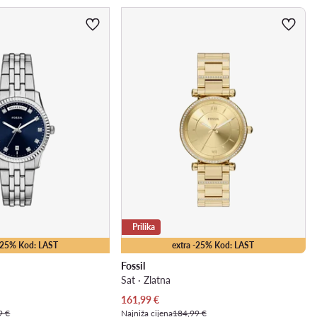
Prilika
 -25% Kod: LAST
extra -25% Kod: LAST
Fossil
Sat · Zlatna
Trenutna cijena
161,99
€
9 €
Najniža cijena
184,99 €