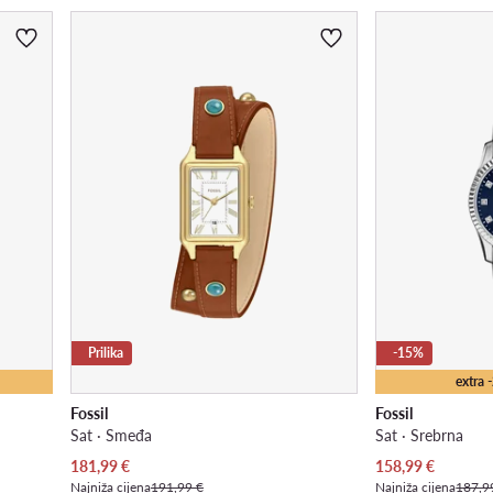
Prilika
-15%
extra
Fossil
Fossil
Sat · Smeđa
Sat · Srebrna
Trenutna cijena
Trenutna cijena
181,99
€
158,99
€
Najniža cijena
191,99 €
Najniža cijena
187,9