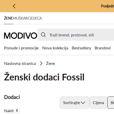
Posljedn
PRIJEĐI NA GLAVNI SADRŽAJ
ŽENE
MUŠKARCI
DJECA
PRIJEĐI NA PRETRAŽIVANJE
Ponude i promocije
Nova kolekcija
Bestsellery
Brandovi
Naslovna stranica
Žene
Ženski dodaci Fossil
Dodaci
Sortirajte
Cijena
B
Nakit
Količina proizvoda:
8