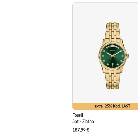
extra -25% Kod: LAST
Fossil
Sat · Zlatna
187,99
€