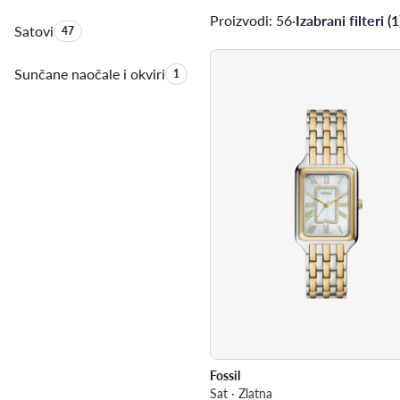
Proizvodi: 56
·
Izabrani filteri (1
Satovi
Količina proizvoda:
47
Sunčane naočale i okviri
Količina proizvoda:
1
Fossil
Sat · Zlatna