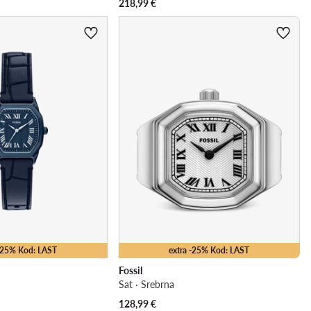
218,99
€
 -25% Kod: LAST
extra -25% Kod: LAST
Fossil
Sat · Srebrna
128,99
€