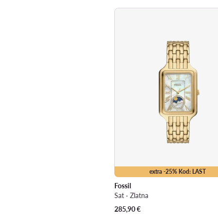
extra -25% Kod: LAST
Fossil
Sat · Zlatna
285,90
€