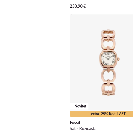
233,90
€
Novitet
extra -25% Kod: LAST
Fossil
Sat · Ružičasta