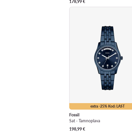
178,99
€
extra -25% Kod: LAST
Fossil
Sat · Tamnoplava
198,99
€