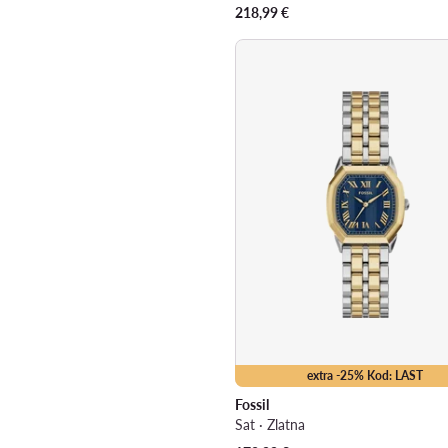
218,99
€
extra -25% Kod: LAST
Fossil
Sat · Zlatna