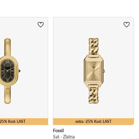
 -25% Kod: LAST
extra -25% Kod: LAST
Fossil
Sat · Zlatna