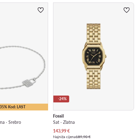
-24%
 -35% Kod: LAST
Fossil
na · Srebro
Sat · Zlatna
Trenutna cijena
143,99
€
Najniža cijena
189,90 €