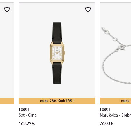
extra -25% Kod: LAST
extra
Fossil
Fossil
Sat · Crna
Narukvica · Srebr
163,99
€
76,00
€