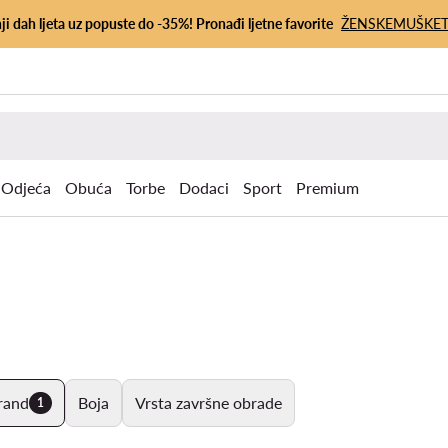
ji dah ljeta uz popuste do -35%! Pronađi ljetne favorite
ŽENSKE
MUŠKE
Odjeća
Obuća
Torbe
Dodaci
Sport
Premium
rand
Boja
Vrsta završne obrade
1