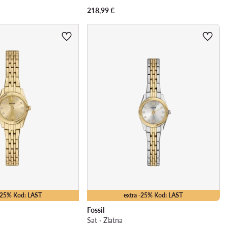
218,99
€
 -25% Kod: LAST
extra -25% Kod: LAST
Fossil
Sat · Zlatna