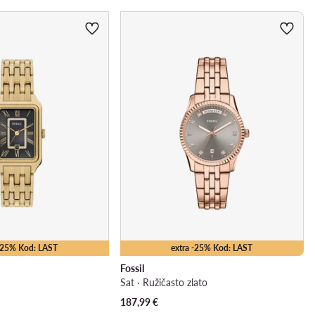
 -25% Kod: LAST
extra -25% Kod: LAST
Fossil
Sat · Ružičasto zlato
187,99
€