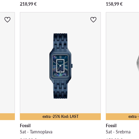
218,99
€
158,99
€
extra -25% Kod: LAST
extra
Fossil
Fossil
Sat · Tamnoplava
Sat · Srebrna