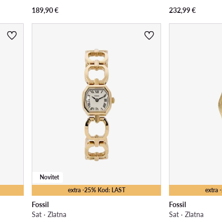
189,90
€
232,99
€
Novitet
extra -25% Kod: LAST
extra
Fossil
Fossil
Sat · Zlatna
Sat · Zlatna