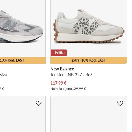
Prilika
 -10% Kod: LAST
extra -10% Kod: LAST
New Balance
 siva
Tenisice · NB 327 · Bež
Trenutna cijena
117,99
€
9 €
Najniža cijena
129,99 €