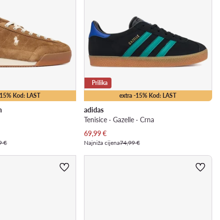
Prilika
 -15% Kod: LAST
extra -15% Kod: LAST
n
adidas
Tenisice · Gazelle · Crna
Trenutna cijena
69,99
€
9 €
Najniža cijena
74,99 €