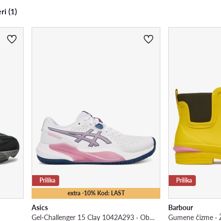
ri (1)
Prilika
Prilika
extra -10% Kod: LAST
Asics
Barbour
Gel-Challenger 15 Clay 1042A293 · Obuća za tenis
Gumene čizme · 