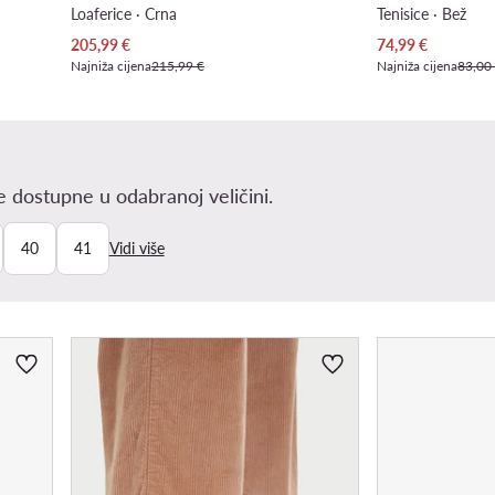
Loaferice · Crna
Tenisice · Bež
Trenutna cijena
Trenutna cijena
205,99
€
74,99
€
Najniža cijena
215,99 €
Najniža cijena
83,00
 dostupne u odabranoj veličini.
40
41
Vidi više