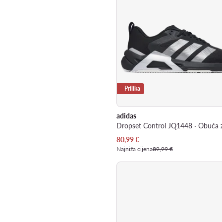
Prilika
adidas
Trenutna cijena
80,99
€
Najniža cijena
89,99 €