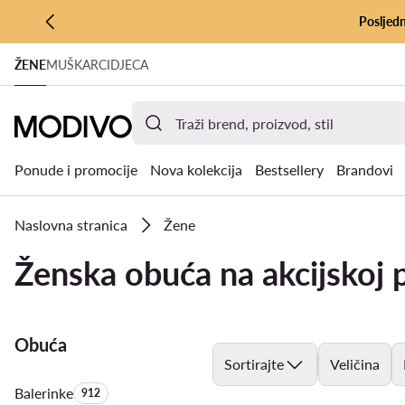
Posljedn
PRIJEĐI NA GLAVNI SADRŽAJ
ŽENE
MUŠKARCI
DJECA
PRIJEĐI NA PRETRAŽIVANJE
Ponude i promocije
Nova kolekcija
Bestsellery
Brandovi
Naslovna stranica
Žene
Ženska obuća na akcijskoj p
Obuća
Sortirajte
Veličina
Balerinke
Količina proizvoda:
912