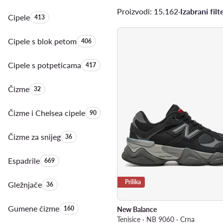
Proizvodi: 15.162
·
Izabrani filte
Cipele
Količina proizvoda:
413
Cipele s blok petom
Količina proizvoda:
406
Cipele s potpeticama
Količina proizvoda:
417
Čizme
Količina proizvoda:
32
Čizme i Chelsea cipele
Količina proizvoda:
90
Čizme za snijeg
Količina proizvoda:
36
Espadrile
Količina proizvoda:
669
Prilika
Gležnjače
Količina proizvoda:
36
Gumene čizme
Količina proizvoda:
160
New Balance
Tenisice · NB 9060 · Crna