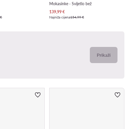
Mokasinke · Svijetlo bež
Trenutna cijena
139,99
€
 €
Najniža cijena
154,99 €
Prikaži