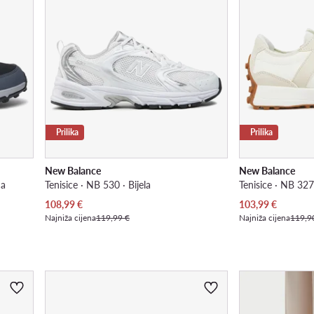
Prilika
Prilika
New Balance
New Balance
na
Tenisice · NB 530 · Bijela
Tenisice · NB 327
Trenutna cijena
Trenutna cijena
108,99
€
103,99
€
Najniža cijena
119,99 €
Najniža cijena
119,9