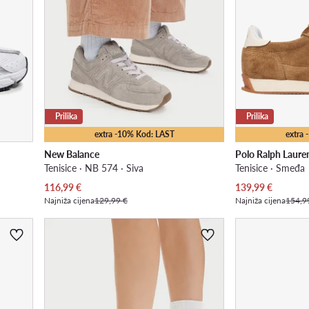
Prilika
Prilika
extra -10% Kod: LAST
extra
New Balance
Polo Ralph Laure
Tenisice · NB 574 · Siva
Tenisice · Smeđa
Trenutna cijena
Trenutna cijena
116,99
€
139,99
€
Najniža cijena
129,99 €
Najniža cijena
154,9