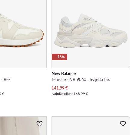
-15%
New Balance
 · Bež
Tenisice · NB 9060 · Svijetlo bež
Trenutna cijena
141,99
€
0 €
Najniža cijena
168,99 €