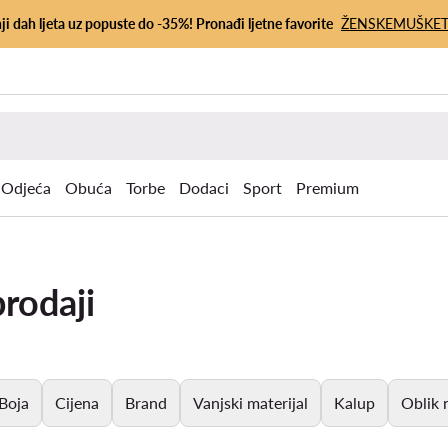
ji dah ljeta uz popuste do -35%! Pronađi ljetne favorite
ŽENSKE
MUŠKE
Odjeća
Obuća
Torbe
Dodaci
Sport
Premium
rodaji
Boja
Cijena
Brand
Vanjski materijal
Kalup
Oblik 