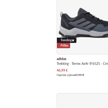
Trending
Prilika
adidas
Trekking · Terrex Ax4r IF6525 · Cr
Trenutna cijena
46,99
€
Najniža cijena
47,99 €