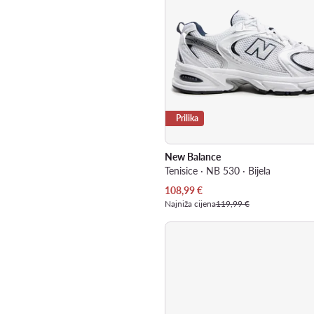
Prilika
New Balance
Tenisice · NB 530 · Bijela
Trenutna cijena
108,99
€
Najniža cijena
119,99 €