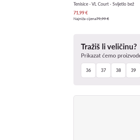
Tenisice · VL Court · Svijetlo bež
Trenutna cijena
71,99
€
Najniža cijena
79,99 €
Tražiš li veličinu?
Prikazat ćemo proizvode
36
37
38
39