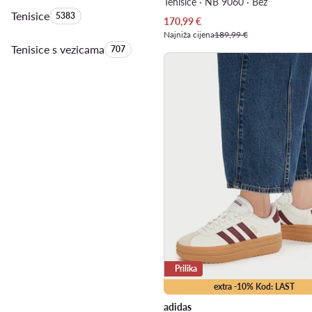
Tenisice · NB 9060 · Bež
Tenisice
Količina proizvoda:
5383
Trenutna cijena
170,99
€
Najniža cijena
189,99 €
Tenisice s vezicama
Količina proizvoda:
707
Prilika
extra -10% Kod: LAST
adidas