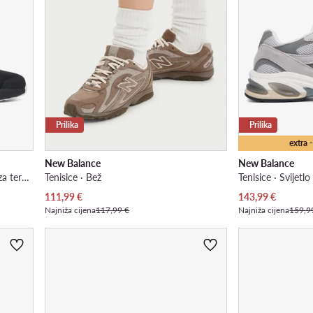
Prilika
Prilika
extra
New Balance
New Balance
Dropset Control JQ1448 · Obuća za teretanu
Tenisice · Bež
Tenisice · Svijetlo
Trenutna cijena
Trenutna cijena
111,99
€
143,99
€
Najniža cijena
117,99 €
Najniža cijena
159,9