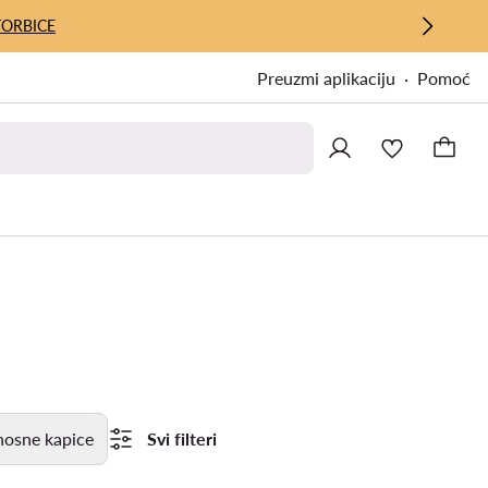
TORBICE
Preuzmi aplikaciju
Pomoć
nosne kapice
Svi filteri