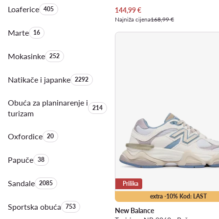
Loaferice
Količina proizvoda:
405
Trenutna cijena
144,99
€
Najniža cijena
168,99 €
Marte
Količina proizvoda:
16
Mokasinke
Količina proizvoda:
252
Natikače i japanke
Količina proizvoda:
2292
Obuća za planinarenje i
Količina proizvoda:
214
turizam
Oxfordice
Količina proizvoda:
20
Papuče
Količina proizvoda:
38
Sandale
Količina proizvoda:
2085
Prilika
extra -10% Kod: LAST
Sportska obuća
Količina proizvoda:
753
New Balance