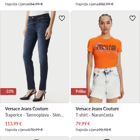
Najniža cijena
154,99 €
Najniža cijena
202,99 €
-33%
Prilika
Versace Jeans Couture
Versace Jeans Couture
Traperice · Tamnoplava · Skinny Fit
T-shirt · Narančasta
Trenutna cijena
Trenutna cijena
113,99
€
79,99
€
Najniža cijena
170,99 €
Najniža cijena
90,90 €