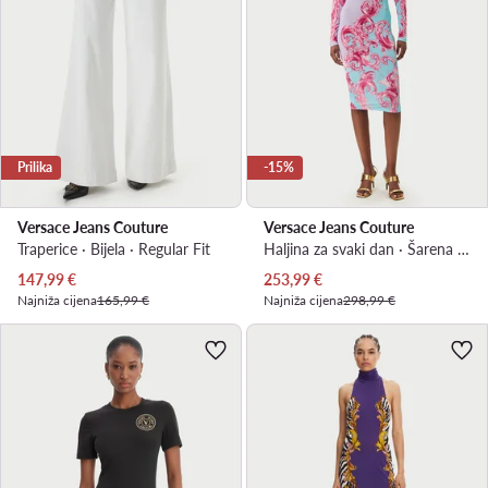
Prilika
-15%
Versace Jeans Couture
Versace Jeans Couture
Traperice · Bijela · Regular Fit
Haljina za svaki dan · Šarena · Mini
Trenutna cijena
Trenutna cijena
147,99
€
253,99
€
Najniža cijena
165,99 €
Najniža cijena
298,99 €