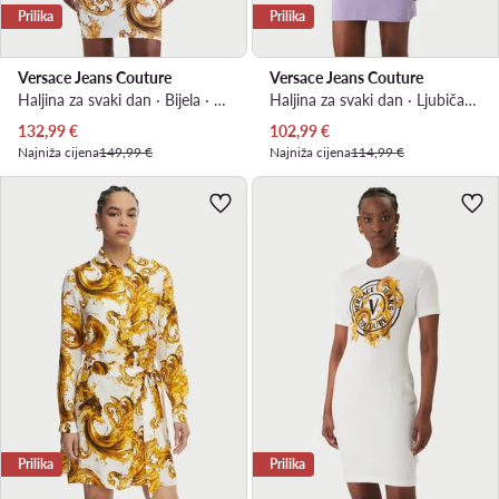
Prilika
Prilika
Versace Jeans Couture
Versace Jeans Couture
Haljina za svaki dan · Bijela · Mini
Haljina za svaki dan · Ljubičasta · Mini
Trenutna cijena
Trenutna cijena
132,99
€
102,99
€
Najniža cijena
149,99 €
Najniža cijena
114,99 €
Prilika
Prilika