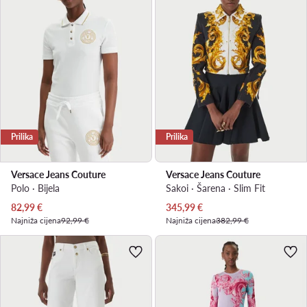
Prilika
Prilika
Versace Jeans Couture
Versace Jeans Couture
Polo · Bijela
Sakoi · Šarena · Slim Fit
Trenutna cijena
Trenutna cijena
82,99
€
345,99
€
Najniža cijena
92,99 €
Najniža cijena
382,99 €