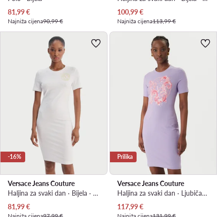
Trenutna cijena
Trenutna cijena
81,99
€
100,99
€
Najniža cijena
90,99 €
Najniža cijena
113,99 €
-16%
Prilika
Versace Jeans Couture
Versace Jeans Couture
Haljina za svaki dan · Bijela · Mini
Haljina za svaki dan · Ljubičasta · Mini
Trenutna cijena
Trenutna cijena
81,99
€
117,99
€
Najniža cijena
97,99 €
Najniža cijena
131,99 €