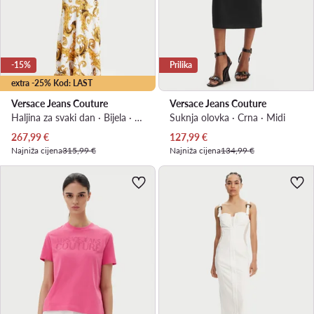
-15%
Prilika
extra -25% Kod: LAST
Versace Jeans Couture
Versace Jeans Couture
Haljina za svaki dan · Bijela · Maxi
Suknja olovka · Crna · Midi
Trenutna cijena
Trenutna cijena
267,99
€
127,99
€
Najniža cijena
315,99 €
Najniža cijena
134,99 €