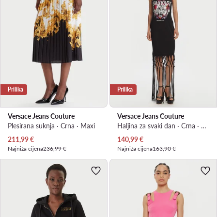
Prilika
Prilika
Versace Jeans Couture
Versace Jeans Couture
Plesirana suknja · Crna · Maxi
Haljina za svaki dan · Crna · Midi
Trenutna cijena
Trenutna cijena
211,99
€
140,99
€
Najniža cijena
236,99 €
Najniža cijena
163,90 €