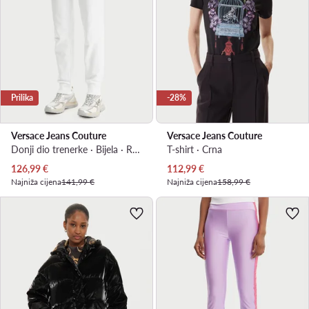
Prilika
-28%
Versace Jeans Couture
Versace Jeans Couture
Donji dio trenerke · Bijela · Regular Fit
T-shirt · Crna
Trenutna cijena
Trenutna cijena
126,99
€
112,99
€
Najniža cijena
141,99 €
Najniža cijena
158,99 €