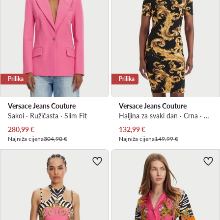
Prilika
Prilika
Versace Jeans Couture
Versace Jeans Couture
Sakoi · Ružičasta · Slim Fit
Haljina za svaki dan · Crna · Mini
Trenutna cijena
Trenutna cijena
280,99
€
132,99
€
Najniža cijena
304,90 €
Najniža cijena
149,99 €