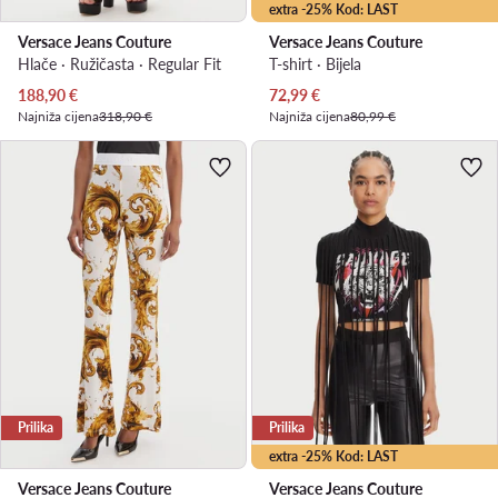
extra -25% Kod: LAST
Versace Jeans Couture
Versace Jeans Couture
Hlače · Ružičasta · Regular Fit
T-shirt · Bijela
Trenutna cijena
Trenutna cijena
188,90
€
72,99
€
Najniža cijena
318,90 €
Najniža cijena
80,99 €
Prilika
Prilika
extra -25% Kod: LAST
Versace Jeans Couture
Versace Jeans Couture