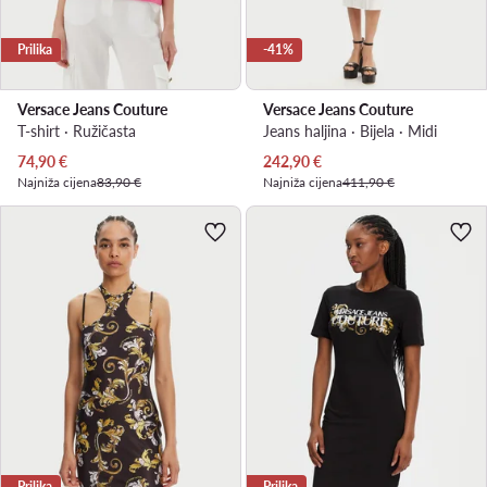
Prilika
-41%
Versace Jeans Couture
Versace Jeans Couture
T-shirt · Ružičasta
Jeans haljina · Bijela · Midi
Trenutna cijena
Trenutna cijena
74,90
€
242,90
€
Najniža cijena
83,90 €
Najniža cijena
411,90 €
Prilika
Prilika