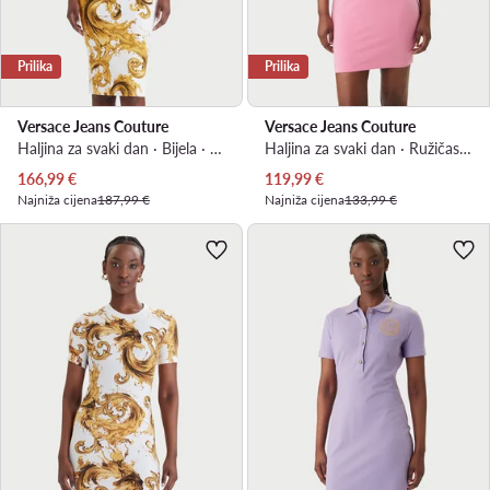
Prilika
Prilika
Versace Jeans Couture
Versace Jeans Couture
Haljina za svaki dan · Bijela · Mini
Haljina za svaki dan · Ružičasta · Mini
Trenutna cijena
Trenutna cijena
166,99
€
119,99
€
Najniža cijena
187,99 €
Najniža cijena
133,99 €