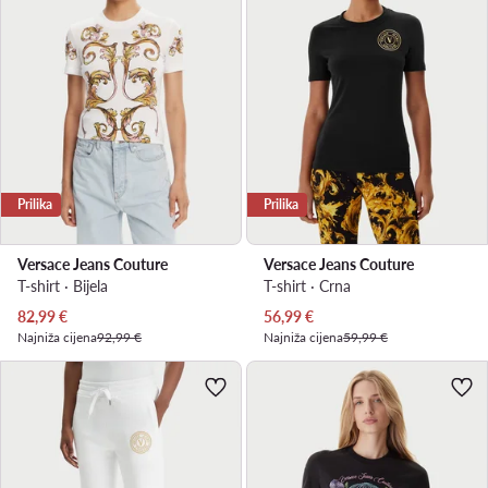
Prilika
Prilika
Versace Jeans Couture
Versace Jeans Couture
T-shirt · Bijela
T-shirt · Crna
Trenutna cijena
Trenutna cijena
82,99
€
56,99
€
Najniža cijena
92,99 €
Najniža cijena
59,99 €