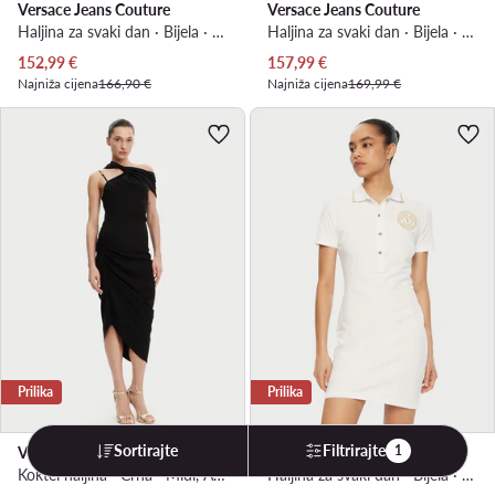
Versace Jeans Couture
Versace Jeans Couture
Haljina za svaki dan · Bijela · Midi
Haljina za svaki dan · Bijela · Midi
Trenutna cijena
Trenutna cijena
152,99
€
157,99
€
Najniža cijena
166,90 €
Najniža cijena
169,99 €
Prilika
Prilika
Sortirajte
Filtrirajte
1
Versace Jeans Couture
Versace Jeans Couture
Koktel haljina · Crna · Midi, Asimetrična
Haljina za svaki dan · Bijela · Mini