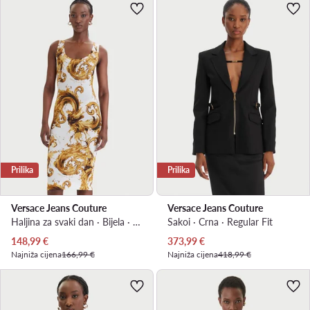
Prilika
Prilika
Versace Jeans Couture
Versace Jeans Couture
Haljina za svaki dan · Bijela · Mini
Sakoi · Crna · Regular Fit
Trenutna cijena
Trenutna cijena
148,99
€
373,99
€
Najniža cijena
166,99 €
Najniža cijena
418,99 €