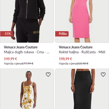
-15%
Prilika
Versace Jeans Couture
Versace Jeans Couture
Majica dugih rukava · Crna · Regular Fit
Koktel haljina · Ružičasta · Midi
Trenutna cijena
Trenutna cijena
149,99
€
198,99
€
Najniža cijena
177,99 €
Najniža cijena
215,90 €