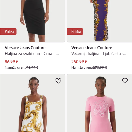
Prilika
Prilika
Versace Jeans Couture
Versace Jeans Couture
Haljina za svaki dan · Crna · Mini
Večernja haljina · Ljubičasta · Maxi, Asimetrična
Trenutna cijena
Trenutna cijena
86,99
€
250,99
€
Najniža cijena
96,99 €
Najniža cijena
273,99 €