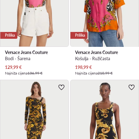
Prilika
Prilika
Versace Jeans Couture
Versace Jeans Couture
Bodi · Šarena
Košulja · Ružičasta
Trenutna cijena
Trenutna cijena
129,99
€
198,99
€
Najniža cijena
136,99 €
Najniža cijena
210,99 €