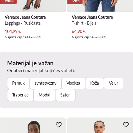
Prilika
-26%
Versace Jeans Couture
Versace Jeans Couture
Leggings · Ružičasta
T-shirt · Bijela
Trenutna cijena
Trenutna cijena
104,99
€
64,90
€
Najniža cijena
117,99 €
Najniža cijena
87,90 €
Materijal je važan
Odaberi materijal koji ćeš voljeti.
Pamuk
syntetyczny
Visokza
Koža
Velur
Traperice
Modal
Saten