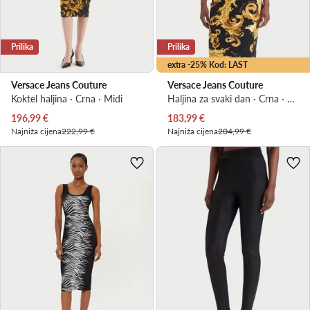
Prilika
Prilika
extra -25% Kod: LAST
Versace Jeans Couture
Versace Jeans Couture
Koktel haljina · Crna · Midi
Haljina za svaki dan · Crna · Mini
Trenutna cijena
Trenutna cijena
196,99
€
183,99
€
Najniža cijena
222,99 €
Najniža cijena
204,99 €