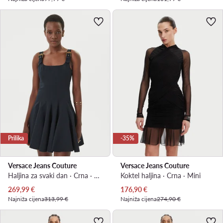
Prilika
-35%
Versace Jeans Couture
Versace Jeans Couture
Haljina za svaki dan · Crna · Mini
Koktel haljina · Crna · Mini
Trenutna cijena
Trenutna cijena
269,99
€
176,90
€
Najniža cijena
313,99 €
Najniža cijena
274,90 €