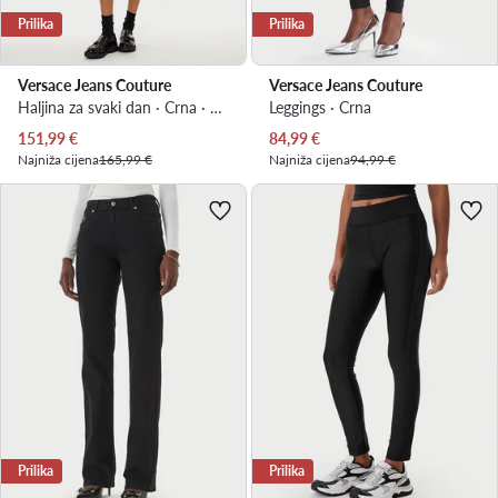
Prilika
Prilika
Versace Jeans Couture
Versace Jeans Couture
Haljina za svaki dan · Crna · Midi
Leggings · Crna
Trenutna cijena
Trenutna cijena
151,99
€
84,99
€
Najniža cijena
165,99 €
Najniža cijena
94,99 €
Prilika
Prilika