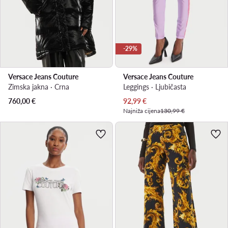
-29%
Versace Jeans Couture
Versace Jeans Couture
Zimska jakna · Crna
Leggings · Ljubičasta
Trenutna cijena
760,00
€
92,99
€
Najniža cijena
130,99 €