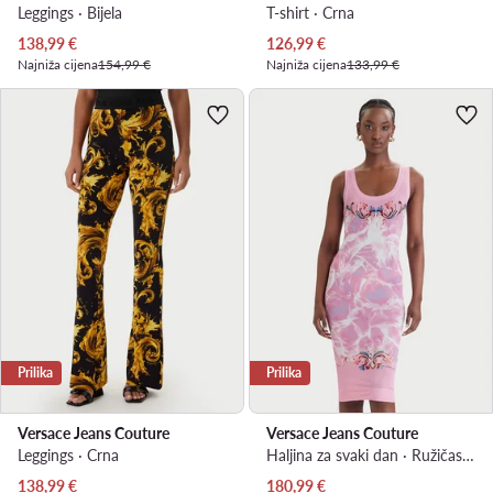
Leggings · Bijela
T-shirt · Crna
Trenutna cijena
Trenutna cijena
138,99
€
126,99
€
Najniža cijena
154,99 €
Najniža cijena
133,99 €
Prilika
Prilika
Versace Jeans Couture
Versace Jeans Couture
Leggings · Crna
Haljina za svaki dan · Ružičasta · Mini
Trenutna cijena
Trenutna cijena
138,99
€
180,99
€