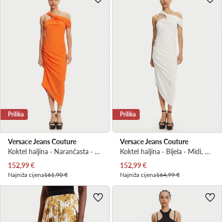
Prilika
Prilika
Versace Jeans Couture
Versace Jeans Couture
Koktel haljina · Narančasta · Midi, Asimetrična
Koktel haljina · Bijela · Midi, Asimetrična
Trenutna cijena
Trenutna cijena
152,99
€
152,99
€
Najniža cijena
161,90 €
Najniža cijena
164,99 €