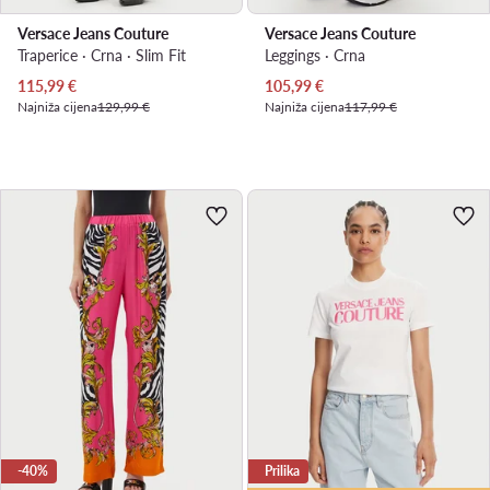
Versace Jeans Couture
Versace Jeans Couture
Traperice · Crna · Slim Fit
Leggings · Crna
Trenutna cijena
Trenutna cijena
115,99
€
105,99
€
Najniža cijena
129,99 €
Najniža cijena
117,99 €
-40%
Prilika