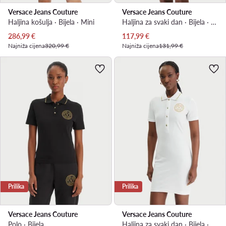
Versace Jeans Couture
Versace Jeans Couture
Haljina košulja · Bijela · Mini
Haljina za svaki dan · Bijela · Mini
Trenutna cijena
Trenutna cijena
286,99
€
117,99
€
Najniža cijena
320,99 €
Najniža cijena
131,99 €
Prilika
Prilika
Versace Jeans Couture
Versace Jeans Couture
Polo · Bijela
Haljina za svaki dan · Bijela · Mini