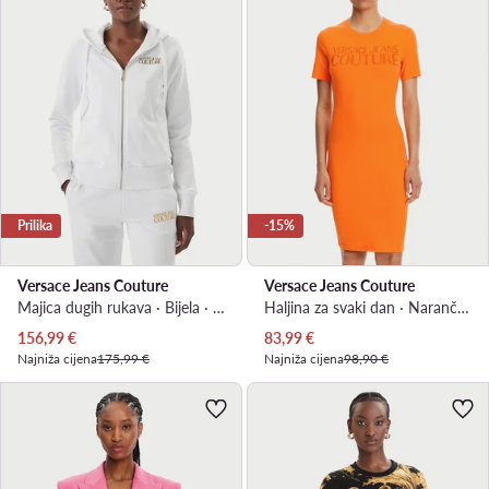
Prilika
-15%
Versace Jeans Couture
Versace Jeans Couture
Majica dugih rukava · Bijela · Regular Fit
Haljina za svaki dan · Narančasta · Mini
Trenutna cijena
Trenutna cijena
156,99
€
83,99
€
Najniža cijena
175,99 €
Najniža cijena
98,90 €