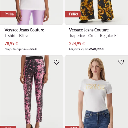
Prilika
Prilika
Versace Jeans Couture
Versace Jeans Couture
T-shirt · Bijela
Traperice · Crna · Regular Fit
Trenutna cijena
Trenutna cijena
78,99
€
224,99
€
Najniža cijena
83,99 €
Najniža cijena
248,99 €