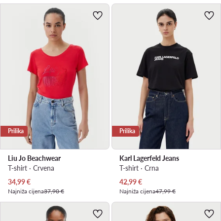
Prilika
Prilika
Liu Jo Beachwear
Karl Lagerfeld Jeans
T-shirt · Crvena
T-shirt · Crna
Trenutna cijena
Trenutna cijena
34,99
€
42,99
€
Najniža cijena
37,90 €
Najniža cijena
47,99 €