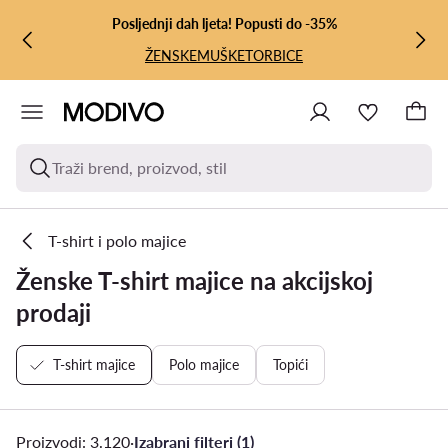
PRIJEĐI NA GLAVNI SADRŽAJ
PRIJEĐI NA PRETRAŽIVANJE
Posljednji dah ljeta! Popusti do -35%
ŽENSKE
MUŠKE
TORBICE
Traži brend, proizvod, stil
T-shirt i polo majice
Ženske T-shirt majice na akcijskoj
prodaji
T-shirt majice
Polo majice
Topići
Proizvodi: 3.120
·
Izabrani filteri (1)