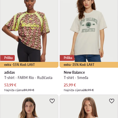
Prilika
Prilika
extra -15% Kod: LAST
extra -35% Kod: LAST
adidas
New Balance
T-shirt · FARM Rio · Ružičasta
T-shirt · Smeđa
Trenutna cijena
Trenutna cijena
53,99
€
25,99
€
Najniža cijena
59,99 €
Najniža cijena
28,99 €