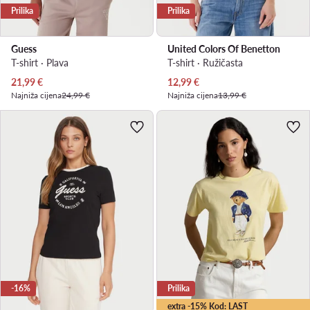
Prilika
Prilika
Guess
United Colors Of Benetton
T-shirt · Plava
T-shirt · Ružičasta
Trenutna cijena
Trenutna cijena
21,99
€
12,99
€
Najniža cijena
24,99 €
Najniža cijena
13,99 €
-16%
Prilika
extra -15% Kod: LAST