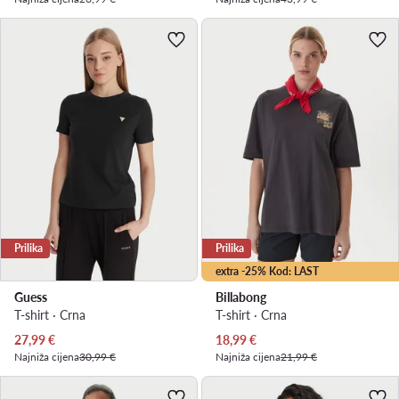
Prilika
Prilika
extra -25% Kod: LAST
Guess
Billabong
T-shirt · Crna
T-shirt · Crna
Trenutna cijena
Trenutna cijena
27,99
€
18,99
€
Najniža cijena
30,99 €
Najniža cijena
21,99 €