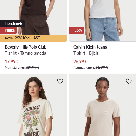
Trending
Prilika
-15%
extra -25% Kod: LAST
Beverly Hills Polo Club
Calvin Klein Jeans
T-shirt · Tamno smeđa
T-shirt · Bijela
Trenutna cijena
Trenutna cijena
17,99
€
26,99
€
Najniža cijena
19,99 €
Najniža cijena
31,99 €