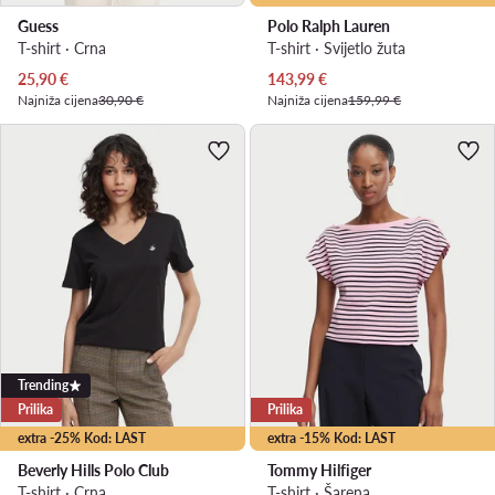
Guess
Polo Ralph Lauren
T-shirt · Crna
T-shirt · Svijetlo žuta
Trenutna cijena
Trenutna cijena
25,90
€
143,99
€
Najniža cijena
30,90 €
Najniža cijena
159,99 €
Trending
Prilika
Prilika
extra -25% Kod: LAST
extra -15% Kod: LAST
Beverly Hills Polo Club
Tommy Hilfiger
T-shirt · Crna
T-shirt · Šarena