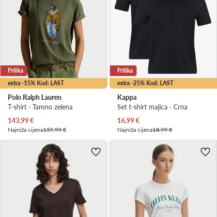
Prilika
Prilika
extra -15% Kod: LAST
extra -25% Kod: LAST
Polo Ralph Lauren
Kappa
T-shirt · Tamno zelena
Set t-shirt majica · Crna
Trenutna cijena
Trenutna cijena
143,99
€
16,99
€
Najniža cijena
159,99 €
Najniža cijena
18,99 €