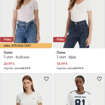
Prilika
Prilika
extra -25% Kod: LAST
Guess
Guess
T-shirt · Ružičasta
T-shirt · Bijela
Trenutna cijena
Trenutna cijena
20,99
€
18,99
€
Najniža cijena
23,99 €
Najniža cijena
20,99 €