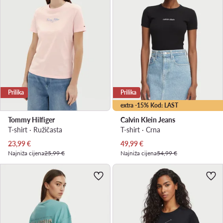
Prilika
Prilika
extra -15% Kod: LAST
Tommy Hilfiger
Calvin Klein Jeans
T-shirt · Ružičasta
T-shirt · Crna
Trenutna cijena
Trenutna cijena
23,99
€
49,99
€
Najniža cijena
25,99 €
Najniža cijena
54,99 €