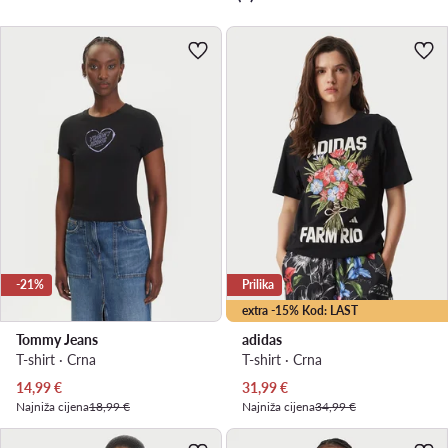
-21%
Prilika
extra -15% Kod: LAST
Tommy Jeans
adidas
T-shirt · Crna
T-shirt · Crna
Trenutna cijena
Trenutna cijena
14,99
€
31,99
€
Najniža cijena
18,99 €
Najniža cijena
34,99 €