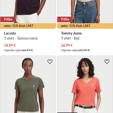
Prilika
Prilika
extra -15% Kod: LAST
extra -15% Kod: LAST
Lacoste
Tommy Jeans
T-shirt · Tamnocrvena
T-shirt · Bež
Trenutna cijena
Trenutna cijena
58,99
€
26,99
€
Najniža cijena
64,99 €
Najniža cijena
29,99 €