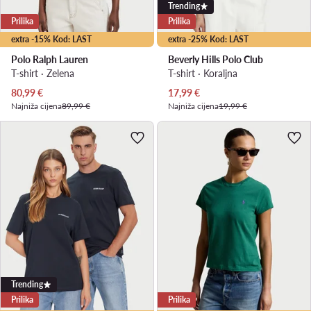
Trending
Prilika
Prilika
extra -15% Kod: LAST
extra -25% Kod: LAST
Polo Ralph Lauren
Beverly Hills Polo Club
T-shirt · Zelena
T-shirt · Koraljna
Trenutna cijena
Trenutna cijena
80,99
€
17,99
€
Najniža cijena
89,99 €
Najniža cijena
19,99 €
Trending
Prilika
Prilika