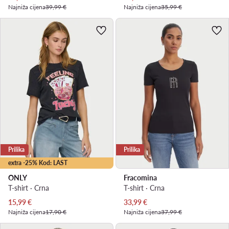
Najniža cijena
39,99 €
Najniža cijena
35,99 €
Prilika
Prilika
extra -25% Kod: LAST
ONLY
Fracomina
T-shirt · Crna
T-shirt · Crna
Trenutna cijena
Trenutna cijena
15,99
€
33,99
€
Najniža cijena
17,90 €
Najniža cijena
37,99 €