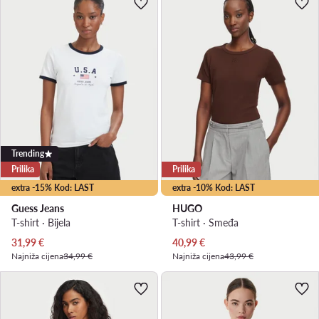
Trending
Prilika
Prilika
extra -15% Kod: LAST
extra -10% Kod: LAST
Guess Jeans
HUGO
T-shirt · Bijela
T-shirt · Smeđa
Trenutna cijena
Trenutna cijena
31,99
€
40,99
€
Najniža cijena
34,99 €
Najniža cijena
43,99 €