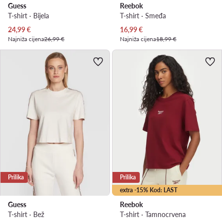
Guess
Reebok
T-shirt · Bijela
T-shirt · Smeđa
Trenutna cijena
Trenutna cijena
24,99
€
16,99
€
Najniža cijena
26,99 €
Najniža cijena
18,99 €
Prilika
Prilika
extra -15% Kod: LAST
Guess
Reebok
T-shirt · Bež
T-shirt · Tamnocrvena