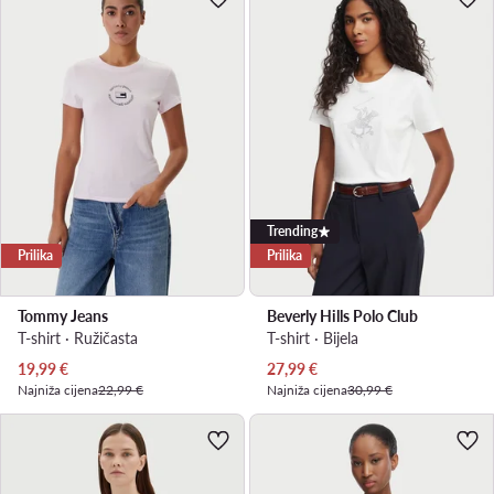
Trending
Prilika
Prilika
Tommy Jeans
Beverly Hills Polo Club
T-shirt · Ružičasta
T-shirt · Bijela
Trenutna cijena
Trenutna cijena
19,99
€
27,99
€
Najniža cijena
22,99 €
Najniža cijena
30,99 €