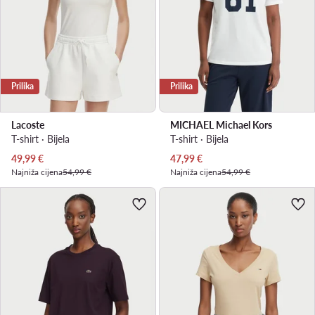
Prilika
Prilika
Lacoste
MICHAEL Michael Kors
T-shirt · Bijela
T-shirt · Bijela
Trenutna cijena
Trenutna cijena
49,99
€
47,99
€
Najniža cijena
54,99 €
Najniža cijena
54,99 €