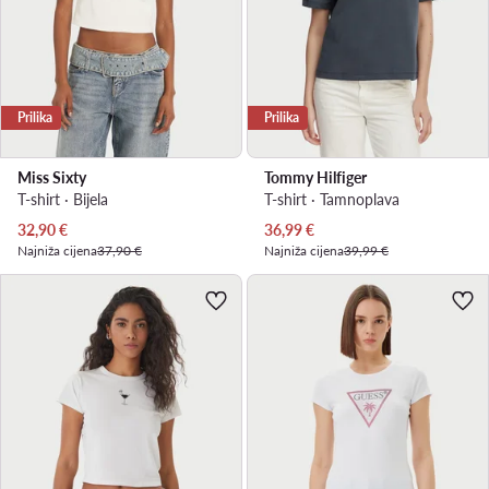
Prilika
Prilika
Miss Sixty
Tommy Hilfiger
T-shirt · Bijela
T-shirt · Tamnoplava
Trenutna cijena
Trenutna cijena
32,90
€
36,99
€
Najniža cijena
37,90 €
Najniža cijena
39,99 €