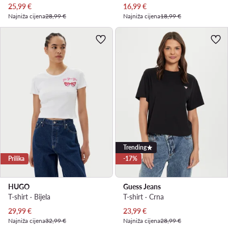
Trenutna cijena
Trenutna cijena
25,99
€
16,99
€
Najniža cijena
28,99 €
Najniža cijena
18,99 €
Trending
Prilika
-17%
HUGO
Guess Jeans
T-shirt · Bijela
T-shirt · Crna
Trenutna cijena
Trenutna cijena
29,99
€
23,99
€
Najniža cijena
32,99 €
Najniža cijena
28,99 €