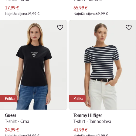
Trenutna cijena
Trenutna cijena
17,99
€
65,99
€
Najniža cijena
19,99 €
Najniža cijena
69,99 €
Prilika
Prilika
Guess
Tommy Hilfiger
T-shirt · Crna
T-shirt · Tamnoplava
Trenutna cijena
Trenutna cijena
24,99
€
41,99
€
Najniža cijena
26,99 €
Najniža cijena
43,99 €