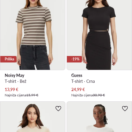
Prilika
-19%
Noisy May
Guess
T-shirt · Bež
T-shirt · Crna
Trenutna cijena
Trenutna cijena
13,99
€
24,99
€
Najniža cijena
15,99 €
Najniža cijena
30,90 €