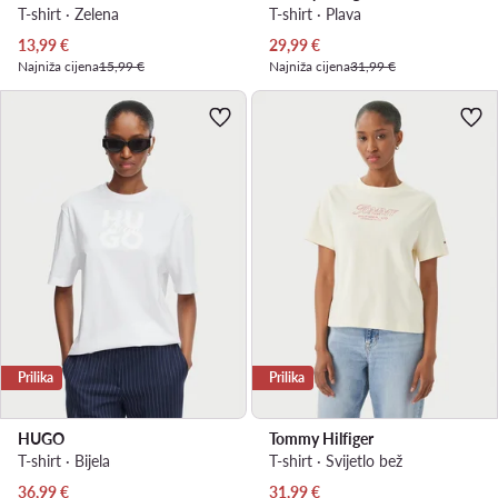
T-shirt · Zelena
T-shirt · Plava
Trenutna cijena
Trenutna cijena
13,99
€
29,99
€
Najniža cijena
15,99 €
Najniža cijena
31,99 €
Prilika
Prilika
HUGO
Tommy Hilfiger
T-shirt · Bijela
T-shirt · Svijetlo bež
Trenutna cijena
Trenutna cijena
36,99
€
31,99
€