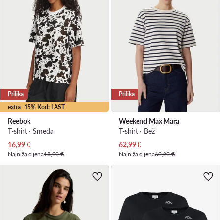
Prilika
Prilika
extra -15% Kod: LAST
Reebok
Weekend Max Mara
T-shirt · Smeđa
T-shirt · Bež
Trenutna cijena
Trenutna cijena
16,99
€
62,99
€
Najniža cijena
18,99 €
Najniža cijena
69,99 €