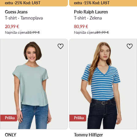
extra -25% Kod: LAST
extra -15% Kod: LAST
Guess Jeans
Polo Ralph Lauren
T-shirt · Tamnoplava
T-shirt · Zelena
Trenutna cijena
Trenutna cijena
20,99
€
80,99
€
Najniža cijena
22,99 €
Najniža cijena
89,99 €
Prilika
Prilika
ONLY
Tommy Hilfiger