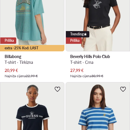
Trending
Prilika
Prilika
extra -25% Kod: LAST
Billabong
Beverly Hills Polo Club
T-shirt · Tirkizna
T-shirt · Crna
Trenutna cijena
Trenutna cijena
20,99
€
27,99
€
Najniža cijena
22,99 €
Najniža cijena
30,99 €