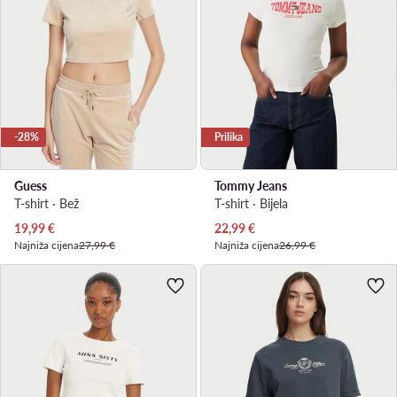
-28%
Prilika
Guess
Tommy Jeans
T-shirt · Bež
T-shirt · Bijela
Trenutna cijena
Trenutna cijena
19,99
€
22,99
€
Najniža cijena
27,99 €
Najniža cijena
26,99 €