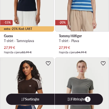
-15%
-20%
extra -25% Kod: LAST
Guess
Tommy Hilfiger
T-shirt · Tamnoplava
T-shirt · Plava
Trenutna cijena
Trenutna cijena
27,99
€
27,99
€
Najniža cijena
32,99 €
Najniža cijena
34,99 €
Sortirajte
Filtrirajte
1