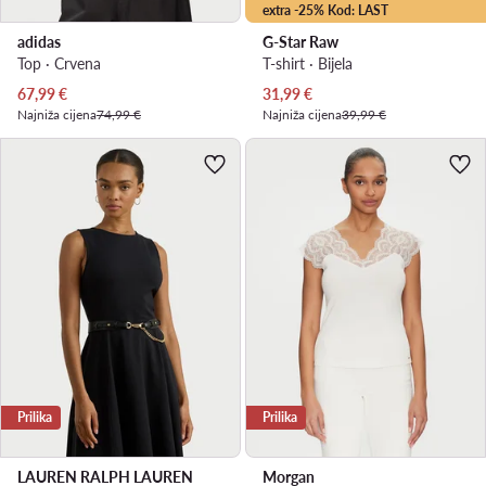
extra -25% Kod: LAST
adidas
G-Star Raw
Top · Crvena
T-shirt · Bijela
Trenutna cijena
Trenutna cijena
67,99
€
31,99
€
Najniža cijena
74,99 €
Najniža cijena
39,99 €
Prilika
Prilika
LAUREN RALPH LAUREN
Morgan