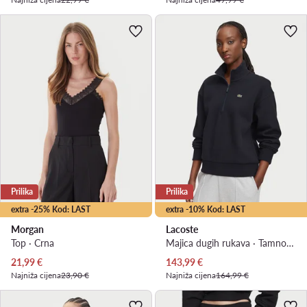
Prilika
Prilika
extra -25% Kod: LAST
extra -10% Kod: LAST
Morgan
Lacoste
Top · Crna
Majica dugih rukava · Tamnoplava · Regular Fit
Trenutna cijena
Trenutna cijena
21,99
€
143,99
€
Najniža cijena
23,90 €
Najniža cijena
164,99 €