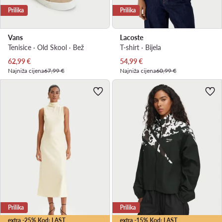
Prilika
Prilika
Vans
Lacoste
Tenisice · Old Skool · Bež
T-shirt · Bijela
Trenutna cijena
Trenutna cijena
62,99
€
54,99
€
Najniža cijena
67,99 €
Najniža cijena
60,99 €
Prilika
Prilika
extra -25% Kod: LAST
extra -15% Kod: LAST