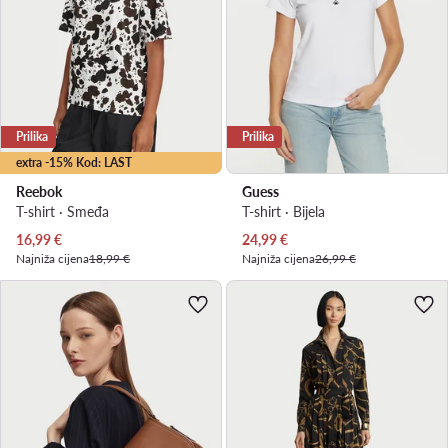
Prilika
Prilika
extra -15% Kod: LAST
Reebok
Guess
T-shirt · Smeđa
T-shirt · Bijela
Trenutna cijena
Trenutna cijena
16,99
€
24,99
€
Najniža cijena
18,99 €
Najniža cijena
26,99 €