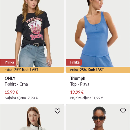
Prilika
Prilika
extra -25% Kod: LAST
extra -25% Kod: LAST
ONLY
Triumph
T-shirt · Crna
Top · Plava
Trenutna cijena
Trenutna cijena
15,99
€
19,99
€
Najniža cijena
17,90 €
Najniža cijena
21,99 €