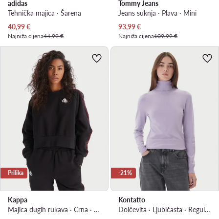
adidas
Tommy Jeans
Tehnička majica · Šarena
Jeans suknja · Plava · Mini
Trenutna cijena
Trenutna cijena
40,99
€
93,99
€
Najniža cijena
44,99 €
Najniža cijena
109,99 €
Prilika
-21%
Kappa
Kontatto
Majica dugih rukava · Crna · Regular Fit
Dolčevita · Ljubičasta · Regular Fit