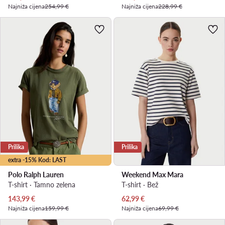
Najniža cijena
254,99 €
Najniža cijena
228,99 €
Prilika
Prilika
extra -15% Kod: LAST
Polo Ralph Lauren
Weekend Max Mara
T-shirt · Tamno zelena
T-shirt · Bež
Trenutna cijena
Trenutna cijena
143,99
€
62,99
€
Najniža cijena
159,99 €
Najniža cijena
69,99 €