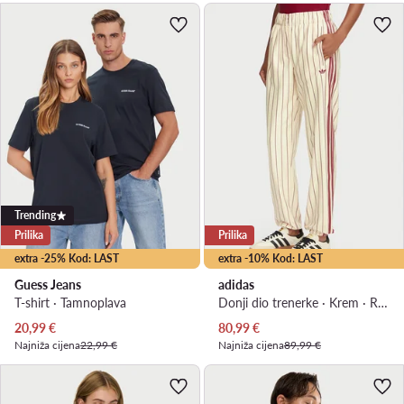
Trending
Prilika
Prilika
extra -25% Kod: LAST
extra -10% Kod: LAST
Guess Jeans
adidas
T-shirt · Tamnoplava
Donji dio trenerke · Krem · Regular Fit
Trenutna cijena
Trenutna cijena
20,99
€
80,99
€
Najniža cijena
22,99 €
Najniža cijena
89,99 €