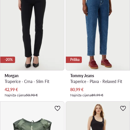
-20%
Prilika
Morgan
Tommy Jeans
Traperice · Crna · Slim Fit
Traperice · Plava · Relaxed Fit
Trenutna cijena
Trenutna cijena
42,99
€
80,99
€
Najniža cijena
53,90 €
Najniža cijena
89,99 €