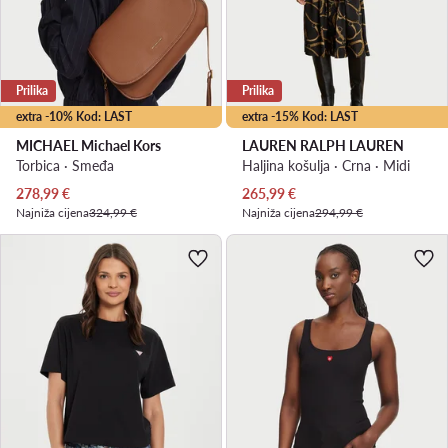
Prilika
Prilika
extra -10% Kod: LAST
extra -15% Kod: LAST
MICHAEL Michael Kors
LAUREN RALPH LAUREN
Torbica · Smeđa
Haljina košulja · Crna · Midi
Trenutna cijena
Trenutna cijena
278,99
€
265,99
€
Najniža cijena
324,99 €
Najniža cijena
294,99 €