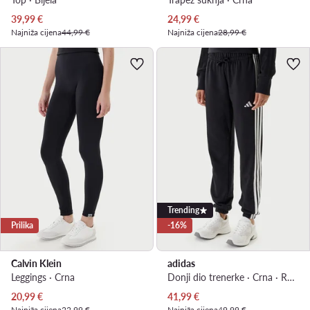
Trenutna cijena
Trenutna cijena
39,99
€
24,99
€
Najniža cijena
44,99 €
Najniža cijena
28,99 €
Trending
Prilika
-16%
Calvin Klein
adidas
Leggings · Crna
Donji dio trenerke · Crna · Regular Fit
Trenutna cijena
Trenutna cijena
20,99
€
41,99
€
Najniža cijena
22,99 €
Najniža cijena
49,99 €