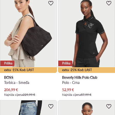
Prilika
Prilika
extra -15% Kod: LAST
extra -25% Kod: LAST
BOSS
Beverly Hills Polo Club
Torbica · Smeđa
Polo · Crna
Trenutna cijena
Trenutna cijena
206,99
€
52,99
€
Najniža cijena
229,99 €
Najniža cijena
57,99 €