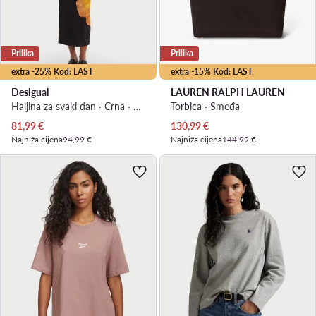
Prilika
Prilika
extra -25% Kod: LAST
extra -15% Kod: LAST
Desigual
LAUREN RALPH LAUREN
Haljina za svaki dan · Crna · Midi
Torbica · Smeđa
Trenutna cijena
Trenutna cijena
81,99
€
130,99
€
Najniža cijena
94,99 €
Najniža cijena
144,99 €