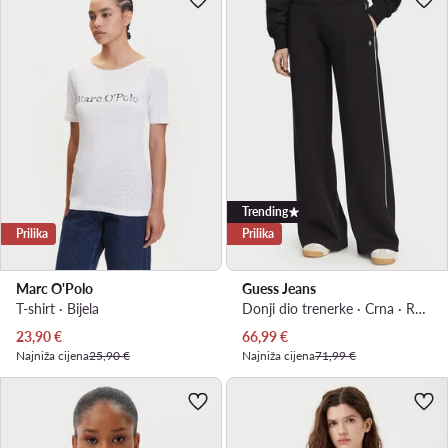
Trending
Prilika
Prilika
Marc O'Polo
Guess Jeans
T-shirt · Bijela
Donji dio trenerke · Crna · Regular Fit
Trenutna cijena
Trenutna cijena
23,90
€
66,99
€
Najniža cijena
25,90 €
Najniža cijena
71,99 €