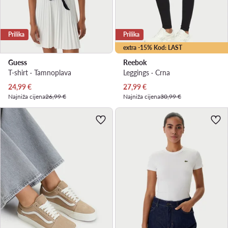
Prilika
Prilika
extra -15% Kod: LAST
Guess
Reebok
T-shirt · Tamnoplava
Leggings · Crna
Trenutna cijena
Trenutna cijena
24,99
€
27,99
€
Najniža cijena
26,99 €
Najniža cijena
30,99 €