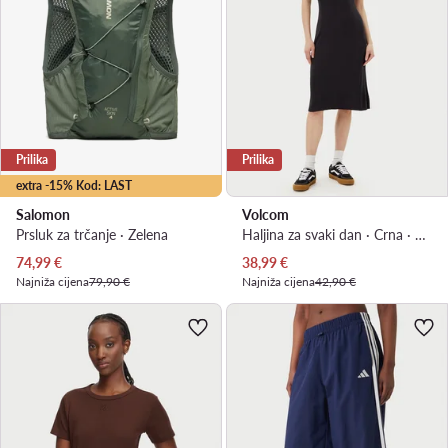
Prilika
Prilika
extra -15% Kod: LAST
Salomon
Volcom
Prsluk za trčanje · Zelena
Haljina za svaki dan · Crna · Midi
Trenutna cijena
Trenutna cijena
74,99
€
38,99
€
Najniža cijena
79,90 €
Najniža cijena
42,90 €