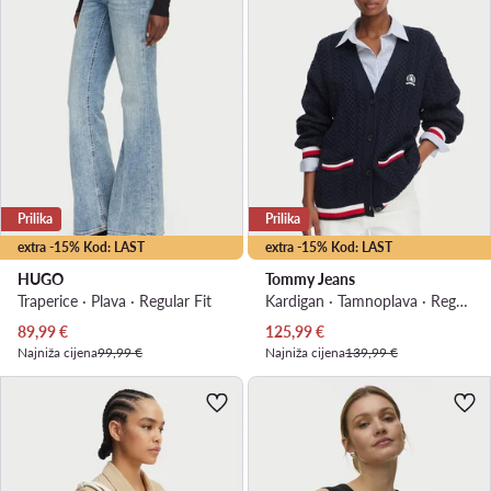
Prilika
Prilika
extra -15% Kod: LAST
extra -15% Kod: LAST
HUGO
Tommy Jeans
Traperice · Plava · Regular Fit
Kardigan · Tamnoplava · Regular Fit
Trenutna cijena
Trenutna cijena
89,99
€
125,99
€
Najniža cijena
99,99 €
Najniža cijena
139,99 €