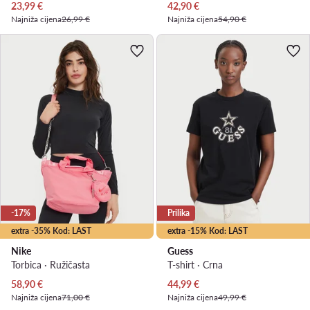
Trenutna cijena
Trenutna cijena
23,99
€
42,90
€
Najniža cijena
26,99 €
Najniža cijena
54,90 €
-17%
Prilika
extra -35% Kod: LAST
extra -15% Kod: LAST
Nike
Guess
Torbica · Ružičasta
T-shirt · Crna
Trenutna cijena
Trenutna cijena
58,90
€
44,99
€
Najniža cijena
71,00 €
Najniža cijena
49,99 €