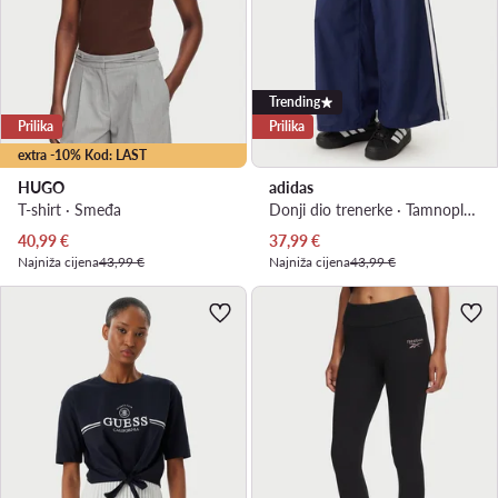
Trending
Prilika
Prilika
extra -10% Kod: LAST
HUGO
adidas
T-shirt · Smeđa
Donji dio trenerke · Tamnoplava · Relaxed Fit
Trenutna cijena
Trenutna cijena
40,99
€
37,99
€
Najniža cijena
43,99 €
Najniža cijena
43,99 €