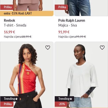
Prilika
Prilika
extra -15% Kod: LAST
Reebok
Polo Ralph Lauren
T-shirt · Smeđa
Majica · Siva
Trenutna cijena
Trenutna cijena
16,99
€
91,99
€
Najniža cijena
18,99 €
Najniža cijena
99,99 €
Trending
Trending
Prilika
-20%