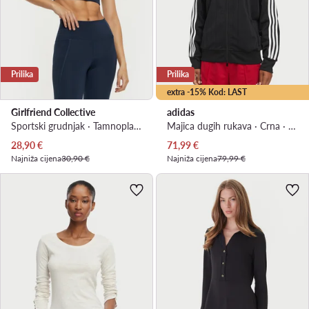
Prilika
Prilika
extra -15% Kod: LAST
Girlfriend Collective
adidas
Sportski grudnjak · Tamnoplava
Majica dugih rukava · Crna · Relaxed Fit
Trenutna cijena
Trenutna cijena
28,90
€
71,99
€
Najniža cijena
30,90 €
Najniža cijena
79,99 €