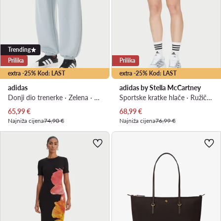
Trending
Prilika
Prilika
extra -25% Kod: LAST
extra -25% Kod: LAST
adidas
adidas by Stella McCartney
Donji dio trenerke · Zelena · Relaxed Fit
Sportske kratke hlače · Ružičasta
Trenutna cijena
Trenutna cijena
65,99
€
68,99
€
Najniža cijena
74,90 €
Najniža cijena
76,99 €