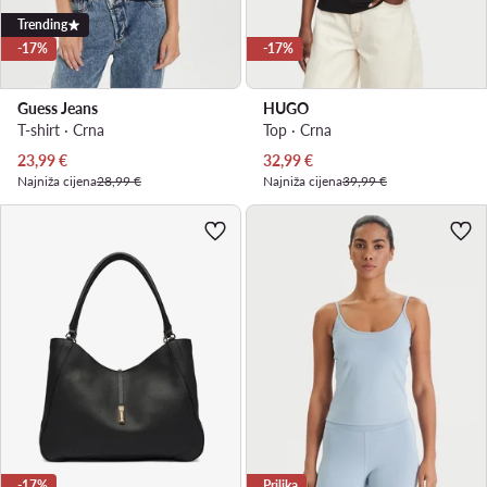
Trending
-17%
-17%
Guess Jeans
HUGO
T-shirt · Crna
Top · Crna
Trenutna cijena
Trenutna cijena
23,99
€
32,99
€
Najniža cijena
28,99 €
Najniža cijena
39,99 €
-17%
Prilika