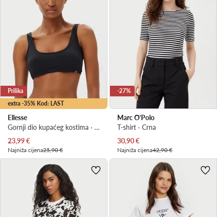
Prilika
-27%
extra -35% Kod: LAST
Ellesse
Marc O'Polo
Gornji dio kupaćeg kostima · Crna
T-shirt · Crna
Trenutna cijena
Trenutna cijena
23,99
€
30,90
€
Najniža cijena
25,90 €
Najniža cijena
42,90 €