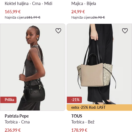
Koktel haljina · Crna · Midi
Majica · Bijela
Trenutna cijena
Trenutna cijena
165,99
€
24,99
€
Najniža cijena
181,99 €
Najniža cijena
26,90 €
Prilika
-21%
extra -25% Kod: LAST
Patrizia Pepe
TOUS
Torbica · Crna
Torbica · Bež
Trenutna cijena
Trenutna cijena
236,99
€
178,99
€