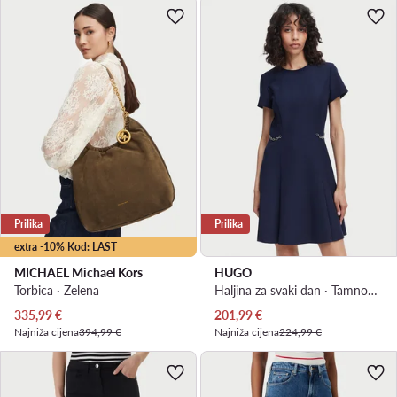
Prilika
Prilika
extra -10% Kod: LAST
MICHAEL Michael Kors
HUGO
Torbica · Zelena
Haljina za svaki dan · Tamnoplava · Mini
Trenutna cijena
Trenutna cijena
335,99
€
201,99
€
Najniža cijena
394,99 €
Najniža cijena
224,99 €