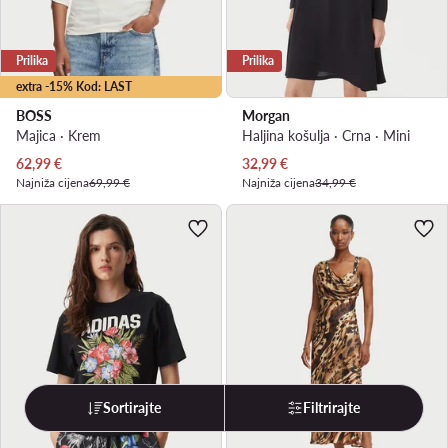
Prilika
Prilika
extra -15% Kod: LAST
BOSS
Morgan
Majica · Krem
Haljina košulja · Crna · Mini
Trenutna cijena
Trenutna cijena
62,99
€
32,99
€
Najniža cijena
69,99 €
Najniža cijena
34,99 €
Sortirajte
Filtrirajte