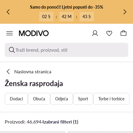
PRIJEĐI NA GLAVNI SADRŽAJ
PRIJEĐI NA PRETRAŽIVANJE
Samo do ponoći! Ljetni popusti do -35%
02 S
:
42 M
:
41 S
Traži brend, proizvod, stil
Naslovna stranica
Ženska rasprodaja
Dodaci
Obuća
Odjeća
Sport
Torbe i torbice
Proizvodi: 46.694
·
Izabrani filteri (1)