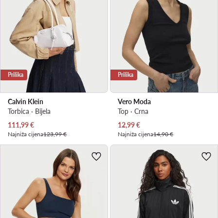
Prilika
Prilika
Calvin Klein
Vero Moda
Torbica · Bijela
Top · Crna
Trenutna cijena
Trenutna cijena
111,99
€
12,99
€
Najniža cijena
123,99 €
Najniža cijena
14,90 €