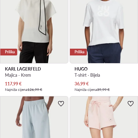
Prilika
Prilika
KARL LAGERFELD
HUGO
Majica · Krem
T-shirt · Bijela
Trenutna cijena
Trenutna cijena
117,99
€
36,99
€
Najniža cijena
126,99 €
Najniža cijena
39,99 €