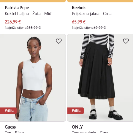
Patrizia Pepe
Reebok
Koktel haljina · Žuta · Midi
Prijelazna jakna · Crna
Trenutna cijena
Trenutna cijena
226,99
€
65,99
€
Najniža cijena
238,99 €
Najniža cijena
69,99 €
Prilika
Prilika
Guess
ONLY
Top · Bijela
Trapez suknja · Crna