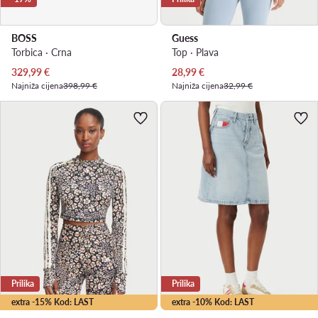
BOSS
Guess
Torbica · Crna
Top · Plava
Trenutna cijena
Trenutna cijena
329,99
€
28,99
€
Najniža cijena
398,99 €
Najniža cijena
32,99 €
Prilika
Prilika
extra -15% Kod: LAST
extra -10% Kod: LAST