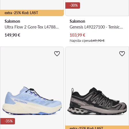
-30%
extra -25% Kod: LAST
Salomon
Salomon
Ultra Flow 2 Gore-Tex L47884400 · Tenisice za trčanje
Genesis L49227100 · Tenisice za trčanje
Trenutna cijena
149,90
€
103,99
€
Najniža cijena
149,90 €
-35%
extra -15% Kod: LAST