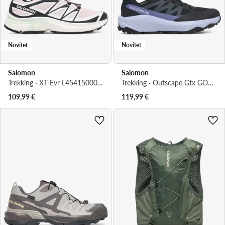
Novitet
Novitet
Salomon
Salomon
Trekking · XT-Evr L45415000 · Svijetlo roza
Trekking · Outscape Gtx GORE-TEX L49233300 · Crna
109,99
€
119,99
€