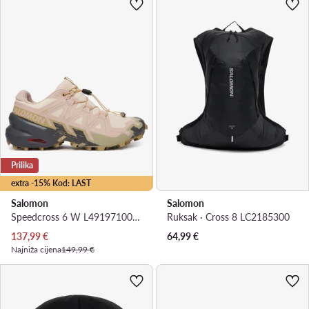
Prilika
extra -15% Kod: LAST
Salomon
Salomon
Speedcross 6 W L49197100 · Tenisice za trčanje
Ruksak · Cross 8 LC2185300
Trenutna cijena
137,99
€
64,99
€
Najniža cijena
149,99 €