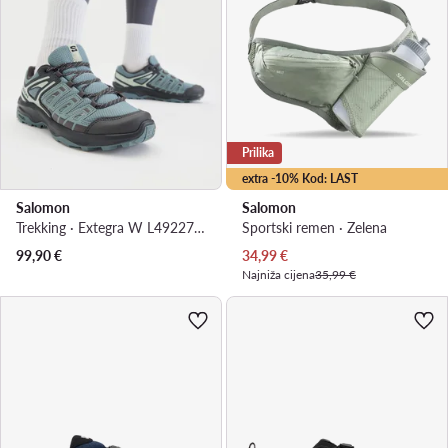
Prilika
extra -10% Kod: LAST
Salomon
Salomon
Trekking · Extegra W L49227400 · Siva
Sportski remen · Zelena
Trenutna cijena
99,90
€
34,99
€
Najniža cijena
35,99 €