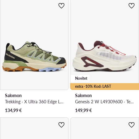
Novitet
extra -10% Kod: LAST
Salomon
Salomon
Trekking · X Ultra 360 Edge L49097300 · Zelena
Genesis 2 W L49309600 · Tenisice za trčanje
134,99
€
149,99
€