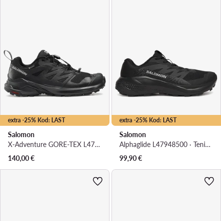
extra -25% Kod: LAST
extra -25% Kod: LAST
Salomon
Salomon
X-Adventure GORE-TEX L47321800 · Tenisice za trčanje
Alphaglide L47948500 · Tenisice za trčanje
140,00
€
99,90
€