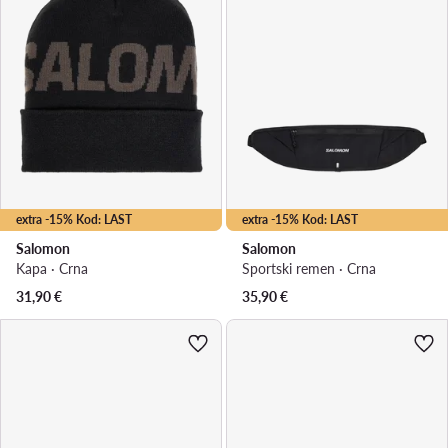
extra -15% Kod: LAST
extra -15% Kod: LAST
Salomon
Salomon
Kapa · Crna
Sportski remen · Crna
31,90
€
35,90
€