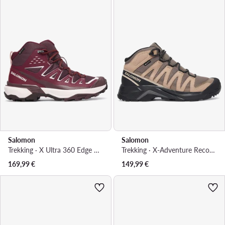
Salomon
Salomon
Trekking · X Ultra 360 Edge Mid GORE-TEX L49223400 · Tamnocrvena
Trekking · X-Adventure Recon Mid Gtx L49095500 · Smeđa
169,99
€
149,99
€