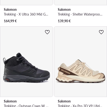
Salomon
Salomon
Trekking · X Ultra 360 Mid GTX L45390700 · Siva
Trekking · Shelter Waterproof L47855000 · Crna
164,99
€
139,90
€
Salomon
Salomon
Trekking · Outsnap Cswp W 411101 20 V0 · Crna
Trekking · Xa Pro 3D V9 Lifelong L49153900 · Bež