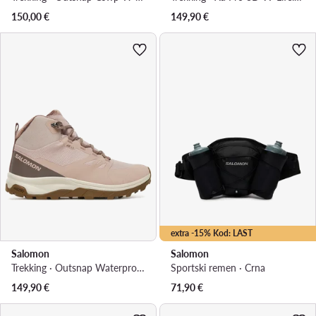
150,00
€
149,90
€
extra -15% Kod: LAST
Salomon
Salomon
Trekking · Outsnap Waterproof L47854100 · Ružičasta
Sportski remen · Crna
149,90
€
71,90
€