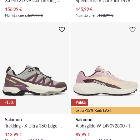
Xa Pro 3D V9 Gtx Lifelong W GORE-TEX L49297300 · Tenisice za trčanje
Speedcross 6 Gore-Tex L47880400 · Tenisice za trčanje
Trenutna cijena
Trenutna cijena
156,99
€
145,99
€
Najniža cijena
169,99 €
Najniža cijena
152,99 €
-15%
Prilika
extra -15% Kod: LAST
Salomon
Salomon
Trekking · X Ultra 360 Edge W L49097500 · Šarena
Alphaglide W L49092800 · Tenisice za trčanje
Trenutna cijena
Trenutna cijena
113,99
€
89,99
€