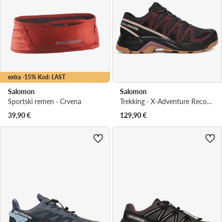
extra -15% Kod: LAST
Salomon
Salomon
Sportski remen · Crvena
Trekking · X-Adventure Recon Gtx L49096600 · Smeđa
39,90
€
129,90
€