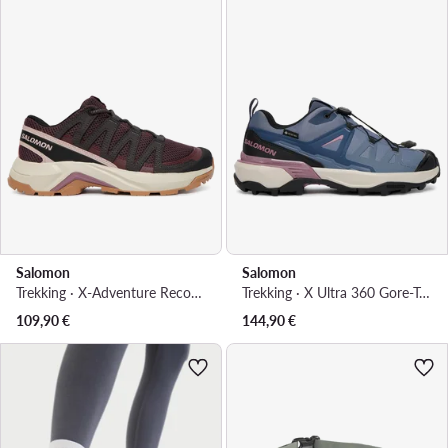
Salomon
Salomon
Trekking · X-Adventure Recon W L49097700 · Ljubičasta
Trekking · X Ultra 360 Gore-Tex L49227000 · Plava
109,90
€
144,90
€