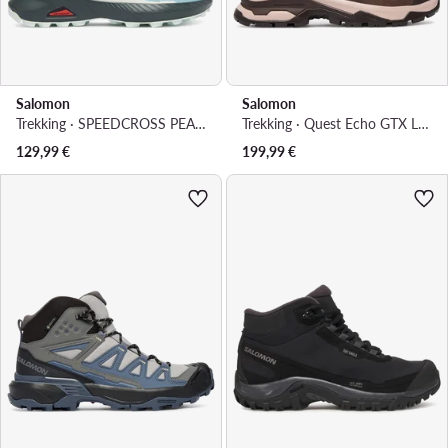
Salomon
Salomon
Trekking · SPEEDCROSS PEAK GORE-TEX L47974500 · Plava
Trekking · Quest Echo GTX L47968500 L47968500 · Smeđa
129,99
€
199,99
€