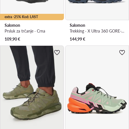
extra -25% Kod: LAST
Salomon
Salomon
Prsluk za trčanje · Crna
Trekking · X Ultra 360 GORE-TEX L45391700 · Ljubičasta
109,90
€
144,99
€