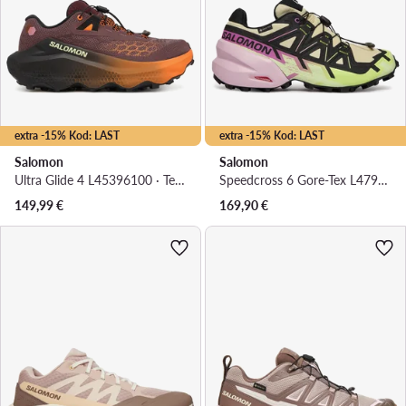
extra -15% Kod: LAST
extra -15% Kod: LAST
Salomon
Salomon
Ultra Glide 4 L45396100 · Tenisice za trčanje
Speedcross 6 Gore-Tex L47985700 · Tenisice za trčanje
149,99
€
169,90
€