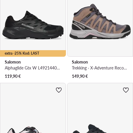
extra -25% Kod: LAST
Salomon
Salomon
Alphaglide Gtx W L49214400 · Tenisice za trčanje
Trekking · X-Adventure Recon Mid Gore-Tex L47753400 · Ljubičasta
119,90
€
149,90
€