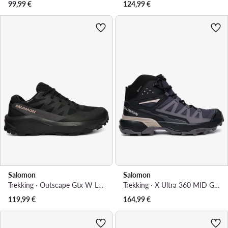
99,99
€
124,99
€
Salomon
Salomon
Trekking · Outscape Gtx W L49229100 · Tamnoplava
Trekking · X Ultra 360 MID GTX L49101500 · Tamno siva
119,99
€
164,99
€