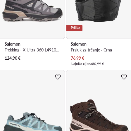
Prilika
Salomon
Salomon
Trekking · X Ultra 360 L49103900 · Siva
Prsluk za trčanje · Crna
Trenutna cijena
124,90
€
76,99
€
Najniža cijena
80,99 €