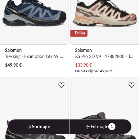
Prilika
Salomon
Salomon
Trekking · Examotion Gtx W L49137100 · Tamnoplava
Xa Pro 3D V9 L47882800 · Trekking
Trenutna cijena
149,90
€
133,90
€
Najniža cijena
149,90 €
Sortirajte
Filtrirajte
1