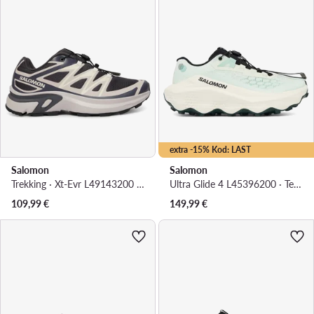
extra -15% Kod: LAST
Salomon
Salomon
Trekking · Xt-Evr L49143200 · Tamnocrvena
Ultra Glide 4 L45396200 · Tenisice za trčanje
109,99
€
149,99
€