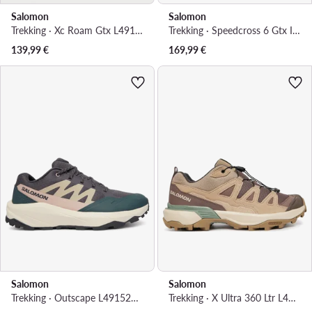
Salomon
Salomon
Trekking · Xc Roam Gtx L49126100 · Zelena
Trekking · Speedcross 6 Gtx Icon L45486900 · Svijetlo zelena
139,99
€
169,99
€
Salomon
Salomon
Trekking · Outscape L49152400 · Ljubičasta
Trekking · X Ultra 360 Ltr L49158200 · Bež