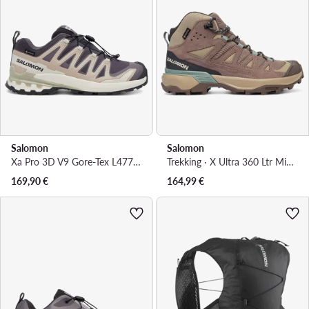
Salomon
Salomon
Xa Pro 3D V9 Gore-Tex L47744700 · Trekking
Trekking · X Ultra 360 Ltr Mid Gtx W L49158400 · Kaki
169,90
€
164,99
€