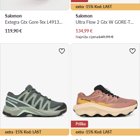
extra -15% Kod: LAST
Salomon
Salomon
Extegra Gtx Gore-Tex L49135500 · Trekking
Ultra Flow 2 Gtx W GORE-TEX L49299500 · Tenisice za trčanje
Trenutna cijena
119,90
€
134,99
€
Najniža cijena
149,99 €
Prilika
extra -15% Kod: LAST
extra -15% Kod: LAST