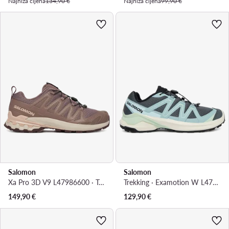
Najniža cijena
134,90 €
Najniža cijena
99,90 €
Salomon
Salomon
Xa Pro 3D V9 L47986600 · Trekking
Trekking · Examotion W L47962300 · Zelena
149,90
€
129,90
€