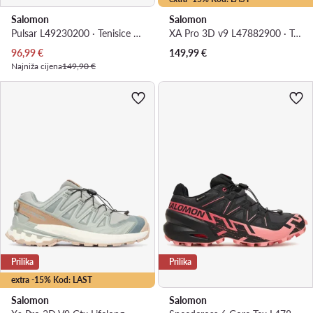
Salomon
Salomon
Pulsar L49230200 · Tenisice za trčanje
XA Pro 3D v9 L47882900 · Tenisice za trčanje
Trenutna cijena
96,99
€
149,99
€
Najniža cijena
149,90 €
Prilika
Prilika
extra -15% Kod: LAST
Salomon
Salomon