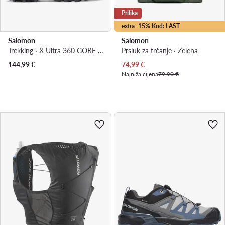
Prilika
extra -15% Kod: LAST
Salomon
Salomon
Trekking · X Ultra 360 GORE-TEX L45391800 · Bež
Prsluk za trčanje · Zelena
Trenutna cijena
144,99
€
74,99
€
Najniža cijena
79,90 €