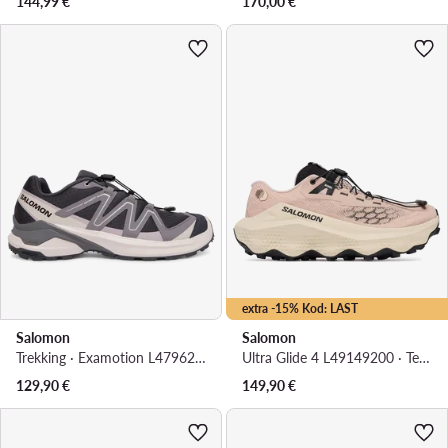
144,99
€
170,00
€
extra -15% Kod: LAST
Salomon
Salomon
Trekking · Examotion L47962200 · Siva
Ultra Glide 4 L49149200 · Tenisice za trčanje
129,90
€
149,90
€