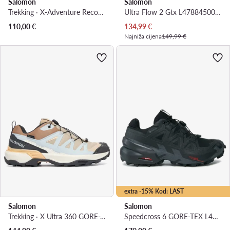
Salomon
Salomon
Trekking · X-Adventure Recon L47813600 · Zelena
Ultra Flow 2 Gtx L47884500 · Tenisice za trčanje
Trenutna cijena
110,00
€
134,99
€
Najniža cijena
149,99 €
extra -15% Kod: LAST
Salomon
Salomon
Trekking · X Ultra 360 GORE-TEX L45395300 · Šarena
Speedcross 6 GORE-TEX L41743400 · Tenisice za trčanje