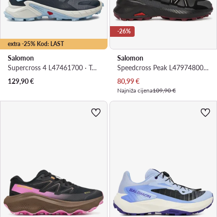
-26%
extra -25% Kod: LAST
Salomon
Salomon
Supercross 4 L47461700 · Tenisice za trčanje
Speedcross Peak L47974800 · Tenisice za trčanje
Trenutna cijena
129,90
€
80,99
€
Najniža cijena
109,90 €