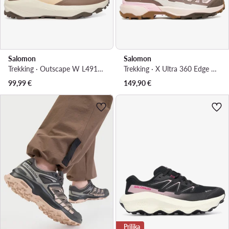
Salomon
Salomon
Trekking · Outscape W L49153400 · Ružičasta
Trekking · X Ultra 360 Edge Gore-Tex L47981800 · Smeđa
99,99
€
149,90
€
Prilika