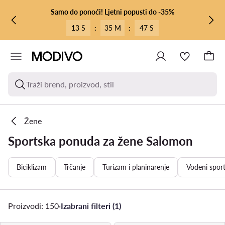
PRIJEĐI NA GLAVNI SADRŽAJ
PRIJEĐI NA PRETRAŽIVANJE
Samo do ponoći! Ljetni popusti do -35%
13 S
:
35 M
:
45 S
Traži brend, proizvod, stil
Žene
Sportska ponuda za žene Salomon
Biciklizam
Trčanje
Turizam i planinarenje
Vodeni sport
Proizvodi: 150
·
Izabrani filteri (1)