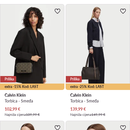
Prilika
Prilika
extra -15% Kod: LAST
extra -25% Kod: LAST
Calvin Klein
Calvin Klein
Torbica · Smeđa
Torbica · Smeđa
Trenutna cijena
Trenutna cijena
102,99
€
139,99
€
Najniža cijena
109,99 €
Najniža cijena
149,99 €