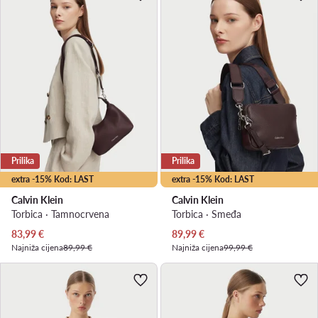
Prilika
Prilika
extra -15% Kod: LAST
extra -15% Kod: LAST
Calvin Klein
Calvin Klein
Torbica · Tamnocrvena
Torbica · Smeđa
Trenutna cijena
Trenutna cijena
83,99
€
89,99
€
Najniža cijena
89,99 €
Najniža cijena
99,99 €