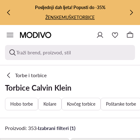
PRIJEĐI NA GLAVNI SADRŽAJ
PRIJEĐI NA PRETRAŽIVANJE
Posljednji dah ljeta! Popusti do -35%
ŽENSKE
MUŠKE
TORBICE
Traži brend, proizvod, stil
Torbe i torbice
Torbice Calvin Klein
Hobo torbe
Košare
Kovčeg torbice
Poštarske torbe
Proizvodi: 353
·
Izabrani filteri (1)