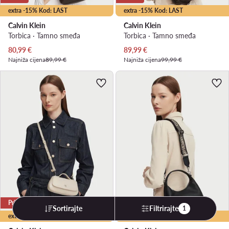
extra -15% Kod: LAST
extra -15% Kod: LAST
Calvin Klein
Calvin Klein
Torbica · Tamno smeđa
Torbica · Tamno smeđa
Trenutna cijena
Trenutna cijena
80,99
€
89,99
€
Najniža cijena
89,99 €
Najniža cijena
99,99 €
Prilika
Prilika
Sortirajte
Filtrirajte
1
extra -15% Kod: LAST
extra -15% Kod: LAST