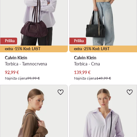
Prilika
Prilika
extra -15% Kod: LAST
extra -25% Kod: LAST
Calvin Klein
Calvin Klein
Torbica · Tamnocrvena
Torbica · Crna
Trenutna cijena
Trenutna cijena
92,99
€
139,99
€
Najniža cijena
99,99 €
Najniža cijena
149,99 €