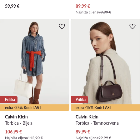
Trenutna cijena
59,99
€
89,99
€
Najniža cijena
99,99 €
Prilika
Prilika
extra -25% Kod: LAST
extra -15% Kod: LAST
Calvin Klein
Calvin Klein
Torbica · Bijela
Torbica · Tamnocrvena
Trenutna cijena
Trenutna cijena
106,99
€
89,99
€
Najniža cijena
112,90 €
Najniža cijena
99,99 €