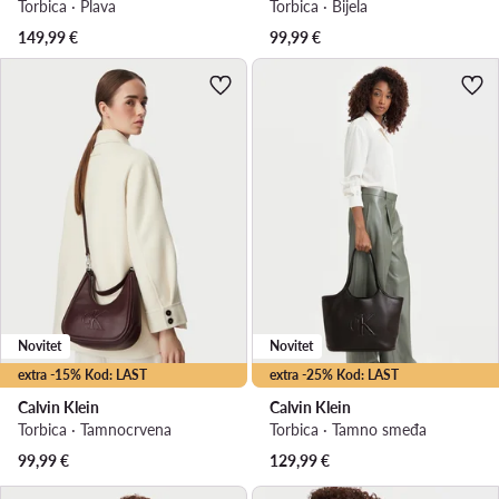
Torbica · Plava
Torbica · Bijela
149,99
€
99,99
€
Novitet
Novitet
extra -15% Kod: LAST
extra -25% Kod: LAST
Calvin Klein
Calvin Klein
Torbica · Tamnocrvena
Torbica · Tamno smeđa
99,99
€
129,99
€