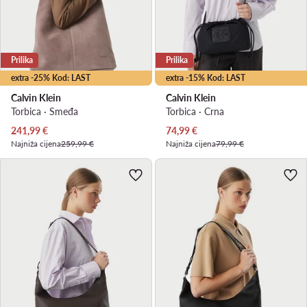
Prilika
Prilika
extra -25% Kod: LAST
extra -15% Kod: LAST
Calvin Klein
Calvin Klein
Torbica · Smeđa
Torbica · Crna
Trenutna cijena
Trenutna cijena
241,99
€
74,99
€
Najniža cijena
259,99 €
Najniža cijena
79,99 €