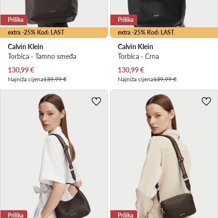
Prilika
Prilika
extra -25% Kod: LAST
extra -25% Kod: LAST
Calvin Klein
Calvin Klein
Torbica · Tamno smeđa
Torbica · Crna
Trenutna cijena
Trenutna cijena
130,99
€
130,99
€
Najniža cijena
139,99 €
Najniža cijena
139,99 €
Prilika
Prilika