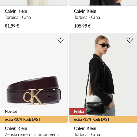
Calvin Klein
Calvin Klein
Torbica · Crna
Torbica · Crna
81,99
€
105,99
€
Novitet
Prilika
extra -10% Kod: LAST
extra -15% Kod: LAST
Calvin Klein
Calvin Klein
Ženski remen · Tamnocrvena
Torbica · Crna