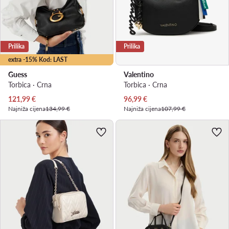
Prilika
Prilika
extra -15% Kod: LAST
Guess
Valentino
Torbica · Crna
Torbica · Crna
Trenutna cijena
Trenutna cijena
121,99
€
96,99
€
Najniža cijena
134,99 €
Najniža cijena
107,99 €