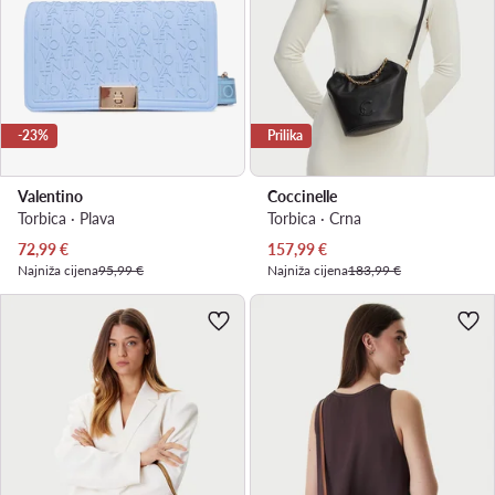
-23%
Prilika
Valentino
Coccinelle
Torbica · Plava
Torbica · Crna
Trenutna cijena
Trenutna cijena
72,99
€
157,99
€
Najniža cijena
95,99 €
Najniža cijena
183,99 €