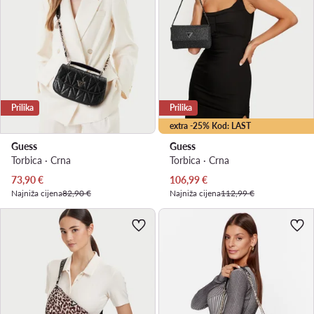
Prilika
Prilika
extra -25% Kod: LAST
Guess
Guess
Torbica · Crna
Torbica · Crna
Trenutna cijena
Trenutna cijena
73,90
€
106,99
€
Najniža cijena
82,90 €
Najniža cijena
112,99 €