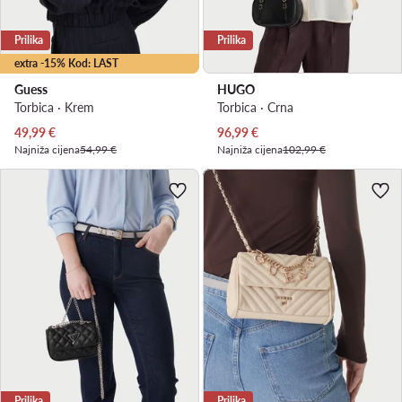
Prilika
Prilika
extra -15% Kod: LAST
Guess
HUGO
Torbica · Krem
Torbica · Crna
Trenutna cijena
Trenutna cijena
49,99
€
96,99
€
Najniža cijena
54,99 €
Najniža cijena
102,99 €
Prilika
Prilika