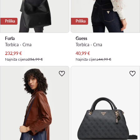
Prilika
Prilika
Furla
Guess
Torbica · Crna
Torbica · Crna
Trenutna cijena
Trenutna cijena
232,99
€
40,99
€
Najniža cijena
256,99 €
Najniža cijena
44,99 €