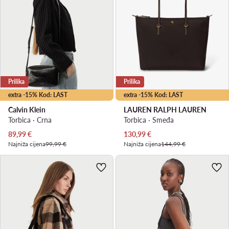
Prilika
Prilika
extra -15% Kod: LAST
extra -15% Kod: LAST
Calvin Klein
LAUREN RALPH LAUREN
Torbica · Crna
Torbica · Smeđa
Trenutna cijena
Trenutna cijena
89,99
€
130,99
€
Najniža cijena
99,99 €
Najniža cijena
144,99 €