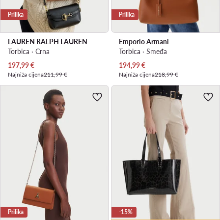
Prilika
Prilika
LAUREN RALPH LAUREN
Emporio Armani
Torbica · Crna
Torbica · Smeđa
Trenutna cijena
Trenutna cijena
197,99
€
194,99
€
Najniža cijena
211,99 €
Najniža cijena
218,99 €
Prilika
-15%