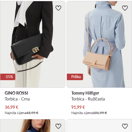
-15%
Prilika
GINO ROSSI
Tommy Hilfiger
Torbica · Crna
Torbica · Ružičasta
Trenutna cijena
Trenutna cijena
36,99
€
91,99
€
Najniža cijena
43,99 €
Najniža cijena
101,99 €