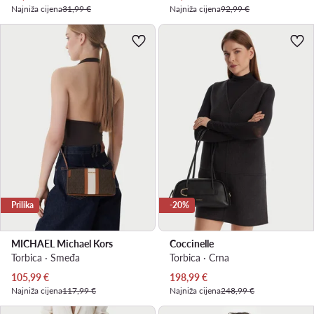
Najniža cijena
31,99 €
Najniža cijena
92,99 €
Prilika
-20%
MICHAEL Michael Kors
Coccinelle
Torbica · Smeđa
Torbica · Crna
Trenutna cijena
Trenutna cijena
105,99
€
198,99
€
Najniža cijena
117,99 €
Najniža cijena
248,99 €