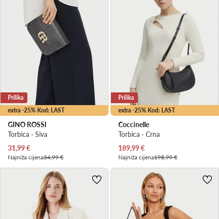
Prilika
Prilika
extra -25% Kod: LAST
extra -25% Kod: LAST
GINO ROSSI
Coccinelle
Torbica · Siva
Torbica · Crna
Trenutna cijena
Trenutna cijena
31,99
€
189,99
€
Najniža cijena
34,99 €
Najniža cijena
198,99 €