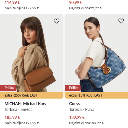
Trenutna cijena
Trenutna cijena
114,99
€
90,99
€
Najniža cijena
127,99 €
Najniža cijena
99,99 €
Prilika
Prilika
extra -25% Kod: LAST
extra -15% Kod: LAST
MICHAEL Michael Kors
Guess
Torbica · Smeđa
Torbica · Plava
Trenutna cijena
Trenutna cijena
185,99
€
139,99
€
Najniža cijena
194,99 €
Najniža cijena
154,99 €