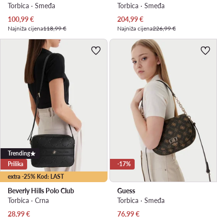
Torbica · Smeđa
Torbica · Smeđa
Trenutna cijena
Trenutna cijena
100,99
€
204,99
€
Najniža cijena
118,99 €
Najniža cijena
226,99 €
Trending
Prilika
-17%
extra -25% Kod: LAST
Beverly Hills Polo Club
Guess
Torbica · Crna
Torbica · Smeđa
Trenutna cijena
Trenutna cijena
28,99
€
76,99
€