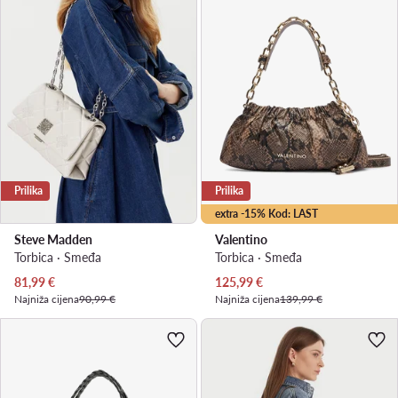
Prilika
Prilika
extra -15% Kod: LAST
Steve Madden
Valentino
Torbica · Smeđa
Torbica · Smeđa
Trenutna cijena
Trenutna cijena
81,99
€
125,99
€
Najniža cijena
90,99 €
Najniža cijena
139,99 €