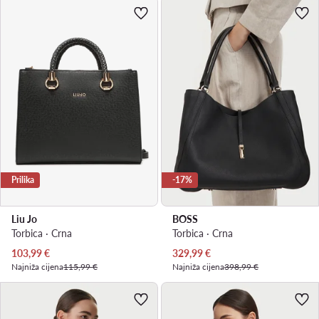
Prilika
-17%
Liu Jo
BOSS
Torbica · Crna
Torbica · Crna
Trenutna cijena
Trenutna cijena
103,99
€
329,99
€
Najniža cijena
115,99 €
Najniža cijena
398,99 €