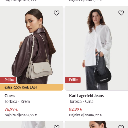
Prilika
Prilika
extra -15% Kod: LAST
Guess
Karl Lagerfeld Jeans
Torbica · Krem
Torbica · Crna
Trenutna cijena
Trenutna cijena
76,99
€
82,99
€
Najniža cijena
84,99 €
Najniža cijena
86,99 €