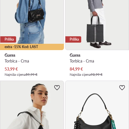
Prilika
Prilika
extra -15% Kod: LAST
Guess
Guess
Torbica · Crna
Torbica · Crna
Trenutna cijena
Trenutna cijena
53,99
€
84,99
€
Najniža cijena
59,99 €
Najniža cijena
93,99 €