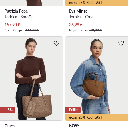
extra -25% Kod: LAST
Patrizia Pepe
Eva Minge
Torbica · Smeđa
Torbica · Crna
Trenutna cijena
Trenutna cijena
157,90
€
36,99
€
Najniža cijena
166,90 €
Najniža cijena
43,99 €
-15%
Prilika
extra -25% Kod: LAST
Guess
BOSS