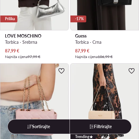
Prilika
-17%
LOVE MOSCHINO
Guess
Torbica · Srebrna
Torbica · Crna
Trenutna cijena
Trenutna cijena
87,99
€
87,99
€
Najniža cijena
97,99 €
Najniža cijena
106,99 €
Sortirajte
Filtrirajte
Trending