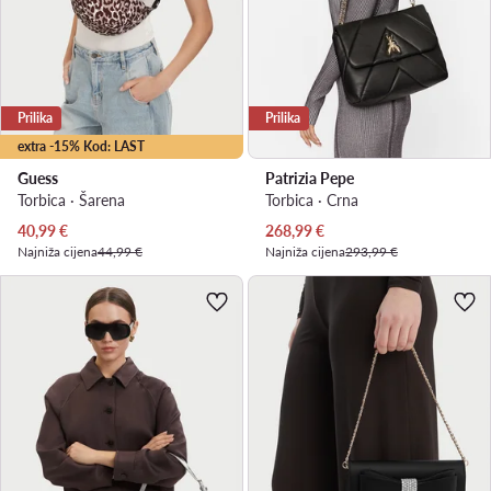
Prilika
Prilika
extra -15% Kod: LAST
Guess
Patrizia Pepe
Torbica · Šarena
Torbica · Crna
Trenutna cijena
Trenutna cijena
40,99
€
268,99
€
Najniža cijena
44,99 €
Najniža cijena
293,99 €