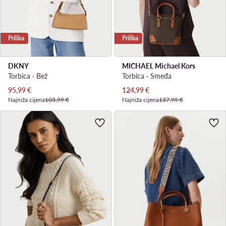
Prilika
Prilika
DKNY
MICHAEL Michael Kors
Torbica · Bež
Torbica · Smeđa
Trenutna cijena
Trenutna cijena
95,99
€
124,99
€
Najniža cijena
103,99 €
Najniža cijena
137,99 €