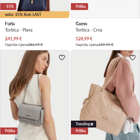
-15%
Prilika
extra -25% Kod: LAST
Furla
Guess
Torbica · Plava
Torbica · Crna
Trenutna cijena
Trenutna cijena
241,99
€
128,99
€
Najniža cijena
284,99 €
Najniža cijena
139,99 €
Trending
Prilika
Prilika