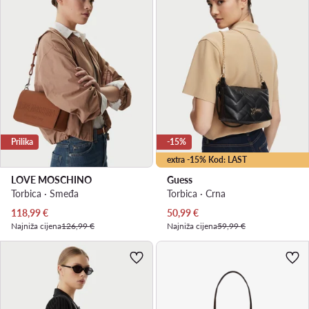
Prilika
-15%
extra -15% Kod: LAST
LOVE MOSCHINO
Guess
Torbica · Smeđa
Torbica · Crna
Trenutna cijena
Trenutna cijena
118,99
€
50,99
€
Najniža cijena
126,99 €
Najniža cijena
59,99 €