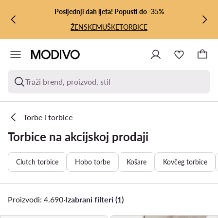
PRIJEĐI NA GLAVNI SADRŽAJ
PRIJEĐI NA PRETRAŽIVANJE
Posljednji dah ljeta! Popusti do -35%
ŽENSKE
MUŠKE
TORBICE
Traži brend, proizvod, stil
Torbe i torbice
Torbice na akcijskoj prodaji
Clutch torbice
Hobo torbe
Košare
Kovčeg torbice
Proizvodi: 4.690
·
Izabrani filteri (1)