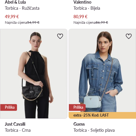
Abel & Lula
Valentino
Torbica · Ružičasta
Torbica · Bijela
Trenutna cijena
Trenutna cijena
49,99
€
80,99
€
Najniža cijena
54,99 €
Najniža cijena
86,99 €
Prilika
Prilika
extra -25% Kod: LAST
Just Cavalli
Guess
Torbica · Crna
Torbica · Svijetlo plava