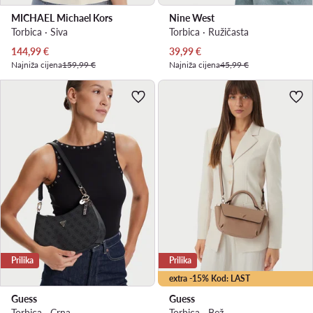
MICHAEL Michael Kors
Nine West
Torbica · Siva
Torbica · Ružičasta
Trenutna cijena
Trenutna cijena
144,99
€
39,99
€
Najniža cijena
159,99 €
Najniža cijena
45,99 €
Prilika
Prilika
extra -15% Kod: LAST
Guess
Guess
Torbica · Crna
Torbica · Bež