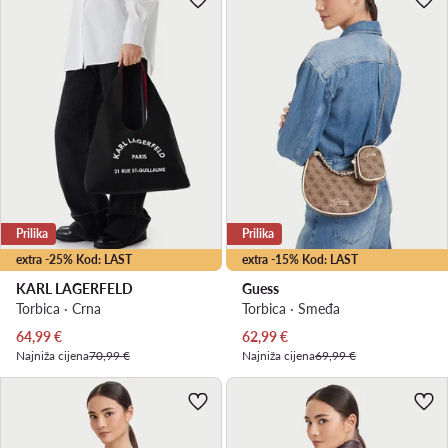
Prilika
Prilika
extra -25% Kod: LAST
extra -15% Kod: LAST
KARL LAGERFELD
Guess
Torbica · Crna
Torbica · Smeđa
Trenutna cijena
Trenutna cijena
64,99
€
62,99
€
Najniža cijena
70,99 €
Najniža cijena
69,99 €