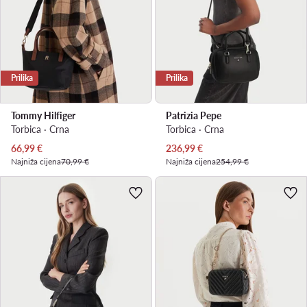
Prilika
Prilika
Tommy Hilfiger
Patrizia Pepe
Torbica · Crna
Torbica · Crna
Trenutna cijena
Trenutna cijena
66,99
€
236,99
€
Najniža cijena
70,99 €
Najniža cijena
254,99 €