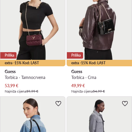
Prilika
Prilika
extra -15% Kod: LAST
extra -15% Kod: LAST
Guess
Guess
Torbica · Tamnocrvena
Torbica · Crna
Trenutna cijena
Trenutna cijena
53,99
€
49,99
€
Najniža cijena
59,99 €
Najniža cijena
54,99 €