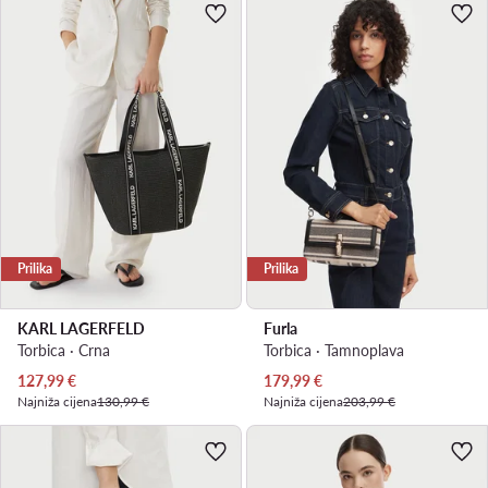
Prilika
Prilika
KARL LAGERFELD
Furla
Torbica · Crna
Torbica · Tamnoplava
Trenutna cijena
Trenutna cijena
127,99
€
179,99
€
Najniža cijena
130,99 €
Najniža cijena
203,99 €