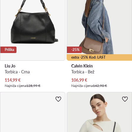
Prilika
-25%
extra -25% Kod: LAST
Liu Jo
Calvin Klein
Torbica · Crna
Torbica · Bež
Trenutna cijena
Trenutna cijena
114,99
€
106,99
€
Najniža cijena
128,99 €
Najniža cijena
142,90 €