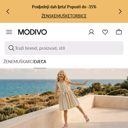
PRIJEĐI NA GLAVNI SADRŽAJ
PRIJEĐI NA PRETRAŽIVANJE
Posljednji dah ljeta! Popusti do -35%
ŽENSKE
MUŠKE
TORBICE
Traži brend, proizvod, stil
ŽENE
MUŠKARCI
DJECA