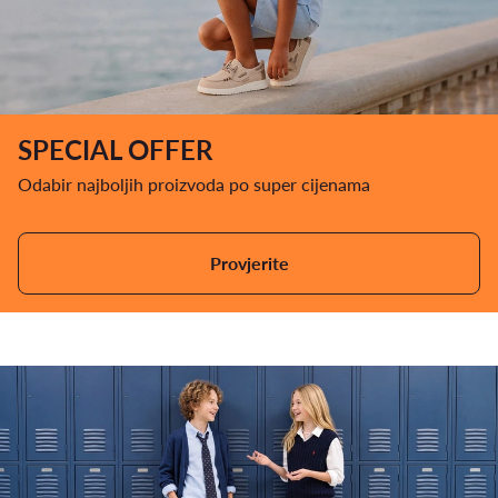
SPECIAL OFFER
Odabir najboljih proizvoda po super cijenama
Provjerite