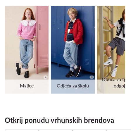
Obuća za tjele
Majice
Odjeća za školu
odgoj
Otkrij ponudu vrhunskih brendova