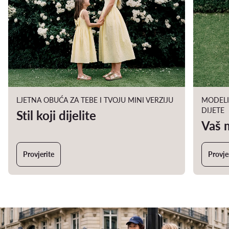
LJETNA OBUĆA ZA TEBE I TVOJU MINI VERZIJU
MODELI 
DIJETE
Stil koji dijelite
Vaš 
Provjerite
Provje