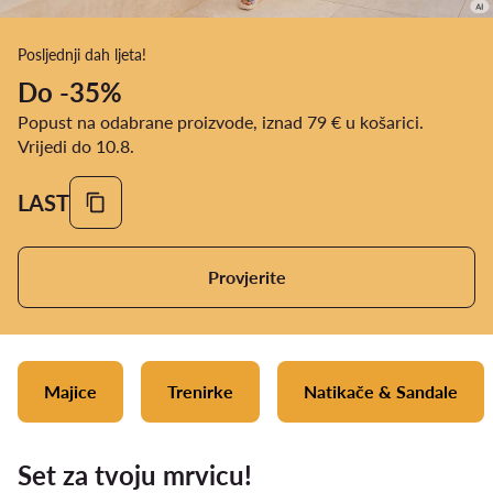
Posljednji dah ljeta!
Do -35%
Popust na odabrane proizvode, iznad 79 € u košarici.
Vrijedi do 10.8.
LAST
Provjerite
Majice
Trenirke
Natikače & Sandale
Set za tvoju mrvicu!