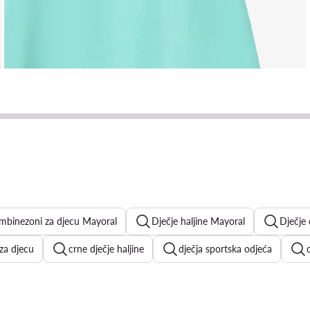
ombinezoni za djecu Mayoral
Dječje haljine Mayoral
Dječje 
 za djecu
crne dječje haljine
dječja sportska odjeća
jevojčice
dječje elegantne haljine
dječji prsluci
dječj