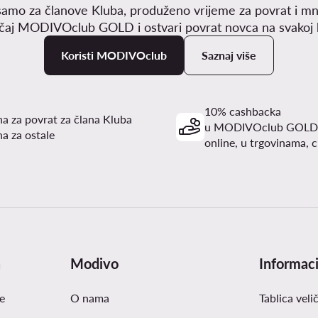
samo za članove Kluba, produženo vrijeme za povrat i mn
učaj MODIVOclub GOLD i ostvari povrat novca na svakoj k
Koristi MODIVOclub
Saznaj više
10% cashbacka
a za povrat za člana Kluba
u MODIVOclub GOLD
a za ostale
online, u trgovinama, c
a
Modivo
Informaci
e
O nama
Tablica veli