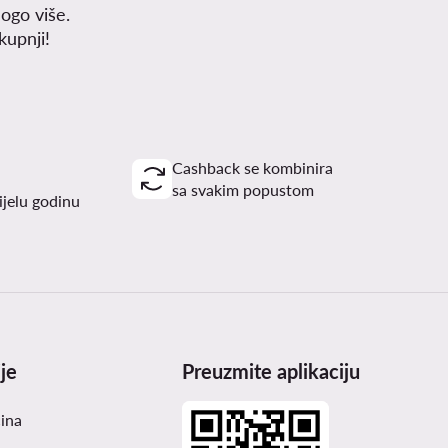
ogo više.
upnji!
Cashback se kombinira
sa svakim popustom
ijelu godinu
je
Preuzmite aplikaciju
čina