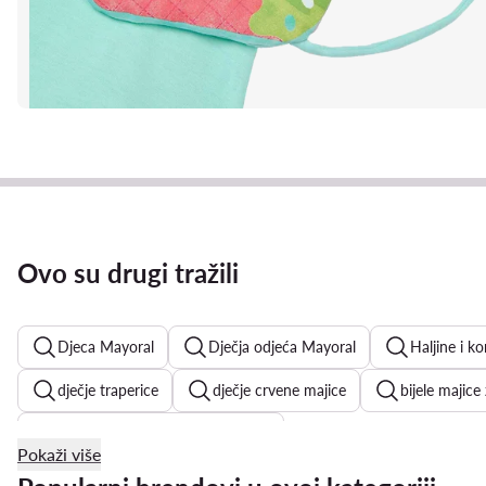
Ovo su drugi tražili
Djeca Mayoral
Dječja odjeća Mayoral
Haljine i k
dječje traperice
dječje crvene majice
bijele majice
dječji jednodijelni kupaći kostimi
Pokaži više
adidas kompleti trenirki za djecu
haljine za vjenčanje za d