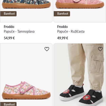
Barefoot
Barefoot
Froddo
Froddo
Papuče · Tamnoplava
Papuče · Ružičasta
54,99
€
49,99
€
Barefoot