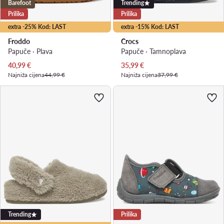
Barefoot
Trending
Prilika
Prilika
extra -25% Kod: LAST
extra -15% Kod: LAST
Froddo
Crocs
Papuče · Plava
Papuče · Tamnoplava
Trenutna cijena
Trenutna cijena
40,99
€
35,99
€
Najniža cijena
44,99 €
Najniža cijena
37,99 €
Trending
Prilika