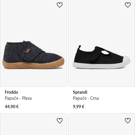
Froddo
Sprandi
Papuče · Plava
Papuče · Crna
44,90
€
9,99
€