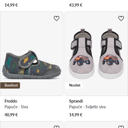
14,99
€
43,99
€
Barefoot
Novitet
Froddo
Sprandi
Papuče · Siva
Papuče · Svijetlo siva
40,99
€
14,99
€