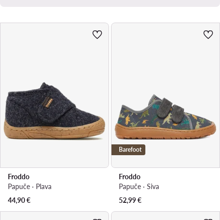
Barefoot
Froddo
Froddo
Papuče · Plava
Papuče · Siva
44,90
€
52,99
€