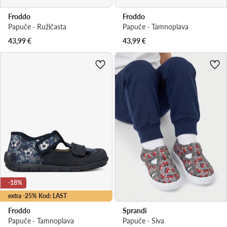
Froddo
Froddo
Papuče · Ružičasta
Papuče · Tamnoplava
43,99
€
43,99
€
-18%
extra -25% Kod: LAST
Froddo
Sprandi
Papuče · Tamnoplava
Papuče · Siva