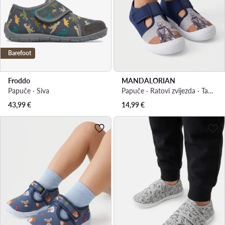
Barefoot
Froddo
MANDALORIAN
Papuče · Siva
Papuče · Ratovi zvijezda · Tamnoplava
43,99
€
14,99
€