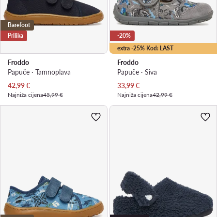
Barefoot
Prilika
-20%
extra -25% Kod: LAST
Froddo
Froddo
Papuče · Tamnoplava
Papuče · Siva
Trenutna cijena
Trenutna cijena
42,99
€
33,99
€
Najniža cijena
45,99 €
Najniža cijena
42,99 €