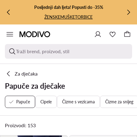
PRIJEĐI NA GLAVNI SADRŽAJ
PRIJEĐI NA PRETRAŽIVANJE
Posljednji dah ljeta! Popusti do -35%
ŽENSKE
MUŠKE
TORBICE
Traži brend, proizvod, stil
Za dječaka
Papuče za dječake
Papuče
Cipele
Čizme s vezicama
Čizme za snijeg
Proizvodi: 153