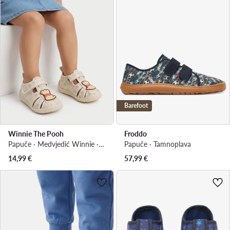
Barefoot
Winnie The Pooh
Froddo
Papuče · Medvjedić Winnie · Svijetlo bež
Papuče · Tamnoplava
14,99
€
57,99
€