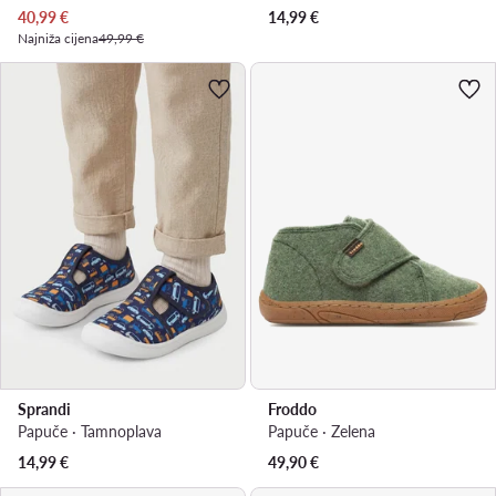
Trenutna cijena
40,99
€
14,99
€
Najniža cijena
49,99 €
Sprandi
Froddo
Papuče · Tamnoplava
Papuče · Zelena
14,99
€
49,90
€