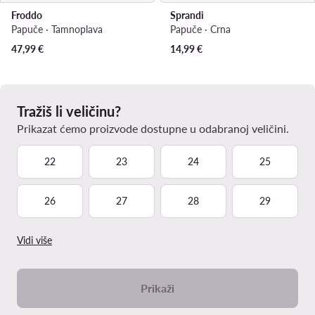
Froddo
Sprandi
Papuče · Tamnoplava
Papuče · Crna
47,99
€
14,99
€
Tražiš li veličinu?
Prikazat ćemo proizvode dostupne u odabranoj veličini.
22
23
24
25
26
27
28
29
Vidi više
Prikaži