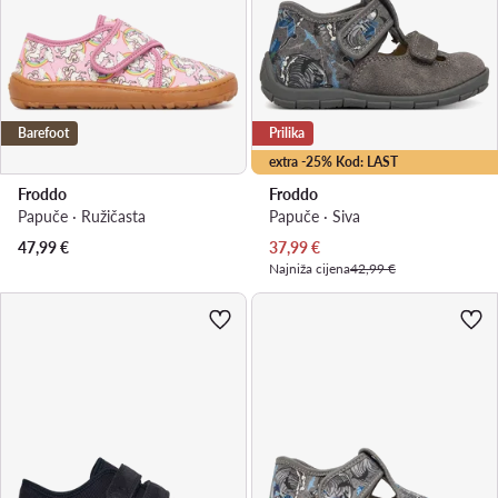
Barefoot
Prilika
extra -25% Kod: LAST
Froddo
Froddo
Papuče · Ružičasta
Papuče · Siva
Trenutna cijena
47,99
€
37,99
€
Najniža cijena
42,99 €