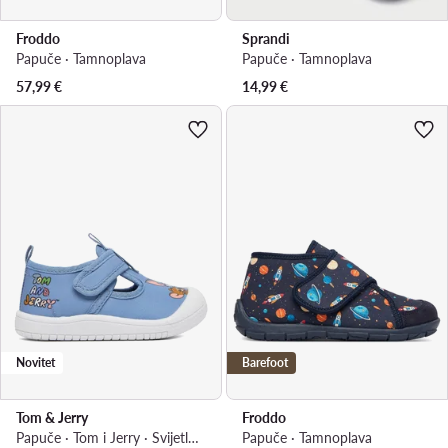
Froddo
Sprandi
Papuče · Tamnoplava
Papuče · Tamnoplava
57,99
€
14,99
€
Novitet
Barefoot
Tom & Jerry
Froddo
Papuče · Tom i Jerry · Svijetlo plava
Papuče · Tamnoplava