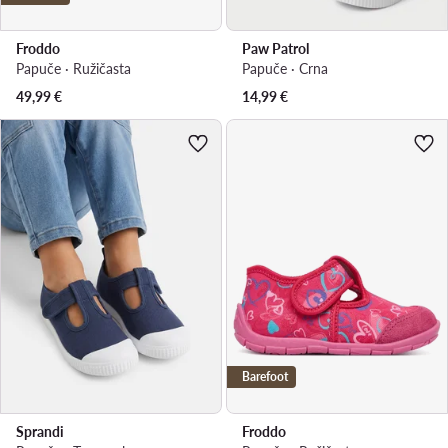
Froddo
Paw Patrol
Papuče · Ružičasta
Papuče · Crna
49,99
€
14,99
€
Barefoot
Sprandi
Froddo