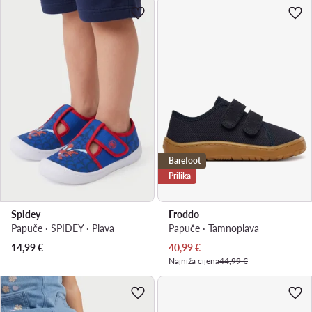
Barefoot
Prilika
Spidey
Froddo
Papuče · SPIDEY · Plava
Papuče · Tamnoplava
Trenutna cijena
14,99
€
40,99
€
Najniža cijena
44,99 €