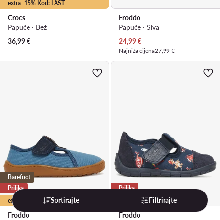
extra -15% Kod: LAST
Crocs
Froddo
Papuče · Bež
Papuče · Siva
Trenutna cijena
36,99
€
24,99
€
Najniža cijena
27,99 €
Barefoot
Prilika
Prilika
Sortirajte
Filtrirajte
extra -25% Kod: LAST
Froddo
Froddo