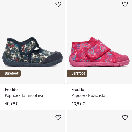
Barefoot
Barefoot
Froddo
Froddo
Papuče · Tamnoplava
Papuče · Ružičasta
40,99
€
43,99
€