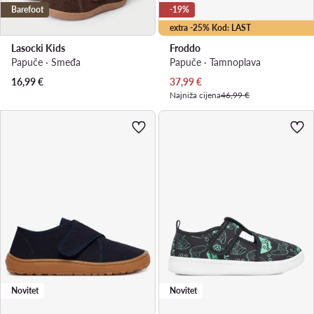
Barefoot
-19%
extra -25% Kod: LAST
Lasocki Kids
Froddo
Papuče · Smeđa
Papuče · Tamnoplava
Trenutna cijena
16,99
€
37,99
€
Najniža cijena
46,99 €
Novitet
Novitet