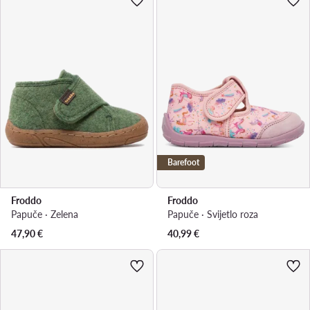
Barefoot
Froddo
Froddo
Papuče · Zelena
Papuče · Svijetlo roza
47,90
€
40,99
€