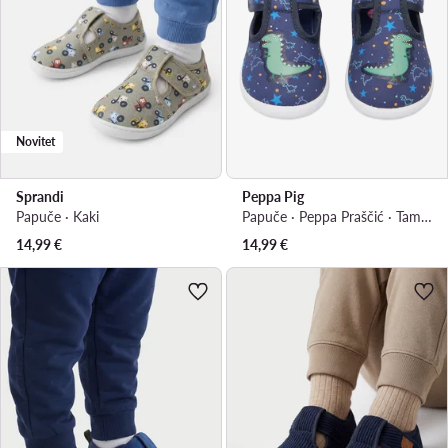
Novitet
Sprandi
Peppa Pig
Papuče · Kaki
Papuče · Peppa Praščić · Tamnoplava
14,99
€
14,99
€