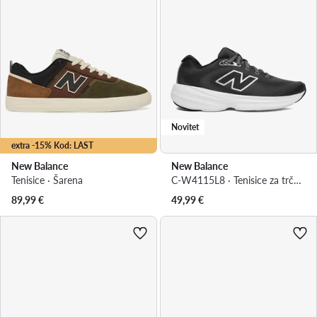
Novitet
extra -15% Kod: LAST
New Balance
New Balance
Tenisice · Šarena
C-W4115L8 · Tenisice za trčanje
89,99
€
49,99
€