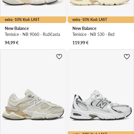
extra -10% Kod: LAST
extra -10% Kod: LAST
New Balance
New Balance
Tenisice · NB 9060 · Ružičasta
Tenisice · NB 530 · Bež
94,99
€
119,99
€