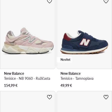
Novitet
New Balance
New Balance
Tenisice · NB 9060 · Ružičasta
Tenisice · Tamnoplava
154,99
€
49,99
€