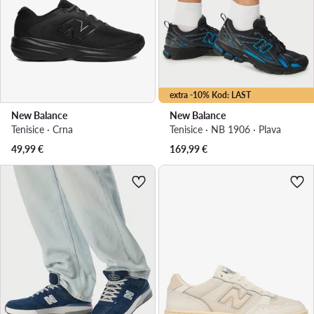
extra -10% Kod: LAST
New Balance
New Balance
Tenisice · Crna
Tenisice · NB 1906 · Plava
49,99
€
169,99
€