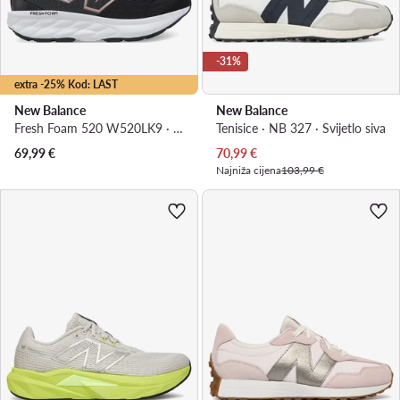
-31%
extra -25% Kod: LAST
New Balance
New Balance
Fresh Foam 520 W520LK9 · Tenisice za trčanje
Tenisice · NB 327 · Svijetlo siva
Trenutna cijena
69,99
€
70,99
€
Najniža cijena
103,99 €