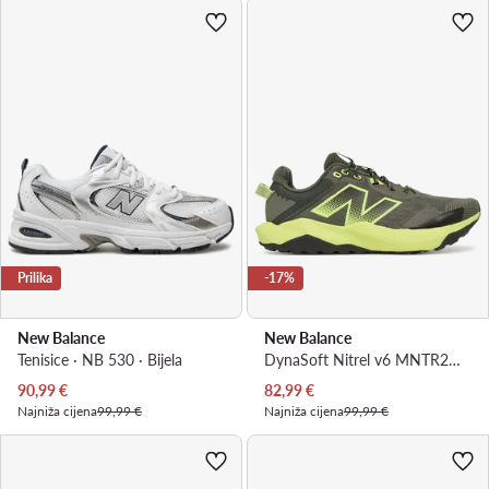
Prilika
-17%
New Balance
New Balance
Tenisice · NB 530 · Bijela
DynaSoft Nitrel v6 MNTR2MD · Tenisice za trčanje
Trenutna cijena
Trenutna cijena
90,99
€
82,99
€
Najniža cijena
99,99 €
Najniža cijena
99,99 €