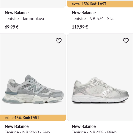
extra -15% Kod: LAST
New Balance
New Balance
Tenisice · Tamnoplava
Tenisice · NB 574 · Siva
69,99
€
119,99
€
extra -15% Kod: LAST
New Balance
New Balance
Tenisice · NB 9060 · Siva
Tenisice · NB 408 · Bijela