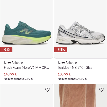
-15%
Prilika
New Balance
New Balance
Fresh Foam More V6 MMOR96Y · Tenisice za trčanje
Tenisice · NB 740 · Siva
Trenutna cijena
Trenutna cijena
143,99
€
105,99
€
Najniža cijena
169,99 €
Najniža cijena
107,99 €