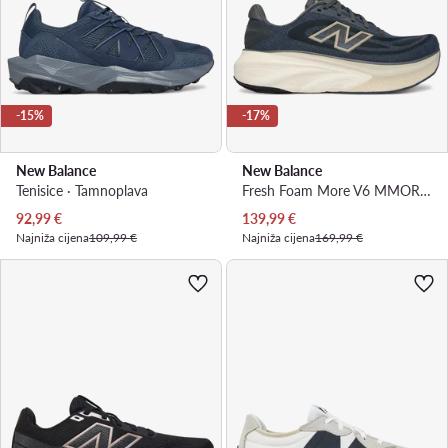
-15%
-17%
New Balance
New Balance
Tenisice · Tamnoplava
Fresh Foam More V6 MMOR772 · Tenisice za trčanje
Trenutna cijena
Trenutna cijena
92,99
€
139,99
€
Najniža cijena
109,99 €
Najniža cijena
169,99 €