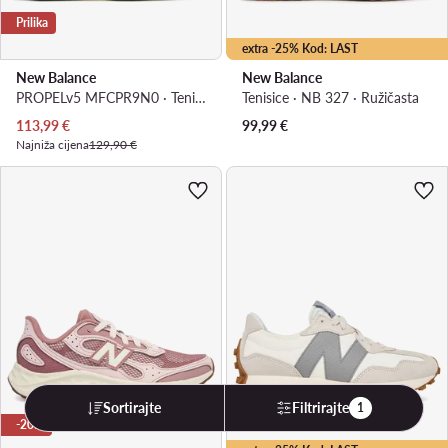
Prilika
extra -25% Kod: LAST
New Balance
New Balance
PROPELv5 MFCPR9N0 · Tenisice za trčanje
Tenisice · NB 327 · Ružičasta
Trenutna cijena
113,99
€
99,99
€
Najniža cijena
129,90 €
Sortirajte
Filtrirajte
1
-20%