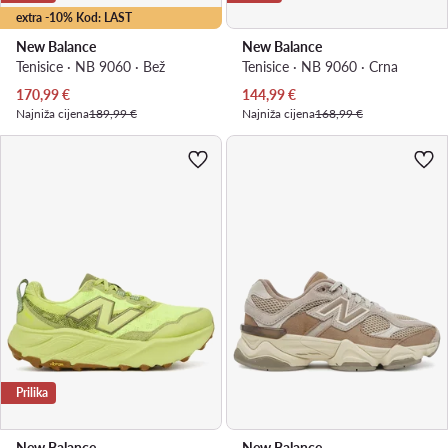
extra -10% Kod: LAST
New Balance
New Balance
Tenisice · NB 9060 · Bež
Tenisice · NB 9060 · Crna
Trenutna cijena
Trenutna cijena
170,99
€
144,99
€
Najniža cijena
189,99 €
Najniža cijena
168,99 €
Prilika
New Balance
New Balance