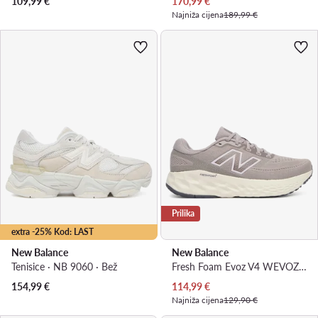
Trenutna cijena
109,99
€
170,99
€
Najniža cijena
189,99 €
Prilika
extra -25% Kod: LAST
New Balance
New Balance
Tenisice · NB 9060 · Bež
Fresh Foam Evoz V4 WEVOZ91F · Tenisice za trčanje
Trenutna cijena
154,99
€
114,99
€
Najniža cijena
129,90 €