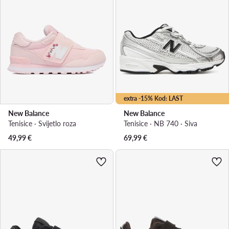
extra -15% Kod: LAST
New Balance
New Balance
Tenisice · Svijetlo roza
Tenisice · NB 740 · Siva
49,99
€
69,99
€