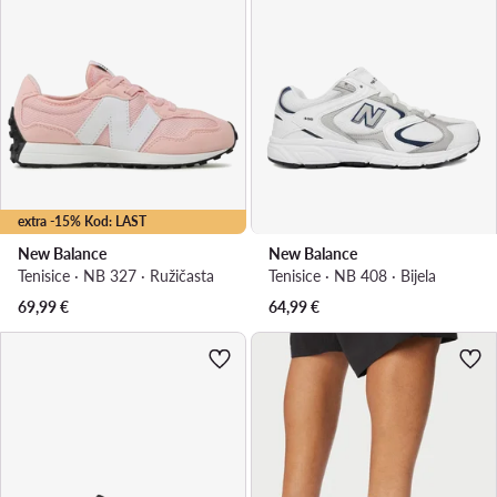
extra -15% Kod: LAST
New Balance
New Balance
Tenisice · NB 327 · Ružičasta
Tenisice · NB 408 · Bijela
69,99
€
64,99
€