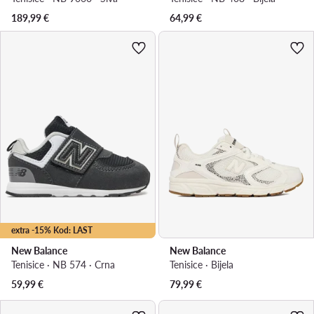
189,99
€
64,99
€
extra -15% Kod: LAST
New Balance
New Balance
Tenisice · NB 574 · Crna
Tenisice · Bijela
59,99
€
79,99
€