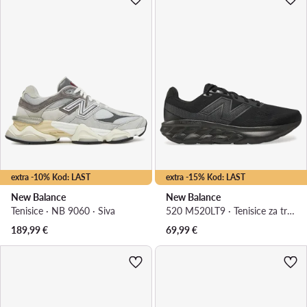
extra -10% Kod: LAST
extra -15% Kod: LAST
New Balance
New Balance
Tenisice · NB 9060 · Siva
520 M520LT9 · Tenisice za trčanje
189,99
€
69,99
€