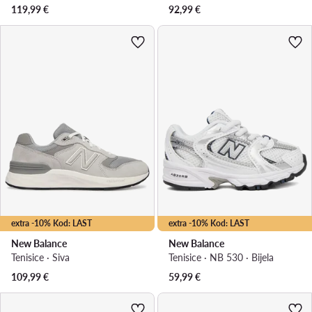
119,99
€
92,99
€
extra -10% Kod: LAST
extra -10% Kod: LAST
New Balance
New Balance
Tenisice · Siva
Tenisice · NB 530 · Bijela
109,99
€
59,99
€