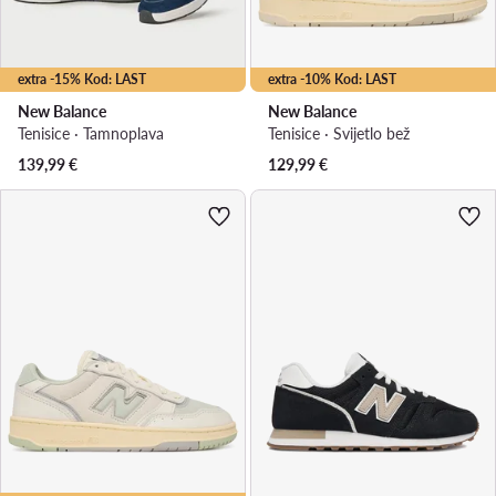
extra -15% Kod: LAST
extra -10% Kod: LAST
New Balance
New Balance
Tenisice · Tamnoplava
Tenisice · Svijetlo bež
139,99
€
129,99
€