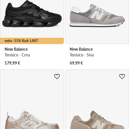
extra -15% Kod: LAST
New Balance
New Balance
Tenisice · Crna
Tenisice · Siva
179,99
€
69,99
€