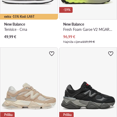
-19%
extra -15% Kod: LAST
New Balance
New Balance
Tenisice · Crna
Fresh Foam Garoe V2 MGARO1PX · Tenisice za trčanje
Trenutna cijena
49,99
€
96,99
€
Najniža cijena
119,99 €
Prilika
Prilika