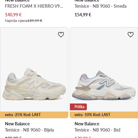
FRESH FOAM X HIERRO V9 MHIER51M · Tenisice za trčanje
Tenisice · NB 9060 · Smeđa
Trenutna cijena
140,99
€
154,99
€
Najniža cijena
159,99 €
Prilika
extra -25% Kod: LAST
extra -10% Kod: LAST
New Balance
New Balance
Tenisice · NB 9060 · Bijela
Tenisice · NB 9060 · Bež