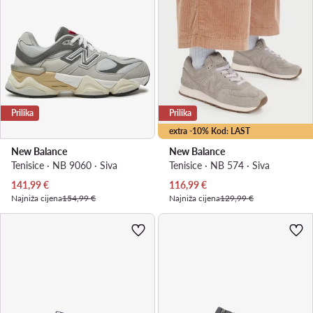
Prilika
Prilika
extra -10% Kod: LAST
New Balance
New Balance
Tenisice · NB 9060 · Siva
Tenisice · NB 574 · Siva
Trenutna cijena
Trenutna cijena
141,99
€
116,99
€
Najniža cijena
154,99 €
Najniža cijena
129,99 €