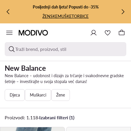
PRIJEĐI NA GLAVNI SADRŽAJ
PRIJEĐI NA PRETRAŽIVANJE
Posljednji dah ljeta! Popusti do -35%
ŽENSKE
MUŠKE
TORBICE
Traži brend, proizvod, stil
New Balance
New Balance – udobnost i dizajn za trčanje i svakodnevne gradske
šetnje – investirajte u svoja stopala već danas!
Djeca
Muškarci
Žene
Proizvodi: 1.118
·
Izabrani filteri (1)