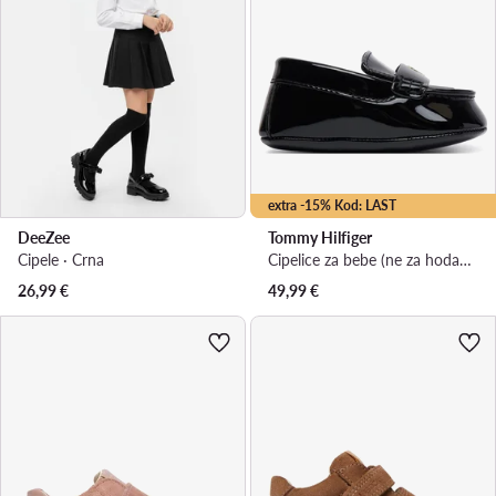
extra -15% Kod: LAST
DeeZee
Tommy Hilfiger
Cipele · Crna
Cipelice za bebe (ne za hodanje) · Crna
26,99
€
49,99
€