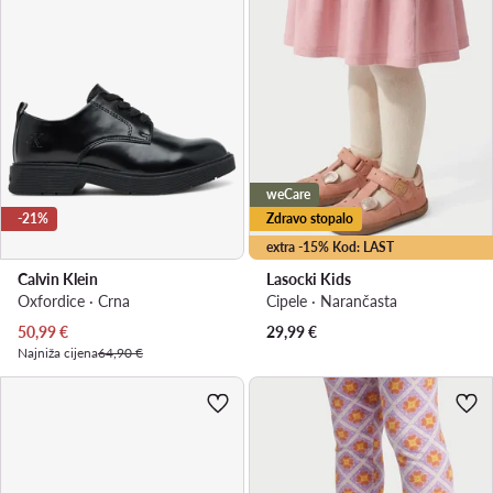
weCare
-21%
Zdravo stopalo
extra -15% Kod: LAST
Calvin Klein
Lasocki Kids
Oxfordice · Crna
Cipele · Narančasta
Trenutna cijena
50,99
€
29,99
€
Najniža cijena
64,90 €