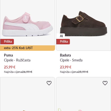
AI
Prilika
Prilika
extra -25% Kod: LAST
Puma
Badura
Cipele · Ružičasta
Cipele · Smeđa
Trenutna cijena
Trenutna cijena
25,99
€
23,99
€
Najniža cijena
26,99 €
Najniža cijena
25,99 €