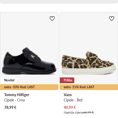
Novitet
Prilika
extra -10% Kod: LAST
extra -15% Kod: LAST
Tommy Hilfiger
Vans
Cipele · Crna
Cipele · Bež
Trenutna cijena
78,99
€
40,99
€
Najniža cijena
44,99 €