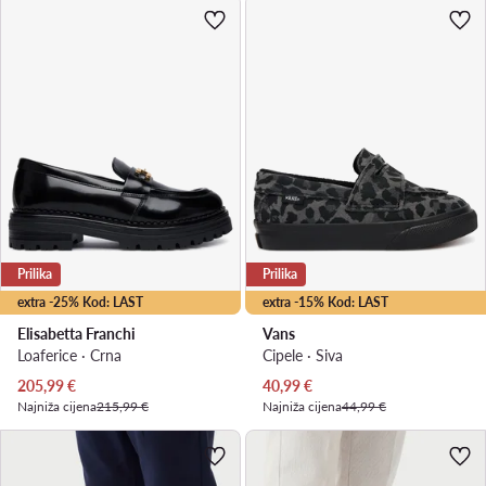
Prilika
Prilika
extra -25% Kod: LAST
extra -15% Kod: LAST
Elisabetta Franchi
Vans
Loaferice · Crna
Cipele · Siva
Trenutna cijena
Trenutna cijena
205,99
€
40,99
€
Najniža cijena
215,99 €
Najniža cijena
44,99 €