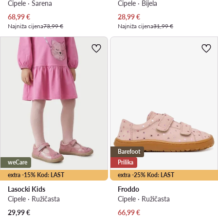
Cipele · Šarena
Cipele · Bijela
Trenutna cijena
Trenutna cijena
68,99
€
28,99
€
Najniža cijena
73,99 €
Najniža cijena
31,99 €
Barefoot
weCare
Prilika
extra -15% Kod: LAST
extra -25% Kod: LAST
Lasocki Kids
Froddo
Cipele · Ružičasta
Cipele · Ružičasta
Trenutna cijena
29,99
€
66,99
€