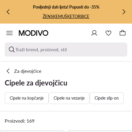
PRIJEĐI NA GLAVNI SADRŽAJ
PRIJEĐI NA PRETRAŽIVANJE
Posljednji dah ljeta! Popusti do -35%
ŽENSKE
MUŠKE
TORBICE
Traži brend, proizvod, stil
Za djevojčice
Cipele za djevojčicu
Cipele na kopčanje
Cipele na vezanje
Cipele slip-on
Proizvodi: 169