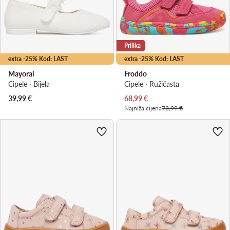
Prilika
extra -25% Kod: LAST
extra -25% Kod: LAST
Mayoral
Froddo
Cipele · Bijela
Cipele · Ružičasta
Trenutna cijena
39,99
€
68,99
€
Najniža cijena
73,99 €