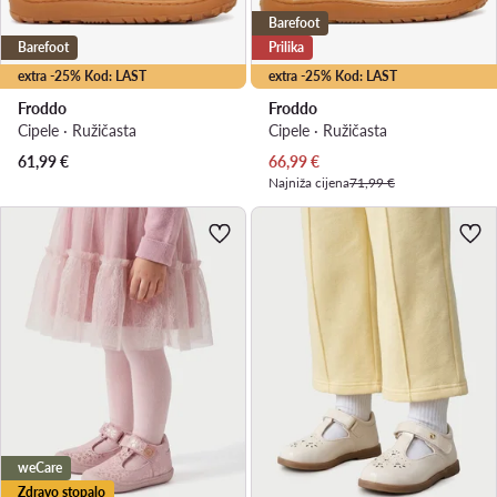
Barefoot
Barefoot
Prilika
extra -25% Kod: LAST
extra -25% Kod: LAST
Froddo
Froddo
Cipele · Ružičasta
Cipele · Ružičasta
Trenutna cijena
61,99
€
66,99
€
Najniža cijena
71,99 €
weCare
Zdravo stopalo