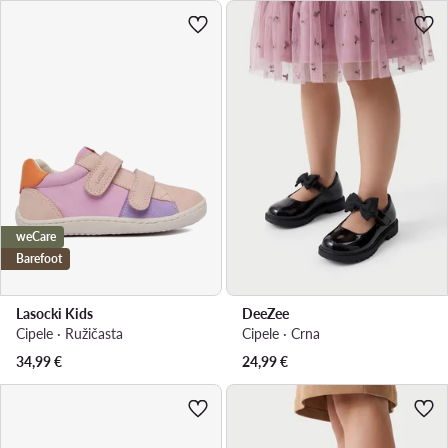
weCare
Barefoot
Lasocki Kids
DeeZee
Cipele · Ružičasta
Cipele · Crna
34,99
€
24,99
€