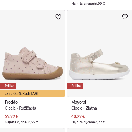
Najniža cijena
66,99 €
Prilika
Prilika
extra -25% Kod: LAST
Froddo
Mayoral
Cipele · Ružičasta
Cipele · Zlatna
Trenutna cijena
Trenutna cijena
59,99
€
40,99
€
Najniža cijena
63,99 €
Najniža cijena
47,99 €