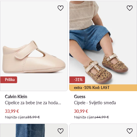
Prilika
-31%
extra -10% Kod: LAST
Calvin Klein
Guess
Cipelice za bebe (ne za hodanje) · Ružičasta
Cipele · Svijetlo smeđa
Trenutna cijena
Trenutna cijena
33,99
€
30,99
€
Najniža cijena
35,99 €
Najniža cijena
44,99 €