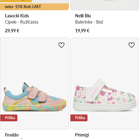
extra -15% Kod: LAST
Lasocki Kids
Nelli Blu
Cipele · Ružičasta
Balerinke · Bež
29,99
€
19,99
€
Prilika
Prilika
Froddo
Primigi