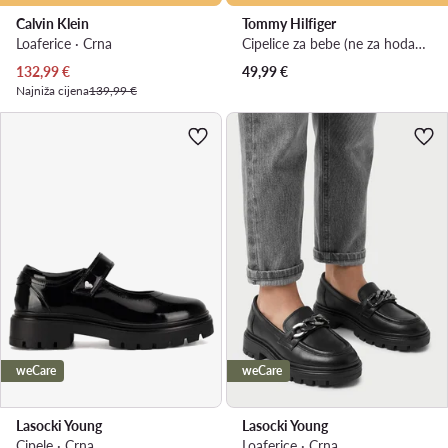
Calvin Klein
Tommy Hilfiger
Loaferice · Crna
Cipelice za bebe (ne za hodanje) · Tamnocrvena
Trenutna cijena
132,99
€
49,99
€
Najniža cijena
139,99 €
weCare
weCare
Lasocki Young
Lasocki Young
Cipele · Crna
Loaferice · Crna