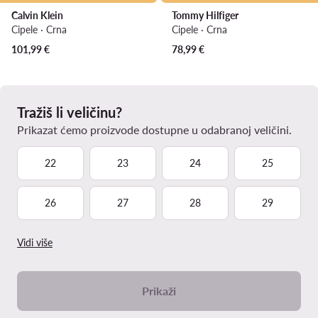
Calvin Klein
Tommy Hilfiger
Cipele · Crna
Cipele · Crna
101,99
€
78,99
€
Tražiš li veličinu?
Prikazat ćemo proizvode dostupne u odabranoj veličini.
22
23
24
25
26
27
28
29
Vidi više
Prikaži