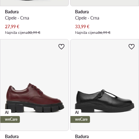
Badura
Badura
Cipele · Crna
Cipele · Crna
Trenutna cijena
Trenutna cijena
27,99
€
33,99
€
Najniža cijena
30,99 €
Najniža cijena
36,99 €
AI
AI
weCare
weCare
Badura
Badura