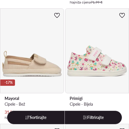
Najniža cijena
71,99 €
-17%
Mayoral
Primigi
Cipele · Bež
Cipele · Bijela
Trenutna cijena
31,99
€
32,99
€
Sortirajte
Filtrirajte
Najniža cijena
38,99 €