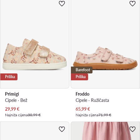
Barefoot
Prilika
Prilika
Primigi
Froddo
Cipele · Bež
Cipele · Ružičasta
Trenutna cijena
Trenutna cijena
29,99
€
65,99
€
Najniža cijena
30,99 €
Najniža cijena
71,99 €