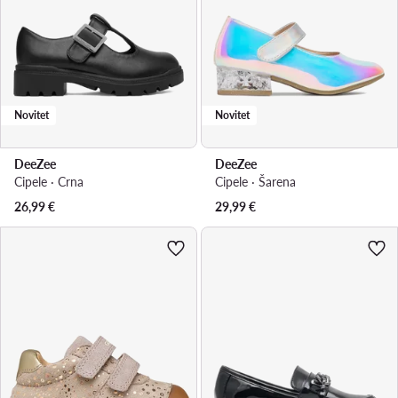
Novitet
Novitet
DeeZee
DeeZee
Cipele · Crna
Cipele · Šarena
26,99
€
29,99
€