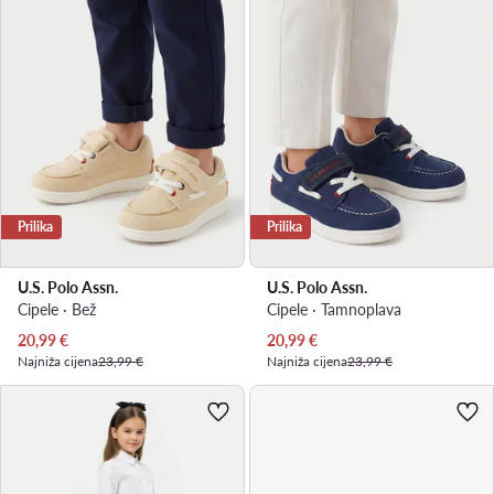
Prilika
Prilika
U.S. Polo Assn.
U.S. Polo Assn.
Cipele · Bež
Cipele · Tamnoplava
Trenutna cijena
Trenutna cijena
20,99
€
20,99
€
Najniža cijena
23,99 €
Najniža cijena
23,99 €