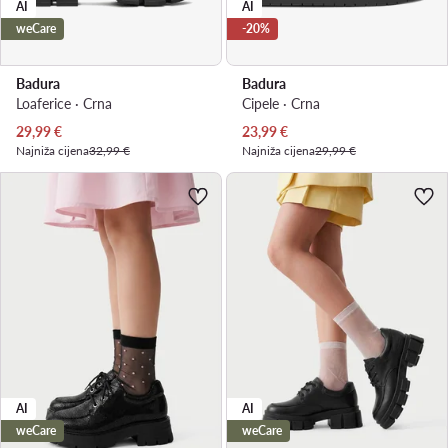
AI
AI
weCare
-20%
Badura
Badura
Loaferice · Crna
Cipele · Crna
Trenutna cijena
Trenutna cijena
29,99
€
23,99
€
Najniža cijena
32,99 €
Najniža cijena
29,99 €
AI
AI
weCare
weCare