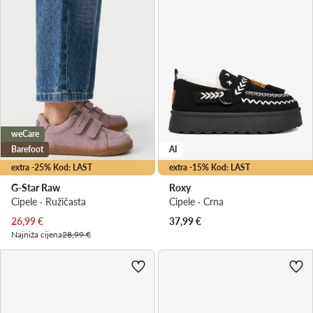
weCare
Barefoot
AI
extra -25% Kod: LAST
extra -15% Kod: LAST
G-Star Raw
Roxy
Cipele · Ružičasta
Cipele · Crna
Trenutna cijena
26,99
€
37,99
€
Najniža cijena
28,99 €