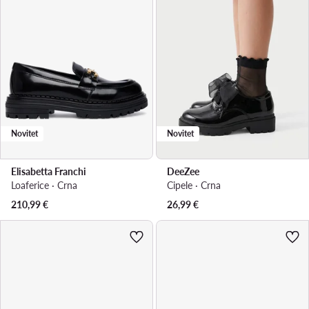
Novitet
Novitet
Elisabetta Franchi
DeeZee
Loaferice · Crna
Cipele · Crna
210,99
€
26,99
€