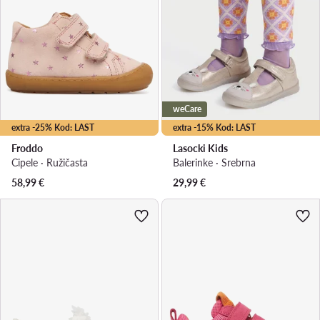
weCare
extra -25% Kod: LAST
extra -15% Kod: LAST
Froddo
Lasocki Kids
Cipele · Ružičasta
Balerinke · Srebrna
58,99
€
29,99
€