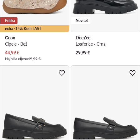
Prilika
Novitet
extra -15% Kod: LAST
Geox
DeeZee
Cipele · Bež
Loaferice · Crna
Trenutna cijena
44,99
€
29,99
€
Najniža cijena
49,99 €