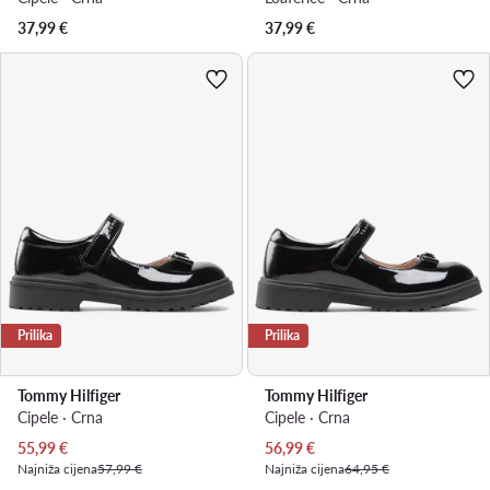
37,99
€
37,99
€
Prilika
Prilika
Tommy Hilfiger
Tommy Hilfiger
Cipele · Crna
Cipele · Crna
Trenutna cijena
Trenutna cijena
55,99
€
56,99
€
Najniža cijena
57,99 €
Najniža cijena
64,95 €