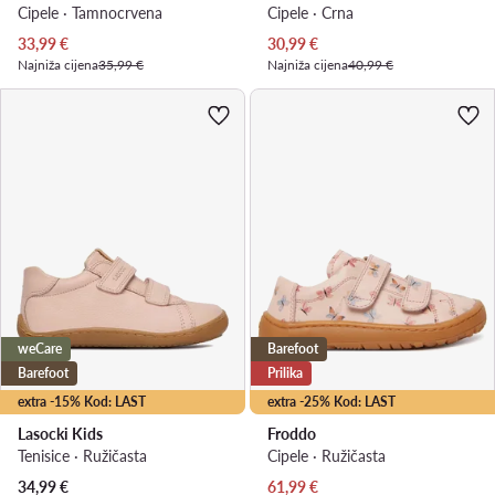
Cipele · Tamnocrvena
Cipele · Crna
Trenutna cijena
Trenutna cijena
33,99
€
30,99
€
Najniža cijena
35,99 €
Najniža cijena
40,99 €
weCare
Barefoot
Barefoot
Prilika
extra -15% Kod: LAST
extra -25% Kod: LAST
Lasocki Kids
Froddo
Tenisice · Ružičasta
Cipele · Ružičasta
Trenutna cijena
34,99
€
61,99
€