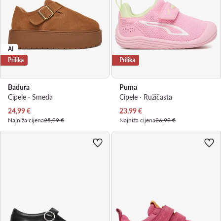
AI
Prilika
Prilika
Badura
Puma
Cipele · Smeđa
Cipele · Ružičasta
Trenutna cijena
Trenutna cijena
24,99
€
23,99
€
Najniža cijena
25,99 €
Najniža cijena
26,99 €