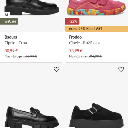
AI
weCare
-22%
extra -25% Kod: LAST
Badura
Froddo
Cipele · Crna
Cipele · Ružičasta
Trenutna cijena
Trenutna cijena
30,99
€
73,99
€
Najniža cijena
33,99 €
Najniža cijena
94,99 €