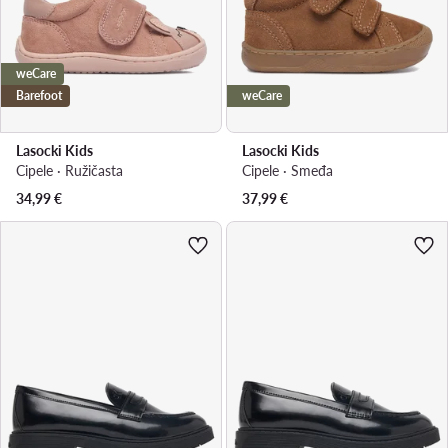
weCare
Barefoot
weCare
Lasocki Kids
Lasocki Kids
Cipele · Ružičasta
Cipele · Smeđa
34,99
€
37,99
€