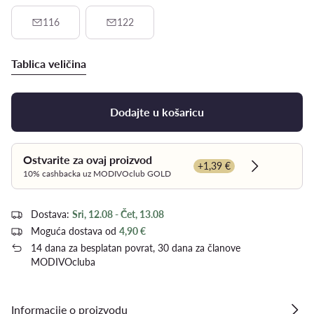
116
122
Tablica veličina
Dodajte u košaricu
Ostvarite za ovaj proizvod
+1,39 €
Dowiedz się
10% cashbacka uz MODIVOclub GOLD
Dostava:
Sri, 12.08 - Čet, 13.08
Moguća dostava od
4,90 €
14 dana za besplatan povrat, 30 dana za članove
MODIVOcluba
Informacije o proizvodu