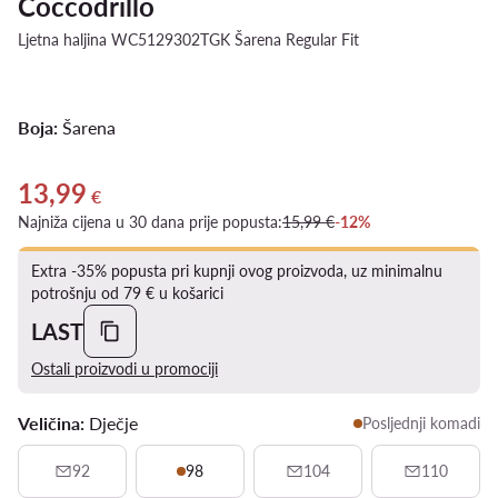
Coccodrillo
Ljetna haljina WC5129302TGK Šarena Regular Fit
Boja:
Šarena
13,99
Trenutna cijena 13,99 €
€
Najniža cijena u 30 dana prije popusta:
15,99 €
-12%
Extra -35% popusta pri kupnji ovog proizvoda, uz minimalnu
potrošnju od 79 € u košarici
LAST
Ostali proizvodi u promociji
Veličina:
Dječje
Posljednji komadi
92
98
104
110