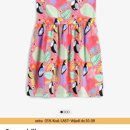
extra -35% Kod: LAST
· Vrijedi do
10
.
08