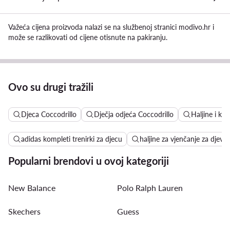
Važeća cijena proizvoda nalazi se na službenoj stranici modivo.hr i
može se razlikovati od cijene otisnute na pakiranju.
Ovo su drugi tražili
Djeca Coccodrillo
Dječja odjeća Coccodrillo
Haljine i ko
adidas kompleti trenirki za djecu
haljine za vjenčanje za djevoj
Popularni brendovi u ovoj kategoriji
New Balance
Polo Ralph Lauren
Skechers
Guess