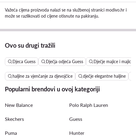
Važeća cijena proizvoda nalazi se na službenoj stranici modivo.hr i
može se razlikovati od cijene otisnute na pakiranju.
Ovo su drugi tražili
Djeca Guess
Dječja odjeća Guess
Dječje majice i majice 
haljine za vjenčanje za djevojčice
dječje elegantne haljine
Popularni brendovi u ovoj kategoriji
New Balance
Polo Ralph Lauren
Skechers
Guess
Puma
Hunter