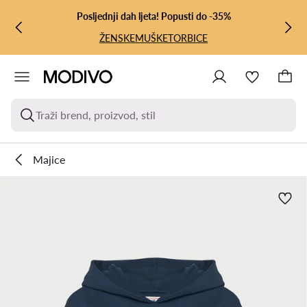
PRIJEĐI NA GLAVNI SADRŽAJ
PRIJEĐI NA PRETRAŽIVANJE
Posljednji dah ljeta! Popusti do -35%
ŽENSKE
MUŠKE
TORBICE
Traži brend, proizvod, stil
Majice