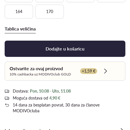
164
170
Tablica veličina
Dodajte u košaricu
Ostvarite za ovaj proizvod
+1,59 €
Dowiedz się
10% cashbacka uz MODIVOclub GOLD
Dostava:
Pon, 10.08 - Uto, 11.08
Moguća dostava od
4,90 €
14 dana za besplatan povrat, 30 dana za članove
MODIVOcluba