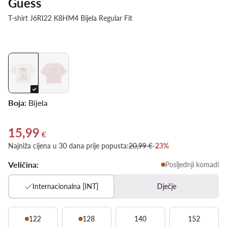
Guess
T-shirt J6RI22 K8HM4 Bijela Regular Fit
Boja:
Bijela
15,99
Trenutna cijena 15,99 €
€
Najniža cijena u 30 dana prije popusta:
20,99 €
-23%
Veličina:
Posljednji komadi
Internacionalna [INT]
Dječje
122
128
140
152