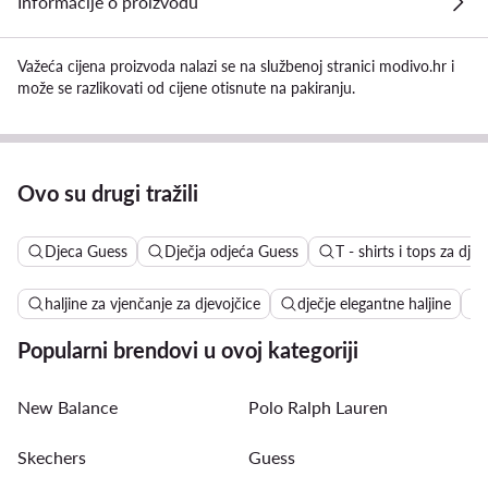
Informacije o proizvodu
Važeća cijena proizvoda nalazi se na službenoj stranici modivo.hr i
može se razlikovati od cijene otisnute na pakiranju.
Ovo su drugi tražili
Djeca Guess
Dječja odjeća Guess
T - shirts i tops za dj
haljine za vjenčanje za djevojčice
dječje elegantne haljine
Popularni brendovi u ovoj kategoriji
New Balance
Polo Ralph Lauren
Skechers
Guess