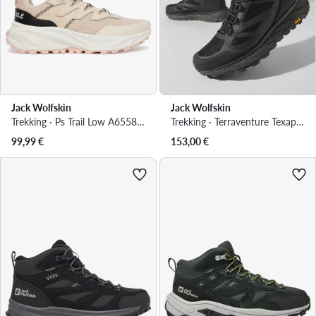
Jack Wolfskin
Jack Wolfskin
Trekking · Ps Trail Low A65586 · Bež
Trekking · Terraventure Texapore Mid M 4051521 · Crna
99,99
€
153,00
€