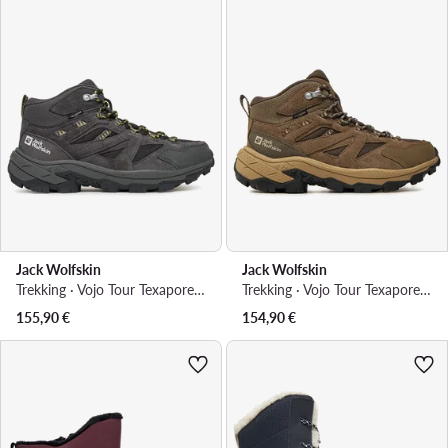
Jack Wolfskin
Jack Wolfskin
Trekking · Vojo Tour Texapore Mid A62072 · Bež
Trekking · Vojo Tour Texapore Mid W A62071 · Smeđa
155,90
€
154,90
€