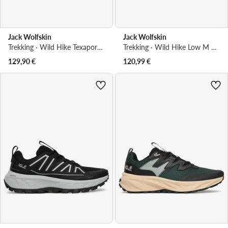
Jack Wolfskin
Jack Wolfskin
Trekking · Wild Hike Texapore Low A65581 · Crna
Trekking · Wild Hike Low M A65579 · Bež
129,90
€
120,99
€