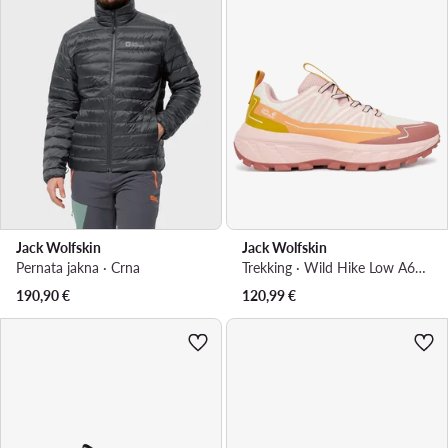
Jack Wolfskin
Jack Wolfskin
Pernata jakna · Crna
Trekking · Wild Hike Low A65582 · Ružičasta
190,90
€
120,99
€