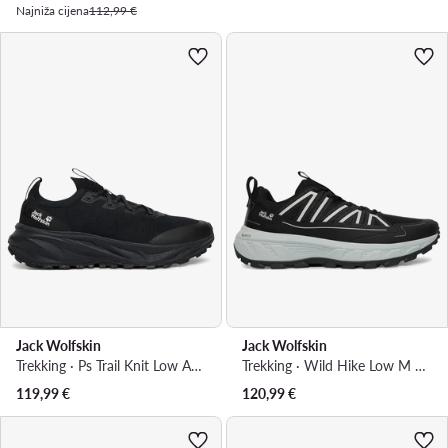
Najniža cijena
112,99 €
Jack Wolfskin
Jack Wolfskin
Trekking · Ps Trail Knit Low A65583 · Crna
Trekking · Wild Hike Low M A65579 · Crna
119,99
€
120,99
€