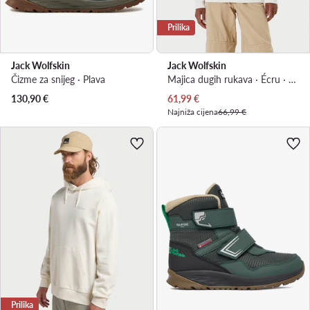
Prilika
Jack Wolfskin
Jack Wolfskin
Čizme za snijeg · Plava
Majica dugih rukava · Écru · Regular Fit
Trenutna cijena
130,90
€
61,99
€
Najniža cijena
66,99 €
Prilika