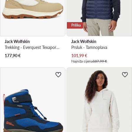
Prilika
Jack Wolfskin
Jack Wolfskin
Trekking · Everquest Texapore High 4053591 · Bež
Prsluk · Tamnoplava
Trenutna cijena
177,90
€
101,99
€
Najniža cijena
107,99 €