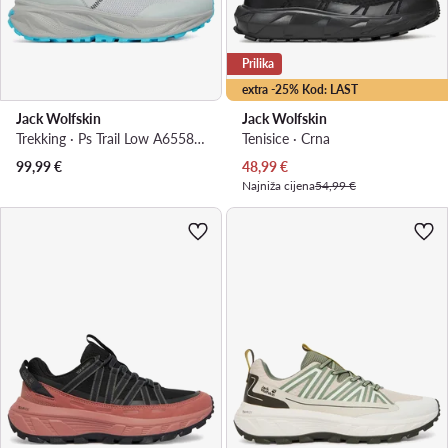
Prilika
extra -25% Kod: LAST
Jack Wolfskin
Jack Wolfskin
Trekking · Ps Trail Low A65585 · Siva
Tenisice · Crna
Trenutna cijena
99,99
€
48,99
€
Najniža cijena
54,99 €