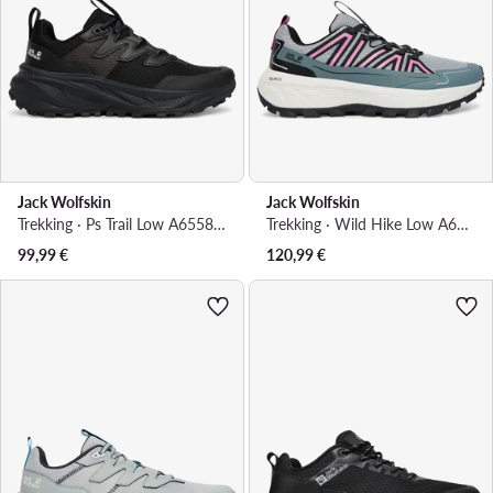
Jack Wolfskin
Jack Wolfskin
Trekking · Ps Trail Low A65586 · Crna
Trekking · Wild Hike Low A65582 · Siva
99,99
€
120,99
€