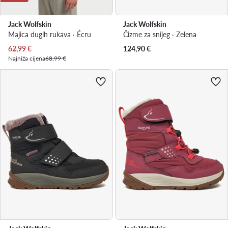
Jack Wolfskin
Jack Wolfskin
Majica dugih rukava · Écru
Čizme za snijeg · Zelena
Trenutna cijena
62,99
€
124,90
€
Najniža cijena
68,99 €