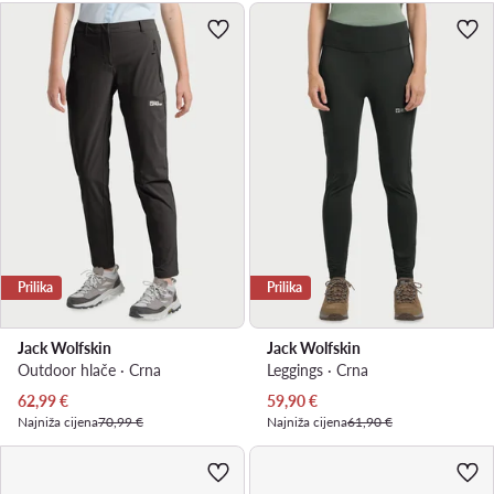
Prilika
Prilika
Jack Wolfskin
Jack Wolfskin
Outdoor hlače · Crna
Leggings · Crna
Trenutna cijena
Trenutna cijena
62,99
€
59,90
€
Najniža cijena
70,99 €
Najniža cijena
61,90 €