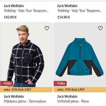
Jack Wolfskin
Jack Wolfskin
Trekking · Vojo Tour Texapore Low A62070 · Siva
Trekking · Vojo Tour Texapore Mid M A62072 · Smeđa
143,90
€
154,90
€
Prilika
Prilika
extra -25% Kod: LAST
extra -35% Kod: LAST
Jack Wolfskin
Jack Wolfskin
Prijelazna jakna · Tamnoplava
Softshell jakna · Plava