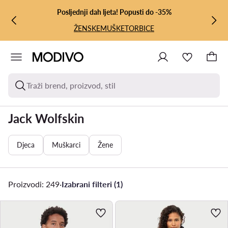
PRIJEĐI NA GLAVNI SADRŽAJ
PRIJEĐI NA PRETRAŽIVANJE
Posljednji dah ljeta! Popusti do -35%
ŽENSKE
MUŠKE
TORBICE
Traži brend, proizvod, stil
Jack Wolfskin
Djeca
Muškarci
Žene
Proizvodi: 249
·
Izabrani filteri (1)