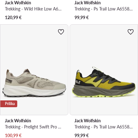
Jack Wolfskin
Jack Wolfskin
Trekking · Wild Hike Low A65582 · Crna
Trekking · Ps Trail Low A65585 · Zelena
120,99
€
99,99
€
Prilika
Jack Wolfskin
Jack Wolfskin
Trekking · Prelight Swift Pro Vent Low A64088 · Bež
Trekking · Ps Trail Low A65585 · Žuta
Trenutna cijena
100,99
€
99,99
€