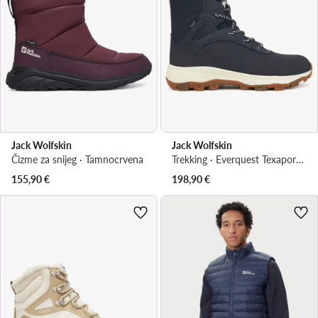
Jack Wolfskin
Jack Wolfskin
Čizme za snijeg · Tamnocrvena
Trekking · Everquest Texapore Snow High 4053601 · Tamnoplava
155,90
€
198,90
€