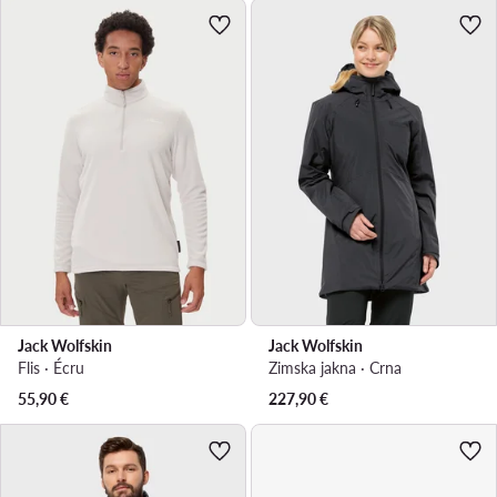
Jack Wolfskin
Jack Wolfskin
Flis · Écru
Zimska jakna · Crna
55,90
€
227,90
€