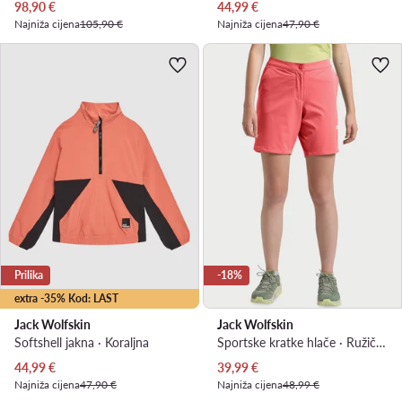
Trenutna cijena
Trenutna cijena
98,90
€
44,99
€
Najniža cijena
105,90 €
Najniža cijena
47,90 €
Prilika
-18%
extra -35% Kod: LAST
Jack Wolfskin
Jack Wolfskin
Softshell jakna · Koraljna
Sportske kratke hlače · Ružičasta
Trenutna cijena
Trenutna cijena
44,99
€
39,99
€
Najniža cijena
47,90 €
Najniža cijena
48,99 €