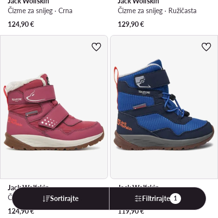
Jack Wolfskin
Jack Wolfskin
Čizme za snijeg · Crna
Čizme za snijeg · Ružičasta
124,90
€
129,90
€
Jack Wolfskin
Jack Wolfskin
Čizme za snijeg · Ružičasta
Čizme za snijeg · Plava
Sortirajte
Filtrirajte
1
124,90
€
119,90
€