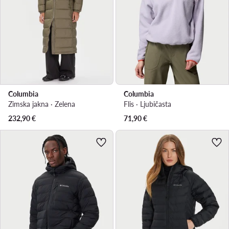
Columbia
Columbia
Zimska jakna · Zelena
Flis · Ljubičasta
232,90
€
71,90
€