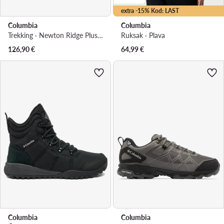
extra -15% Kod: LAST
Columbia
Columbia
Trekking · Newton Ridge Plus Waterproof Amped 1718821 · Crna
Ruksak · Plava
126,90
€
64,99
€
Columbia
Columbia