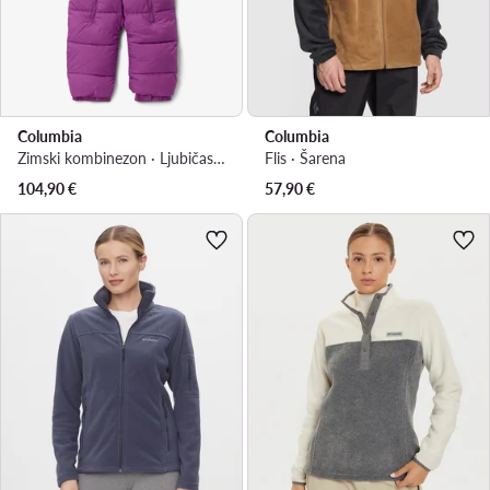
Columbia
Columbia
Zimski kombinezon · Ljubičasta
Flis · Šarena
104,90
€
57,90
€