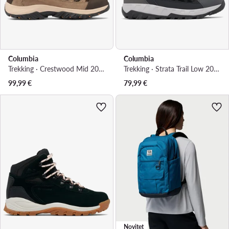
Columbia
Columbia
Trekking · Crestwood Mid 2099861 · Zelena
Trekking · Strata Trail Low 2078551 · Crna
99,99
€
79,99
€
Novitet