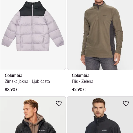
Columbia
Columbia
Zimska jakna · Ljubičasta
Flis · Zelena
83,90
€
42,90
€