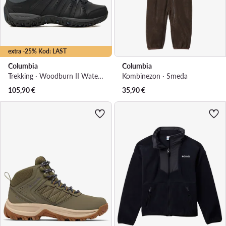
extra -25% Kod: LAST
Columbia
Columbia
Trekking · Woodburn II Waterproof 1553001 · Siva
Kombinezon · Smeđa
105,90
€
35,90
€