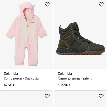
Columbia
Columbia
Kombinezon · Ružičasta
Čizme za snijeg · Zelena
47,90
€
136,90
€