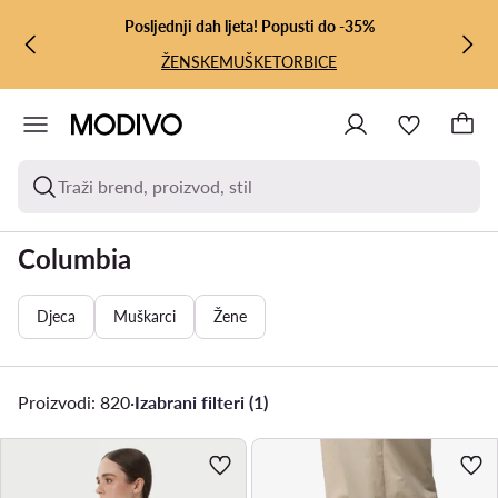
PRIJEĐI NA GLAVNI SADRŽAJ
PRIJEĐI NA PRETRAŽIVANJE
Posljednji dah ljeta! Popusti do -35%
ŽENSKE
MUŠKE
TORBICE
Traži brend, proizvod, stil
Columbia
Djeca
Muškarci
Žene
Proizvodi: 820
·
Izabrani filteri (1)