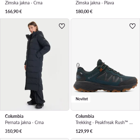
Zimska jakna · Crna
Zimska jakna · Plava
166,90
€
180,00
€
Novitet
Columbia
Columbia
Pernata jakna · Crna
Trekking · Peakfreak Rush™ OutDry™ 2108291 · Zelena
310,90
€
129,99
€