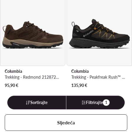
Columbia
Columbia
Trekking · Redmond 2128721 · Smeđa
Trekking · Peakfreak Rush™ OutDry™ 2108291 · Crna
95,90
€
135,90
€
Sortirajte
Filtrirajte
1
Sljedeća