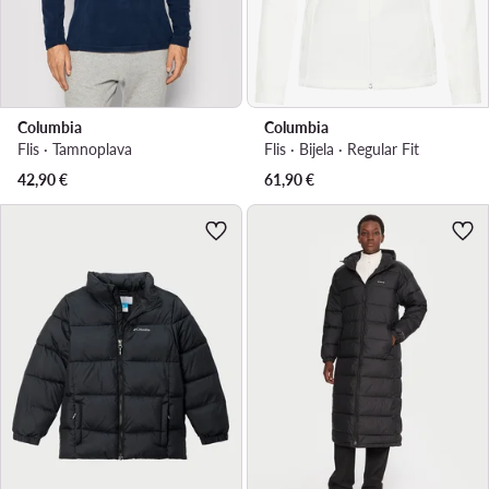
Columbia
Columbia
Flis · Tamnoplava
Flis · Bijela · Regular Fit
42,90
€
61,90
€