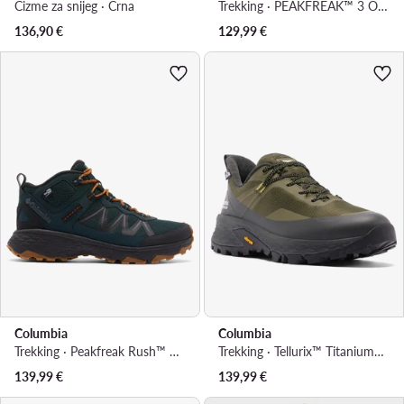
Čizme za snijeg · Crna
Trekking · PEAKFREAK™ 3 OUTDRY™ 2165661 · Siva
136,90
€
129,99
€
Columbia
Columbia
Trekking · Peakfreak Rush™ Mid OutDry™ 2126591 · Zelena
Trekking · Tellurix™ Titanium™ OutDry™ 2148851 · Zelena
139,99
€
139,99
€