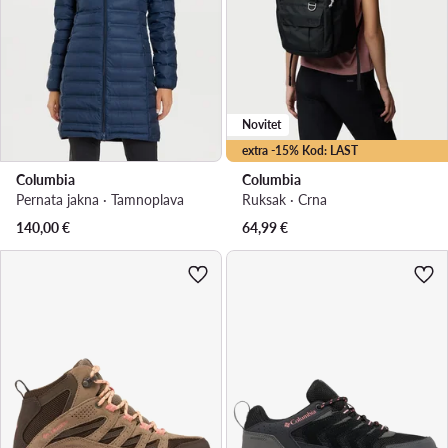
Novitet
extra -15% Kod: LAST
Columbia
Columbia
Pernata jakna · Tamnoplava
Ruksak · Crna
140,00
€
64,99
€