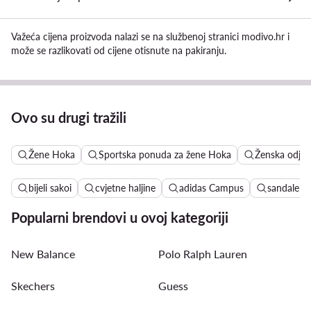
Važeća cijena proizvoda nalazi se na službenoj stranici modivo.hr i
može se razlikovati od cijene otisnute na pakiranju.
Ovo su drugi tražili
Žene Hoka
Sportska ponuda za žene Hoka
Ženska odjeć
bijeli sakoi
cvjetne haljine
adidas Campus
sandale n
Popularni brendovi u ovoj kategoriji
New Balance
Polo Ralph Lauren
Skechers
Guess