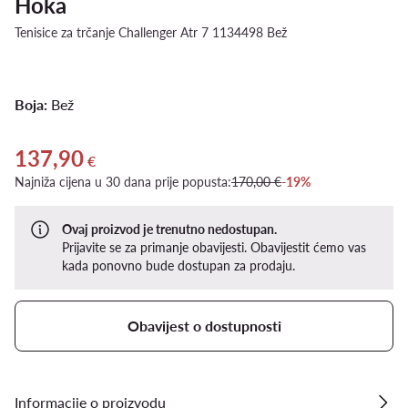
Hoka
Tenisice za trčanje Challenger Atr 7 1134498 Bež
Boja:
Bež
137,90
Trenutna cijena 137,90 €
€
Najniža cijena u 30 dana prije popusta:
170,00 €
-19%
Ovaj proizvod je trenutno nedostupan.
Prijavite se za primanje obavijesti. Obavijestit ćemo vas
kada ponovno bude dostupan za prodaju.
Obavijest o dostupnosti
Informacije o proizvodu