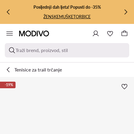
PRIJEĐI NA GLAVNI SADRŽAJ
PRIJEĐI NA PRETRAŽIVANJE
Posljednji dah ljeta! Popusti do -35%
ŽENSKE
MUŠKE
TORBICE
Traži brend, proizvod, stil
Tenisice za trail trčanje
-19%