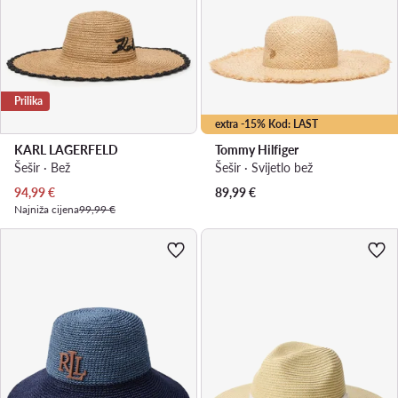
Prilika
extra -15% Kod: LAST
KARL LAGERFELD
Tommy Hilfiger
Šešir · Bež
Šešir · Svijetlo bež
Trenutna cijena
94,99
€
89,99
€
Najniža cijena
99,99 €