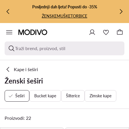
PRIJEĐI NA GLAVNI SADRŽAJ
PRIJEĐI NA PRETRAŽIVANJE
Posljednji dah ljeta! Popusti do -35%
ŽENSKE
MUŠKE
TORBICE
Traži brend, proizvod, stil
Kape i šeširi
Ženski šeširi
Šeširi
Bucket kape
Šilterice
Zimske kape
Proizvodi: 22