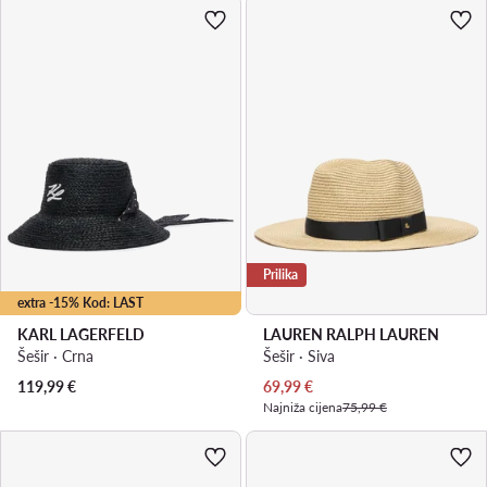
Prilika
extra -15% Kod: LAST
KARL LAGERFELD
LAUREN RALPH LAUREN
Šešir · Crna
Šešir · Siva
Trenutna cijena
119,99
€
69,99
€
Najniža cijena
75,99 €