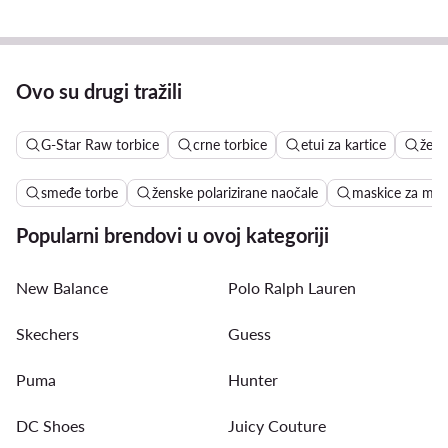
Ovo su drugi tražili
G-Star Raw torbice
crne torbice
etui za kartice
žensk
smeđe torbe
ženske polarizirane naočale
maskice za mob
Popularni brendovi u ovoj kategoriji
New Balance
Polo Ralph Lauren
Skechers
Guess
Puma
Hunter
DC Shoes
Juicy Couture