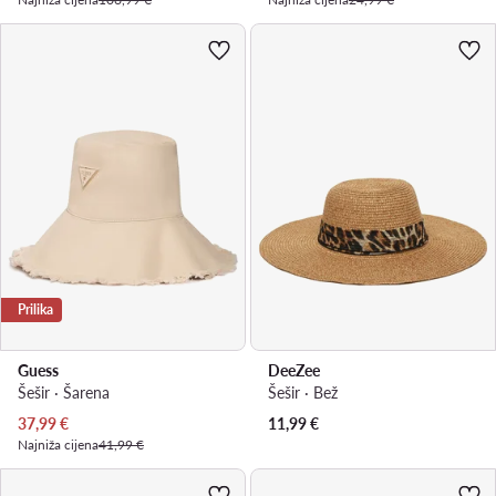
Prilika
Guess
DeeZee
Šešir · Šarena
Šešir · Bež
Trenutna cijena
37,99
€
11,99
€
Najniža cijena
41,99 €