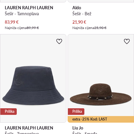
LAUREN RALPH LAUREN
Aldo
Šešir · Tamnoplava
Šešir · Bež
Trenutna cijena
Trenutna cijena
83,99
€
21,90
€
Najniža cijena
89,99 €
Najniža cijena
25,90 €
Prilika
Prilika
extra -25% Kod: LAST
LAUREN RALPH LAUREN
Liu Jo
Šešir · Tamnoplava
Šešir · Smeđa