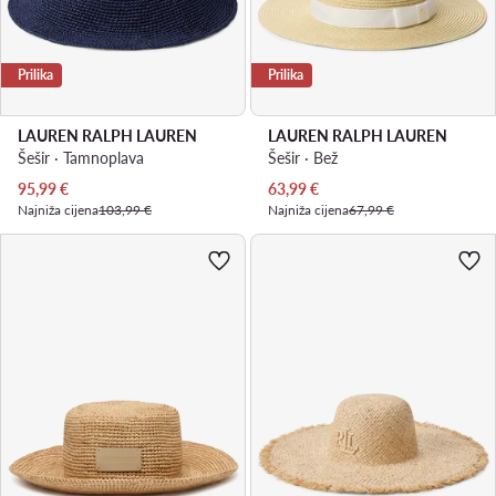
Prilika
Prilika
LAUREN RALPH LAUREN
LAUREN RALPH LAUREN
Šešir · Tamnoplava
Šešir · Bež
Trenutna cijena
Trenutna cijena
95,99
€
63,99
€
Najniža cijena
103,99 €
Najniža cijena
67,99 €