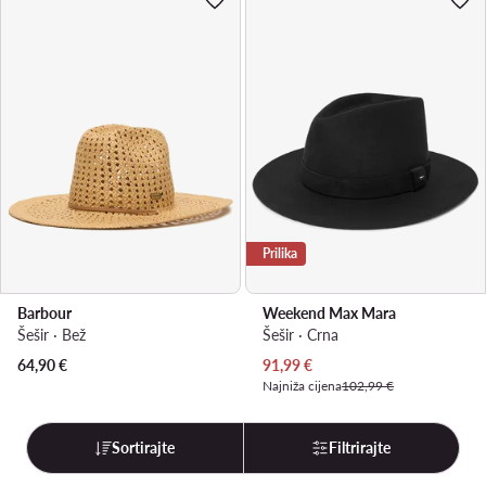
Prilika
Barbour
Weekend Max Mara
Šešir · Bež
Šešir · Crna
Trenutna cijena
64,90
€
91,99
€
Najniža cijena
102,99 €
Sortirajte
Filtrirajte