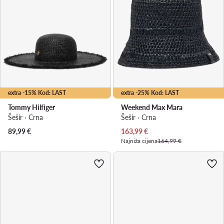
extra -15% Kod: LAST
extra -25% Kod: LAST
Tommy Hilfiger
Weekend Max Mara
Šešir · Crna
Šešir · Crna
Trenutna cijena
89,99
€
163,99
€
Najniža cijena
164,99 €