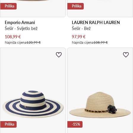
Prilika
Prilika
Emporio Armani
LAUREN RALPH LAUREN
Šešir · Svijetlo bež
Šešir · Bež
Trenutna cijena
Trenutna cijena
108,99
€
97,99
€
Najniža cijena
120,99 €
Najniža cijena
108,99 €
Prilika
-15%