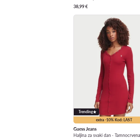
38,99
€
Trending
extra -10% Kod: LAST
Guess Jeans
Haljina za svaki dan · Tamnocrvena