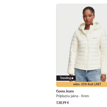
Trending
extra -25% Kod: LAST
Guess Jeans
Prijelazna jakna · Krem
138,99
€