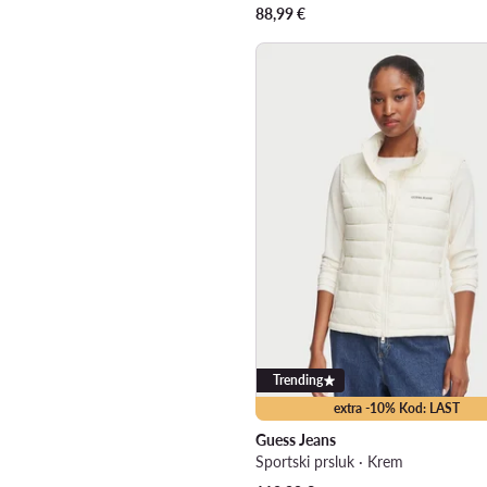
88,99
€
Trending
extra -10% Kod: LAST
Guess Jeans
Sportski prsluk · Krem