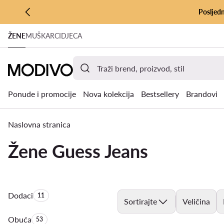
Posljedn
PRIJEĐI NA GLAVNI SADRŽAJ
ŽENE
MUŠKARCI
DJECA
PRIJEĐI NA PRETRAŽIVANJE
Ponude i promocije
Nova kolekcija
Bestsellery
Brandovi
Naslovna stranica
Žene Guess Jeans
Dodaci
Količina proizvoda:
11
Sortirajte
Veličina
Obuća
Količina proizvoda:
53