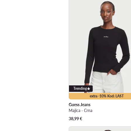
Trending
extra -10% Kod: LAST
Guess Jeans
Majica · Crna
38,99
€