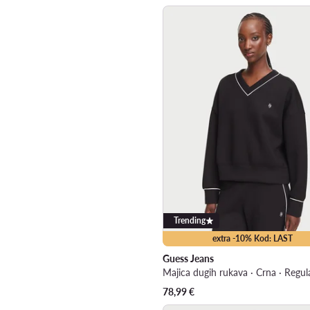
Trending
extra -10% Kod: LAST
Guess Jeans
Majica dugih rukava · Crna · Regula
78,99
€