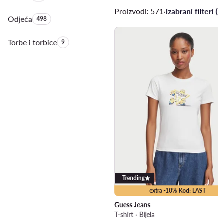
Proizvodi: 571
·
Izabrani filteri (
Odjeća
Količina proizvoda:
498
Torbe i torbice
Količina proizvoda:
9
Trending
extra -10% Kod: LAST
Guess Jeans
T-shirt · Bijela