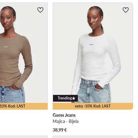
Trending
 -10% Kod: LAST
extra -10% Kod: LAST
Guess Jeans
Majica · Bijela
38,99
€