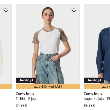
Trending
Trending
extra -10% Kod: LAST
extra
Guess Jeans
Guess Jeans
T-shirt · Bijela
traper košulja · P
34,99
€
88,99
€