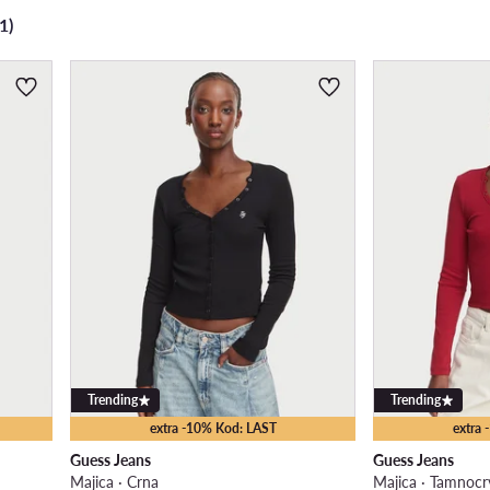
1)
Trending
Trending
extra -10% Kod: LAST
extra
Guess Jeans
Guess Jeans
Majica · Crna
Majica · Tamnoc