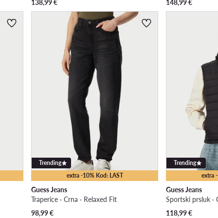
138,99
€
148,99
€
Trending
Trending
extra -10% Kod: LAST
extra
Guess Jeans
Guess Jeans
Traperice · Crna · Relaxed Fit
Sportski prsluk ·
98,99
€
118,99
€