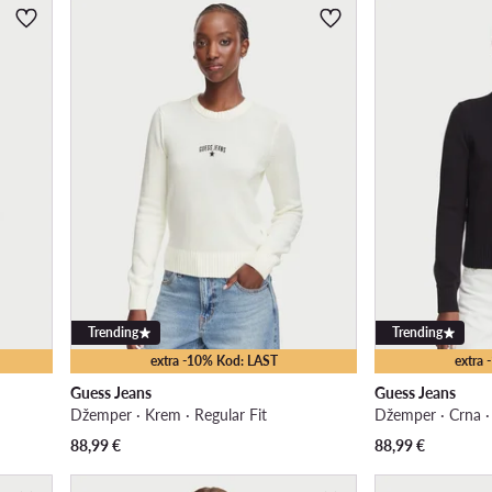
Trending
Trending
extra -10% Kod: LAST
extra
Guess Jeans
Guess Jeans
Džemper · Krem · Regular Fit
Džemper · Crna · 
88,99
€
88,99
€