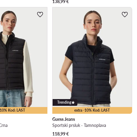
138,99
€
Trending
 -10% Kod: LAST
extra -10% Kod: LAST
Guess Jeans
 Crna
Sportski prsluk · Tamnoplava
118,99
€