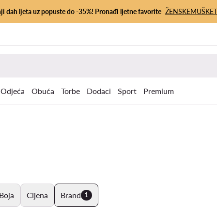
ji dah ljeta uz popuste do -35%! Pronađi ljetne favorite
ŽENSKE
MUŠKE
Odjeća
Obuća
Torbe
Dodaci
Sport
Premium
Boja
Cijena
Brand
1