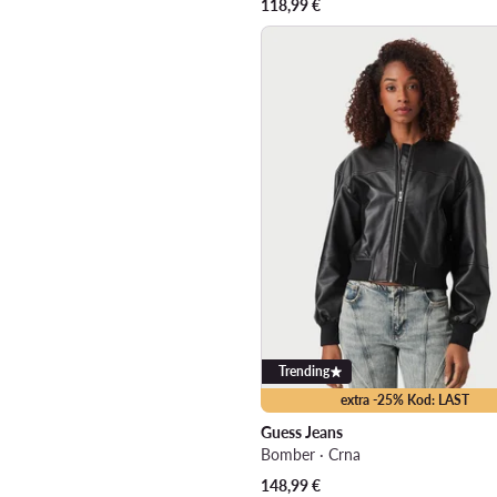
118,99
€
Trending
extra -25% Kod: LAST
Guess Jeans
Bomber · Crna
148,99
€