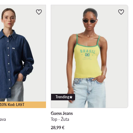
Trending
 -10% Kod: LAST
Guess Jeans
lava
Top · Žuta
28,99
€