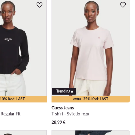
Trending
 -10% Kod: LAST
extra -25% Kod: LAST
Guess Jeans
Regular Fit
T-shirt · Svijetlo roza
28,99
€