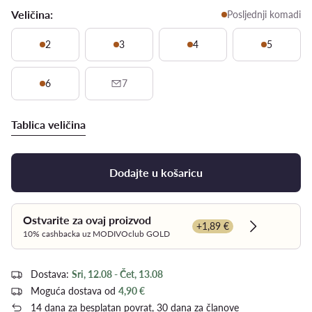
Veličina:
Posljednji komadi
2
3
4
5
6
7
Tablica veličina
Dodajte u košaricu
Ostvarite za ovaj proizvod
+1,89 €
Dowiedz się
10% cashbacka uz MODIVOclub GOLD
Dostava:
Sri, 12.08 - Čet, 13.08
Moguća dostava od
4,90 €
14 dana za besplatan povrat, 30 dana za članove