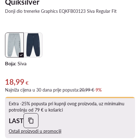
Quiksilver
Donji dio trenerke Graphics EQKFB03123 Siva Regular Fit
Boja:
Siva
18,99
Trenutna cijena 18,99 €
€
Najniža cijena u 30 dana prije popusta:
20,99 €
-9%
Extra -25% popusta pri kupnji ovog proizvoda, uz minimalnu
potrošnju od 79 € u košarici
LAST
Ostali proizvodi u promociji