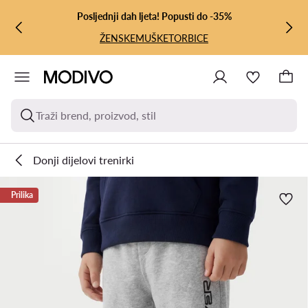
PRIJEĐI NA GLAVNI SADRŽAJ
PRIJEĐI NA PRETRAŽIVANJE
Posljednji dah ljeta! Popusti do -35%
ŽENSKE
MUŠKE
TORBICE
Traži brend, proizvod, stil
Donji dijelovi trenirki
Prilika