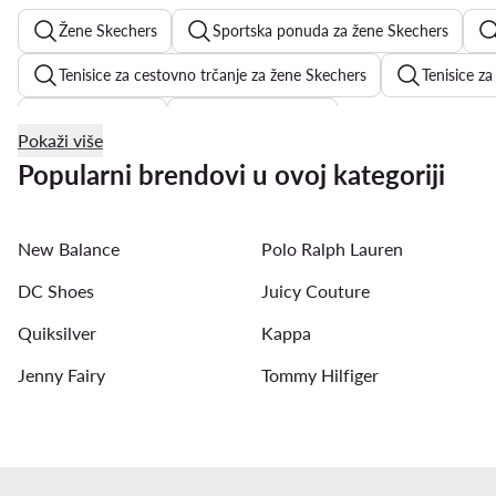
Žene Skechers
Sportska ponuda za žene Skechers
Tenisice za cestovno trčanje za žene Skechers
Tenisice za
adidas Samba
haljine za svadbu
Pokaži više
ženske japanke
bijeli sakoi
cvjetne haljine
Popularni brendovi u ovoj kategoriji
sandale na punu petu
New Balance ženske tenisice
New Balance
Polo Ralph Lauren
crvene štikle
DC Shoes
Juicy Couture
Quiksilver
Kappa
Jenny Fairy
Tommy Hilfiger