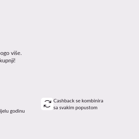
ogo više.
upnji!
Cashback se kombinira
sa svakim popustom
ijelu godinu