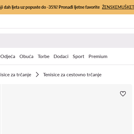
ji dah ljeta uz popuste do -35%! Pronađi ljetne favorite
ŽENSKE
MUŠKE
Odjeća
Obuća
Torbe
Dodaci
Sport
Premium
isice za trčanje
Tenisice za cestovno trčanje