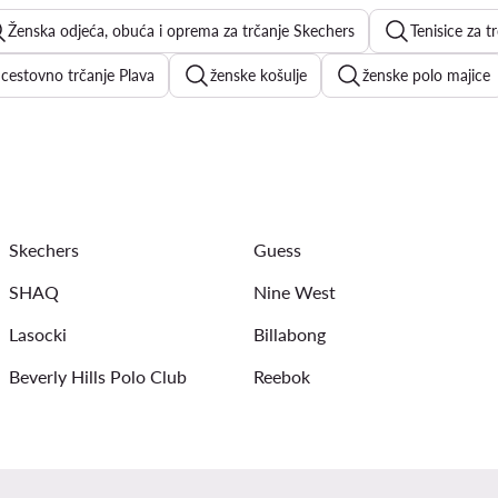
Ženska odjeća, obuća i oprema za trčanje Skechers
Tenisice za t
 cestovno trčanje Plava
ženske košulje
ženske polo majice
adidas Campus
sandale na blok petu
ženske ravne sandale
ženske bluze
ljetne haljine
haljine na točkice
Gues
Skechers
Guess
SHAQ
Nine West
Lasocki
Billabong
Beverly Hills Polo Club
Reebok