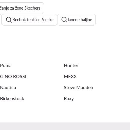
rčanje za žene Skechers
Reebok tenisice ženske
lanene haljine
košulja haljine
mini haljine
New Balance 9060
s tenisice
ženske natikače
ženske majice
Puma
Hunter
GINO ROSSI
MEXX
Nautica
Steve Madden
Birkenstock
Roxy