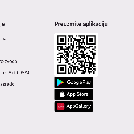
je
Preuzmite aplikaciju
čina
roizvoda
ices Act (DSA)
nagrade