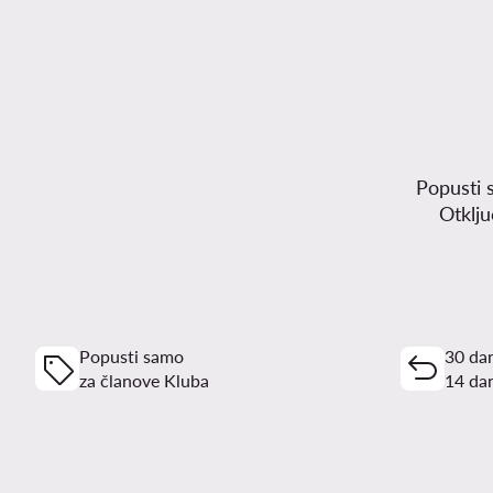
Popusti 
Otklj
Popusti samo
30 dan
za članove Kluba
14 dan