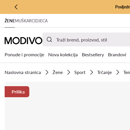
Posljedn
PRIJEĐI NA GLAVNI SADRŽAJ
ŽENE
MUŠKARCI
DJECA
PRIJEĐI NA PRETRAŽIVANJE
Ponude i promocije
Nova kolekcija
Bestsellery
Brandovi
Naslovna stranica
Žene
Sport
Trčanje
Ten
Prilika