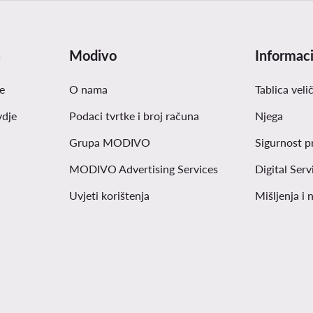
a
Modivo
Informaci
e
O nama
Tablica veli
vdje
Podaci tvrtke i broj računa
Njega
Grupa MODIVO
Sigurnost p
MODIVO Advertising Services
Digital Serv
Uvjeti korištenja
Mišljenja i 