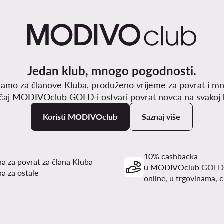
Jedan klub, mnogo pogodnosti.
samo za članove Kluba, produženo vrijeme za povrat i mn
učaj MODIVOclub GOLD i ostvari povrat novca na svakoj k
Koristi MODIVOclub
Saznaj više
10% cashbacka
a za povrat za člana Kluba
u MODIVOclub GOLD
a za ostale
online, u trgovinama, c