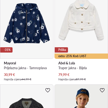
-31%
Prilika
extra -25% Kod: LAST
Mayoral
Abel & Lula
Prijelazna jakna · Tamnoplava
Traper jakna · Bijela
Trenutna cijena
Trenutna cijena
30,99
€
79,99
€
Najniža cijena
44,99 €
Najniža cijena
87,99 €