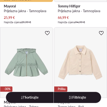
Mayoral
Tommy Hilfiger
Prijelazna jakna · Tamnoplava
Prijelazna jakna · Tamnoplava
Trenutna cijena
Trenutna cijena
25,99
€
66,99
€
Najniža cijena
29,99 €
Najniža cijena
94,99 €
-30%
Prilika
Sortirajte
Filtrirajte
Mayoral
Mayoral
Prijelazna jakna · Zelena
Traper jakna · Bež