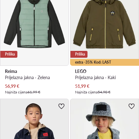
Prilika
Prilika
extra -35% Kod: LAST
Reima
LEGO
Prijelazna jakna · Zelena
Prijelazna jakna · Kaki
Trenutna cijena
Trenutna cijena
56,99
€
51,99
€
Najniža cijena
61,99 €
Najniža cijena
54,90 €