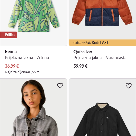
Prilika
extra -35% Kod: LAST
Reima
Quiksilver
Prijelazna jakna · Zelena
Prijelazna jakna · Narančasta
Trenutna cijena
36,99
€
59,99
€
Najniža cijena
40,99 €