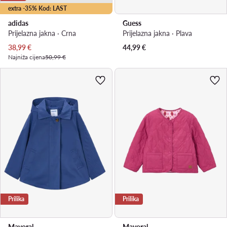
extra -35% Kod: LAST
adidas
Guess
Prijelazna jakna · Crna
Prijelazna jakna · Plava
Trenutna cijena
38,99
€
44,99
€
Najniža cijena
50,99 €
Prilika
Prilika
Mayoral
Mayoral