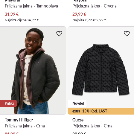
Prijelazna jakna · Tamnoplava
Prijelazna jakna · Crvena
Trenutna cijena
Trenutna cijena
31,99
€
29,99
€
Najniža cijena
34,99 €
Najniža cijena
32,99 €
Prilika
Novitet
extra -15% Kod: LAST
Tommy Hilfiger
Guess
Prijelazna jakna · Crna
Prijelazna jakna · Crna
Trenutna cijena