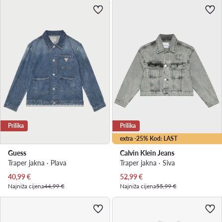
Prilika
Prilika
extra -25% Kod: LAST
Guess
Calvin Klein Jeans
Traper jakna · Plava
Traper jakna · Siva
Trenutna cijena
Trenutna cijena
40,99
€
52,99
€
Najniža cijena
44,99 €
Najniža cijena
55,99 €