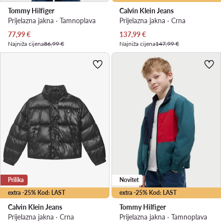
Tommy Hilfiger
Calvin Klein Jeans
Prijelazna jakna · Tamnoplava
Prijelazna jakna · Crna
Trenutna cijena
Trenutna cijena
77,99
€
137,99
€
Najniža cijena
86,99 €
Najniža cijena
147,99 €
Prilika
Novitet
extra -25% Kod: LAST
extra -25% Kod: LAST
Calvin Klein Jeans
Tommy Hilfiger
Prijelazna jakna · Crna
Prijelazna jakna · Tamnoplava