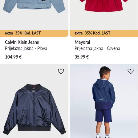
extra -35% Kod: LAST
extra -35% Kod: LAST
Calvin Klein Jeans
Mayoral
Prijelazna jakna · Plava
Prijelazna jakna · Crvena
104,99
€
35,99
€