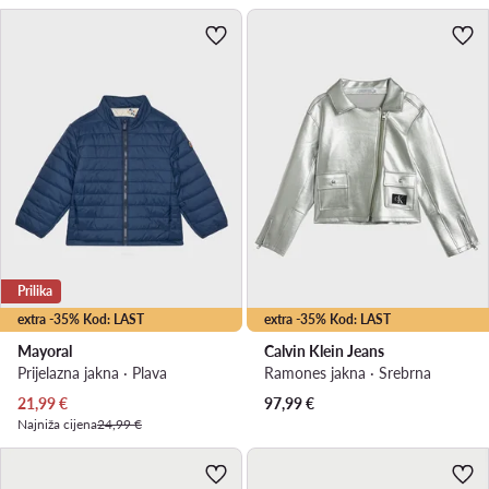
Prilika
extra -35% Kod: LAST
extra -35% Kod: LAST
Mayoral
Calvin Klein Jeans
Prijelazna jakna · Plava
Ramones jakna · Srebrna
Trenutna cijena
21,99
€
97,99
€
Najniža cijena
24,99 €