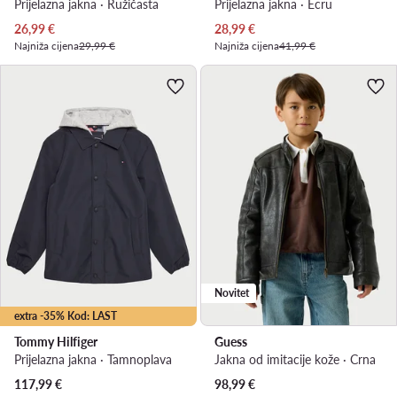
Prijelazna jakna · Ružičasta
Prijelazna jakna · Écru
Trenutna cijena
Trenutna cijena
26,99
€
28,99
€
Najniža cijena
29,99 €
Najniža cijena
41,99 €
Novitet
extra -35% Kod: LAST
Tommy Hilfiger
Guess
Prijelazna jakna · Tamnoplava
Jakna od imitacije kože · Crna
117,99
€
98,99
€