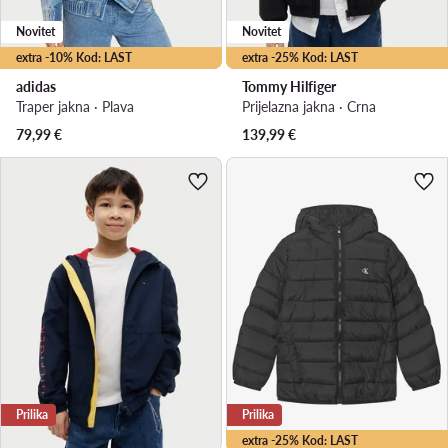
Novitet
Novitet
extra -10% Kod: LAST
extra -25% Kod: LAST
adidas
Tommy Hilfiger
Traper jakna · Plava
Prijelazna jakna · Crna
79,99
€
139,99
€
Prilika
Prilika
extra -25% Kod: LAST