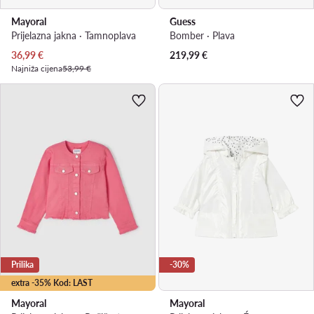
Mayoral
Guess
Prijelazna jakna · Tamnoplava
Bomber · Plava
Trenutna cijena
36,99
€
219,99
€
Najniža cijena
53,99 €
Prilika
-30%
extra -35% Kod: LAST
Mayoral
Mayoral