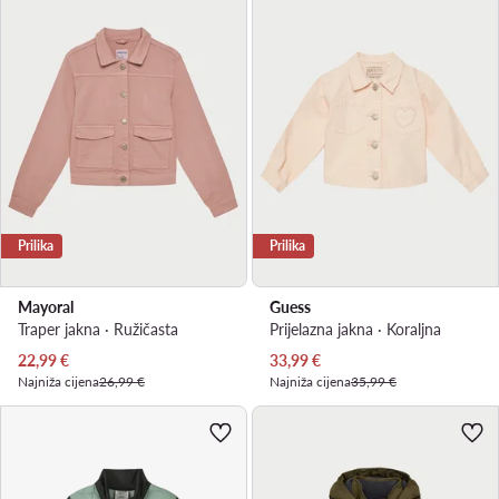
Prilika
Prilika
Mayoral
Guess
Traper jakna · Ružičasta
Prijelazna jakna · Koraljna
Trenutna cijena
Trenutna cijena
22,99
€
33,99
€
Najniža cijena
26,99 €
Najniža cijena
35,99 €