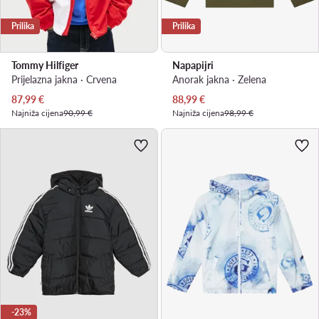
Prilika
Prilika
Tommy Hilfiger
Napapijri
Prijelazna jakna · Crvena
Anorak jakna · Zelena
Trenutna cijena
Trenutna cijena
87,99
€
88,99
€
Najniža cijena
90,99 €
Najniža cijena
98,99 €
-23%