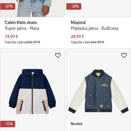
-27%
-30%
Calvin Klein Jeans
Mayoral
Traper jakna · Plava
Prijelazna jakna · Ružičasta
Trenutna cijena
Trenutna cijena
74,99
€
28,99
€
Najniža cijena
102,99 €
Najniža cijena
41,99 €
-31%
Novitet