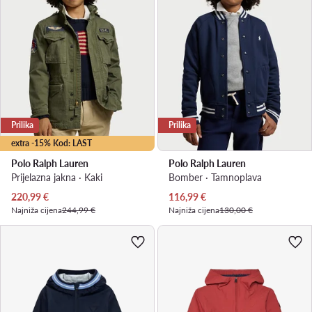
Prilika
Prilika
extra -15% Kod: LAST
Polo Ralph Lauren
Polo Ralph Lauren
Prijelazna jakna · Kaki
Bomber · Tamnoplava
Trenutna cijena
Trenutna cijena
220,99
€
116,99
€
Najniža cijena
244,99 €
Najniža cijena
130,00 €