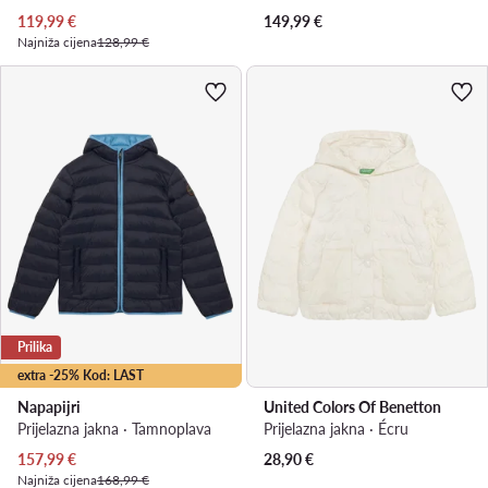
Trenutna cijena
119,99
€
149,99
€
Najniža cijena
128,99 €
Prilika
extra -25% Kod: LAST
Napapijri
United Colors Of Benetton
Prijelazna jakna · Tamnoplava
Prijelazna jakna · Écru
Trenutna cijena
157,99
€
28,90
€
Najniža cijena
168,99 €