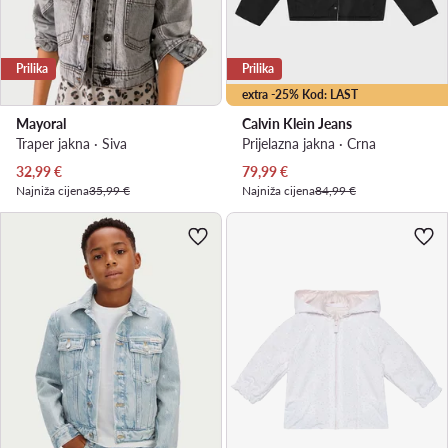
Prilika
Prilika
extra -25% Kod: LAST
Mayoral
Calvin Klein Jeans
Traper jakna · Siva
Prijelazna jakna · Crna
Trenutna cijena
Trenutna cijena
32,99
€
79,99
€
Najniža cijena
35,99 €
Najniža cijena
84,99 €