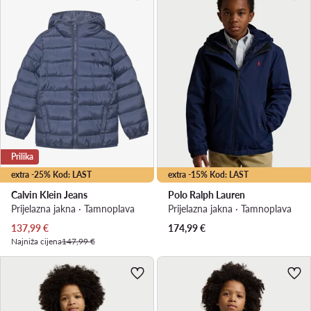
Prilika
extra -25% Kod: LAST
extra -15% Kod: LAST
Calvin Klein Jeans
Polo Ralph Lauren
Prijelazna jakna · Tamnoplava
Prijelazna jakna · Tamnoplava
Trenutna cijena
137,99
€
174,99
€
Najniža cijena
147,99 €