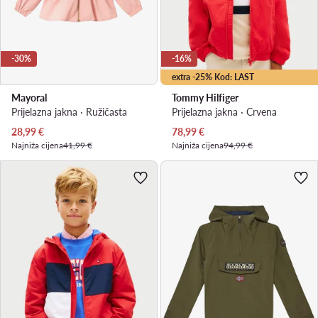
-30%
-16%
extra -25% Kod: LAST
Mayoral
Tommy Hilfiger
Prijelazna jakna · Ružičasta
Prijelazna jakna · Crvena
Trenutna cijena
Trenutna cijena
28,99
€
78,99
€
Najniža cijena
41,99 €
Najniža cijena
94,99 €