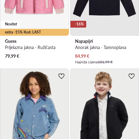
Novitet
-16%
extra -15% Kod: LAST
Guess
Napapijri
Prijelazna jakna · Ružičasta
Anorak jakna · Tamnoplava
Trenutna cijena
79,99
€
84,99
€
Najniža cijena
101,99 €