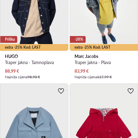
Prilika
-28%
extra -25% Kod: LAST
extra -25% Kod: LAST
HUGO
Marc Jacobs
Traper jakna · Tamnoplava
Traper jakna · Plava
Trenutna cijena
Trenutna cijena
88,99
€
83,99
€
Najniža cijena
98,90 €
Najniža cijena
117,99 €