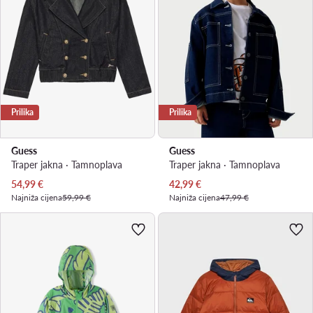
Prilika
Prilika
Guess
Guess
Traper jakna · Tamnoplava
Traper jakna · Tamnoplava
Trenutna cijena
Trenutna cijena
54,99
€
42,99
€
Najniža cijena
59,99 €
Najniža cijena
47,99 €