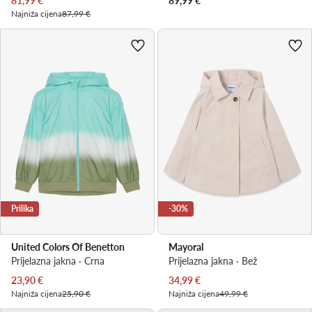
81,99
€
89,99
€
Najniža cijena
87,99 €
Prilika
-30%
United Colors Of Benetton
Mayoral
Prijelazna jakna · Crna
Prijelazna jakna · Bež
Trenutna cijena
Trenutna cijena
23,90
€
34,99
€
Najniža cijena
25,90 €
Najniža cijena
49,99 €