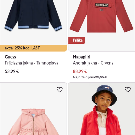
Prilika
extra -25% Kod: LAST
Guess
Napapijri
Prijelazna jakna · Tamnoplava
Anorak jakna · Crvena
Trenutna cijena
53,99
€
88,99
€
Najniža cijena
93,99 €