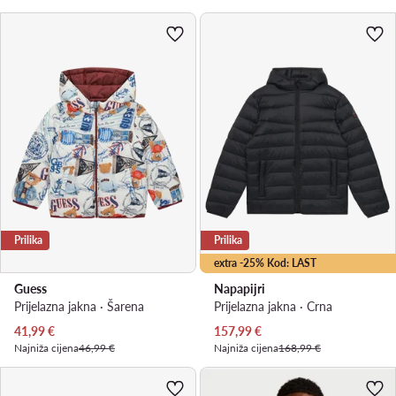
Prilika
Prilika
extra -25% Kod: LAST
Guess
Napapijri
Prijelazna jakna · Šarena
Prijelazna jakna · Crna
Trenutna cijena
Trenutna cijena
41,99
€
157,99
€
Najniža cijena
46,99 €
Najniža cijena
168,99 €