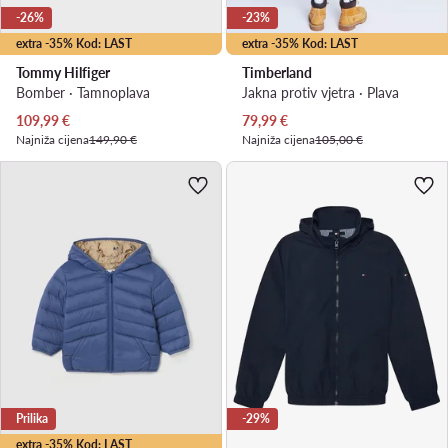
-26%
-23%
extra -35% Kod: LAST
extra -35% Kod: LAST
Tommy Hilfiger
Timberland
Bomber · Tamnoplava
Jakna protiv vjetra · Plava
Trenutna cijena
Trenutna cijena
109,99
€
79,99
€
Najniža cijena
149,90 €
Najniža cijena
105,00 €
Prilika
-29%
extra -35% Kod: LAST