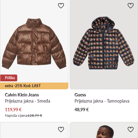
Prilika
extra -25% Kod: LAST
Calvin Klein Jeans
Guess
Prijelazna jakna · Smeđa
Prijelazna jakna · Tamnoplava
Trenutna cijena
119,99
€
48,99
€
Najniža cijena
128,99 €