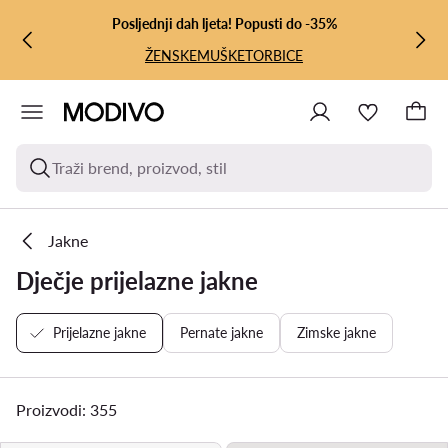
PRIJEĐI NA GLAVNI SADRŽAJ
PRIJEĐI NA PRETRAŽIVANJE
Posljednji dah ljeta! Popusti do -35%
ŽENSKE
MUŠKE
TORBICE
Traži brend, proizvod, stil
Jakne
Dječje prijelazne jakne
Prijelazne jakne
Pernate jakne
Zimske jakne
Proizvodi: 355