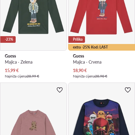
-23%
Prilika
extra -25% Kod: LAST
Guess
Guess
Majica · Zelena
Majica · Crvena
Trenutna cijena
Trenutna cijena
15,99
€
18,90
€
Najniža cijena
20,99 €
Najniža cijena
20,90 €