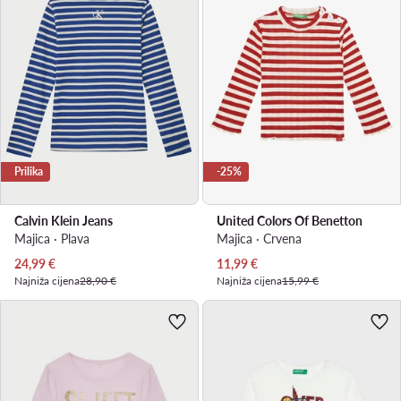
Prilika
-25%
Calvin Klein Jeans
United Colors Of Benetton
Majica · Plava
Majica · Crvena
Trenutna cijena
Trenutna cijena
24,99
€
11,99
€
Najniža cijena
28,90 €
Najniža cijena
15,99 €