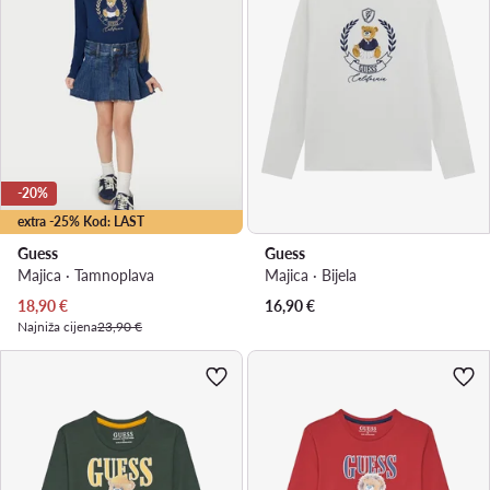
-20%
extra -25% Kod: LAST
Guess
Guess
Majica · Tamnoplava
Majica · Bijela
Trenutna cijena
18,90
€
16,90
€
Najniža cijena
23,90 €