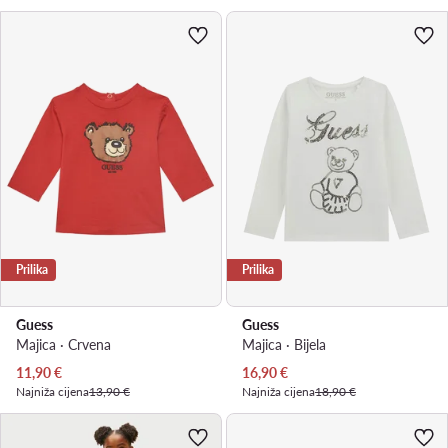
Prilika
Prilika
Guess
Guess
Majica · Crvena
Majica · Bijela
Trenutna cijena
Trenutna cijena
11,90
€
16,90
€
Najniža cijena
13,90 €
Najniža cijena
18,90 €