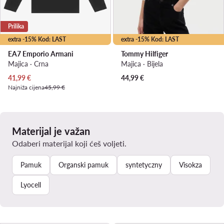
Prilika
extra -15% Kod: LAST
extra -15% Kod: LAST
EA7 Emporio Armani
Tommy Hilfiger
Majica · Crna
Majica · Bijela
Trenutna cijena
41,99
€
44,99
€
Najniža cijena
45,99 €
Materijal je važan
Odaberi materijal koji ćeš voljeti.
Pamuk
Organski pamuk
syntetyczny
Visokza
Lyocell