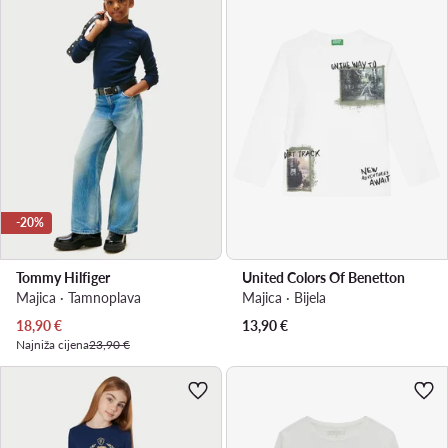
-20%
Tommy Hilfiger
United Colors Of Benetton
Majica · Tamnoplava
Majica · Bijela
Trenutna cijena
18,90
€
13,90
€
Najniža cijena
23,90 €