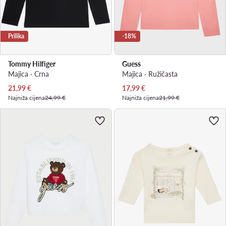
Prilika
-18%
Tommy Hilfiger
Guess
Majica · Crna
Majica · Ružičasta
Trenutna cijena
Trenutna cijena
21,99
€
17,99
€
Najniža cijena
24,99 €
Najniža cijena
21,99 €