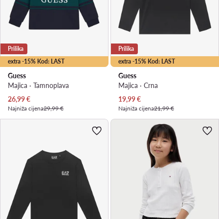
Prilika
Prilika
extra -15% Kod: LAST
extra -15% Kod: LAST
Guess
Guess
Majica · Tamnoplava
Majica · Crna
Trenutna cijena
Trenutna cijena
26,99
€
19,99
€
Najniža cijena
29,99 €
Najniža cijena
21,99 €