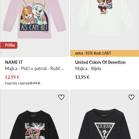
Prilika
extra -35% Kod: LAST
NAME IT
United Colors Of Benetton
Majica · Psići u patroli · Ružičasta
Majica · Bijela
Trenutna cijena
12,99
€
13,95
€
Najniža cijena
13,99 €