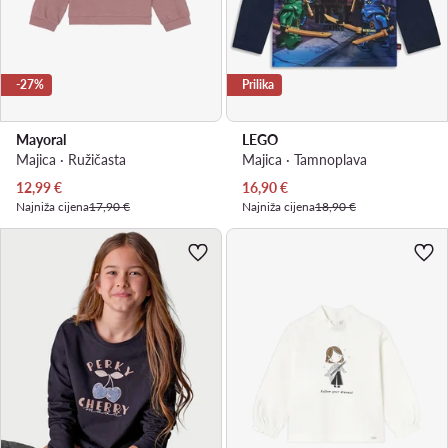
-27%
Prilika
Mayoral
LEGO
Majica · Ružičasta
Majica · Tamnoplava
Trenutna cijena
Trenutna cijena
12,99
€
16,90
€
Najniža cijena
17,90 €
Najniža cijena
18,90 €