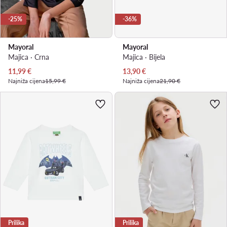
-25%
-36%
Mayoral
Mayoral
Majica · Crna
Majica · Bijela
Trenutna cijena
Trenutna cijena
11,99
€
13,90
€
Najniža cijena
15,99 €
Najniža cijena
21,90 €
Prilika
Prilika