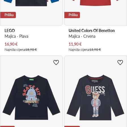
Prilika
Prilika
LEGO
United Colors Of Benetton
Majica · Plava
Majica · Crvena
Trenutna cijena
Trenutna cijena
16,90
€
11,90
€
Najniža cijena
18,90 €
Najniža cijena
13,90 €