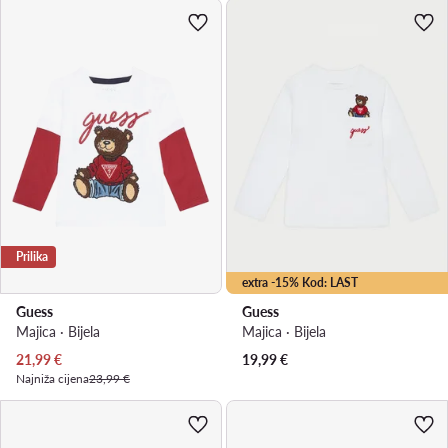
Prilika
extra -15% Kod: LAST
Guess
Guess
Majica · Bijela
Majica · Bijela
Trenutna cijena
21,99
€
19,99
€
Najniža cijena
23,99 €