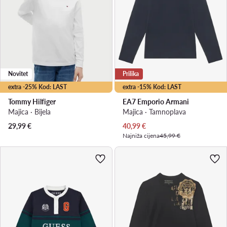
Novitet
Prilika
extra -25% Kod: LAST
extra -15% Kod: LAST
Tommy Hilfiger
EA7 Emporio Armani
Majica · Bijela
Majica · Tamnoplava
Trenutna cijena
29,99
€
40,99
€
Najniža cijena
45,99 €