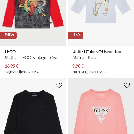
Prilika
-16%
LEGO
United Colors Of Benetton
Majica · LEGO Ninjago · Crvena
Majica · Plava
Trenutna cijena
Trenutna cijena
16,99
€
9,90
€
Najniža cijena
17,99 €
Najniža cijena
11,90 €