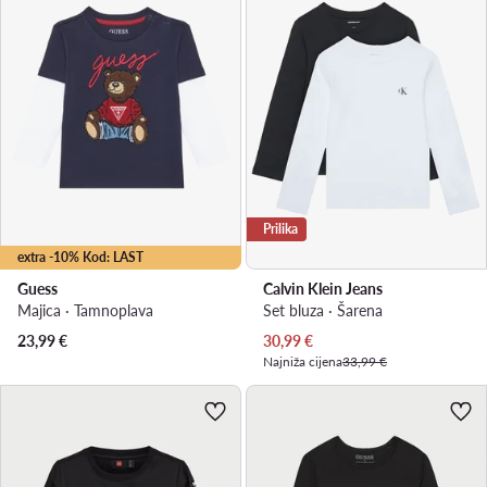
Prilika
extra -10% Kod: LAST
Guess
Calvin Klein Jeans
Majica · Tamnoplava
Set bluza · Šarena
Trenutna cijena
23,99
€
30,99
€
Najniža cijena
33,99 €