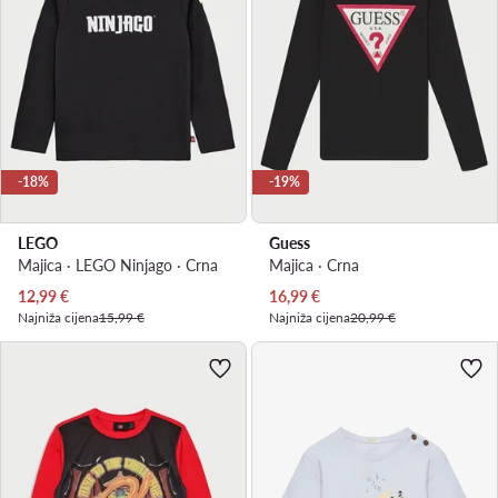
-18%
-19%
LEGO
Guess
Majica · LEGO Ninjago · Crna
Majica · Crna
Trenutna cijena
Trenutna cijena
12,99
€
16,99
€
Najniža cijena
15,99 €
Najniža cijena
20,99 €