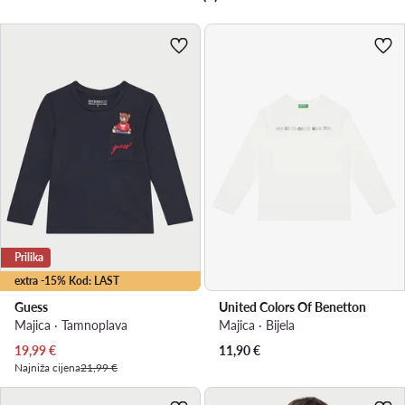
Prilika
extra -15% Kod: LAST
Guess
United Colors Of Benetton
Majica · Tamnoplava
Majica · Bijela
Trenutna cijena
19,99
€
11,90
€
Najniža cijena
21,99 €