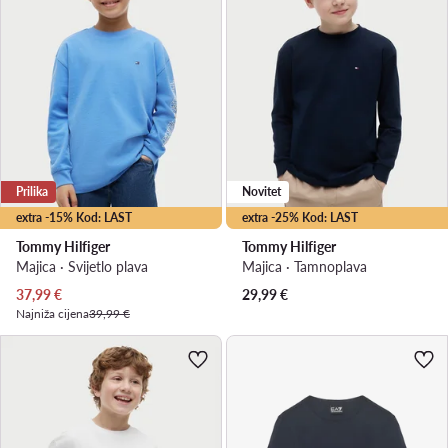
Prilika
Novitet
extra -15% Kod: LAST
extra -25% Kod: LAST
Tommy Hilfiger
Tommy Hilfiger
Majica · Svijetlo plava
Majica · Tamnoplava
Trenutna cijena
37,99
€
29,99
€
Najniža cijena
39,99 €