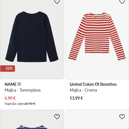
-22%
NAME IT
United Colors Of Benetton
Majica · Tamnoplava
Majica · Crvena
Trenutna cijena
6,90
€
13,99
€
Najniža cijena
8,90 €