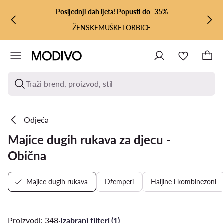
PRIJEĐI NA GLAVNI SADRŽAJ
PRIJEĐI NA PRETRAŽIVANJE
Posljednji dah ljeta! Popusti do -35%
ŽENSKE
MUŠKE
TORBICE
Traži brend, proizvod, stil
Odjeća
Majice dugih rukava za djecu -
Obična
Majice dugih rukava
Džemperi
Haljine i kombinezoni
Proizvodi: 348
·
Izabrani filteri (1)