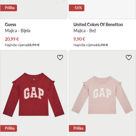
Prilika
-16%
Guess
United Colors Of Benetton
Majica · Bijela
Majica · Bež
Trenutna cijena
Trenutna cijena
20,99
€
9,90
€
Najniža cijena
23,99 €
Najniža cijena
11,90 €
Prilika
Prilika