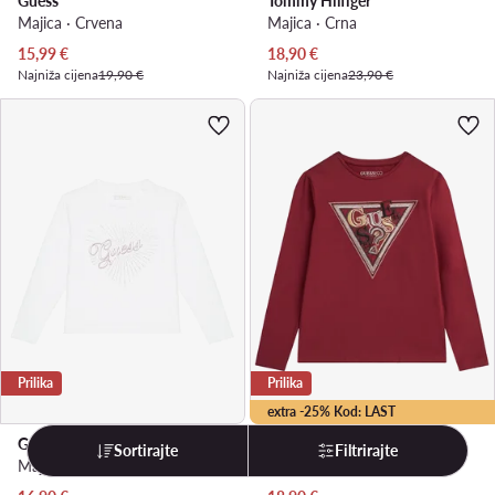
Guess
Tommy Hilfiger
Majica · Crvena
Majica · Crna
Trenutna cijena
Trenutna cijena
15,99
€
18,90
€
Najniža cijena
19,90 €
Najniža cijena
23,90 €
Prilika
Prilika
extra -25% Kod: LAST
Guess
Guess
Sortirajte
Filtrirajte
Majica · Bijela
Majica · Crvena