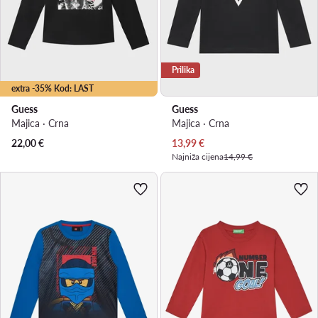
Prilika
extra -35% Kod: LAST
Guess
Guess
Majica · Crna
Majica · Crna
Trenutna cijena
22,00
€
13,99
€
Najniža cijena
14,99 €