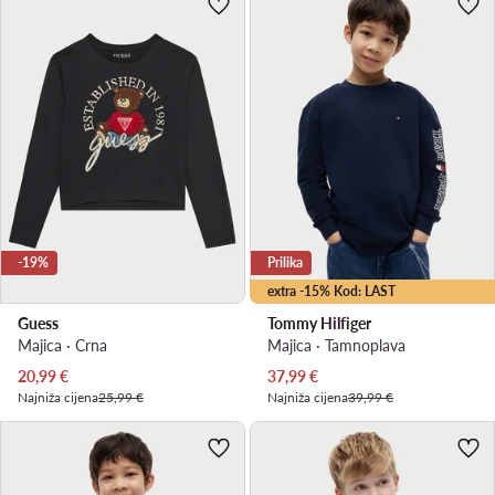
-19%
Prilika
extra -15% Kod: LAST
Guess
Tommy Hilfiger
Majica · Crna
Majica · Tamnoplava
Trenutna cijena
Trenutna cijena
20,99
€
37,99
€
Najniža cijena
25,99 €
Najniža cijena
39,99 €