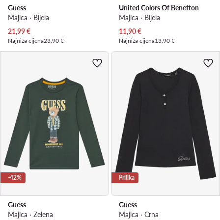
Guess
United Colors Of Benetton
Majica · Bijela
Majica · Bijela
Trenutna cijena
Trenutna cijena
21,99
€
11,90
€
Najniža cijena
23,90 €
Najniža cijena
13,90 €
-42%
Prilika
Guess
Guess
Majica · Zelena
Majica · Crna