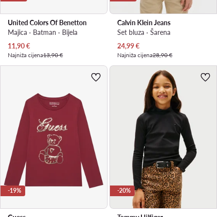
United Colors Of Benetton
Calvin Klein Jeans
Majica · Batman · Bijela
Set bluza · Šarena
Trenutna cijena
Trenutna cijena
11,90
€
24,99
€
Najniža cijena
13,90 €
Najniža cijena
28,90 €
-19%
-20%