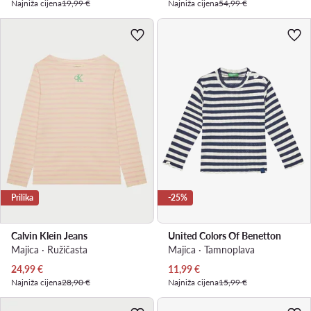
Najniža cijena
19,99 €
Najniža cijena
54,99 €
Prilika
-25%
Calvin Klein Jeans
United Colors Of Benetton
Majica · Ružičasta
Majica · Tamnoplava
Trenutna cijena
Trenutna cijena
24,99
€
11,99
€
Najniža cijena
28,90 €
Najniža cijena
15,99 €