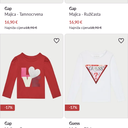
Gap
Gap
Majica · Tamnocrvena
Majica · Ružičasta
Trenutna cijena
Trenutna cijena
16,90
€
16,90
€
Najniža cijena
18,90 €
Najniža cijena
18,90 €
-17%
-17%
Gap
Guess