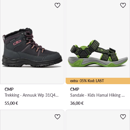
extra -35% Kod: LAST
CMP
CMP
Trekking · Annuuk Wp 31Q4954 · Siva
Sandale · Kids Hamal Hiking Sandal 38Q9954 · Crna
55,00
€
36,00
€