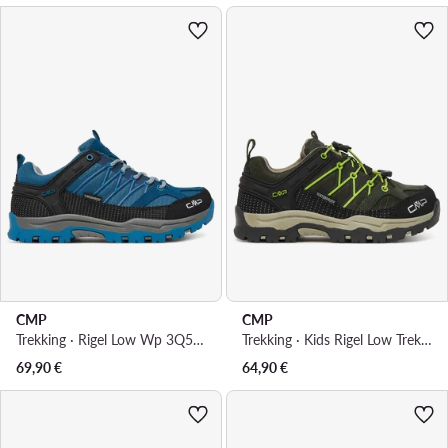
CMP
CMP
Trekking · Rigel Low Wp 3Q54554J · Plava
Trekking · Kids Rigel Low Trekking Wp 3Q54554 · Zelena
69,90
€
64,90
€