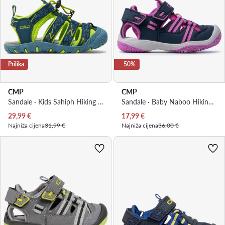
Prilika
-50%
CMP
CMP
Sandale · Kids Sahiph Hiking Sandal 30Q9524 · Tamnoplava
Sandale · Baby Naboo Hiking Sandal 30Q9552 · Tamnoplava
Trenutna cijena
Trenutna cijena
29,99
€
17,99
€
Najniža cijena
31,99 €
Najniža cijena
36,00 €