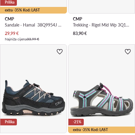
Prilika
extra -35% Kod: LAST
CMP
CMP
Sandale · Hamal 38Q9954J · Crna
Trekking · Rigel Mid Wp 3Q12944 · Tamnoplava
Trenutna cijena
29,99
€
83,90
€
Najniža cijena
33,99 €
Prilika
-21%
extra -35% Kod: LAST