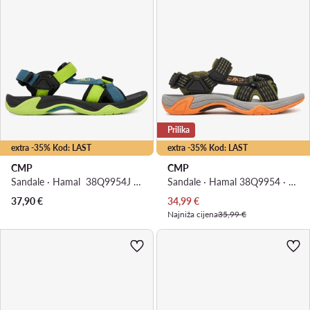
Prilika
extra -35% Kod: LAST
extra -35% Kod: LAST
CMP
CMP
Sandale · Hamal 38Q9954J · Ružičasta
Sandale · Hamal 38Q9954 · Zelena
Trenutna cijena
37,90
€
34,99
€
Najniža cijena
35,99 €