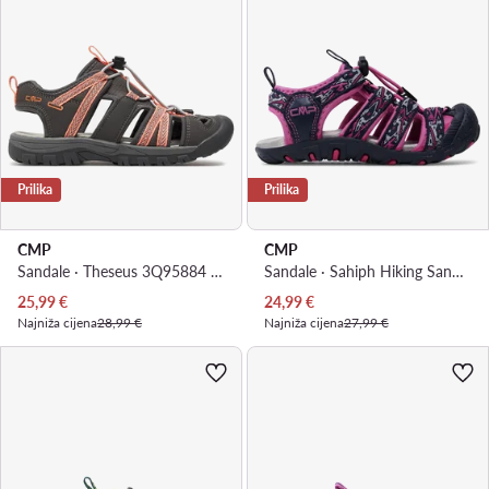
Prilika
Prilika
CMP
CMP
Sandale · Theseus 3Q95884 · Siva
Sandale · Sahiph Hiking Sandal 30Q9524 · Ružičasta
Trenutna cijena
Trenutna cijena
25,99
€
24,99
€
Najniža cijena
28,99 €
Najniža cijena
27,99 €