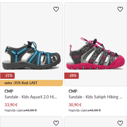
-21%
-28%
extra -35% Kod: LAST
CMP
CMP
Sandale · Kids Aquarii 2.0 Hiking Sandal 30Q9664 · Siva
Sandale · Kids Sahiph Hiking Sandal 30Q9524 · Siva
Trenutna cijena
Trenutna cijena
33,90
€
30,90
€
Najniža cijena
43,00 €
Najniža cijena
43,00 €