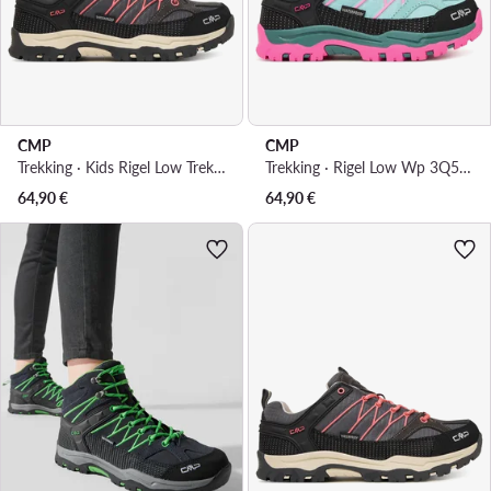
CMP
CMP
Trekking · Kids Rigel Low Trekking Wp 3Q54554 · Smeđa
Trekking · Rigel Low Wp 3Q54554 · Svijetloplava
64,90
€
64,90
€