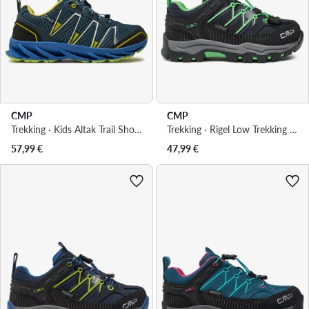
CMP
CMP
Trekking · Kids Altak Trail Shoe 2.0 30Q9674J · Tamnoplava
Trekking · Rigel Low Trekking 3Q54554 · Tamnoplava
57,99
€
47,99
€