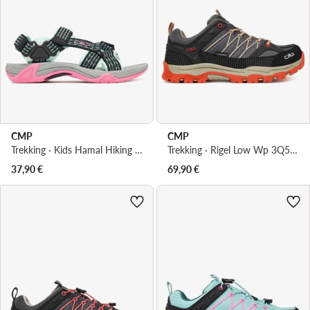
CMP
CMP
Trekking · Kids Hamal Hiking Sandal 38Q9954 · Šarena
Trekking · Rigel Low Wp 3Q54554J · Siva
37,90
€
69,90
€