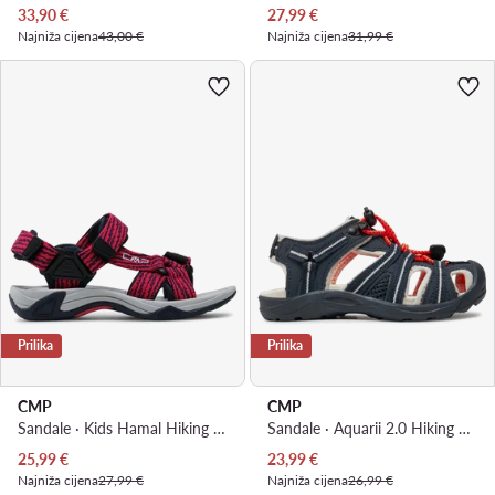
Trenutna cijena
Trenutna cijena
33,90
€
27,99
€
Najniža cijena
43,00 €
Najniža cijena
31,99 €
Prilika
Prilika
CMP
CMP
Sandale · Kids Hamal Hiking Sandal 38Q9954 · Ružičasta
Sandale · Aquarii 2.0 Hiking Sandal 30Q9664 · Siva
Trenutna cijena
Trenutna cijena
25,99
€
23,99
€
Najniža cijena
27,99 €
Najniža cijena
26,99 €