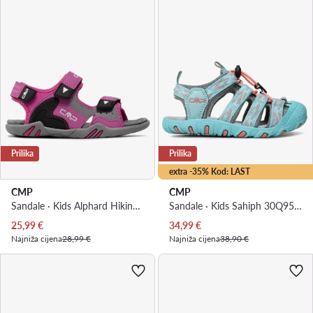
Prilika
Prilika
extra -35% Kod: LAST
CMP
CMP
Sandale · Kids Alphard Hiking Sandal 39Q9614 · Ružičasta
Sandale · Kids Sahiph 30Q9524 · Plava
Trenutna cijena
Trenutna cijena
25,99
€
34,99
€
Najniža cijena
28,99 €
Najniža cijena
38,90 €