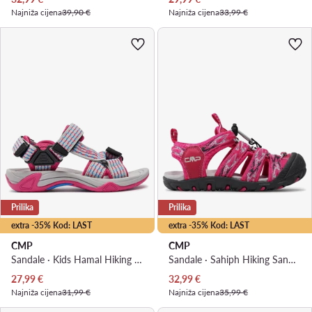
Najniža cijena
39,90 €
Najniža cijena
33,99 €
Prilika
Prilika
extra -35% Kod: LAST
extra -35% Kod: LAST
CMP
CMP
Sandale · Kids Hamal Hiking Sandal 38Q9954 · Siva
Sandale · Sahiph Hiking Sandal 30Q9524 · Ružičasta
Trenutna cijena
Trenutna cijena
27,99
€
32,99
€
Najniža cijena
31,99 €
Najniža cijena
35,99 €