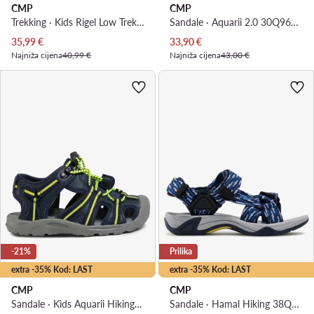
CMP
CMP
Trekking · Kids Rigel Low Trekking Shoe Wp 3Q54554 · Tamnoplava
Sandale · Aquarii 2.0 30Q9664 · Siva
Trenutna cijena
Trenutna cijena
35,99
€
33,90
€
Najniža cijena
40,99 €
Najniža cijena
43,00 €
-21%
Prilika
extra -35% Kod: LAST
extra -35% Kod: LAST
CMP
CMP
Sandale · Kids Aquarii Hiking Sandal 30Q9664 · Tamnoplava
Sandale · Hamal Hiking 38Q9954 · Tamnoplava