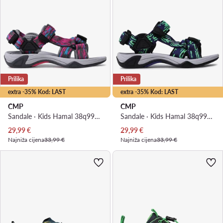
Prilika
Prilika
extra -35% Kod: LAST
extra -35% Kod: LAST
CMP
CMP
Sandale · Kids Hamal 38q9954 · Ružičasta
Sandale · Kids Hamal 38q9955 · Plava
Trenutna cijena
Trenutna cijena
29,99
€
29,99
€
Najniža cijena
33,99 €
Najniža cijena
33,99 €