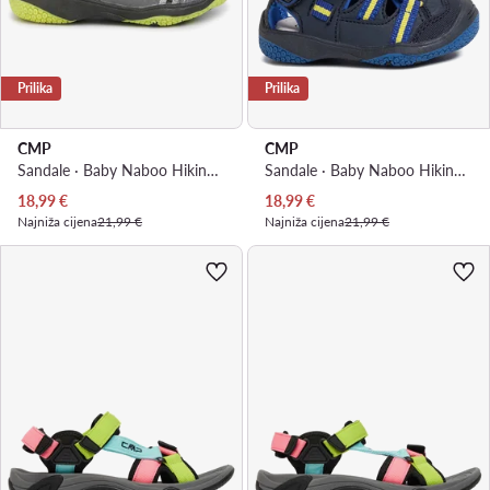
Prilika
Prilika
CMP
CMP
Sandale · Baby Naboo Hiking Sandal 30Q9552 · Siva
Sandale · Baby Naboo Hiking Sandal 30Q9552 · Tamnoplava
Trenutna cijena
Trenutna cijena
18,99
€
18,99
€
Najniža cijena
21,99 €
Najniža cijena
21,99 €