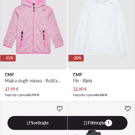
-15%
-20%
CMP
CMP
Majica dugih rukava · Ružičasta
Flis · Bijela
Trenutna cijena
Trenutna cijena
27,99
€
32,90
€
Najniža cijena
32,99 €
Najniža cijena
41,00 €
Sortirajte
Filtrirajte
1