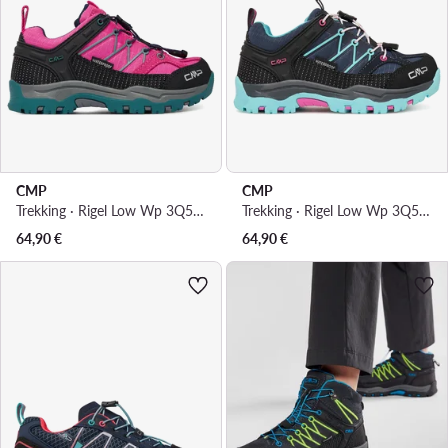
CMP
CMP
Trekking · Rigel Low Wp 3Q54554 · Ružičasta
Trekking · Rigel Low Wp 3Q54554 · Tamnoplava
64,90
€
64,90
€