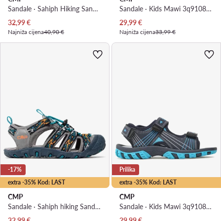
Sandale · Sahiph Hiking Sandals 30Q9524 · Siva
Sandale · Kids Mawi 3q91085 · Tamnoplava
Trenutna cijena
Trenutna cijena
32,99
€
29,99
€
Najniža cijena
40,90 €
Najniža cijena
33,99 €
-17%
Prilika
extra -35% Kod: LAST
extra -35% Kod: LAST
CMP
CMP
Sandale · Sahiph hiking Sandal 30Q9524 · Siva
Sandale · Kids Mawi 3q91086 · Siva
Trenutna cijena
Trenutna cijena
32,99
€
29,99
€