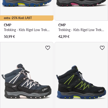
extra -25% Kod: LAST
CMP
CMP
Trekking · Kids Rigel Low Trekking Wp 3Q54554 · Tamnoplava
Trekking · Kids Rigel Low Trekking Shoes Wp 3Q13244 · Plava
50,99
€
42,99
€