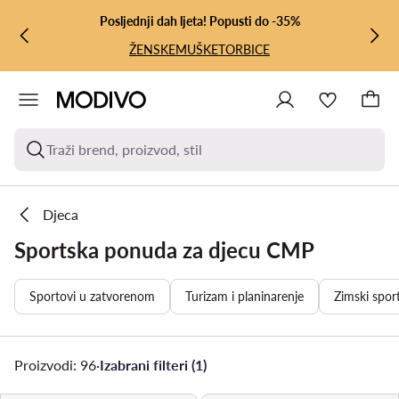
PRIJEĐI NA GLAVNI SADRŽAJ
PRIJEĐI NA PRETRAŽIVANJE
Posljednji dah ljeta! Popusti do -35%
ŽENSKE
MUŠKE
TORBICE
Traži brend, proizvod, stil
Djeca
Sportska ponuda za djecu CMP
Sportovi u zatvorenom
Turizam i planinarenje
Zimski spor
Proizvodi: 96
·
Izabrani filteri (1)