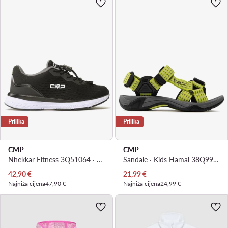
Prilika
Prilika
CMP
CMP
Nhekkar Fitness 3Q51064 · Tenisice za dvoranski nogomet
Sandale · Kids Hamal 38Q9959 · Zelena
Trenutna cijena
Trenutna cijena
42,90
€
21,99
€
Najniža cijena
47,90 €
Najniža cijena
24,99 €