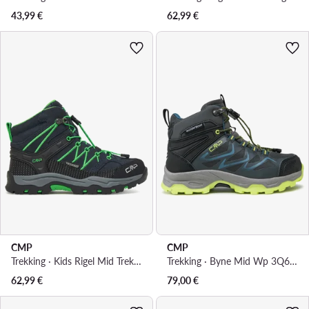
43,99
€
62,99
€
CMP
CMP
Trekking · Kids Rigel Mid Trekking Shoes Wp 3Q12944K · Tamnoplava
Trekking · Byne Mid Wp 3Q66894 · Siva
62,99
€
79,00
€