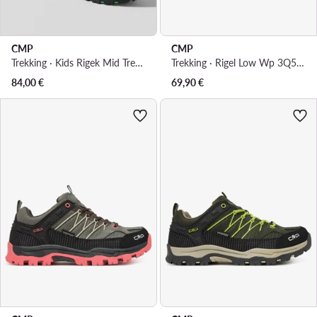
CMP
CMP
Trekking · Kids Rigek Mid Trekking Shoe Wp 3Q12944J · Tamnoplava
Trekking · Rigel Low Wp 3Q54554J · Smeđa
84,00
€
69,90
€