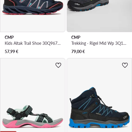
CMP
CMP
Kids Altak Trail Shoe 30Q9674J · Trekking
Trekking · Rigel Mid Wp 3Q12944 · Siva
57,99
€
79,00
€