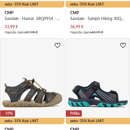
extra -35% Kod: LAST
extra -35% Kod: LAST
CMP
CMP
Sandale · Hamal 38Q9954 · Šarena
Sandale · Sahiph Hiking 30Q9524J · Tamnoplava
Trenutna cijena
Trenutna cijena
33,99
€
36,99
€
Najniža cijena
37,90 €
Najniža cijena
45,99 €
-19%
Prilika
extra -35% Kod: LAST
extra -35% Kod: LAST
CMP
CMP