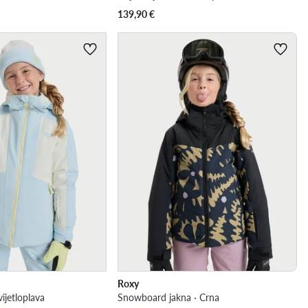
139,90
€
Roxy
vijetloplava
Snowboard jakna · Crna