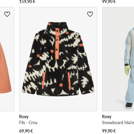
159,90
€
99,90
€
Roxy
Roxy
Flis · Crna
Snowboard hlače 
69,90
€
99,90
€