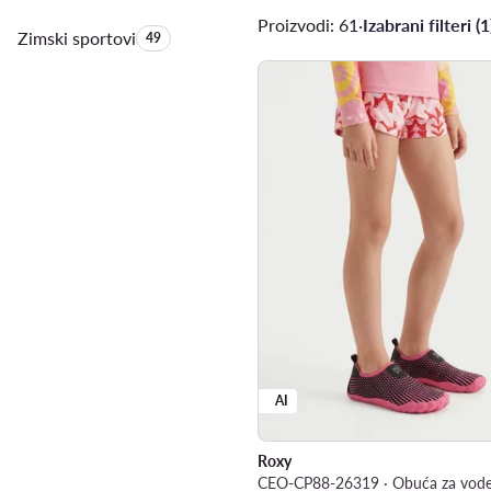
Proizvodi: 61
·
Izabrani filteri (1
Zimski sportovi
Količina proizvoda:
49
AI
Roxy