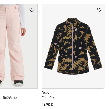
Roxy
· Ružičasta
Flis · Crna
59,90
€