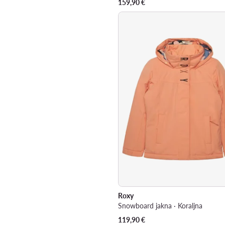
159,90
€
Roxy
Snowboard jakna · Koraljna
119,90
€