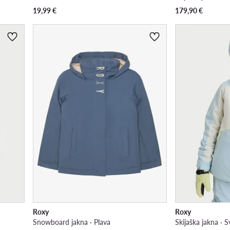
19,99
€
179,90
€
Roxy
Roxy
Snowboard jakna · Plava
Skijaška jakna · S