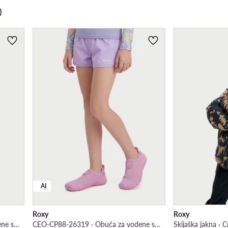
)
AI
Roxy
Roxy
CEO-CP88-26319 · Obuća za vodene sportove
CEO-CP88-26319 · Obuća za vodene sportove
Skijaška jakna · 