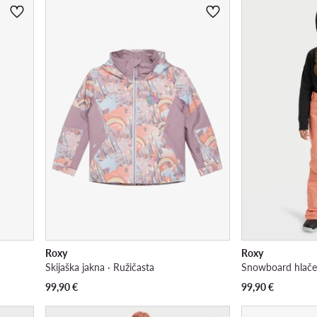
Roxy
Roxy
Skijaška jakna · Ružičasta
Snowboard hlače 
99,90
€
99,90
€