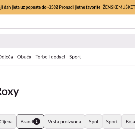
ji dah ljeta uz popuste do -35%! Pronađi ljetne favorite
ŽENSKE
MUŠKE
Odjeća
Obuća
Torbe i dodaci
Sport
Roxy
Cijena
Brand
Vrsta proizvoda
Spol
Sport
Boja
1