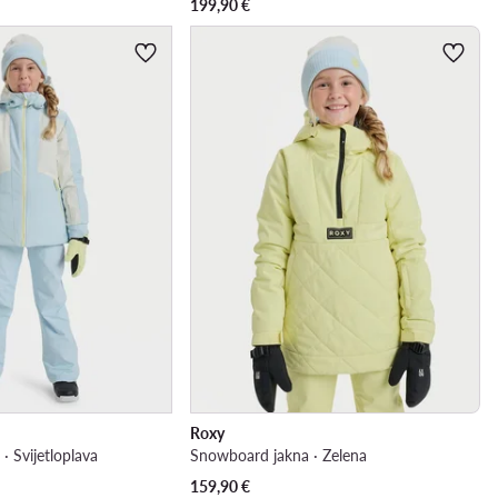
199,90
€
Roxy
· Svijetloplava
Snowboard jakna · Zelena
159,90
€