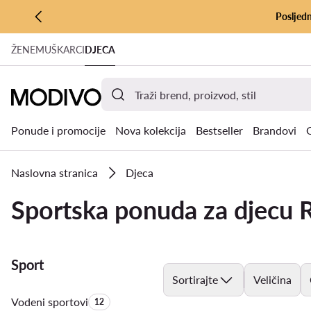
Posljedn
PRIJEĐI NA GLAVNI SADRŽAJ
ŽENE
MUŠKARCI
DJECA
PRIJEĐI NA PRETRAŽIVANJE
Ponude i promocije
Nova kolekcija
Bestseller
Brandovi
Naslovna stranica
Djeca
Sportska ponuda za djecu 
Sport
Sortirajte
Veličina
Vodeni sportovi
Količina proizvoda:
12