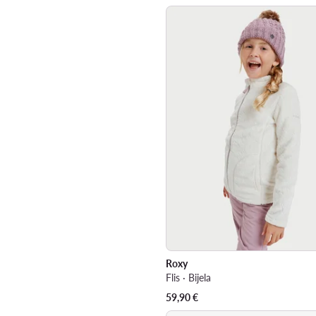
Roxy
Flis · Bijela
59,90
€