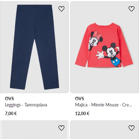
OVS
OVS
Leggings · Tamnoplava
Majica · Minnie Mouse · Crvena
7,00
€
12,00
€