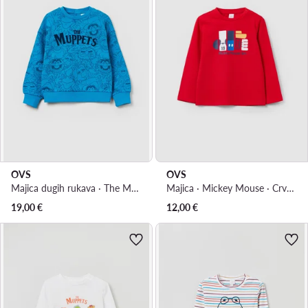
OVS
OVS
Majica dugih rukava · The Muppets · Plava
Majica · Mickey Mouse · Crvena
19,00
€
12,00
€