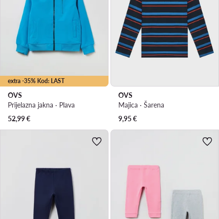
extra -35% Kod: LAST
OVS
OVS
Prijelazna jakna · Plava
Majica · Šarena
52,99
€
9,95
€