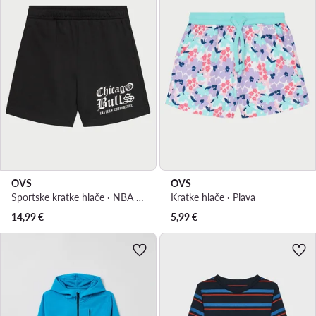
OVS
OVS
Sportske kratke hlače · NBA · Crna
Kratke hlače · Plava
14,99
€
5,99
€