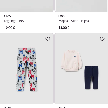
OVS
OVS
Leggings · Bež
Majica · Stich · Bijela
10,00
€
12,00
€