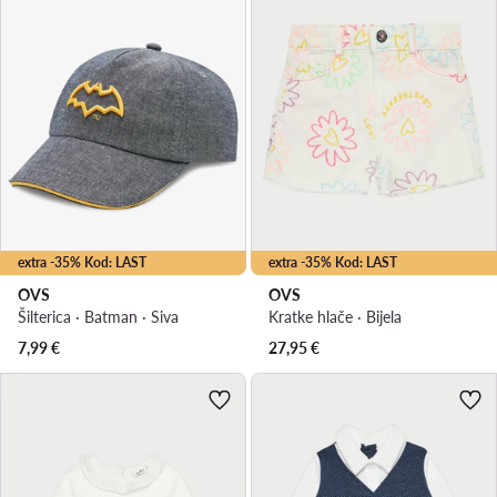
extra -35% Kod: LAST
extra -35% Kod: LAST
OVS
OVS
Šilterica · Batman · Siva
Kratke hlače · Bijela
7,99
€
27,95
€