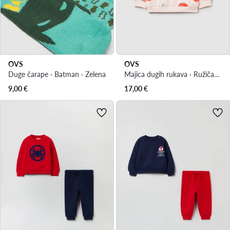
OVS
OVS
Duge čarape · Batman · Zelena
Majica dugih rukava · Ružičasta
9,00
€
17,00
€