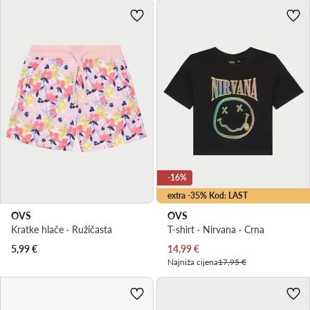
-16%
extra -35% Kod: LAST
OVS
OVS
Kratke hlače · Ružičasta
T-shirt · Nirvana · Crna
Trenutna cijena
5,99
€
14,99
€
Najniža cijena
17,95 €