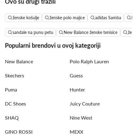
Ovo su drugi tražili
ženske košulje
ženske polo majice
adidas Samba
ha
sandale na punu petu
New Balance ženske tenisice
žens
Popularni brendovi u ovoj kategoriji
New Balance
Polo Ralph Lauren
Skechers
Guess
Puma
Hunter
DC Shoes
Juicy Couture
SHAQ
Nine West
GINO ROSSI
MEXX