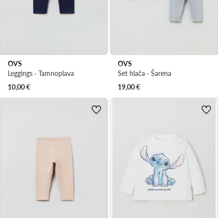
OVS
OVS
Leggings · Tamnoplava
Set hlača · Šarena
10,00
€
19,00
€