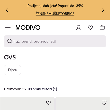
PRIJEĐI NA GLAVNI SADRŽAJ
PRIJEĐI NA PRETRAŽIVANJE
Posljednji dah ljeta! Popusti do -35%
ŽENSKE
MUŠKE
TORBICE
Traži brend, proizvod, stil
OVS
Djeca
Proizvodi: 32
·
Izabrani filteri (1)