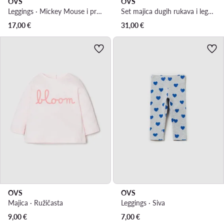
OVS
OVS
Leggings · Mickey Mouse i prijatelji · Siva
Set majica dugih rukava i leggins · Stich · Šarena
17,00
€
31,00
€
OVS
OVS
Majica · Ružičasta
Leggings · Siva
9,00
€
7,00
€