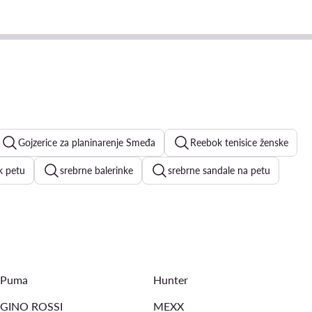
Gojzerice za planinarenje Smeđa
Reebok tenisice ženske
k petu
srebrne balerinke
srebrne sandale na petu
e Air Force 1
New Balance 9060
Guess tenisice
ženske natikače
crvene štikle
Puma
Hunter
GINO ROSSI
MEXX