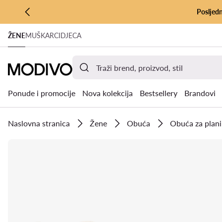
Posljedn
PRIJEĐI NA GLAVNI SADRŽAJ
ŽENE
MUŠKARCI
DJECA
PRIJEĐI NA PRETRAŽIVANJE
Ponude i promocije
Nova kolekcija
Bestsellery
Brandovi
Naslovna stranica
Žene
Obuća
Obuća za plani