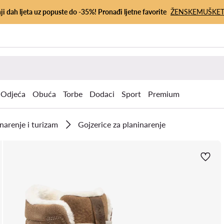
ji dah ljeta uz popuste do -35%! Pronađi ljetne favorite
ŽENSKE
MUŠKE
Odjeća
Obuća
Torbe
Dodaci
Sport
Premium
narenje i turizam
Gojzerice za planinarenje