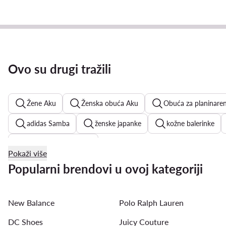
Ovo su drugi tražili
Žene Aku
Ženska obuća Aku
Obuća za planinaren
adidas Samba
ženske japanke
kožne balerinke
ženske ravne sandale
Pokaži više
Beverly Hills Polo Club tenisice ženske
tenisice na platfo
Popularni brendovi u ovoj kategoriji
sandale na punu petu
New Balance ženske tenisice
New Balance
Polo Ralph Lauren
DC Shoes
Juicy Couture