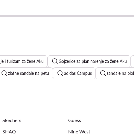
je i turizam za žene Aku
Gojzerice za planinarenje za žene Aku
zlatne sandale na petu
adidas Campus
sandale na blo
rmu
Kappa tenisice ženske
bijele tenisice ženske
Nik
zlatne balerinke
bež sandale na petu
srebrne sandale
Skechers
Guess
SHAQ
Nine West