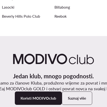
Lasocki
Billabong
Beverly Hills Polo Club
Reebok
Jedan klub, mnogo pogodnosti.
samo za članove Kluba, produženo vrijeme za povrat i mn
učaj MODIVOclub GOLD i ostvari povrat novca na svakoj k
Koristi MODIVOclub
Saznaj više