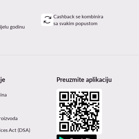
Cashback se kombinira
sa svakim popustom
ijelu godinu
je
Preuzmite aplikaciju
čina
roizvoda
ices Act (DSA)