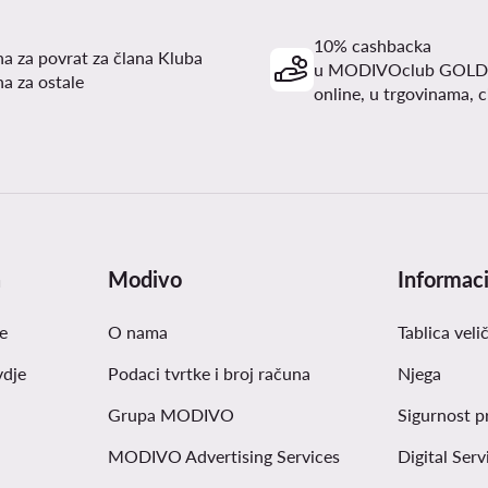
10% cashbacka
a za povrat za člana Kluba
u MODIVOclub GOLD
a za ostale
online, u trgovinama, c
a
Modivo
Informaci
e
O nama
Tablica veli
vdje
Podaci tvrtke i broj računa
Njega
Grupa MODIVO
Sigurnost p
MODIVO Advertising Services
Digital Serv