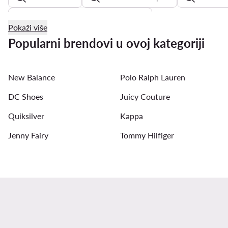
Beverly Hills Polo Club tenisice ženske
Pokaži više
tenisice na platformu
Kappa tenisice ženske
bijel
Popularni brendovi u ovoj kategoriji
zlatne balerinke
bež sandale na petu
srebrne sand
New Balance
Polo Ralph Lauren
DC Shoes
Juicy Couture
Quiksilver
Kappa
Jenny Fairy
Tommy Hilfiger