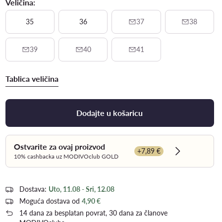
Veličina:
35
36
37
38
39
40
41
Tablica veličina
Dodajte u košaricu
Ostvarite za ovaj proizvod
+7,89 €
Dowiedz się 
10% cashbacka uz MODIVOclub GOLD
Dostava:
Uto, 11.08 - Sri, 12.08
Moguća dostava od
4,90 €
14 dana za besplatan povrat, 30 dana za članove