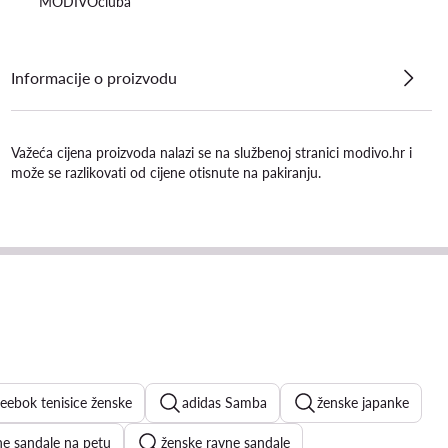
MODIVOcluba
Informacije o proizvodu
Važeća cijena proizvoda nalazi se na službenoj stranici modivo.hr i
može se razlikovati od cijene otisnute na pakiranju.
eebok tenisice ženske
adidas Samba
ženske japanke
ne sandale na petu
ženske ravne sandale