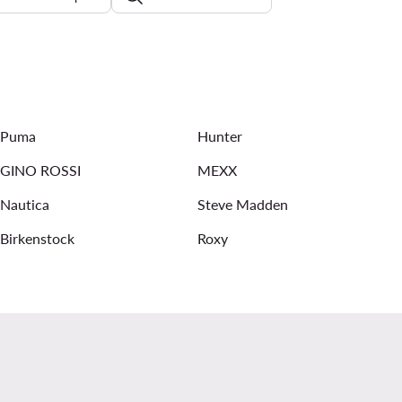
sandale na punu petu
New Balance ženske tenisice
Puma
Hunter
GINO ROSSI
MEXX
Nautica
Steve Madden
Birkenstock
Roxy