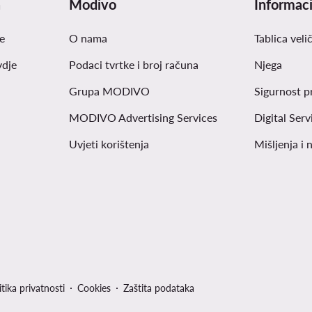
a
Modivo
Informaci
e
O nama
Tablica veli
vdje
Podaci tvrtke i broj računa
Njega
Grupa MODIVO
Sigurnost p
MODIVO Advertising Services
Digital Serv
Uvjeti korištenja
Mišljenja i 
itika privatnosti
Cookies
Zaštita podataka