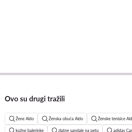
Ovo su drugi tražili
Žene Aldo
Ženska obuća Aldo
Ženske tenisice Al
kožne balerinke
zlatne sandale na petu
adidas C