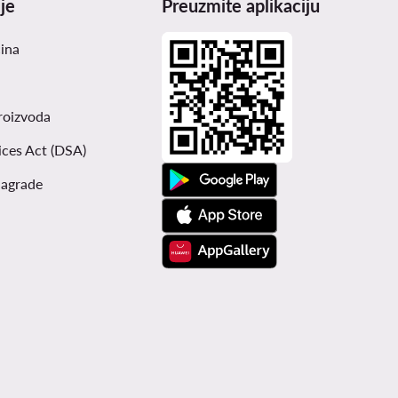
je
Preuzmite aplikaciju
čina
roizvoda
ices Act (DSA)
nagrade