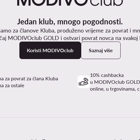
Jedan klub, mnogo pogodnosti.
samo za članove Kluba, produženo vrijeme za povrat i mn
učaj MODIVOclub GOLD i ostvari povrat novca na svakoj k
Koristi MODIVOclub
Saznaj više
10% cashbacka
a za povrat za člana Kluba
u MODIVOclub GOLD
a za ostale
online, u trgovinama, c