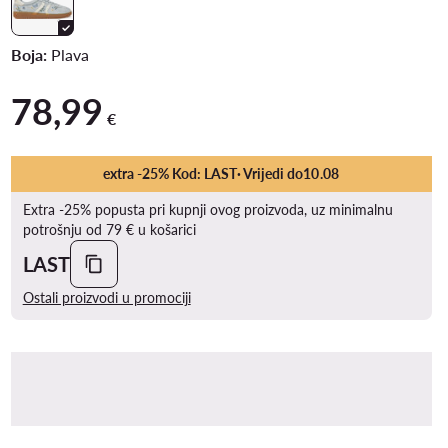
Boja:
Plava
78,99
78,99 €
€
extra -25% Kod: LAST
· Vrijedi do
10
.
08
Extra -25% popusta pri kupnji ovog proizvoda, uz minimalnu
potrošnju od 79 € u košarici
LAST
Ostali proizvodi u promociji