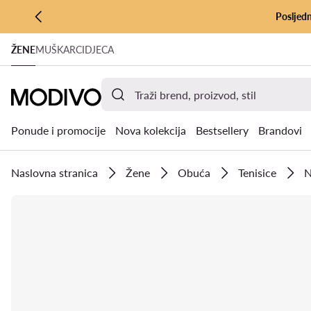
Posljedn
PRIJEĐI NA GLAVNI SADRŽAJ
ŽENE
MUŠKARCI
DJECA
PRIJEĐI NA PRETRAŽIVANJE
Ponude i promocije
Nova kolekcija
Bestsellery
Brandovi
Naslovna stranica
Žene
Obuća
Tenisice
N