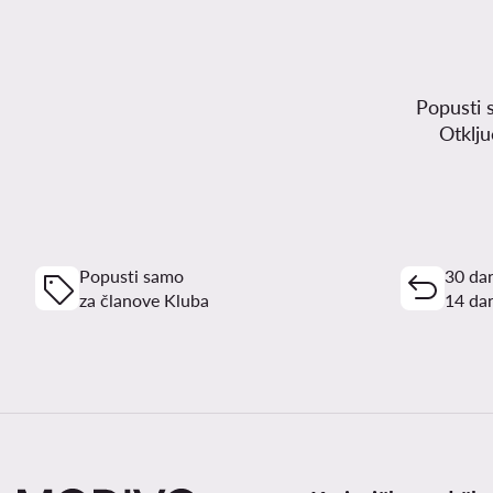
Popusti 
Otklj
Popusti samo
30 dan
za članove Kluba
14 dan