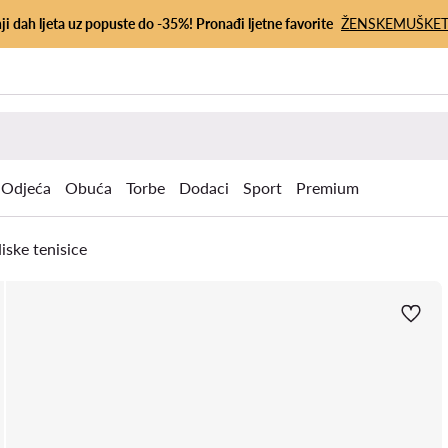
ji dah ljeta uz popuste do -35%! Pronađi ljetne favorite
ŽENSKE
MUŠKE
Odjeća
Obuća
Torbe
Dodaci
Sport
Premium
iske tenisice