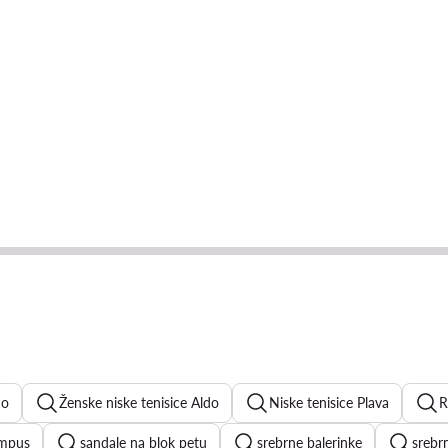
do
Ženske niske tenisice Aldo
Niske tenisice Plava
R
ampus
sandale na blok petu
srebrne balerinke
srebr