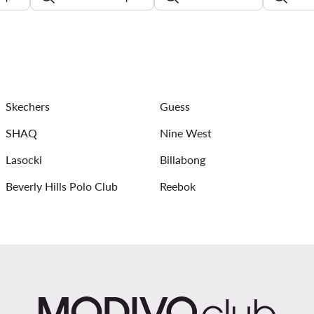
e tenisice ženske
Nike Air Force 1
New Balance 9060
ale
Guess tenisice
ženske natikače
crvene štikle
Skechers
Guess
SHAQ
Nine West
Lasocki
Billabong
Beverly Hills Polo Club
Reebok