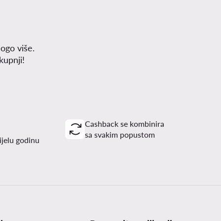
ogo više.
upnji!
Cashback se kombinira
sa svakim popustom
ijelu godinu