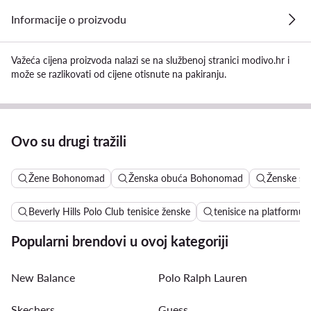
Informacije o proizvodu
Važeća cijena proizvoda nalazi se na službenoj stranici modivo.hr i
može se razlikovati od cijene otisnute na pakiranju.
Ovo su drugi tražili
Žene Bohonomad
Ženska obuća Bohonomad
Ženske s
Beverly Hills Polo Club tenisice ženske
tenisice na platformu
Popularni brendovi u ovoj kategoriji
New Balance
Polo Ralph Lauren
Skechers
Guess