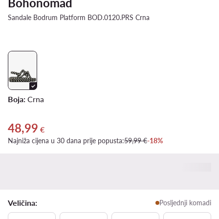
Bohonomad
Sandale Bodrum Platform BOD.0120.PRS Crna
Boja:
Crna
48,99
Trenutna cijena 48,99 €
€
Najniža cijena u 30 dana prije popusta:
59,99 €
-18%
Veličina:
Posljednji komadi