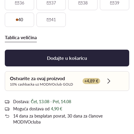
36
37
38
39
40
41
Tablica veličina
Dodajte u košaricu
Ostvarite za ovaj proizvod
+4,89 €
Dowiedz się
10% cashbacka uz MODIVOclub GOLD
Dostava:
Čet, 13.08 - Pet, 14.08
Moguća dostava od
4,90 €
14 dana za besplatan povrat, 30 dana za članove
MODIVOcluba